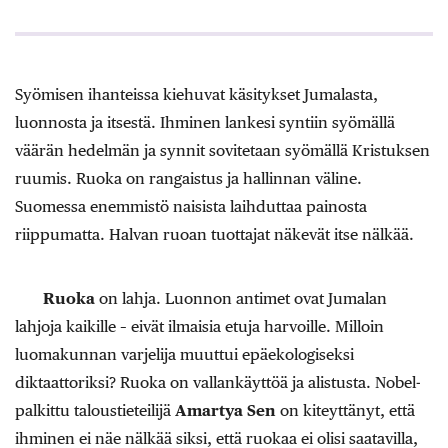
Syömisen ihanteissa kiehuvat käsitykset Jumalasta,
luonnosta ja itsestä. Ihminen lankesi syntiin syömällä
väärän hedelmän ja synnit sovitetaan syömällä Kristuksen
ruumis. Ruoka on rangaistus ja hallinnan väline.
Suomessa enemmistö naisista laihduttaa painosta
riippumatta. Halvan ruoan tuottajat näkevät itse nälkää.
Ruoka
on lahja. Luonnon antimet ovat Jumalan
lahjoja kaikille – eivät ilmaisia etuja harvoille. Milloin
luomakunnan varjelija muuttui epäekologiseksi
diktaattoriksi? Ruoka on vallankäyttöä ja alistusta. Nobel-
palkittu taloustieteilijä
Amartya Sen
on kiteyttänyt, että
ihminen ei näe nälkää siksi, että ruokaa ei olisi saatavilla,