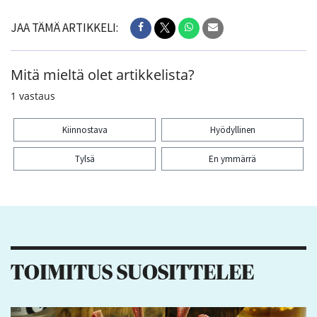
JAA TÄMÄ ARTIKKELI:
Mitä mieltä olet artikkelista?
1
vastaus
Kiinnostava
Hyödyllinen
Tylsä
En ymmärrä
Kiitos palautteesta! Jaa artikkeli:
TOIMITUS SUOSITTELEE