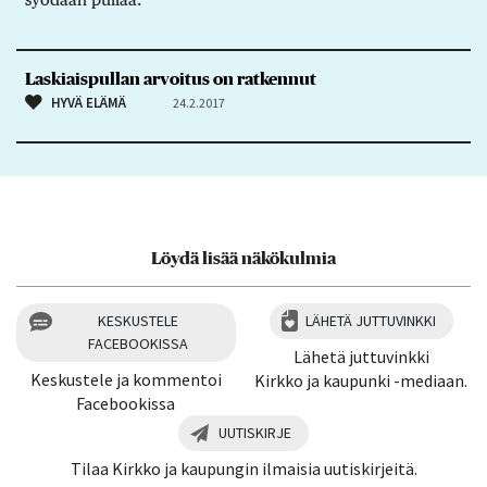
Laskiaispullan arvoitus on ratkennut
HYVÄ ELÄMÄ
24.2.2017
Löydä lisää näkökulmia
KESKUSTELE
LÄHETÄ JUTTUVINKKI
FACEBOOKISSA
Lähetä juttuvinkki
Keskustele ja kommentoi
Kirkko ja kaupunki -mediaan.
Facebookissa
UUTISKIRJE
Tilaa Kirkko ja kaupungin ilmaisia uutiskirjeitä.