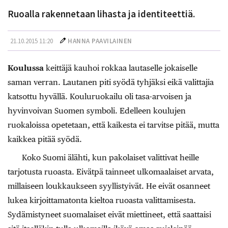
Ruoalla rakennetaan lihasta ja identiteettiä.
21.10.2015 11:20
HANNA PAAVILAINEN
Koulussa
keittäjä kauhoi rokkaa lautaselle jokaiselle
saman verran. Lautanen piti syödä tyhjäksi eikä valittajia
katsottu hyvällä. Kouluruokailu oli tasa-arvoisen ja
hyvinvoivan Suomen symboli. Edelleen koulujen
ruokaloissa opetetaan, että kaikesta ei tarvitse pitää, mutta
kaikkea pitää syödä.
Koko Suomi älähti, kun pakolaiset valittivat heille
tarjotusta ruoasta. Eivätpä tainneet ulkomaalaiset arvata,
millaiseen loukkaukseen syyllistyivät. He eivät osanneet
lukea kirjoittamatonta kieltoa ruoasta valittamisesta.
Sydämistyneet suomalaiset eivät miettineet, että saattaisi