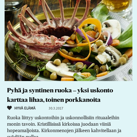
Pyhä ja syntinen ruoka ‒ yksi uskonto
karttaa lihaa, toinen porkkanoita
HYVÄ ELÄMÄ
30.3.2017
Ruoka liittyy uskontoihin ja uskonnollisiin rituaaleihin
monin tavoin. Kristillisissä kirkoissa juodaan viiniä
hopeamaljoista. Kirkonmenojen jälkeen kahvitellaan ja
syödään pullaa.