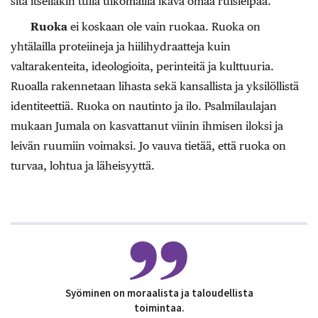
sitä itselläkin tulla ulkomailla ikävä omaa ruisleipää.
Ruoka
ei koskaan ole vain ruokaa. Ruoka on
yhtälailla proteiineja ja hiilihydraatteja kuin
valtarakenteita, ideologioita, perinteitä ja kulttuuria.
Ruoalla rakennetaan lihasta sekä kansallista ja yksilöllistä
identiteettiä. Ruoka on nautinto ja ilo. Psalmilaulajan
mukaan Jumala on kasvattanut viinin ihmisen iloksi ja
leivän ruumiin voimaksi. Jo vauva tietää, että ruoka on
turvaa, lohtua ja läheisyyttä.
Syöminen on moraalista ja taloudellista
toimintaa.