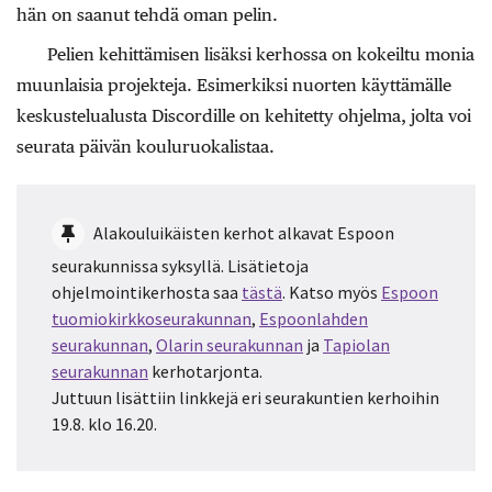
hän on saanut tehdä oman pelin.
Pelien kehittämisen lisäksi kerhossa on kokeiltu monia
muunlaisia projekteja. Esimerkiksi nuorten käyttämälle
keskustelualusta Discordille on kehitetty ohjelma, jolta voi
seurata päivän kouluruokalistaa.
Alakouluikäisten kerhot alkavat Espoon
seurakunnissa syksyllä. Lisätietoja
ohjelmointikerhosta saa
tästä
. Katso myös
Espoon
tuomiokirkkoseurakunnan
,
Espoonlahden
seurakunnan
,
Olarin seurakunnan
ja
Tapiolan
seurakunnan
kerhotarjonta.
Juttuun lisättiin linkkejä eri seurakuntien kerhoihin
19.8. klo 16.20.