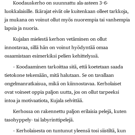
Koodauskerho on suunnattu ala-asteen 3–6-
luokkalaisille. Ikärajat eivät ole kuitenkaan olleet tarkkoja,
ja mukana on voinut ollut myös nuorempia tai vanhempia
lapsia ja nuoria.
Kujalan mielestä kerhon vetäminen on ollut
innostavaa, sillä hän on voinut hyödyntää omaa
osaamistaan esimerkiksi pelien kehittelyssä.
– Koodaaminen tarkoittaa sitä, että koetetaan saada
tietokone tekemään, mitä halutaan. Se on tavallaan
ongelmanratkaisua, mikä on kiinnostavaa. Kerholaiset
ovat voineet oppia paljon uutta, jos on ollut tarpeeksi
intoa ja motivaatiota, Kujala selvittää.
Kerhossa on rakennettu paljon erilaisia pelejä, kuten
tasohyppely- tai labyrinttipelejä.
– Kerholaisesta on tuntunut yleensä tosi siistiltä, kun