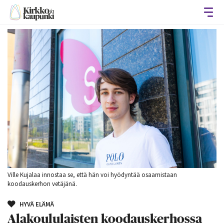
Avaa
Ville Kujalaa innostaa se, että hän voi hyödyntää osaamistaan
koodauskerhon vetäjänä.
HYVÄ ELÄMÄ
Alakoululaisten koodauskerhossa