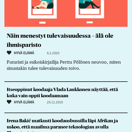
Näin menestyt tulevaisuudessa – älä ole
ihmisparisto
HYVÄ ELÄMÄ
6.2.2020
Futuristi ja esikoiskirjailija Perttu Pölönen neuvoo, miten
sinustakin tulee tulevaisuuden toivo.
Itseoppinut koodaaja Vlada Laukkonen näyttää, että
kuka vain oppii koodaamaan
HYVÄ ELÄMÄ
29.11.2019
Irena Bakić matkusti koodausbussilla läpi Afrikan ja
uskoo, että maailma paranee teknologian avulla