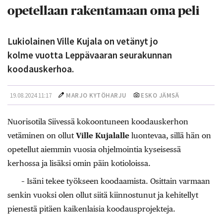
opetellaan rakentamaan oma peli
Lukiolainen Ville Kujala on vetänyt jo
kolme vuotta Leppävaaran seurakunnan
koodauskerhoa.
19.08.2024 11:17
MARJO KYTÖHARJU
ESKO JÄMSÄ
Nuorisotila Siivessä kokoontuneen koodauskerhon
vetäminen on ollut
Ville Kujalalle
luontevaa, sillä hän on
opetellut aiemmin vuosia ohjelmointia kyseisessä
kerhossa ja lisäksi omin päin kotioloissa.
– Isäni tekee työkseen koodaamista. Osittain varmaan
senkin vuoksi olen ollut siitä kiinnostunut ja kehitellyt
pienestä pitäen kaikenlaisia koodausprojekteja.