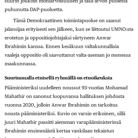
suurin joukoin moniarvoisuuden ja tasa-arvon puolesta
puhunutta DAP-puoluetta.
Tämä Demokraattinen toimintapuolue on saanut
jalansijaa erityisesti sen jälkeen, kun se liittoutui UMNO:sta
erotetun ja oppositiojohtajaksi siirtyneen Anwar
Ibrahimin kanssa. Ennen kesäkuun valtakunnallisia
vaaleja oppositio oli saavuttanut valta-aseman jo monessa
maakunnassa.
Suurimmalla etnisellä ryhmällä on etuoikeuksia
Pääministeriksi uudelleen noussut 93-vuotias Mohamad
Mahathir on sanonut luopuvansa hallituksen johdosta
vuonna 2020, jolloin Anwar Ibrahimin on tarkoitus
nousta pääministeriksi. Kuvio on varsin erikoinen, sillä
juuri Mahathir passitti aiemman varapääministerinsä
Ibrahimin ensimmäistä kertaa vankilaan tekaistun