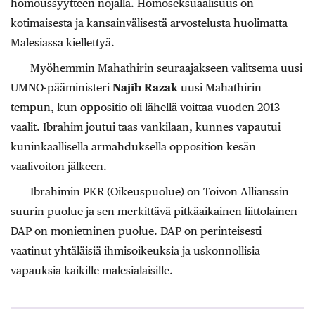
homoussyytteen nojalla. Homoseksuaalisuus on
kotimaisesta ja kansainvälisestä arvostelusta huolimatta
Malesiassa kiellettyä.
Myöhemmin Mahathirin seuraajakseen valitsema uusi
UMNO-pääministeri
Najib Razak
uusi Mahathirin
tempun, kun oppositio oli lähellä voittaa vuoden 2013
vaalit. Ibrahim joutui taas vankilaan, kunnes vapautui
kuninkaallisella armahduksella opposition kesän
vaalivoiton jälkeen.
Ibrahimin PKR (Oikeuspuolue) on Toivon Allianssin
suurin puolue ja sen merkittävä pitkäaikainen liittolainen
DAP on monietninen puolue. DAP on perinteisesti
vaatinut yhtäläisiä ihmisoikeuksia ja uskonnollisia
vapauksia kaikille malesialaisille.