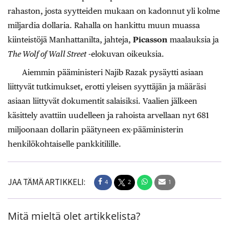
rahaston, josta syytteiden mukaan on kadonnut yli kolme
miljardia dollaria. Rahalla on hankittu muun muassa
kiinteistöjä Manhattanilta, jahteja,
Picasson
maalauksia ja
The Wolf of Wall Street
-elokuvan oikeuksia.
Aiemmin pääministeri Najib Razak pysäytti asiaan
liittyvät tutkimukset, erotti yleisen syyttäjän ja määräsi
asiaan liittyvät dokumentit salaisiksi. Vaalien jälkeen
käsittely avattiin uudelleen ja rahoista arvellaan nyt 681
miljoonaan dollarin päätyneen ex-pääministerin
henkilökohtaiselle pankkitilille.
JAA TÄMÄ ARTIKKELI:
4
2
1
Mitä mieltä olet artikkelista?