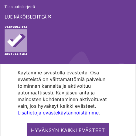
Tilaa uutiskirjeitä
LUE NÄKÖISLEHTEÄ
Käytämme sivustolla evästeitä. Osa
MENOHAKU
evästeistä on välttämättömiä palvelun
toiminnan kannalta ja aktivoituu
automaattisesti. Kävijäseuranta ja
mainosten kohdentaminen aktivoituvat
vain, jos hyväksyt kaikki evästeet.
Lisätietoja evästekäytännöistämme
.
Pääkaupunkiseudun evankelis-
luterilaisten seurakuntien media.
HYVÄKSYN KAIKKI EVÄSTEET