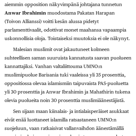
aiemmin opposition näkyvimpänä johtajana tunnetun
Anwar Ibrahimin
muodostama Pakatan Harapan
(Toivon Allianssi) voitti kesän alussa pidetyt
parlamenttivaalit, odottivat monet maahansa vapaampia
uskonnollisia oloja. Toistaiseksi muutoksia ei ole näkynyt.
Malesian muslimit ovat jakautuneet kolmeen
suhteellisen saman suuruista kannatusta saavan puolueen
kannattajiksi. Vanhan valtaliittouma UMNO:n
muslimipuolue Barisania tuki vaaleissa yli 35 prosenttia,
oppositiossa olevaa islamismiin taipuvaista PAS-puoluetta
yli 30 prosenttia ja Anwar Ibrahimin ja Mahathirin tukena
olevia puolueita noin 30 prosenttia muslimiäänestäjistä.
Sen sijaan maan kiinalais- ja intialaisperäiset asukkaat
eivät enää luottaneet islamilla ratsastaneen UMNO:n
suojeluun, vaan ratkaisivat vallanvaihdon äänestämällä