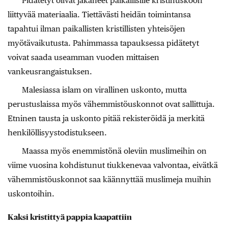
Pidätetyt olivat jakaneet paikallisille kristinuskoon
liittyvää materiaalia. Tiettävästi heidän toimintansa
tapahtui ilman paikallisten kristillisten yhteisöjen
myötävaikutusta. Pahimmassa tapauksessa pidätetyt
voivat saada useamman vuoden mittaisen
vankeusrangaistuksen.
Malesiassa islam on virallinen uskonto, mutta
perustuslaissa myös vähemmistöuskonnot ovat sallittuja.
Etninen tausta ja uskonto pitää rekisteröidä ja merkitä
henkilöllisyystodistukseen.
Maassa myös enemmistönä oleviin muslimeihin on
viime vuosina kohdistunut tiukkenevaa valvontaa, eivätkä
vähemmistöuskonnot saa käännyttää muslimeja muihin
uskontoihin.
Kaksi kristittyä pappia kaapattiin