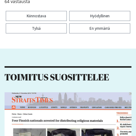
64
vastausta
Kiinnostava
Hyödyllinen
Tylsä
En ymmärrä
Kiitos palautteesta! Jaa artikkeli:
4
2
1
TOIMITUS SUOSITTELEE