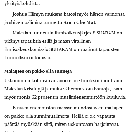
yksityiskohdista.
Joshua Hilmyn mukana katosi myös hänen vaimonsa
ja shiia-muslimina tunnettu
Amri Che Mat
.
Malesian tunnetuin ihmisoikeusjärjestö SUARAM on
pitänyt tapauksia esillä ja maan virallinen
ihmisoikeuskomissio SUHAKAM on vaatinut tapausten
kunnollista tutkimista.
Malaijien on pakko olla sunneja
Uskontoihin kohdistuva vaino ei ole huolestuttanut vain
Malesian kristittyjä ja muita vähemmistöuskontoja, vaan
myös monia 62 prosentin muslimienemmistöön kuuluvia.
Etnisen enemmistön maassa muodostavien malaijien
on pakko olla sunnimuslimeita. Heillä ei ole vapautta
päättää myöskään siitä, miten uskontoaan harjoittavat.