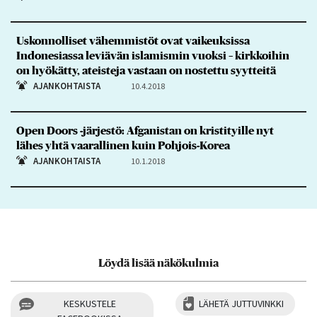
Uskonnolliset vähemmistöt ovat vaikeuksissa
Indonesiassa leviävän islamismin vuoksi – kirkkoihin
on hyökätty, ateisteja vastaan on nostettu syytteitä
AJANKOHTAISTA
10.4.2018
Open Doors -järjestö: Afganistan on kristityille nyt
lähes yhtä vaarallinen kuin Pohjois-Korea
AJANKOHTAISTA
10.1.2018
Löydä lisää näkökulmia
KESKUSTELE
LÄHETÄ JUTTUVINKKI