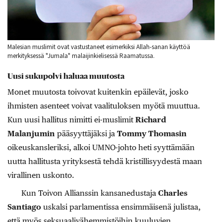
Malesian muslimit ovat vastustaneet esimerkiksi Allah-sanan käyttöä
merkityksessä "Jumala" malaijinkielisessä Raamatussa.
Uusi sukupolvi haluaa muutosta
Monet muutosta toivovat kuitenkin epäilevät, josko
ihmisten asenteet voivat vaalituloksen myötä muuttua.
Kun uusi hallitus nimitti ei-muslimit
Richard
Malanjumin
pääsyyttäjäksi ja
Tommy Thomasin
oikeuskansleriksi, alkoi UMNO-johto heti syyttämään
uutta hallitusta yrityksestä tehdä kristillisyydestä maan
virallinen uskonto.
Kun Toivon Allianssin kansanedustaja
Charles
Santiago
uskalsi parlamentissa ensimmäisenä julistaa,
että myös seksuaalivähemmistöihin kuuluvien