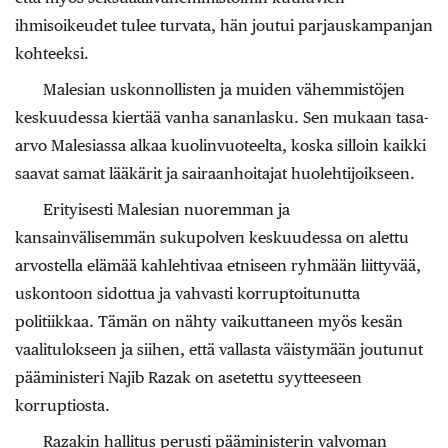
ihmisoikeudet tulee turvata, hän joutui parjauskampanjan
kohteeksi.
Malesian uskonnollisten ja muiden vähemmistöjen
keskuudessa kiertää vanha sananlasku. Sen mukaan tasa-
arvo Malesiassa alkaa kuolinvuoteelta, koska silloin kaikki
saavat samat lääkärit ja sairaanhoitajat huolehtijoikseen.
Erityisesti Malesian nuoremman ja
kansainvälisemmän sukupolven keskuudessa on alettu
arvostella elämää kahlehtivaa etniseen ryhmään liittyvää,
uskontoon sidottua ja vahvasti korruptoitunutta
politiikkaa. Tämän on nähty vaikuttaneen myös kesän
vaalitulokseen ja siihen, että vallasta väistymään joutunut
pääministeri Najib Razak on asetettu syytteeseen
korruptiosta.
Razakin hallitus perusti pääministerin valvoman