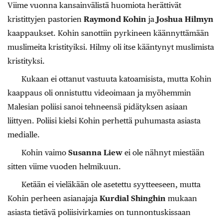
Viime vuonna kansainvälistä huomiota herättivät
kristittyjen pastorien
Raymond Kohin
ja
Joshua Hilmyn
kaappaukset. Kohin sanottiin pyrkineen käännyttämään
muslimeita kristityiksi. Hilmy oli itse kääntynyt muslimista
kristityksi.
Kukaan ei ottanut vastuuta katoamisista, mutta Kohin
kaappaus oli onnistuttu videoimaan ja myöhemmin
Malesian poliisi sanoi tehneensä pidätyksen asiaan
liittyen. Poliisi kielsi Kohin perhettä puhumasta asiasta
medialle.
Kohin vaimo
Susanna Liew
ei ole nähnyt miestään
sitten viime vuoden helmikuun.
Ketään ei vieläkään ole asetettu syytteeseen, mutta
Kohin perheen asianajaja
Kurdial Shinghin
mukaan
asiasta tietävä poliisivirkamies on tunnontuskissaan