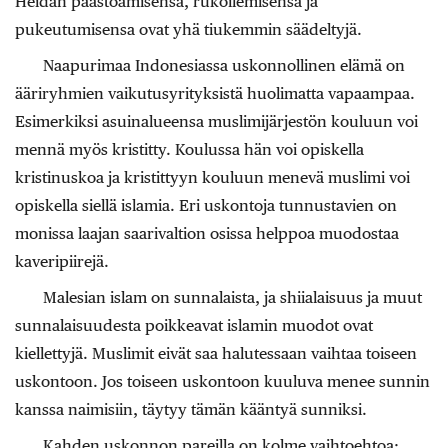
Heidän paastoamisensa, rukoilemisensa ja
pukeutumisensa ovat yhä tiukemmin säädeltyjä.
Naapurimaa Indonesiassa uskonnollinen elämä on
ääriryhmien vaikutusyrityksistä huolimatta vapaampaa.
Esimerkiksi asuinalueensa muslimijärjestön kouluun voi
mennä myös kristitty. Koulussa hän voi opiskella
kristinuskoa ja kristittyyn kouluun menevä muslimi voi
opiskella siellä islamia. Eri uskontoja tunnustavien on
monissa laajan saarivaltion osissa helppoa muodostaa
kaveripiirejä.
Malesian islam on sunnalaista, ja shiialaisuus ja muut
sunnalaisuudesta poikkeavat islamin muodot ovat
kiellettyjä. Muslimit eivät saa halutessaan vaihtaa toiseen
uskontoon. Jos toiseen uskontoon kuuluva menee sunnin
kanssa naimisiin, täytyy tämän kääntyä sunniksi.
Kahden uskonnon pareilla on kolme vaihtoehtoa: