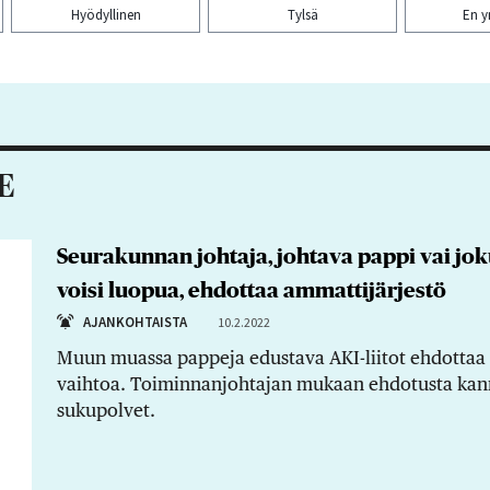
Hyödyllinen
Tylsä
En 
aa artikkeli:
E
Seurakunnan johtaja, johtava pappi vai jo
voisi luopua, ehdottaa ammattijärjestö
AJANKOHTAISTA
10.2.2022
Muun muassa pappeja edustava AKI-liitot ehdotta
vaihtoa. Toiminnanjohtajan mukaan ehdotusta kann
sukupolvet.