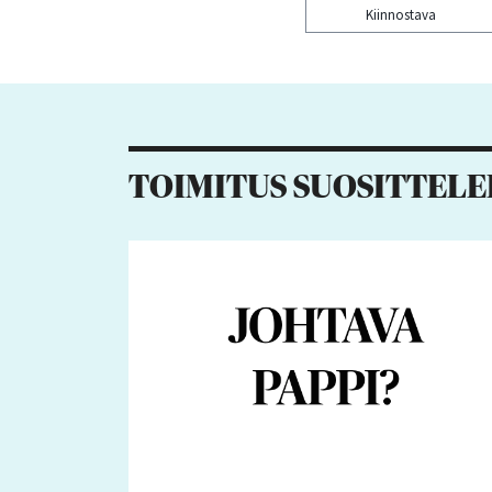
Kiinnostava
Kiitos palautteesta! J
10
2
7
3
TOIMITUS SUOSITTELE