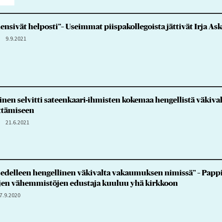
 lensivät helposti”– Useimmat piispakollegoista jättivät Irja A
9.9.2021
inen selvitti sateenkaari-ihmisten kokemaa hengellistä väkival
ttämiseen
21.6.2021
n edelleen hengellinen väkivalta vakaumuksen nimissä” – Papp
ujen vähemmistöjen edustaja kuuluu yhä kirkkoon
7.9.2020