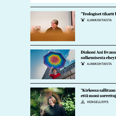
”Teologiset tikarit
AJANKOHTAISTA
Diakoni Ani Iivana
sulkemisesta ehey
AJANKOHTAISTA
”Kirkossa sallitaa
että moni sorrett
HENGELLISYYS