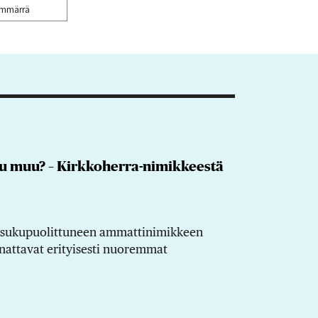
ymmärrä
ku muu? – Kirkkoherra-nimikkeestä
a sukupuolittuneen ammattinimikkeen
attavat erityisesti nuoremmat