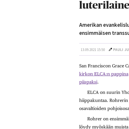
luterilain
Amerikan evankelislu
ensimmäisen transsu
13.09.2021 15:50
PAULI J
San Franciscon Grace Cat
kirkon ELCA:n pappina
piispaksi
.
ELCA on suurin Yhdys
hiippakuntaa. Rohrerin j
osavaltioiden pohjoisos
Rohrer on ensimmäin
löydy myöskään muista 