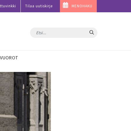
ttuvinkki
Tilaa uutiskirje
MENOHAKU
Hae
VUOROT