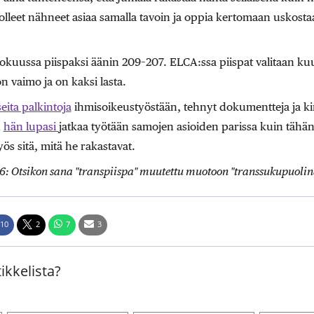
t olleet nähneet asiaa samalla tavoin ja oppia kertomaan uskostaa
ukokuussa piispaksi äänin 209–207. ELCA:ssa piispat valitaan 
n vaimo ja on kaksi lasta.
ita palkintoja
ihmisoikeustyöstään, tehnyt dokumentteja ja kirj
n
hän lupasi
jatkaa työtään samojen asioiden parissa kuin tähänk
ös sitä, mitä he rakastavat.
.16: Otsikon sana "transpiispa" muutettu muotoon "transsukupuolin
10
2
7
3
ikkelista?