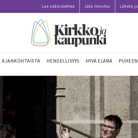
Lue näköislehteä
Jätä ilmoitus
Lähetä ju
AJANKOHTAISTA
HENGELLISYYS
HYVÄ ELÄMÄ
PUHEEN