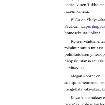
useita, kuten Tukholma
naisen kanssa.
ELCA on Yhdysvaltain
Pacificin
naapurihiippaku
homoseksuaali piispa.
Rohrer vihittiin e
toiminut muun muassa G
poliisilaitoksen yhteis
hiippakuntansa seurakun
tarvitseville.
Megan Rohrer on LGB
sukupuolineutraalia p
hengellistä väkivaltaa, 
Kovat kokemukset ei
teologiaa. Rohrer kertoo