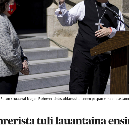
h Eaton seuraavat Megan Rohrerin lehdistötilaisuutta ennen piispan virkaanasettami
rerista tuli lauantaina en