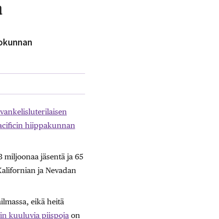
a
kokunnan
ankelisluterilaisen
Pacificin hiippakunnan
 miljoonaa jäsentä ja 65
 Kalifornian ja Nevadan
lmassa, eikä heitä
in kuuluvia piispoja
on