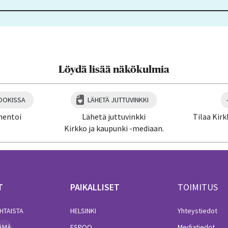
Löydä lisää näkökulmia
OOKISSA
LÄHETÄ JUTTUVINKKI
mentoi
Lähetä juttuvinkki
Tilaa Kirk
Kirkko ja kaupunki -mediaan.
T
PAIKALLISET
TOIMITUS
HTAISTA
HELSINKI
Yhteystiedot
LÄMÄ
ESPOO
Mediatiedot