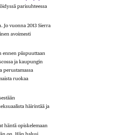
eröidyssä parisuhteessa
n. Jo vuonna 2013 Sierra
inen avoimesti
n ennen piispuuttaan
scossa ja kaupungin
na perustamassa
maista ruokaa
sestään
ksuaalista häirintää ja
vat häntä opiskelemaan
hän on. Hän halusi