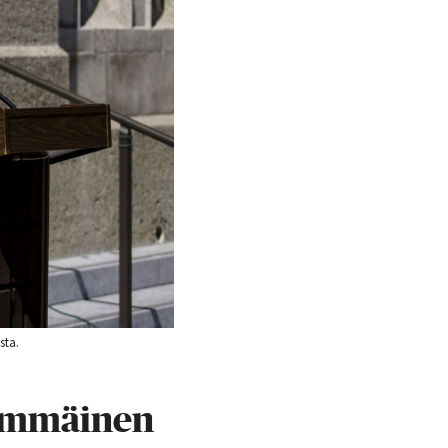
sta.
simmäinen