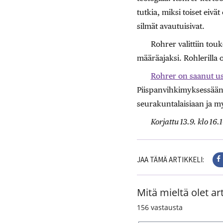
tutkia, miksi toiset eivä
silmät avautuisivat.
Rohrer valittiin to
määräajaksi. Rohlerilla o
Rohrer on saanut use
Piispanvihkimyksessää
seurakuntalaisiaan ja my
Korjattu 13.9. klo 16
JAA TÄMÄ ARTIKKELI:
Mitä mieltä olet art
156
vastausta