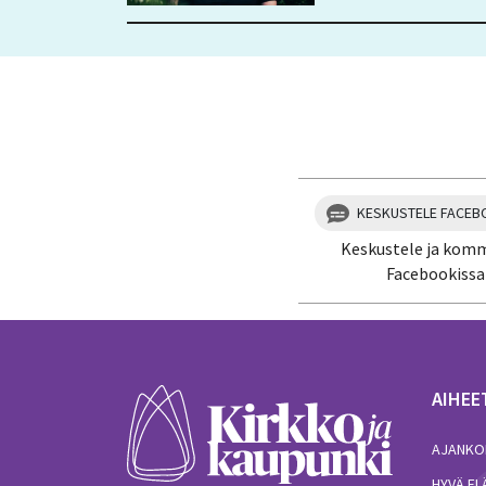
KESKUSTELE FACEB
Keskustele ja kom
Facebookissa
AIHEE
AJANKO
HYVÄ E