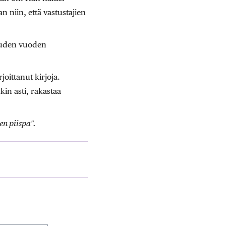
n niin, että vastustajien
kuuden vuoden
oittanut kirjoja.
in asti, rakastaa
en piispa".