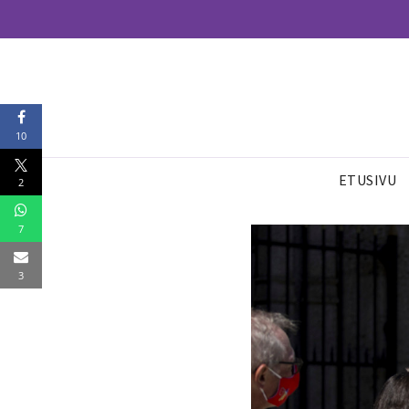
10
ETUSIVU
2
7
3