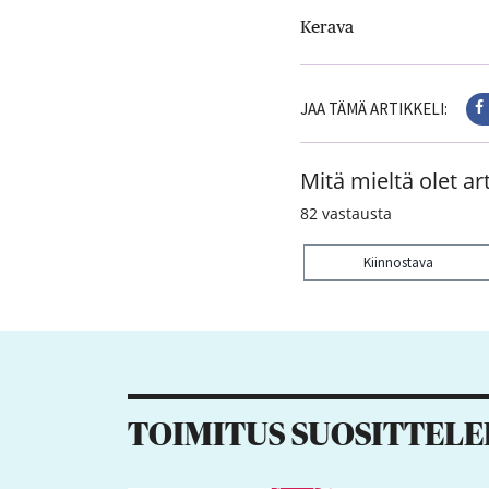
Kerava
JAA TÄMÄ ARTIKKELI:
Mitä mieltä olet art
82
vastausta
Kiinnostava
Kiitos palautteesta! J
16
6
4
TOIMITUS SUOSITTELE