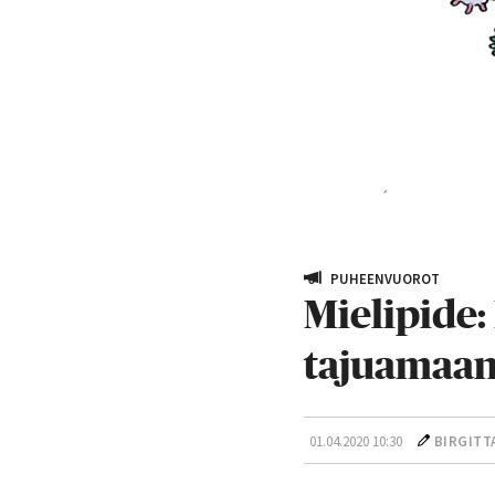
PUHEENVUOROT
Mielipide
tajuamaan
01.04.2020 10:30
BIRGITT