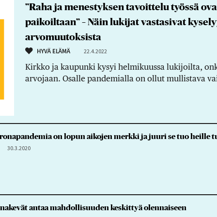
”Raha ja menestyksen tavoittelu työssä ovat
paikoiltaan” – Näin lukijat vastasivat kys
arvomuutoksista
HYVÄ ELÄMÄ
22.4.2022
Kirkko ja kaupunki kysyi helmikuussa lukijoilta,
arvojaan. Osalle pandemialla on ollut mullistava va
oronapandemia on lopun aikojen merkki ja juuri se tuo heille 
30.3.2020
nakevät antaa mahdollisuuden keskittyä olennaiseen