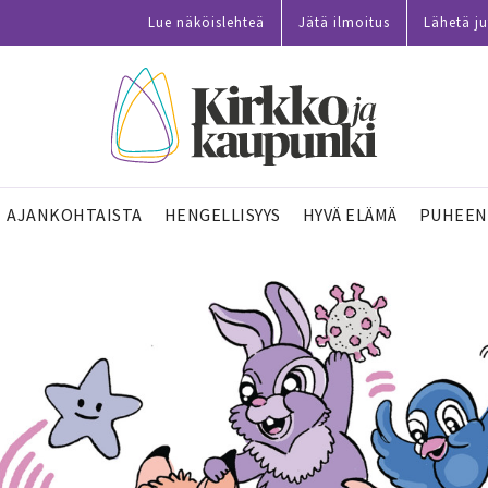
Lue näköislehteä
Jätä ilmoitus
Lähetä ju
AJANKOHTAISTA
HENGELLISYYS
HYVÄ ELÄMÄ
PUHEEN