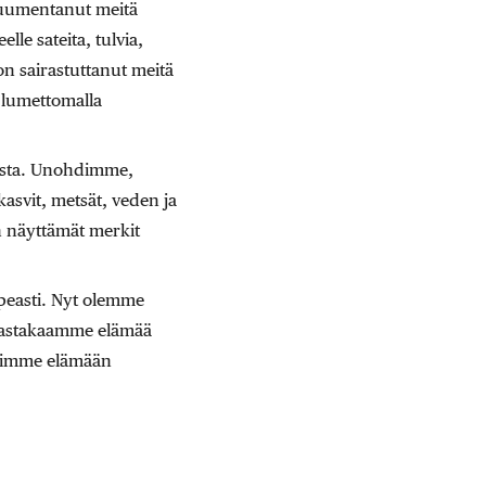
kuumentanut meitä
lle sateita, tulvia,
 sairastuttanut meitä
ä lumettomalla
nasta. Unohdimme,
svit, metsät, veden ja
en näyttämät merkit
nopeasti. Nyt olemme
akastakaamme elämää
opimme elämään