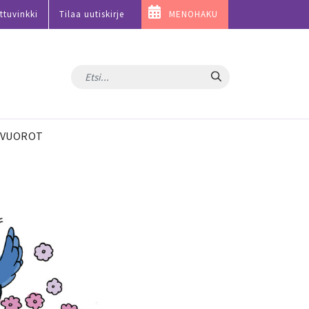
ttuvinkki
Tilaa uutiskirje
MENOHAKU
Hae
VUOROT