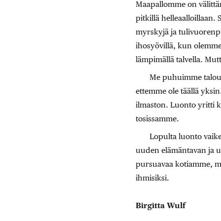
Maapallomme on välittän
pitkillä helleaalloillaan
myrskyjä ja tulivuoren
ihosyövillä, kun olemme 
lämpimällä talvella. Mu
Me puhuimme taloude
ettemme ole täällä yksi
ilmaston. Luonto yritti 
tosissamme.
Lopulta luonto vaiken
uuden elämäntavan ja uu
pursuavaa kotiamme, ma
ihmisiksi.
Birgitta Wulf