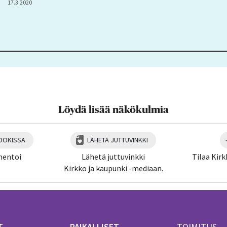
17.3.2020
Löydä lisää näkökulmia
OOKISSA
LÄHETÄ JUTTUVINKKI
mentoi
Lähetä juttuvinkki
Tilaa Kirk
Kirkko ja kaupunki -mediaan.
T
PAIKALLISET
TOIMITUS