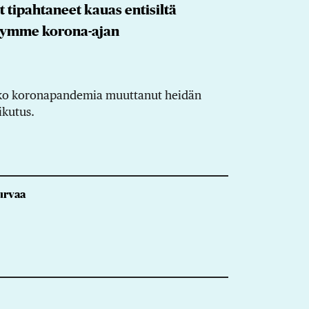
 tipahtaneet kauas entisiltä
elyymme korona-ajan
 onko koronapandemia muuttanut heidän
ikutus.
turvaa