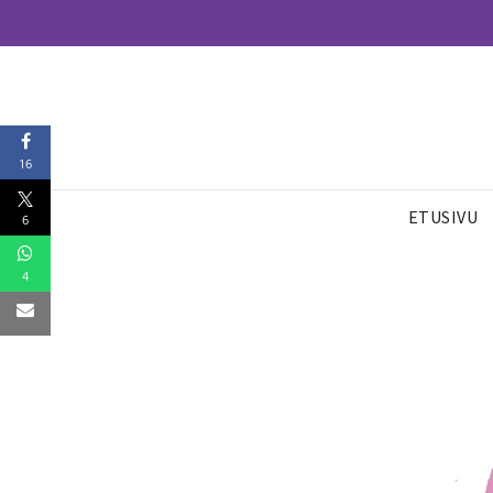
16
ETUSIVU
6
4