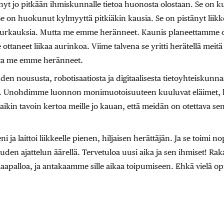
yt jo pitkään ihmiskunnalle tietoa huonosta olostaan. Se on 
. Se on huokunut kylmyyttä pitkiäkin kausia. Se on pistänyt liikkee
purkauksia. Mutta me emme heränneet. Kaunis planeettamme on
ottaneet liikaa aurinkoa. Viime talvena se yritti herätellä meit
tta me emme heränneet.
n noususta, robotisaatiosta ja digitaalisesta tietoyhteiskun
n. Unohdimme luonnon monimuotoisuuteen kuuluvat eläimet, ka
kaikin tavoin kertoa meille jo kauan, että meidän on otettava s
i ja laittoi liikkeelle pienen, hiljaisen herättäjän. Ja se toimi 
den ajattelun äärellä. Tervetuloa uusi aika ja sen ihmiset! R
apalloa, ja antakaamme sille aikaa toipumiseen. Ehkä vielä 