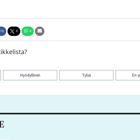
16
6
4
ikkelista?
Hyödyllinen
Tylsä
En 
aa artikkeli:
E