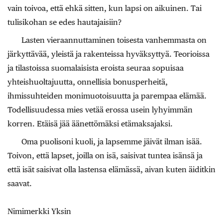
vain toivoa, että ehkä sitten, kun lapsi on aikuinen. Tai
tulisikohan se edes hautajaisiin?
Lasten vieraannuttaminen toisesta vanhemmasta on
järkyttävää, yleistä ja rakenteissa hyväksyttyä. Teorioissa
ja tilastoissa suomalaisista eroista seuraa sopuisaa
yhteishuoltajuutta, onnellisia bonusperheitä,
ihmissuhteiden monimuotoisuutta ja parempaa elämää.
Todellisuudessa mies vetää erossa usein lyhyimmän
korren. Etäisä jää äänettömäksi etämaksajaksi.
Oma puolisoni kuoli, ja lapsemme jäivät ilman isää.
Toivon, että lapset, joilla on isä, saisivat tuntea isänsä ja
että isät saisivat olla lastensa elämässä, aivan kuten ­äiditkin
saavat.
Nimimerkki Yksin