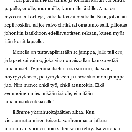
Yksi päivä sinne tai tänne. Ja tokihan kortin voi tehdä
papalle, enolle, mummille, kummille, äidille. Aina on
myös niitä kortteja, jotka katoavat matkalla. Niitä, jotka äiti
repii roskiin, tai jos raivo ei riitä tai omatunto salli, piilottaa
johonkin laatikkoon edellisvuotisten sekaan, kuten myös
isän kortit lapselle.
Monella on tuttavapiirissään se jamppa, jolle tuli ero,
ja lapset sai vaimo, joka viranomaisvallan kanssa estää
tapaamiset. Typeränä itsehoitona suruun, ikävään,
nöyryytykseen, pettymykseen ja itsesääliin moni jamppa
juo. Niin menee ehkä työ, ehkä asuntokin. Eikä
semmoinen mies mikään isä ole, ei mitään
tapaamisoikeuksia sille!
Elämme yksinhuoltajaäitien aikaa. Kun
vieraannuttaminen toisesta vanhemmasta jatkuu
muutaman vuoden, niin sitten se on tehty. Isä voi enää