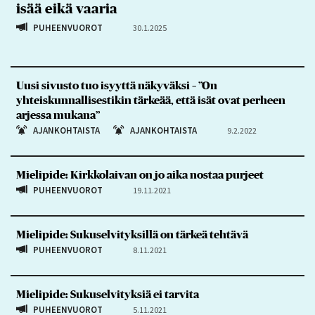
isää eikä vaaria
PUHEENVUOROT
30.1.2025
Uusi sivusto tuo isyyttä näkyväksi – ”On
yhteiskunnallisestikin tärkeää, että isät ovat perheen
arjessa mukana”
AJANKOHTAISTA
AJANKOHTAISTA
9.2.2022
Mielipide: Kirkkolaivan on jo aika nostaa purjeet
PUHEENVUOROT
19.11.2021
Mielipide: Sukuselvityksillä on tärkeä tehtävä
PUHEENVUOROT
8.11.2021
Mielipide: Sukuselvityksiä ei tarvita
PUHEENVUOROT
5.11.2021