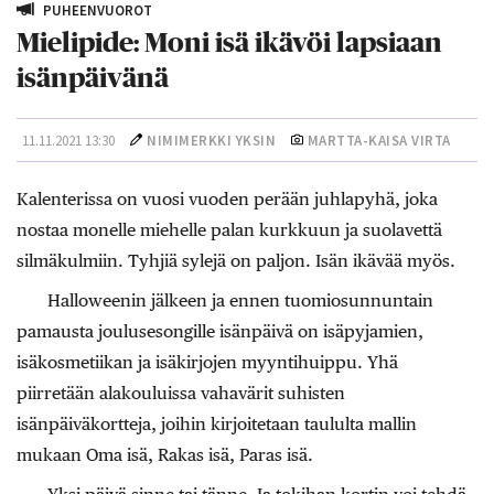
PUHEENVUOROT
Mielipide: Moni isä ikävöi lapsiaan
isänpäivänä
11.11.2021 13:30
NIMIMERKKI YKSIN
MARTTA-KAISA VIRTA
Kalenterissa on vuosi vuoden perään juhlapyhä, joka
nostaa monelle miehelle palan kurkkuun ja suolavettä
silmäkulmiin. Tyhjiä sylejä on paljon. Isän ikävää myös.
Halloweenin jälkeen ja ennen tuomiosunnuntain
pamausta joulusesongille isänpäivä on isäpyjamien,
isäkosmetiikan ja isäkirjojen myyntihuippu. Yhä
piirretään alakouluissa vahavärit suhisten
isänpäiväkortteja, joihin kirjoitetaan taululta mallin
mukaan Oma isä, Rakas isä, Paras isä.