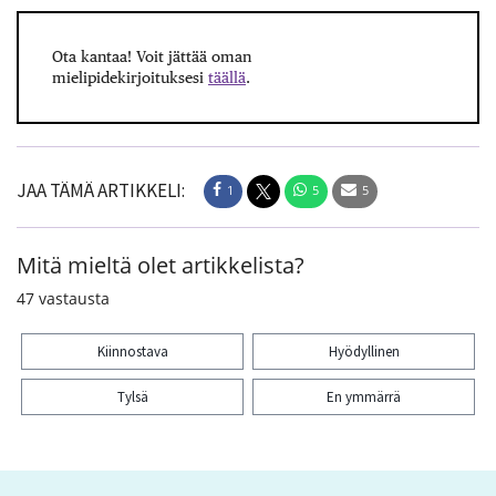
Ota kantaa! Voit jättää oman
mielipidekirjoituksesi
täällä
.
JAA TÄMÄ ARTIKKELI:
1
5
5
Mitä mieltä olet artikkelista?
47
vastausta
Kiinnostava
Hyödyllinen
Tylsä
En ymmärrä
Kiitos palautteesta! Jaa artikkeli: