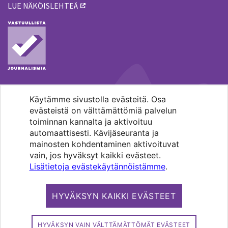
LUE NÄKÖISLEHTEÄ
Käytämme sivustolla evästeitä. Osa
MENOHAKU
evästeistä on välttämättömiä palvelun
toiminnan kannalta ja aktivoituu
automaattisesti. Kävijäseuranta ja
mainosten kohdentaminen aktivoituvat
vain, jos hyväksyt kaikki evästeet.
Lisätietoja evästekäytännöistämme
.
Pääkaupunkiseudun evankelis-
luterilaisten seurakuntien media.
HYVÄKSYN KAIKKI EVÄSTEET
Copyright 2026. Kirkko ja kaupunki. All
rights reserved.
HYVÄKSYN VAIN VÄLTTÄMÄTTÖMÄT EVÄSTEET