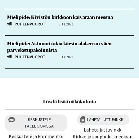
Mielipide: Kivistön kirkkoon kaivataan messua
PUHEENVUOROT
3.11.2021
Mielipide: Astmani takia kärsin alakerran väen
parveketupakoinnista
PUHEENVUOROT
3.11.2021
Löydä lisää näkökulmia
KESKUSTELE
LÄHETÄ JUTTUVINKKI
FACEBOOKISSA
Lähetä juttuvinkki
Keskustele ja kommentoi
Kirkko ja kaupunki -mediaan.