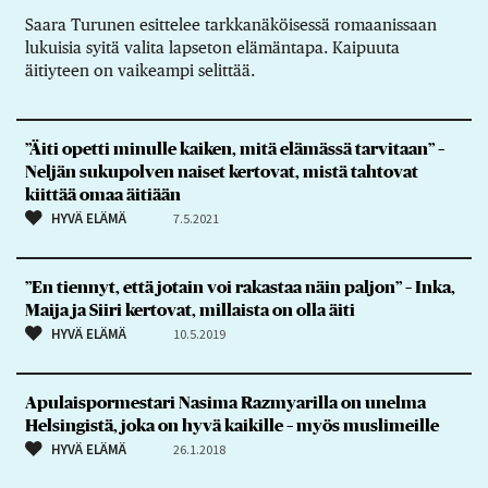
Saara Turunen esittelee tarkkanäköisessä romaanissaan
lukuisia syitä valita lapseton elämäntapa. Kaipuuta
äitiyteen on vaikeampi selittää.
”Äiti opetti minulle kaiken, mitä elämässä tarvitaan” –
Neljän sukupolven naiset kertovat, mistä tahtovat
kiittää omaa äitiään
HYVÄ ELÄMÄ
7.5.2021
”En tiennyt, että jotain voi rakastaa näin paljon” – Inka,
Maija ja Siiri kertovat, millaista on olla äiti
HYVÄ ELÄMÄ
10.5.2019
Apulaispormestari Nasima Razmyarilla on unelma
Helsingistä, joka on hyvä kaikille – myös muslimeille
HYVÄ ELÄMÄ
26.1.2018