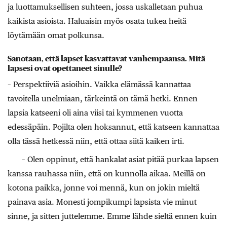
ja luottamuksellisen suhteen, jossa uskalletaan puhua
kaikista asioista. Haluaisin myös osata tukea heitä
löytämään omat polkunsa.
Sanotaan, että lapset kasvattavat vanhempaansa. Mitä
lapsesi ovat opettaneet sinulle?
– Perspektiiviä asioihin. Vaikka elämässä kannattaa
tavoitella unelmiaan, tärkeintä on tämä hetki. Ennen
lapsia katseeni oli aina viisi tai kymmenen vuotta
edessäpäin. Pojilta olen hoksannut, että katseen kannattaa
olla tässä hetkessä niin, että ottaa siitä kaiken irti.
– Olen oppinut, että hankalat asiat pitää purkaa lapsen
kanssa rauhassa niin, että on kunnolla aikaa. Meillä on
kotona paikka, jonne voi mennä, kun on jokin mieltä
painava asia. Monesti jompikumpi lapsista vie minut
sinne, ja sitten juttelemme. Emme lähde sieltä ennen kuin