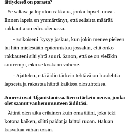
äitiydessä on parasta?
– Se valtava ja loputon rakkaus, jonka lapset tuovat.
Ennen lapsia en ymmärtänyt, että sellaista määrää
rakkautta on edes olemassa.
– Esikoiseni kysyy joskus, kun jokin menee pieleen
tai hän mielestään epäonnistuu jossakin, että onko
rakkauteni silti yhtä suuri. Sanon, että se on vieläkin
suurempi, eikä se koskaan vähene.
– Ajattelen, että äidin tärkein tehtävä on huolehtia
lapsesta ja rakastaa häntä kaikissa olo­suhteissa.
Juuresi ovat Afganis­tanissa. Kerro tärkein neuvo, jonka
olet saanut vanhem­muuteen äidiltäsi.
– Äitinä olen aika erilainen kuin oma äitini, joka teki
kotona kaiken, silitti paidat ja laittoi ruoan. Haluan
kasvattaa vähän toisin.