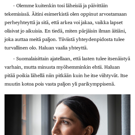
– Olemme kuitenkin tosi läheisiä ja päivittäin
tekemisissä. Äitini esimerkistä olen oppinut arvostamaan
perhe­yhteyttä ja sitä, että arkea voi jakaa, vaikka lapset
olisivat jo aikuisia. En tiedä, miten pärjäisin ilman äitiäni,
joka auttaa meitä paljon. Tiiviistä yhteydenpidosta tulee
turvallinen olo. Ha­luan vaalia yhteyttä.
– Suomalaisittain ajatellaan, että lasten tulee itsenäistyä
varhain, mutta minusta myöhemminkin ehtii. Haluan
pitää poikia lähellä niin pitkään kuin he itse viihtyvät. Itse
muutin kotoa pois vasta paljon yli parikymppisenä.