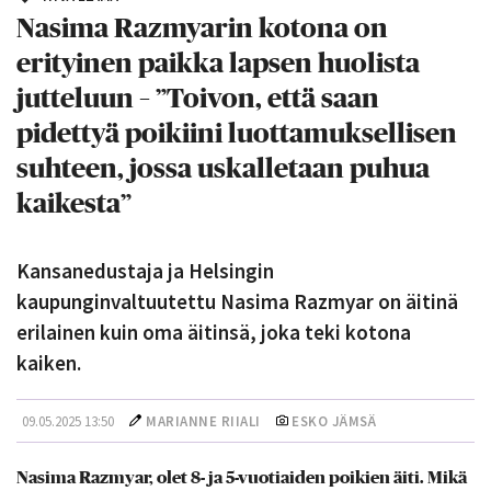
Nasima Razmyarin kotona on
erityinen paikka lapsen huolista
jutteluun – ”Toivon, että saan
pidettyä poikiini luottamuksellisen
suhteen, jossa uskalletaan puhua
kaikesta”
Kansanedustaja ja Helsingin
kaupunginvaltuutettu Nasima Razmyar on äitinä
erilainen kuin oma äitinsä, joka teki kotona
kaiken.
09.05.2025 13:50
MARIANNE RIIALI
ESKO JÄMSÄ
Nasima Razmyar, olet 8- ja 5-vuotiaiden poikien äiti. Mikä