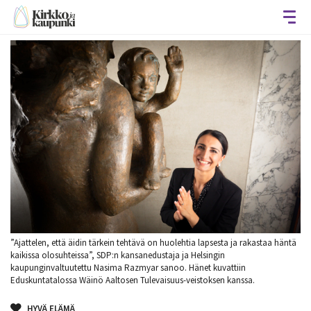
Avaa
”Ajattelen, että äidin tärkein tehtävä on huolehtia lapsesta ja rakastaa häntä
kaikissa olo­suhteissa”, SDP:n kansanedustaja ja Helsingin
kaupunginvaltuutettu Nasima Razmyar sanoo. Hänet kuvattiin
Eduskuntatalossa Wäinö Aaltosen Tulevaisuus-veistoksen kanssa.
HYVÄ ELÄMÄ