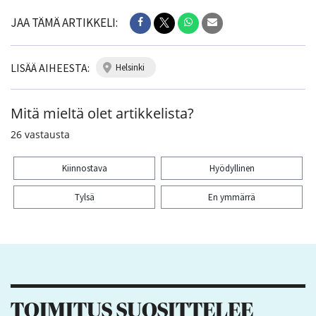
JAA TÄMÄ ARTIKKELI:
LISÄÄ AIHEESTA:
helsinki
Mitä mieltä olet artikkelista?
26
vastausta
Kiinnostava
Hyödyllinen
Tylsä
En ymmärrä
Kiitos palautteesta! Jaa artikkeli:
TOIMITUS SUOSITTELEE