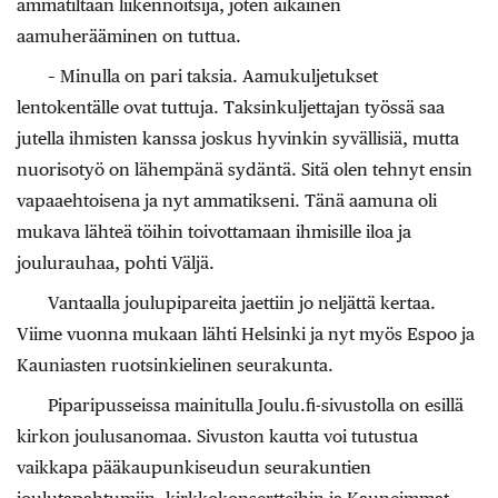
ammatiltaan liikennöitsijä, joten aikainen
aamuherääminen on tuttua.
– Minulla on pari taksia. Aamukuljetukset
lentokentälle ovat tuttuja. Taksinkuljettajan työssä saa
jutella ihmisten kanssa joskus hyvinkin syvällisiä, mutta
nuorisotyö on lähempänä sydäntä. Sitä olen tehnyt ensin
vapaaehtoisena ja nyt ammatikseni. Tänä aamuna oli
mukava lähteä töihin toivottamaan ihmisille iloa ja
joulurauhaa, pohti Väljä.
Vantaalla joulupipareita jaettiin jo neljättä kertaa.
Viime vuonna mukaan lähti Helsinki ja nyt myös Espoo ja
Kauniasten ruotsinkielinen seurakunta.
Piparipusseissa mainitulla Joulu.fi-sivustolla on esillä
kirkon joulusanomaa. Sivuston kautta voi tutustua
vaikkapa pääkaupunkiseudun seurakuntien