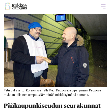
Avaa
Petri Väljä antoi Korson asemalla Petri Piipposelle piparipussin. Piipposen
mukaan tällainen tempaus lämmittää mieltä kylmänä aamuna.
Pääkaupunkiseudun seurakunnat