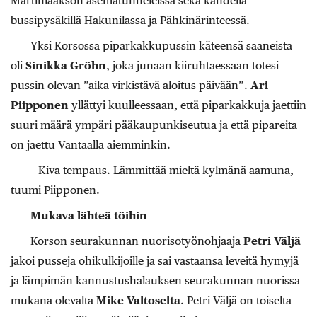
Martinlaakson asematunneleissa sekä kahdella
bussipysäkillä Hakunilassa ja Pähkinärinteessä.
Yksi Korsossa piparkakkupussin käteensä saaneista
oli
Sinikka Gröhn
, joka junaan kiiruhtaessaan totesi
pussin olevan ”aika virkistävä aloitus päivään”.
Ari
Piipponen
yllättyi kuulleessaan, että piparkakkuja jaettiin
suuri määrä ympäri pääkaupunkiseutua ja että pipareita
on jaettu Vantaalla aiemminkin.
– Kiva tempaus. Lämmittää mieltä kylmänä aamuna,
tuumi Piipponen.
Mukava lähteä töihin
Korson seurakunnan nuorisotyönohjaaja
Petri Väljä
jakoi pusseja ohikulkijoille ja sai vastaansa leveitä hymyjä
ja lämpimän kannustushalauksen seurakunnan nuorissa
mukana olevalta
Mike Valtoselta
. Petri Väljä on toiselta