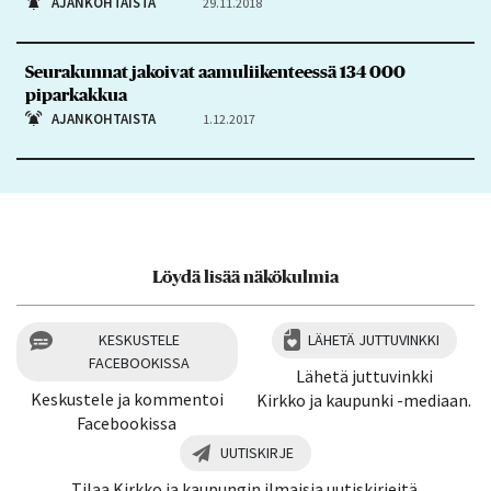
AJANKOHTAISTA
29.11.2018
Seurakunnat jakoivat aamuliikenteessä 134 000
piparkakkua
AJANKOHTAISTA
1.12.2017
Löydä lisää näkökulmia
KESKUSTELE
LÄHETÄ JUTTUVINKKI
FACEBOOKISSA
Lähetä juttuvinkki
Keskustele ja kommentoi
Kirkko ja kaupunki -mediaan.
Facebookissa
UUTISKIRJE
Tilaa Kirkko ja kaupungin ilmaisia uutiskirjeitä.