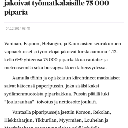
jakoivat työmatkalaisille 75 000
piparia
04.12.2014 08:48
Vantaan, Espoon, Helsingin, ja Kauniaisten seurakuntien
vapaaehtoiset ja työntekijät jakoivat torstaiaamuna 4.12.
kello 6−9 yhteensä 75 000 piparkakkua rautatie- ja
metroasemilla sekä bussipysäkkien läheisyydessä.
Aamulla töihin ja opiskeluun kiirehtineet matkalaiset
saivat käteensä paperipussin, joka sisälsi kaksi
sydämenmuotoista piparkakkua. Pussin päällä luki
”Joulurauhaa” -toivotus ja nettiosoite joulu.fi.
Vantaalla piparipusseja jaettiin Korson, Rekolan,
Hiekkaharjun, Tikkurilan, Myyrmäen, Louhelan ja