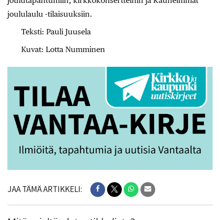
joulutapahtumiin, kirkkokonsertteihin ja Kauneimmat
joululaulu -tilaisuuksiin.
Teksti: Pauli Juusela
Kuvat: Lotta Numminen
JAA TÄMÄ ARTIKKELI: