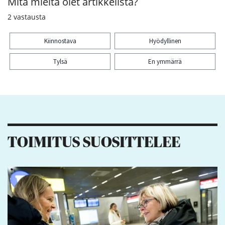
Mitä mieltä olet artikkelista?
2
vastausta
Kiinnostava
Hyödyllinen
Tylsä
En ymmärrä
Kiitos palautteesta! Jaa artikkeli:
TOIMITUS SUOSITTELEE