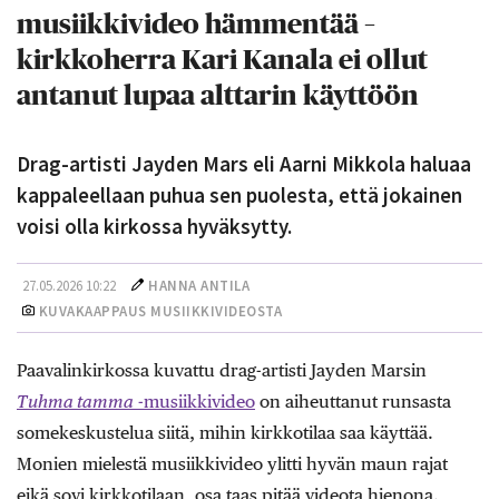
musiikkivideo hämmentää –
kirkkoherra Kari Kanala ei ollut
antanut lupaa alttarin käyttöön
Drag-artisti Jayden Mars eli Aarni Mikkola haluaa
kappaleellaan puhua sen puolesta, että jokainen
voisi olla kirkossa hyväksytty.
27.05.2026 10:22
HANNA ANTILA
KUVAKAAPPAUS MUSIIKKIVIDEOSTA
Paavalinkirkossa kuvattu drag-artisti Jayden Marsin
Tuhma tamma
-musiikkivideo
on aiheuttanut runsasta
somekeskustelua siitä, mihin kirkkotilaa saa käyttää.
Monien mielestä musiikkivideo ylitti hyvän maun rajat
eikä sovi kirkkotilaan, osa taas pitää videota hienona.