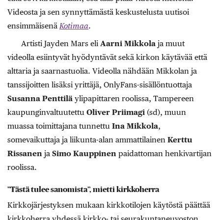
Videosta ja sen synnyttämästä keskustelusta uutisoi
ensimmäisenä
Kotimaa
.
Artisti Jayden Mars eli
Aarni Mikkola
ja muut
videolla esiintyvät hyödyntävät sekä kirkon käytävää että
alttaria ja saarnastuolia. Videolla nähdään Mikkolan ja
tanssijoitten lisäksi yrittäjä, OnlyFans-sisällöntuottaja
Susanna Penttilä
ylipapittaren roolissa, Tampereen
kaupunginvaltuutettu
Oliver Priimagi
(sd), muun
muassa toimittajana tunnettu
Ina Mikkola
,
somevaikuttaja ja liikunta-alan ammattilainen
Kerttu
Rissanen
ja
Simo Kauppinen
paidattoman henkivartijan
roolissa.
”Tästä tulee sanomista”, mietti kirkkoherra
Kirkkojärjestyksen mukaan kirkkotilojen käytöstä päättää
kirkkoherra yhdessä kirkko- tai seurakuntaneuvoston