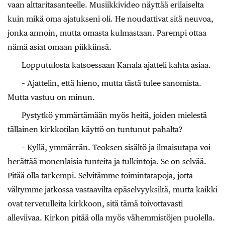
vaan alttaritasanteelle. Musiikkivideo näyttää erilaiselta
kuin mikä oma ajatukseni oli. He noudattivat sitä neuvoa,
jonka annoin, mutta omasta kulmastaan. Parempi ottaa
nämä asiat omaan piikkiinsä.
Lopputulosta katsoessaan Kanala ajatteli kahta asiaa.
– Ajattelin, että hieno, mutta tästä tulee sanomista.
Mutta vastuu on minun.
Pystytkö ymmärtämään myös heitä, joiden mielestä
tällainen kirkkotilan käyttö on tuntunut pahalta?
– Kyllä, ymmärrän. Teoksen sisältö ja ilmaisutapa voi
herättää monenlaisia tunteita ja tulkintoja. Se on selvää.
Pitää olla tarkempi. Selvitämme toimintatapoja, jotta
vältymme jatkossa vastaavilta epäselvyyksiltä, mutta kaikki
ovat tervetulleita kirkkoon, sitä tämä toivottavasti
alleviivaa. Kirkon pitää olla myös vähemmistöjen puolella.