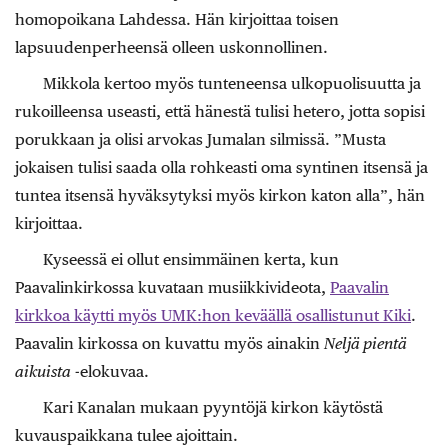
homopoikana Lahdessa. Hän kirjoittaa toisen
lapsuudenperheensä olleen uskonnollinen.
Mikkola kertoo myös tunteneensa ulkopuolisuutta ja
rukoilleensa useasti, että hänestä tulisi hetero, jotta sopisi
porukkaan ja olisi arvokas Jumalan silmissä. ”Musta
jokaisen tulisi saada olla rohkeasti oma syntinen itsensä ja
tuntea itsensä hyväksytyksi myös kirkon katon alla”, hän
kirjoittaa.
Kyseessä ei ollut ensimmäinen kerta, kun
Paavalinkirkossa kuvataan musiikkivideota,
Paavalin
kirkkoa käytti myös UMK:hon keväällä osallistunut Kiki
.
Paavalin kirkossa on kuvattu myös ainakin
Neljä pientä
aikuista
-elokuvaa.
Kari Kanalan mukaan pyyntöjä kirkon käytöstä
kuvauspaikkana tulee ajoittain.