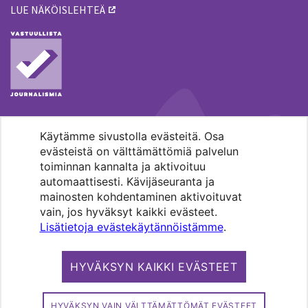
LUE NÄKÖISLEHTEÄ
Käytämme sivustolla evästeitä. Osa
MENOHAKU
evästeistä on välttämättömiä palvelun
toiminnan kannalta ja aktivoituu
automaattisesti. Kävijäseuranta ja
mainosten kohdentaminen aktivoituvat
vain, jos hyväksyt kaikki evästeet.
Lisätietoja evästekäytännöistämme
.
Pääkaupunkiseudun evankelis-
luterilaisten seurakuntien media.
HYVÄKSYN KAIKKI EVÄSTEET
Copyright 2026. Kirkko ja kaupunki. All
rights reserved.
HYVÄKSYN VAIN VÄLTTÄMÄTTÖMÄT EVÄSTEET