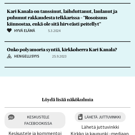
Kari Kanala on tanssinut, laihduttanut, laulanut ja
puhunut rakkaudesta telkkarissa – ”Rosoisuus
kiinnostaa, enkä ole sitä hirveästi peitellyt”
HYVÄ ELÄMÄ
5.3.2024
Onko polyamoria syntiä, kirkkoherra Kari Kanala?
HENGELLISYYS
25.9.2023
Löydä lisää näkökulmia
KESKUSTELE
LÄHETÄ JUTTUVINKKI
FACEBOOKISSA
Lähetä juttuvinkki
Keskustele ja kommentoi
Kirkko ja kaupunki -mediaan.