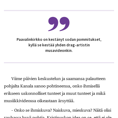
Paavalinkirkko on kestänyt sodan pommitukset,
kyllä se kestää yhden drag-artistin
musavideonkin.
Viime päivien keskustelun ja saamansa palautteen
pohjalta Kanala sanoo pohtineensa, onko ihmisellä
erikseen uskonnolliset tunteet ja muut tunteet ja mikä
musiikkivideossa oikeastaan ärsyttää.
– Onko se ihmiskuva? Naiskuva, mieskuva? Näitä olisi
rauhassa hyvä pohtia. Kristinuskon idea on se, että ei ole