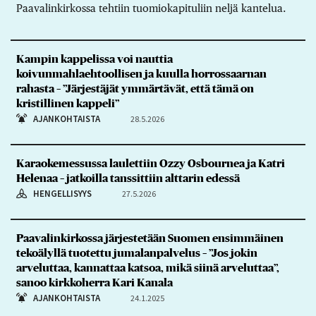
Paavalinkirkossa tehtiin tuomiokapituliin neljä kantelua.
Kampin kappelissa voi nauttia
koivunmahlaehtoollisen ja kuulla horrossaarnan
rahasta – ”Järjestäjät ymmärtävät, että tämä on
kristillinen kappeli”
AJANKOHTAISTA
28.5.2026
Karaokemessussa laulettiin Ozzy Osbournea ja Katri
Helenaa – jatkoilla tanssittiin alttarin edessä
HENGELLISYYS
27.5.2026
Paavalinkirkossa järjestetään Suomen ensimmäinen
tekoälyllä tuotettu jumalanpalvelus – ”Jos jokin
arveluttaa, kannattaa katsoa, mikä siinä arveluttaa”,
sanoo kirkkoherra Kari Kanala
AJANKOHTAISTA
24.1.2025