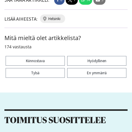
JAA TÄMÄ ARTIKKELI:
LISÄÄ AIHEESTA:
helsinki
Mitä mieltä olet artikkelista?
174
vastausta
Kiinnostava
Hyödyllinen
Tylsä
En ymmärrä
Kiitos palautteesta! Jaa artikkeli:
6
1
14
5
TOIMITUS SUOSITTELEE