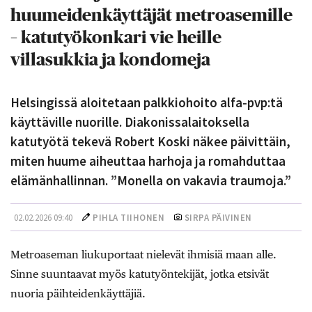
huumeidenkäyttäjät metroasemille
– katutyökonkari vie heille
villasukkia ja kondomeja
Helsingissä aloitetaan palkkiohoito alfa-pvp:tä
käyttäville nuorille. Diakonissalaitoksella
katutyötä tekevä Robert Koski näkee päivittäin,
miten huume aiheuttaa harhoja ja romahduttaa
elämänhallinnan. ”Monella on vakavia traumoja.”
02.02.2026 09:40
PIHLA TIIHONEN
SIRPA PÄIVINEN
Metroaseman liukuportaat nielevät ihmisiä maan alle.
Sinne suuntaavat myös katutyöntekijät, jotka etsivät
nuoria päihteidenkäyttäjiä.