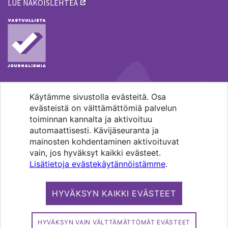
LUE NÄKÖISLEHTEÄ
Käytämme sivustolla evästeitä. Osa
MENOHAKU
evästeistä on välttämättömiä palvelun
toiminnan kannalta ja aktivoituu
automaattisesti. Kävijäseuranta ja
mainosten kohdentaminen aktivoituvat
vain, jos hyväksyt kaikki evästeet.
Lisätietoja evästekäytännöistämme
.
Pääkaupunkiseudun evankelis-
luterilaisten seurakuntien media.
HYVÄKSYN KAIKKI EVÄSTEET
Copyright 2026. Kirkko ja kaupunki. All
rights reserved.
HYVÄKSYN VAIN VÄLTTÄMÄTTÖMÄT EVÄSTEET