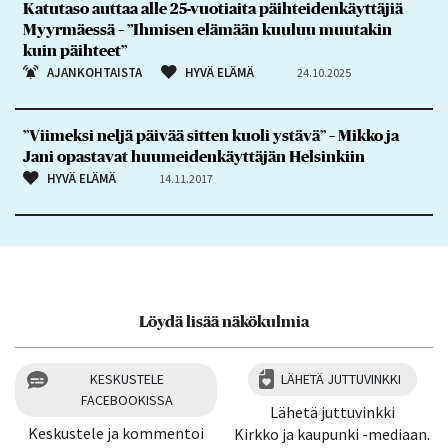
Katutaso auttaa alle 25-vuotiaita päihteidenkäyttäjiä
Myyrmäessä – ”Ihmisen elämään kuuluu muutakin
kuin päihteet”
AJANKOHTAISTA
HYVÄ ELÄMÄ
24.10.2025
”Viimeksi neljä päivää sitten kuoli ystävä” – Mikko ja
Jani opastavat huumeidenkäyttäjän Helsinkiin
HYVÄ ELÄMÄ
14.11.2017
Löydä lisää näkökulmia
KESKUSTELE
LÄHETÄ JUTTUVINKKI
FACEBOOKISSA
Lähetä juttuvinkki
Keskustele ja kommentoi
Kirkko ja kaupunki -mediaan.