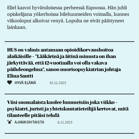
Eliel kasvoi hyvätuloisessa perheessä Espoossa. Hän juhli
opiskelijana yökerhoissa bilehuumeiden voimalla, kunnes
viikonloput alkoivat venyä. Lopulta ne eivät päättyneet
lainkaan.
HUS on valmis antamaan opioidikorvaushoitoa
alaikäisille – ”Lääkärinä ja äitinä minusta on ihan
järkyttävää, että 12-vuotiaalla voi olla vakava
päihdeongelma”, sanoo nuorisopsykiatrian johtaja
Elina Santti
HYVÄ ELÄMÄ
30.12.2025
Viisi suomalaista kuolee huumeisiin joka viikko –
psykiatri, juristi ja yhteiskuntatieteilijä kertovat, mitä
tilanteelle pitäisi tehdä
AJANKOHTAISTA
6.11.2025