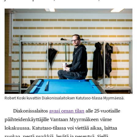
Robert Koski kuvattiin Diakonissalaitoksen Katutaso-tilassa Myyrmäessä.
Diakonissalaitos
avasi oman tilan
alle 25-vuotiaille
päihteidenkäyttäjille Vantaan Myyrmäkeen viime
lokakuussa. Katutaso-tilassa voi viettää aikaa, laittaa
ruokaa, pestä pyykkiä, levätä ja peseytyä. Siellä