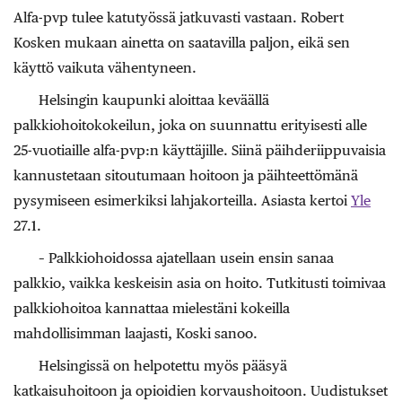
Alfa-pvp tulee katutyössä jatkuvasti vastaan. Robert
Kosken mukaan ainetta on saatavilla paljon, eikä sen
käyttö vaikuta vähentyneen.
Helsingin kaupunki aloittaa keväällä
palkkiohoitokokeilun, joka on suunnattu erityisesti alle
25-vuotiaille alfa-pvp:n käyttäjille. Siinä päihderiippuvaisia
kannustetaan sitoutumaan hoitoon ja päihteettömänä
pysymiseen esimerkiksi lahjakorteilla. Asiasta kertoi
Yle
27.1.
– Palkkiohoidossa ajatellaan usein ensin sanaa
palkkio, vaikka keskeisin asia on hoito. Tutkitusti toimivaa
palkkiohoitoa kannattaa mielestäni kokeilla
mahdollisimman laajasti, Koski sanoo.
Helsingissä on helpotettu myös pääsyä
katkaisuhoitoon ja opioidien korvaushoitoon. Uudistukset