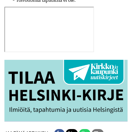
– Toivottomia tapauksia ei ole.