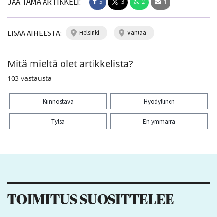
JAA TÄMÄ ARTIKKELI:
5
3
2
1
LISÄÄ AIHEESTA:
helsinki
vantaa
Mitä mieltä olet artikkelista?
103
vastausta
Kiinnostava
Hyödyllinen
Tylsä
En ymmärrä
Kiitos palautteesta! Jaa artikkeli:
5
3
2
1
TOIMITUS SUOSITTELEE