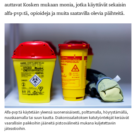
auttavat Kosken mukaan monia, jotka käyttävät sekaisin
alfa-pvp:tä, opioideja ja muita saatavilla olevia päihteitä.
Alfa-pvp:tä käytetään yleensä suonensisäisesti, polttamalla, höyrystämällä,
nuuskaamalla tai suun kautta. Diakonissalaitoksen katutyöntekijät keräävät
vaarallisiin paikkoihin jääneitä pistosvälineitä mukana kuljetettaviin
jäteastioihin.