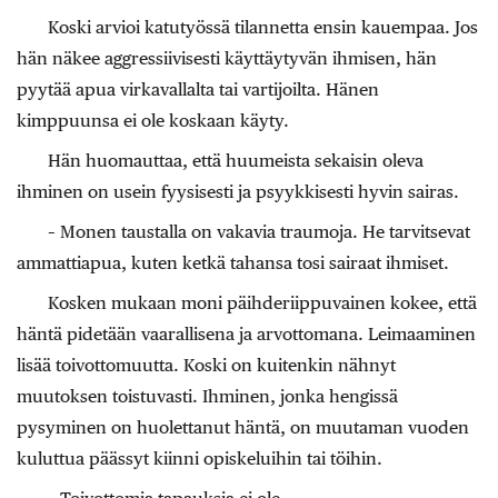
Koski arvioi katutyössä tilannetta ensin kauempaa. Jos
hän näkee aggressiivisesti käyttäytyvän ihmisen, hän
pyytää apua virkavallalta tai vartijoilta. Hänen
kimppuunsa ei ole koskaan käyty.
Hän huomauttaa, että huumeista sekaisin oleva
ihminen on usein fyysisesti ja psyykkisesti hyvin sairas.
– Monen taustalla on vakavia traumoja. He tarvitsevat
ammattiapua, kuten ketkä tahansa tosi sairaat ihmiset.
Kosken mukaan moni päihderiippuvainen kokee, että
häntä pidetään vaarallisena ja arvottomana. Leimaaminen
lisää toivottomuutta. Koski on kuitenkin nähnyt
muutoksen toistuvasti. Ihminen, jonka hengissä
pysyminen on huolettanut häntä, on muutaman vuoden
kuluttua päässyt kiinni opiskeluihin tai töihin.