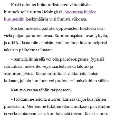
Koski odottaa hoitouudistusten vähentävän
huumekuolleisuutta Helsingissä.
Suomessa kuolee
huumeisiin
keskimäärin viisi ihmistä viikossa.
Kosken mielestä päihderiippuvaisten hoidossa olisi
vielä paljon parannettavaa. Kuntoutusjaksot ovat lyhyitä,
ja tuki katkeaa niin aikaisin, että ihminen luisuu helposti
takaisin päihdemaailmaan.
– Samalla ihmisellä voi olla päihdeongelma, fyysisiä
sairauksia, mielenterveyshaasteita sekä talous- ja
asumisongelmia. Kokonaisuutta ei välttämättä katso
kukaan, jolloin ihminen voi pudota eri palveluiden väliin.
Katutyö vastaa tähän tarpeeseen.
– Hoidamme asioita nuoren kanssa tai joskus hänen
puolestaan. Menemme tukihenkilönä mukaan palveluihin
ja verkostotapaamisiin, kun hän sitä toivoo, Koski sanoo.