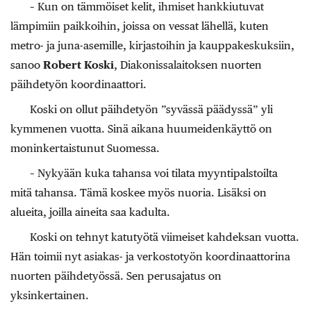
– Kun on tämmöiset kelit, ihmiset hankkiutuvat
lämpimiin paikkoihin, joissa on vessat lähellä, kuten
metro- ja juna-asemille, kirjastoihin ja kauppakeskuksiin,
sanoo
Robert Koski
, Diakonissalaitoksen nuorten
päihdetyön koordinaattori.
Koski on ollut päihdetyön ”syvässä päädyssä” yli
kymmenen vuotta. Sinä aikana huumeidenkäyttö on
moninkertaistunut Suomessa.
– Nykyään kuka tahansa voi tilata myyntipalstoilta
mitä tahansa. Tämä koskee myös nuoria. Lisäksi on
alueita, joilla aineita saa kadulta.
Koski on tehnyt katutyötä viimeiset kahdeksan vuotta.
Hän toimii nyt asiakas- ja verkostotyön koordinaattorina
nuorten päihdetyössä. Sen perusajatus on
yksinkertainen.