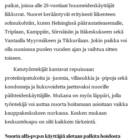
paikat, joissa alle 25-vuotiaat huumeidenkäyttäjät
liikkuvat. Nuoret kerääntyvät erityisesti liikenteen
solmukohtiin, kuten Helsingissä päärautatieasemalle,
Triplaan, Kamppiin, Sörnäisiin ja Itäkeskukseen sekä
Vantaalla Myyrmäkeen ja Tikkurilaan. Jokin paikka voi
olla suosiossa puolen vuoden ajan ja vaihtua sitten
toiseen.
Katutyöntekijät kantavat repuissaan
proteiinipatukoita ja -juomia, villasukkia ja -pipoja sekä
kondomeja ja liukuvoidetta jaettavaksi nuorille
päihteidenkäyttäjille. Mukana on myös läppäri, jolla
työntekijä voi auttaa nuorta hoitamaan asioitaan vaikka
kauppakeskuksen nurkassa. Kosken mukaan
keskusteluapu on silti kaikkein tärkeintä.
Nuoria alfa-pvp:n käyttäjiä aletaan palkita hoidosta