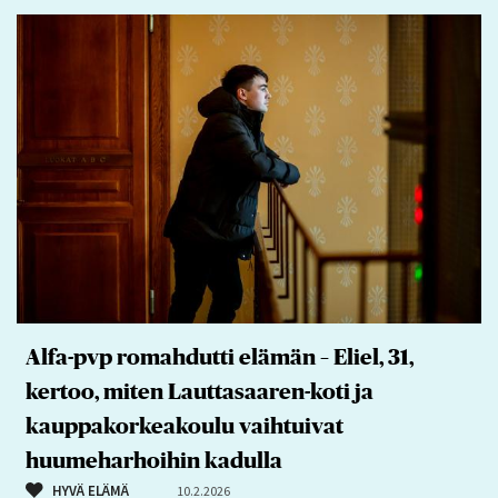
Alfa-pvp romahdutti elämän – Eliel, 31,
kertoo, miten Lauttasaaren-koti ja
kauppakorkeakoulu vaihtuivat
huumeharhoihin kadulla
HYVÄ ELÄMÄ
10.2.2026