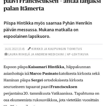
paavi Franciscuksen – antaa lahjaksi
palan Itämerta
Piispa Hintikka myös saarnaa Pyhän Henrikin
päivän messussa. Mukana matkalla on
espoolainen lapsikuoro.
16.01.2023 15:45
KIRKKO JA KAUPUNGIN TOIMITUS
LAURA RIIHELÄ JA ANDREW MEDICHINI / AP-LEHTIKUVA
Espoon piispa
Kaisamari Hintikka
, hiippakunnan
asianhoitaja isä
Marco Pasinato
katolisesta kirkosta sekä
Haminan piispa
Sergei
ortodoksisesta kirkosta
seurueineen tapaavat paavi
Franciscuksen
perjantaina 20. tammikuuta Vatikaanissa. Tapahtuma on
osa ekumeenista rukousviikkoa, jota vietetään vuosittain