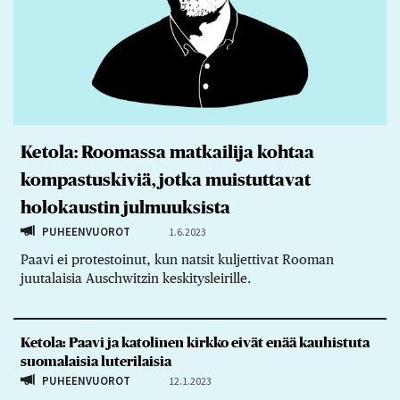
Ketola: Roomassa matkailija kohtaa
kompastuskiviä, jotka muistuttavat
holokaustin julmuuksista
PUHEENVUOROT
1.6.2023
Paavi ei protestoinut, kun natsit kuljettivat Rooman
juutalaisia Auschwitzin keskitysleirille.
Ketola: Paavi ja katolinen kirkko eivät enää kauhistuta
suomalaisia luterilaisia
PUHEENVUOROT
12.1.2023