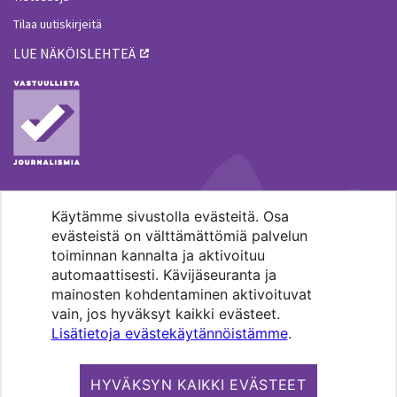
Tilaa uutiskirjeitä
LUE NÄKÖISLEHTEÄ
Käytämme sivustolla evästeitä. Osa
MENOHAKU
evästeistä on välttämättömiä palvelun
toiminnan kannalta ja aktivoituu
automaattisesti. Kävijäseuranta ja
mainosten kohdentaminen aktivoituvat
vain, jos hyväksyt kaikki evästeet.
Lisätietoja evästekäytännöistämme
.
Pääkaupunkiseudun evankelis-
luterilaisten seurakuntien media.
HYVÄKSYN KAIKKI EVÄSTEET