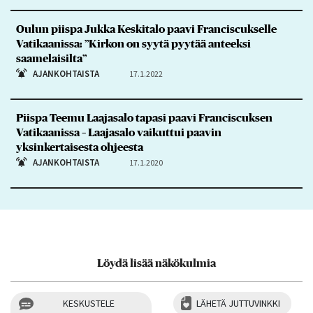
Oulun piispa Jukka Keskitalo paavi Franciscukselle
Vatikaanissa: ”Kirkon on syytä pyytää anteeksi
saamelaisilta”
AJANKOHTAISTA
17.1.2022
Piispa Teemu Laajasalo tapasi paavi Franciscuksen
Vatikaanissa – Laajasalo vaikuttui paavin
yksinkertaisesta ohjeesta
AJANKOHTAISTA
17.1.2020
Löydä lisää näkökulmia
KESKUSTELE
LÄHETÄ JUTTUVINKKI