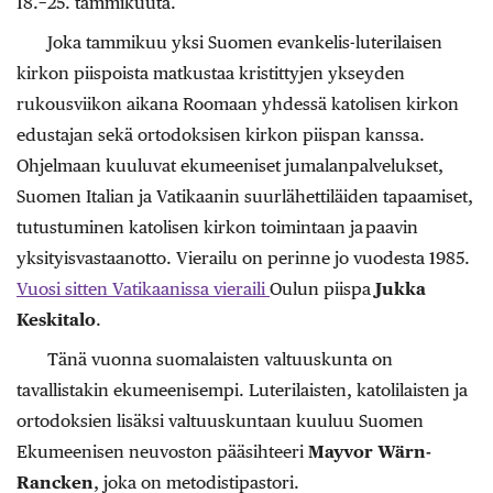
18.−25. tammikuuta.
Joka tammikuu yksi Suomen evankelis-luterilaisen
kirkon piispoista matkustaa kristittyjen ykseyden
rukousviikon aikana Roomaan yhdessä katolisen kirkon
edustajan sekä ortodoksisen kirkon piispan kanssa.
Ohjelmaan kuuluvat ekumeeniset jumalanpalvelukset,
Suomen Italian ja Vatikaanin suurlähettiläiden tapaamiset,
tutustuminen katolisen kirkon toimintaan ja paavin
yksityisvastaanotto. Vierailu on perinne jo vuodesta 1985.
Vuosi sitten Vatikaanissa vieraili
Oulun piispa
Jukka
Keskitalo
.
Tänä vuonna suomalaisten valtuuskunta on
tavallistakin ekumeenisempi. Luterilaisten, katolilaisten ja
ortodoksien lisäksi valtuuskuntaan kuuluu Suomen
Ekumeenisen neuvoston pääsihteeri
Mayvor Wärn-
Rancken
, joka on metodistipastori.