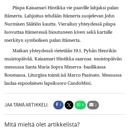
Piispa Kaisamari Hintikka vie paaville lahjaksi palan
Itämerta. Lahjoitus tehdään Itämerta suojelevan John
Nurmisen Säätiön kautta. Vierailun yhteydessä piispa
luovuttaa Itämeressä hioutuneen kiven sekä kartalle
merkityn symbolisen palan Itämerta.
Matkan yhteydessä vietetään 19.1. Pyhän Henrikin
muistopäivää. Kaisamari Hintikka saarnaa muistopäivän
messussa Santa Maria Sopra Minerva -basilikassa
Roomassa. Liturgina toimii isä Marco Pasinato. Messussa
laulaa espoolainen lapsikuoro CandoMini.
JAA TÄMÄ ARTIKKELI:
1
4
2
Mitä mieltä olet artikkelista?