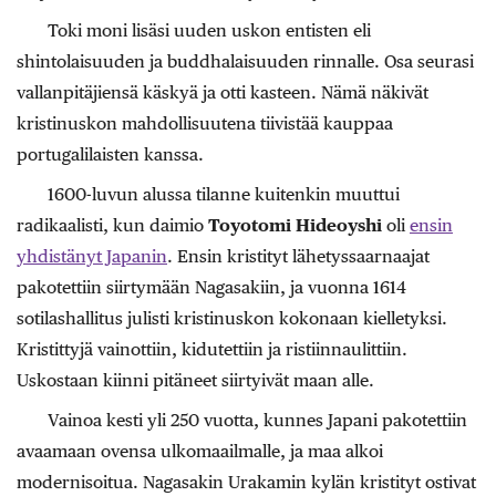
Toki moni lisäsi uuden uskon entisten eli
shintolaisuuden ja buddhalaisuuden rinnalle. Osa seurasi
vallanpitäjiensä käskyä ja otti kasteen. Nämä näkivät
kristinuskon mahdollisuutena tiivistää kauppaa
portugalilaisten kanssa.
1600-luvun alussa tilanne kuitenkin muuttui
radikaalisti, kun daimio
Toyotomi Hideoyshi
oli
ensin
yhdistänyt Japanin
. Ensin kristityt lähetyssaarnaajat
pakotettiin siirtymään Nagasakiin, ja vuonna 1614
sotilashallitus julisti kristinuskon kokonaan kielletyksi.
Kristittyjä vainottiin, kidutettiin ja ristiinnaulittiin.
Uskostaan kiinni pitäneet siirtyivät maan alle.
Vainoa kesti yli 250 vuotta, kunnes Japani pakotettiin
avaamaan ovensa ulkomaailmalle, ja maa alkoi
modernisoitua. Nagasakin Urakamin kylän kristityt ostivat