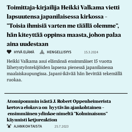
Toimittaja-kirjailija Heikki Valkama vietti
lapsuutensa japanilaisessa kirkossa –
”Toisia ihmisiä varten me täällä olemme”,
hän kiteyttää oppinsa maasta, johon palaa
aina uudestaan
HYVÄ ELÄMÄ
HENGELLISYYS
15.3.2024
Heikki Valkama asui elämänsä ensimmäiset 15 vuotta
lähetystyöntekijöiden lapsena pienessä japanilaisessa
maalaiskaupungissa. Japani-ikävää hän lievittää tekemällä
ruokaa.
Atomipommin isästä J. Robert Oppenheimerista
kertova elokuva on hyytävän ajankohtainen –
ensimmäinen ydinkoe nimeltä ”Kolminaisuus”
käynnisti ketjureaktion
AJANKOHTAISTA
25.7.2023