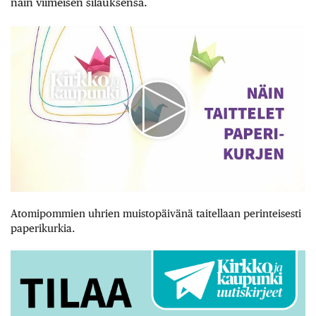
näin viimeisen silauksensa.
Atomipommien uhrien muistopäivänä taitellaan perinteisesti
paperikurkia.