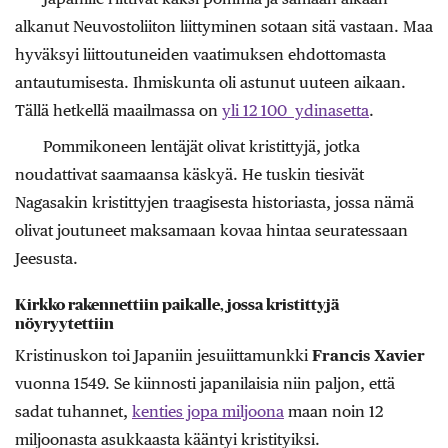
alkanut Neuvostoliiton liittyminen sotaan sitä vastaan. Maa
hyväksyi liittoutuneiden vaatimuksen ehdottomasta
antautumisesta. Ihmiskunta oli astunut uuteen aikaan.
Tällä hetkellä maailmassa on
yli 12 100 ydinasetta
.
Pommikoneen lentäjät olivat kristittyjä, jotka
noudattivat saamaansa käskyä. He tuskin tiesivät
Nagasakin kristittyjen traagisesta historiasta, jossa nämä
olivat joutuneet maksamaan kovaa hintaa seuratessaan
Jeesusta.
Kirkko rakennettiin paikalle, jossa kristittyjä
nöyryytettiin
Kristinuskon toi Japaniin jesuiittamunkki
Francis Xavier
vuonna 1549. Se kiinnosti japanilaisia niin paljon, että
sadat tuhannet,
kenties jopa miljoona
maan noin 12
miljoonasta asukkaasta kääntyi kristityiksi.