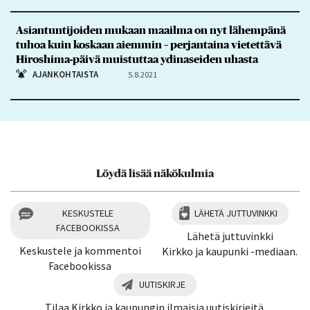
Asiantuntijoiden mukaan maailma on nyt lähempänä
tuhoa kuin koskaan aiemmin – perjantaina vietettävä
Hiroshima-päivä muistuttaa ydinaseiden uhasta
AJANKOHTAISTA
5.8.2021
Löydä lisää näkökulmia
KESKUSTELE
LÄHETÄ JUTTUVINKKI
FACEBOOKISSA
Lähetä juttuvinkki
Keskustele ja kommentoi
Kirkko ja kaupunki -mediaan.
Facebookissa
UUTISKIRJE
Tilaa Kirkko ja kaupungin ilmaisia uutiskirjeitä.