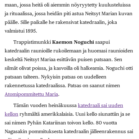
maan, jossa heitä oli aiemmin nöyryytetty kuulusteluissa
ja rituaalissa, jossa heidän piti astua Neitsyt Marian kuvan
päälle. Sille paikalle he rakensivat katedraalin, joka
valmistui 1895.
Trappistimunkki
Kaemon Noguchi
saapui
katedraalin raunioille rukoilemaan ja huomasi raunioiden
keskeltä Neitsyt Mariaa esittävän puisen patsaan. Sen
silmät olivat poissa, ja kasvoilla oli halkeamia. Noguchi otti
patsaan talteen. Nykyisin patsas on uudelleen
rakennetussa katedraalissa. Patsas on saanut nimen
Atomipommitettu Maria
.
Tämän vuoden heinäkuussa
katedraali sai uuden
kellon
ryhmältä amerikkalaisia. Uusi kello siunattiin ja se
sai nimen Pyhän Katariinan toivon kello. 80 vuotta
Nagasakin pommituksesta katedraalin jälleenrakennus sai