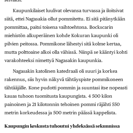
Kaupunkilaiset luulivat olevansa turvassa ja iloitsivat
siitä, ettei Nagasakia ollut pommitettu. Ei sitä pitänytkään
pommittaa, paitsi toisena vaihtoehtona. Bockscarin
miehistön alkuperäinen kohde Kokuran kaupunki oli
pilvien peitossa. Pommikone lähestyi sitä kolme kertaa,
mutta polttoaine alkoi olla vähissä. Niinpä se kääntyi kohti
varakohteeksi nimettyä Nagasakin kaupunkia.
Nagasakin katolinen katedraali oli suuri ja korkea
rakennus, siis hyvin näkyvä tähtäyspiste pommikoneen
tähtääjälle. Kone pudotti pommin ja suuntasi itse nopeasti
kauas tuhoon tuomitusta kaupungista. 4 500 kilon
painoinen ja 21 kilotonnin tehoinen pommi räjähti 550
metrin korkeudessa ja 500 metrin päässä kappelista.
Kaupungin keskusta tuhoutui yhdeksässä sekunnissa