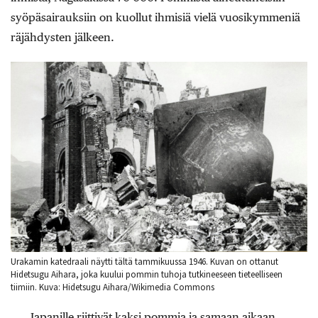
syöpäsairauksiin on kuollut ihmisiä vielä vuosikymmeniä
räjähdysten jälkeen.
Urakamin katedraali näytti tältä tammikuussa 1946. Kuvan on ottanut
Hidetsugu Aihara, joka kuului pommin tuhoja tutkineeseen tieteelliseen
tiimiin. Kuva: Hidetsugu Aihara/Wikimedia Commons
Japanille riittivät kaksi pommia ja samaan aikaan