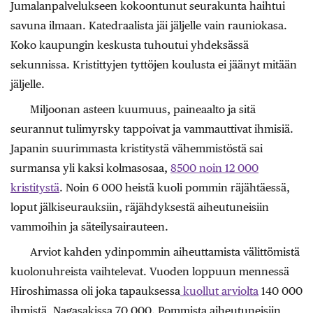
Jumalanpalvelukseen kokoontunut seurakunta haihtui
savuna ilmaan. Katedraalista jäi jäljelle vain rauniokasa.
Koko kaupungin keskusta tuhoutui yhdeksässä
sekunnissa. Kristittyjen tyttöjen koulusta ei jäänyt mitään
jäljelle.
Miljoonan asteen kuumuus, paineaalto ja sitä
seurannut tulimyrsky tappoivat ja vammauttivat ihmisiä.
Japanin suurimmasta kristitystä vähemmistöstä sai
surmansa yli kaksi kolmasosaa,
8500 noin 12 000
kristitystä
. Noin 6 000 heistä kuoli pommin räjähtäessä,
loput jälkiseurauksiin, räjähdyksestä aiheutuneisiin
vammoihin ja säteilysairauteen.
Arviot kahden ydinpommin aiheuttamista välittömistä
kuolonuhreista vaihtelevat. Vuoden loppuun mennessä
Hiroshimassa oli joka tapauksessa
kuollut arviolta
140 000
ihmistä, Nagasakissa 70 000. Pommista aiheutuneisiin