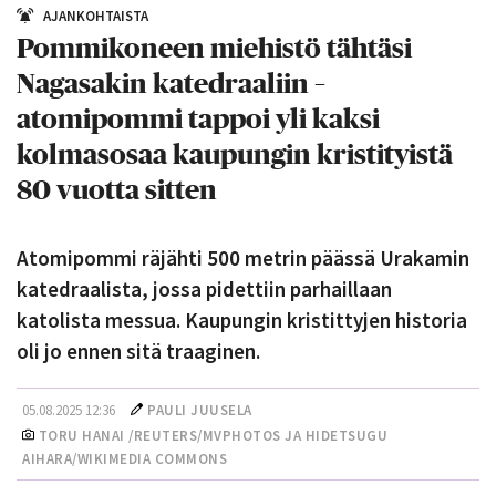
AJANKOHTAISTA
Pommikoneen miehistö tähtäsi
Nagasakin katedraaliin –
atomipommi tappoi yli kaksi
kolmasosaa kaupungin kristityistä
80 vuotta sitten
Atomipommi räjähti 500 metrin päässä Urakamin
katedraalista, jossa pidettiin parhaillaan
katolista messua. Kaupungin kristittyjen historia
oli jo ennen sitä traaginen.
05.08.2025 12:36
PAULI JUUSELA
TORU HANAI /REUTERS/MVPHOTOS JA HIDETSUGU
AIHARA/WIKIMEDIA COMMONS