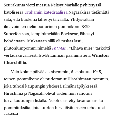
Seurakunta vietti messua Neitsyt Marialle pyhitetyssä
katolisessa
Urakamin katedraalissa
Nagasakissa tietämättä
siitä, että kuolema lähestyi taivaalta. Yhdysvaltain
ilmavoimien nelimoottorinen pommikone B-29
Superfortress, lempinimeltään Bockscar, lähestyi
kohdettaan. Mukanaan sillä oli raskas lasti,
plutoniumpommi nimeltä
Fat Man
. ”Lihava mies” tarkoitti
vertauskuvallisesti Iso-Britannian pääministeriä
Winston
Churchillia
.
Vain kolme päivää aikaisemmin, 6. elokuuta 1945,
toinen pommikone oli pudottanut Hiroshimaan pommin,
joka tuhosi kaupungin yhdessä silmänräpäyksessä.
Hiroshima ja Nagasaki olivat viiden niin sanotun
turvakaupungin listalla. Ne oli säästetty tavanomaisilta
pommituksilta, jotta uuden hirvittävän aseen teho tulisi
selväksi.