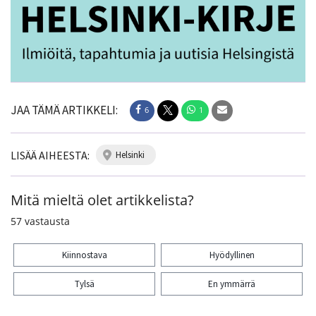
JAA TÄMÄ ARTIKKELI:
6
1
LISÄÄ AIHEESTA:
helsinki
Mitä mieltä olet artikkelista?
57
vastausta
Kiinnostava
Hyödyllinen
Tylsä
En ymmärrä