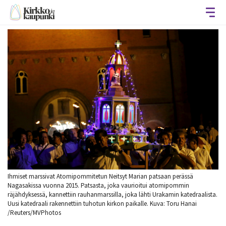
Avaa
Ihmiset marssivat Atomipommitetun Neitsyt Marian patsaan perässä
Nagasakissa vuonna 2015. Patsasta, joka vaurioitui atomipommin
räjähdyksessä, kannettiin rauhanmarssilla, joka lähti Urakamin katedraalista.
Uusi katedraali rakennettiin tuhotun kirkon paikalle. Kuva: Toru Hanai
/Reuters/MVPhotos