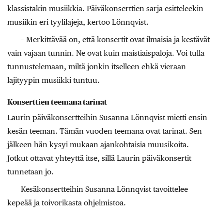
klassistakin musiikkia. Päiväkonserttien sarja esitteleekin
musiikin eri tyylilajeja, kertoo Lönnqvist.
– Merkittävää on, että konsertit ovat ilmaisia ja kestävät
vain vajaan tunnin. Ne ovat kuin maistiaispaloja. Voi tulla
tunnustelemaan, miltä jonkin itselleen ehkä vieraan
lajityypin musiikki tuntuu.
Konserttien teemana tarinat
Laurin päiväkonsertteihin Susanna Lönnqvist mietti ensin
kesän teeman. Tämän vuoden teemana ovat tarinat. Sen
jälkeen hän kysyi mukaan ajankohtaisia muusikoita.
Jotkut ottavat yhteyttä itse, sillä Laurin päiväkonsertit
tunnetaan jo.
Kesäkonsertteihin Susanna Lönnqvist tavoittelee
kepeää ja toivorikasta ohjelmistoa.