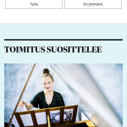
Tylsä
En ymmärrä
Kiitos palautteesta! Jaa artikkeli:
TOIMITUS SUOSITTELEE