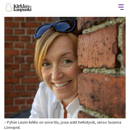
Avaa
– Pyhän Laurin kirkko on soiva tila, jossa aistit herkistyvät, sanoo Susanna
Lönnqvist.