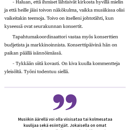
– Haluan, että ihmiset lähtisivät kirkosta hyvillä mielin
ja että heille jäisi toivon näkökulma, vaikka musiikissa olisi
vaikeitakin teemoja. Toivo on itselleni johtotähti, kun
kyseessä ovat seurakunnan konsertit.
Tapahtumakoordinaattori vastaa myös konserttien
budjetista ja markkinoinnista. Konserttipäivinä hän on
paikan päällä isännöimässä.
– Tykkään siitä kovasti. On kiva kuulla kommentteja
yleisöltä. Työni todentuu siellä.
Musiikin äärellä voi olla viisisataa tai kolmesataa
kuulijaa sekä esiintyjät. Jokaisella on omat