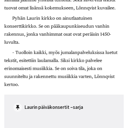
tuovat omat lisänsä kokemukseen, Lönnqvist kuvailee.
Pyhän Laurin kirkko on ainutlaatuinen
konserttikirkko. Se on pääkaupunkiseudun vanhin
rakennus, jonka vanhimmat osat ovat peräisin 1450-
luvulta.
– Tuolloin kaikki, myös jumalanpalveluksissa luetut
tekstit, esitettiin laulamalla. Siksi kirkko palvelee
erinomaisesti musiikkia. Se on soiva tila, joka on
suunniteltu ja rakennettu musiikkia varten, Lönnqvist
kertoo.
Laurin päiväkonsertit –sarja