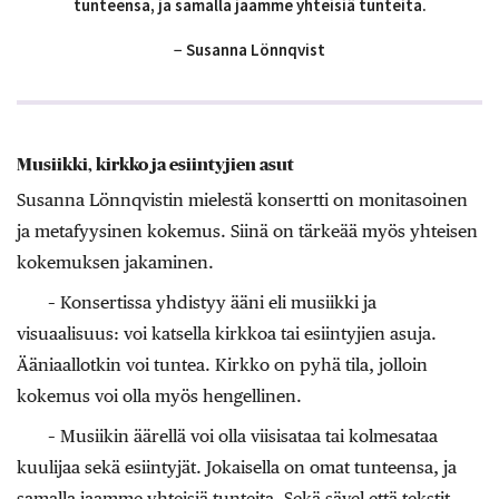
tunteensa, ja samalla jaamme yhteisiä tunteita.
− Susanna Lönnqvist
Musiikki, kirkko ja esiintyjien asut
Susanna Lönnqvistin mielestä konsertti on monitasoinen
ja metafyysinen kokemus. Siinä on tärkeää myös yhteisen
kokemuksen jakaminen.
– Konsertissa yhdistyy ääni eli musiikki ja
visuaalisuus: voi katsella kirkkoa tai esiintyjien asuja.
Ääniaallotkin voi tuntea. Kirkko on pyhä tila, jolloin
kokemus voi olla myös hengellinen.
– Musiikin äärellä voi olla viisisataa tai kolmesataa
kuulijaa sekä esiintyjät. Jokaisella on omat tunteensa, ja
samalla jaamme yhteisiä tunteita. Sekä sävel että tekstit