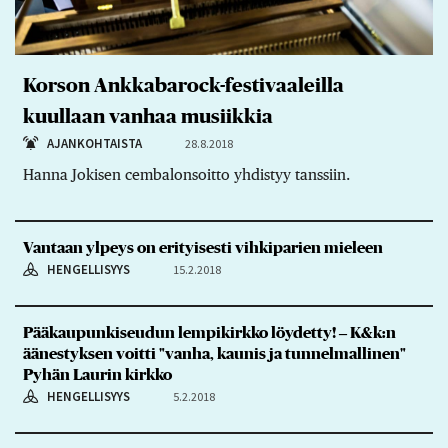
Korson Ankkabarock-festivaaleilla
kuullaan vanhaa musiikkia
AJANKOHTAISTA
28.8.2018
Hanna Jokisen cembalonsoitto yhdistyy tanssiin.
Vantaan ylpeys on erityisesti vihkiparien mieleen
HENGELLISYYS
15.2.2018
Pääkaupunkiseudun lempikirkko löydetty! ‒ K&k:n
äänestyksen voitti "vanha, kaunis ja tunnelmallinen"
Pyhän Laurin kirkko
HENGELLISYYS
5.2.2018