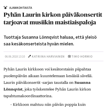
AJANKOHTAISTA
Pyhän Laurin kirkon päiväkonsertit
tarjoavat musiikin maistiaispaloja
Tuottaja Susanna Lönnqvist haluaa, että yleisö
saa kesäkonserteista hyvän mielen.
06.06.2018 13:10
KATRIINA HARVIAINEN
TIMO HORMIO
P
yhän Laurin kirkkoon voi kesätorstaisin piipahtaa
puolenpäivän aikaan kuuntelemaan kesäisiä säveliä.
Laurin päiväkonsertit -sarjan taustalla on
Susanna
Lönnqvist
, joka työskentelee Pyhän Laurin kirkon
tapahtumakoordinaattorina.
– Kirkkoon mahtuu niin päivän poppia kuin