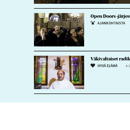
Open Doors -järjest
AJANKOHTAISTA
Väkivaltaiset radik
HYVÄ ELÄMÄ
4.