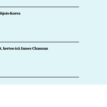
ohjois-Korea
lut, kertoo isä James Channan