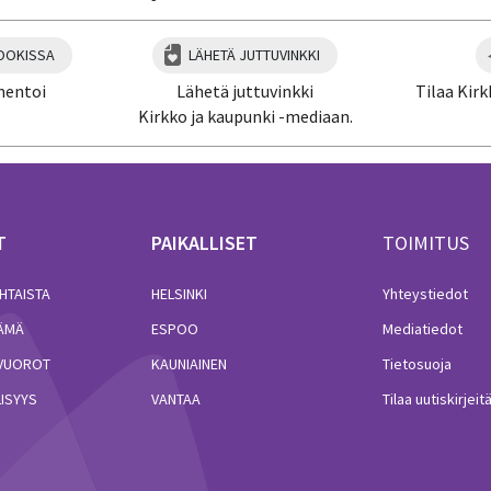
OOKISSA
LÄHETÄ JUTTUVINKKI
mentoi
Lähetä juttuvinkki
Tilaa Kirk
Kirkko ja kaupunki -mediaan.
T
PAIKALLISET
TOIMITUS
HTAISTA
HELSINKI
Yhteystiedot
LÄMÄ
ESPOO
Mediatiedot
VUOROT
KAUNIAINEN
Tietosuoja
ISYYS
VANTAA
Tilaa uutiskirjeit