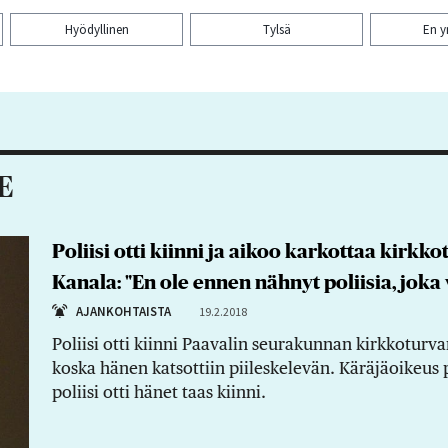
Hyödyllinen
Tylsä
En 
aa artikkeli:
E
Poliisi otti kiinni ja aikoo karkottaa kirkk
Kanala: "En ole ennen nähnyt poliisia, joka
AJANKOHTAISTA
19.2.2018
Poliisi otti kiinni Paavalin seurakunnan kirkkoturva
koska hänen katsottiin piileskelevän. Käräjäoikeu
poliisi otti hänet taas kiinni.