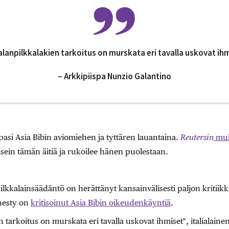
lanpilkkalakien tarkoitus on murskata eri tavalla uskovat ihm
– Arkkipiispa Nunzio Galantino
pasi Asia Bibin aviomiehen ja tyttären lauantaina.
Reutersin
mu
e usein tämän äitiä ja rukoilee hänen puolestaan.
lkkalainsäädäntö on herättänyt kansainvälisesti paljon kritiikk
nesty on
kritisoinut Asia Bibin oikeudenkäyntiä
.
 tarkoitus on murskata eri tavalla uskovat ihmiset", italialaine