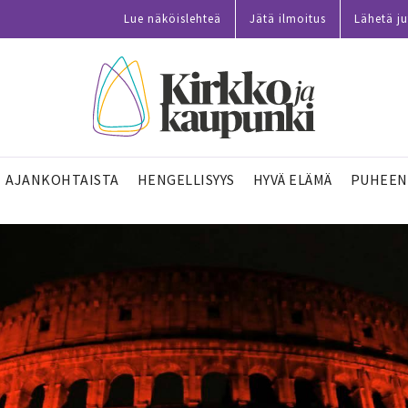
Lue näköislehteä
Jätä ilmoitus
Lähetä ju
AJANKOHTAISTA
HENGELLISYYS
HYVÄ ELÄMÄ
PUHEEN