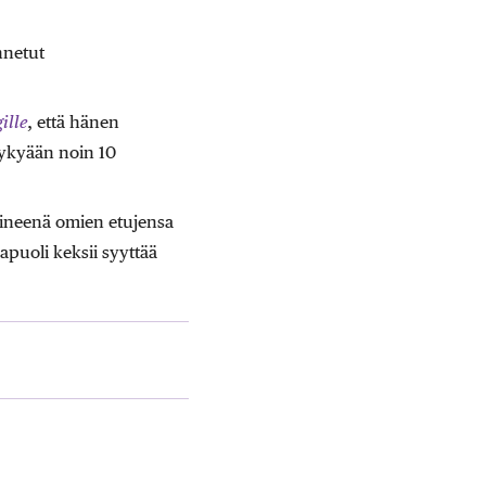
nnetut
ille
, että hänen
nykyään noin 10
lineenä omien etujensa
apuoli keksii syyttää