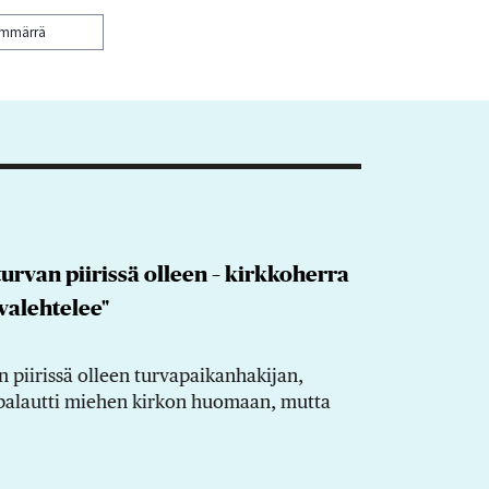
ymmärrä
oturvan piirissä olleen – kirkkoherra
 valehtelee"
n piirissä olleen turvapaikanhakijan,
s palautti miehen kirkon huomaan, mutta