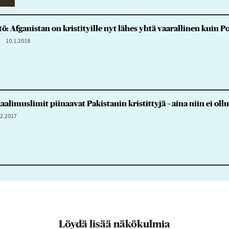
ö: Afganistan on kristityille nyt lähes yhtä vaarallinen kuin P
10.1.2018
aalimuslimit piinaavat Pakistanin kristittyjä – aina niin ei ol
12.2017
Löydä lisää näkökulmia