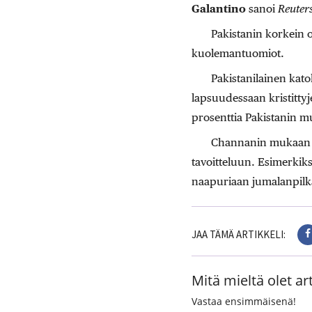
Galantino
sanoi
Reuter
Pakistanin korkein 
kuolemantuomiot.
Pakistanilainen kato
lapsuudessaan kristitty
prosenttia Pakistanin mu
Channanin mukaan jo
tavoitteluun. Esimerkiks
naapuriaan jumalanpilk
JAA TÄMÄ ARTIKKELI:
Mitä mieltä olet art
Vastaa ensimmäisenä!