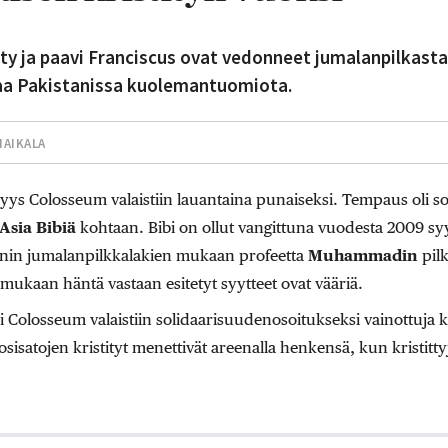
 ja paavi Franciscus ovat vedonneet jumalanpilkasta 
taa Pakistanissa kuolemantuomiota.
HAIKALA
vyys Colosseum valaistiin lauantaina punaiseksi. Tempaus oli s
Asia Bibiä
kohtaan. Bibi on ollut vangittuna vuodesta 2009 sy
anin jumalanpilkkalakien mukaan profeetta
Muhammadin
pilk
ukaan häntä vastaan esitetyt syytteet ovat vääriä.
i Colosseum valaistiin solidaarisuudenosoitukseksi vainottuja kr
isatojen kristityt menettivät areenalla henkensä, kun kristitt