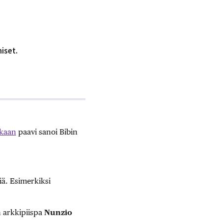
iset.
kaan
paavi sanoi Bibin
iä. Esimerkiksi
n arkkipiispa
Nunzio