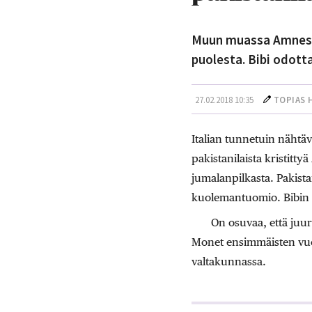
Muun muassa Amnesty
puolesta. Bibi odot
27.02.2018 10:35
TOPIAS 
Italian tunnetuin nähtä
pakistanilaista kristittyä
jumalanpilkasta. Pakist
kuolemantuomio. Bibin m
On osuvaa, että juur
Monet ensimmäisten vuos
valtakunnassa.