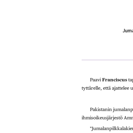
Juma
Paavi
Franciscus
ta
tyttärelle, että ajattele
Pakistanin jumalanpi
ihmisoikeusjärjestö Am
"Jumalanpilkkalakien