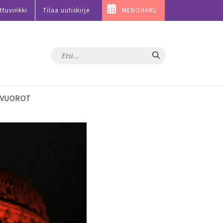
ttuvinkki
Tilaa uutiskirje
MENOHAKU
Hae
VUOROT