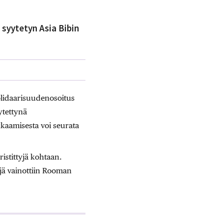
syytetyn Asia Bibin
olidaarisuudenosoitus
ytettynä
kaamisesta voi seurata
istittyjä kohtaan.
yjä vainottiin Rooman