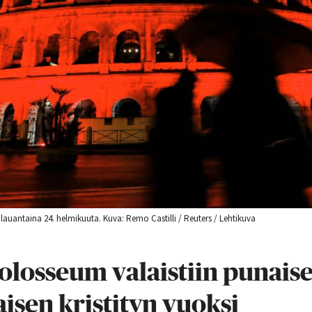
lauantaina 24. helmikuuta. Kuva: Remo Castilli / Reuters / Lehtikuva
losseum valaistiin punaise
aisen kristityn vuoksi