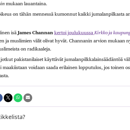
sin
mukaan lauantaina.
oikeus on tähän mennessä kumonnut kaikki jumalanpilkasta a
linen isä
James Channan
kertoi joulukuussa
Kirkko ja kaupung
jen ja muslimien välit olivat hyvät. Channanin arvion mukaan 
slimeista on radikaaleja.
tkut pakistanilaiset käyttävät jumalanpilkkalainsäädäntöä vä
i maakiistaan voidaan saada erilainen lopputulos, jos toinen os
asta.
ikkelista?