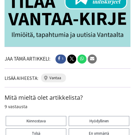
JAA TÄMÄ ARTIKKELI:
1
LISÄÄ AIHEESTA:
vantaa
Mitä mieltä olet artikkelista?
9
vastausta
Kiinnostava
Hyödyllinen
Tylsä
En ymmärrä