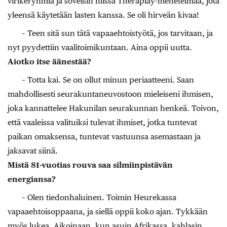
virikeryhmiä ja sovelsin niissä Theraplay-menetelmää, jota
yleensä käytetään lasten kanssa. Se oli hirveän kivaa!
– Teen sitä sun tätä vapaaehtoistyötä, jos tarvitaan, ja
nyt pyydettiin vaalitoimikuntaan. Aina oppii uutta.
Aiotko itse äänestää?
– Totta kai. Se on ollut minun periaatteeni. Saan
mahdollisesti seurakuntaneuvostoon mieleiseni ihmisen,
joka kannattelee Hakunilan seurakunnan henkeä. Toivon,
että vaaleissa valituiksi tulevat ihmiset, jotka tuntevat
paikan omaksensa, tuntevat vastuunsa asemastaan ja
jaksavat siinä.
Mistä 81-vuotias rouva saa silmiinpistävän
energiansa?
– Olen tiedonhaluinen. Toimin Heurekassa
vapaaehtoisoppaana, ja siellä oppii koko ajan. Tykkään
myös lukea. Aikoinaan, kun asuin Afrikassa, kahlasin