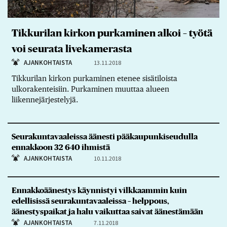
Tikkurilan kirkon purkaminen alkoi – työtä
voi seurata livekamerasta
AJANKOHTAISTA
13.11.2018
Tikkurilan kirkon purkaminen etenee sisätiloista
ulkorakenteisiin. Purkaminen muuttaa alueen
liikennejärjestelyjä.
Seurakuntavaaleissa äänesti pääkaupunkiseudulla
ennakkoon 32 640 ihmistä
AJANKOHTAISTA
10.11.2018
Ennakkoäänestys käynnistyi vilkkaammin kuin
edellisissä seurakuntavaaleissa – helppous,
äänestyspaikat ja halu vaikuttaa saivat äänestämään
AJANKOHTAISTA
7.11.2018