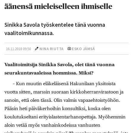
äänensä mieleiselleen ihmiselle
Sinikka Savola työskentelee tänä vuonna
vaalitoimikunnassa.
16.11.2018 09:50
NINA RIUTTA
ESKO JÄMSÄ
Vaalitoimitsija Sinikka Savola, olet tänä vuonna
seurakuntavaaleissa hommissa. Miksi?
– Kun muutin eläkeläisenä Hakunilaan yksitoista
vuotta sitten, marssin suoraan kirkkoherranvirastoon ja
sanoin, että olen tässä. Olin valmis vapaaehtoistyöhön.
Pääsin heti päiväkerhoihin konsultiksi, koska olen
koulutukseltani erityislastentarhanopettaja. Myöhemmin
aloin vetää myös vanhainkodeissa vanhusten