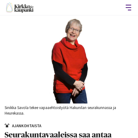
Avaa
Sinikka Savola tekee vapaaehtoistyötä Hakunilan seurakunnassa ja
Heurekassa.
AJANKOHTAISTA
Seurakuntavaaleissa saa antaa