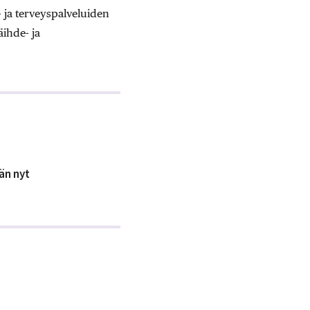
- ja terveyspalveluiden
äihde- ja
än nyt