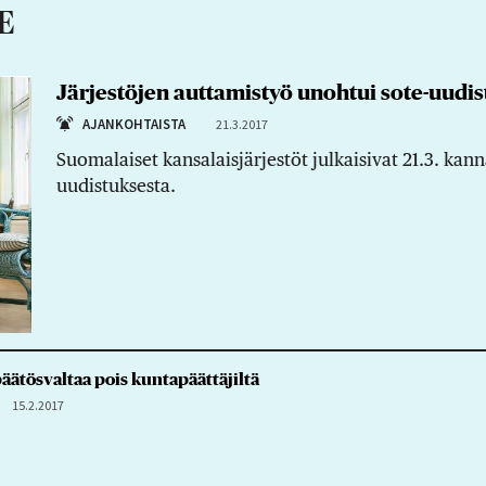
E
Järjestöjen auttamistyö unohtui sote-uudi
AJANKOHTAISTA
21.3.2017
Suomalaiset kansalaisjärjestöt julkaisivat 21.3. kan
uudistuksesta.
päätösvaltaa pois kuntapäättäjiltä
15.2.2017