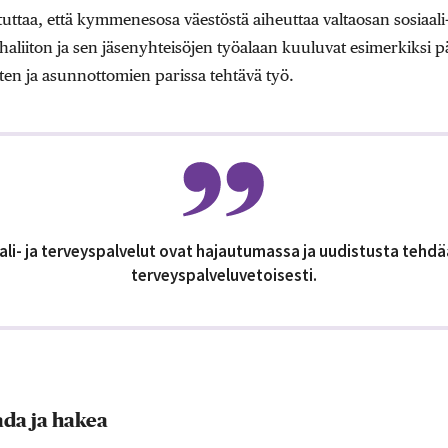
tuttaa, että kymmenesosa väestöstä aiheuttaa valtaosan sosiaali
aliiton ja sen jäsenyhteisöjen työalaan kuuluvat esimerkiksi p
en ja asunnottomien parissa tehtävä työ.
ali- ja terveyspalvelut ovat hajautumassa ja uudistusta tehdä
terveyspalveluvetoisesti.
ada ja hakea