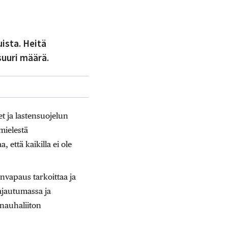
uista. Heitä
suuri määrä.
t ja lastensuojelun
mielestä
että kaikilla ei ole
nvapaus tarkoittaa ja
hajautumassa ja
inauhaliiton