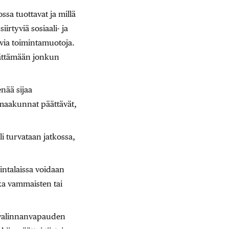
ssa tuottavat ja millä
irtyviä sosiaali- ja
evia toimintamuotoja.
 jättämään jonkun
nää sijaa
s maakunnat päättävät,
li turvataan jatkossa,
intalaissa voidaan
kka vammaisten tai
ja valinnanvapauden