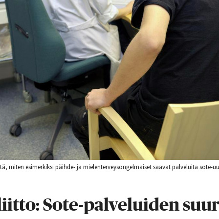
itä, miten esimerkiksi päihde- ja mielenterveysongelmaiset saavat palveluita sote-u
iitto: Sote-palveluiden suur