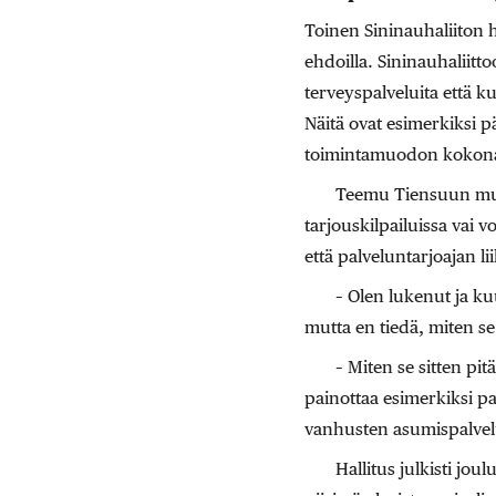
Toinen Sininauhaliiton hu
ehdoilla. Sininauhaliitto
terveyspalveluita että k
Näitä ovat esimerkiksi p
toimintamuodon kokona
Teemu Tiensuun mukaa
tarjouskilpailuissa vai 
että palveluntarjoajan li
– Olen lukenut ja kuu
mutta en tiedä, miten s
– Miten se sitten pi
painottaa esimerkiksi pai
vanhusten asumispalvelu
Hallitus julkisti jo