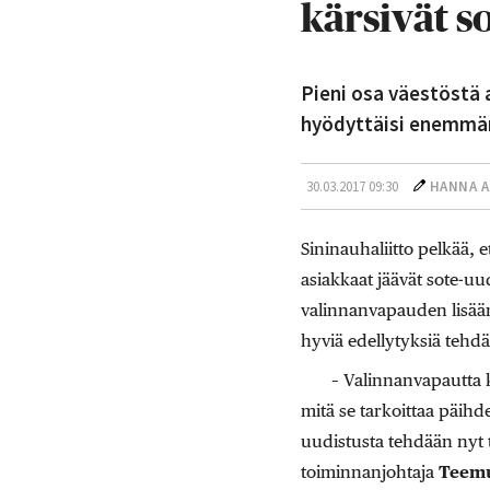
kärsivät s
Pieni osa väestöstä a
hyödyttäisi enemmän 
30.03.2017 09:30
HANNA A
Sininauhaliitto pelkää, 
asiakkaat jäävät sote-uu
valinnanvapauden lisäämi
hyviä edellytyksiä tehdä 
– Valinnanvapautta k
mitä se tarkoittaa päihde
uudistusta tehdään nyt 
toiminnanjohtaja
Teemu