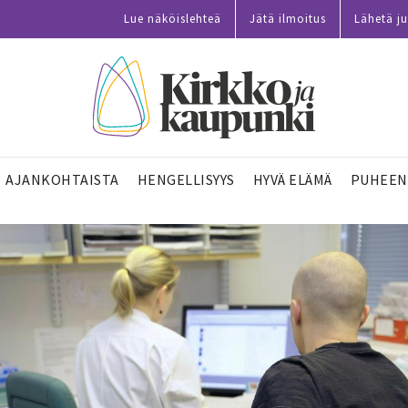
Lue näköislehteä
Jätä ilmoitus
Lähetä ju
AJANKOHTAISTA
HENGELLISYYS
HYVÄ ELÄMÄ
PUHEEN