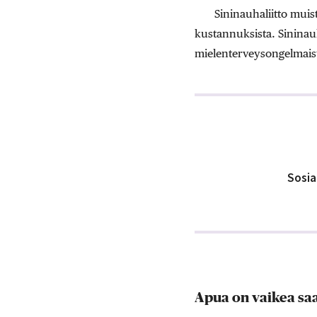
Sininauhaliitto muis
kustannuksista. Sininauh
mielenterveysongelmaist
Sosia
Apua on vaikea sa