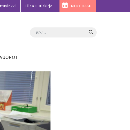
ttuvinkki
Tilaa uutiskirje
MENOHAKU
Hae
VUOROT