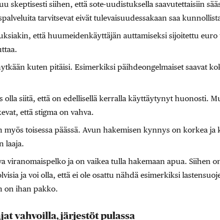
skeptisesti siihen, että sote-uudistuksella saavutettaisiin sääs
yspalveluita tarvitsevat eivät tulevaisuudessakaan saa kunnollist
uksiakin, että huumeidenkäyttäjän auttamiseksi sijoitettu euro 
ttaa.
 nytkään kuten pitäisi. Esimerkiksi päihdeongelmaiset saavat ko
olla siitä, että on edellisellä kerralla käyttäytynyt huonosti. Mu
vat, että stigma on vahva.
n myös toisessa päässä. Avun hakemisen kynnys on korkea ja ku
 laaja.
ova viranomaispelko ja on vaikea tulla hakemaan apua. Siihen on 
visia ja voi olla, että ei ole osattu nähdä esimerkiksi lastens
un on ihan pakko.
jat vahvoilla, järjestöt pulassa