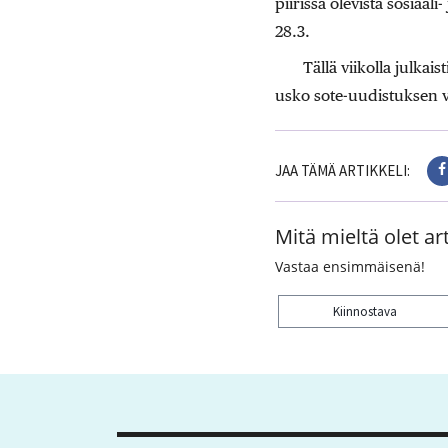
piirissä olevista sosiaal
28.3.
Tällä viikolla julkais
usko sote-uudistuksen v
JAA TÄMÄ ARTIKKELI:
Mitä mieltä olet art
Vastaa ensimmäisenä!
Kiinnostava
Kiitos palautteesta! J