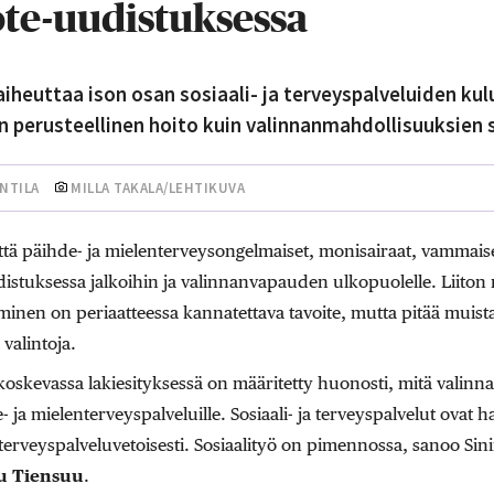
ote-uudistuksessa
iheuttaa ison osan sosiaali- ja terveyspalveluiden kul
perusteellinen hoito kuin valinnanmahdollisuuksien 
NTILA
MILLA TAKALA/LEHTIKUVA
että päihde- ja mielenterveysongelmaiset, monisairaat, vammaise
distuksessa jalkoihin ja valinnanvapauden ulkopuolelle. Liiton 
nen on periaatteessa kannatettava tavoite, mutta pitää muistaa, 
valintoja.
oskevassa lakiesityksessä on määritetty huonosti, mitä valinna
- ja mielenterveyspalveluille. Sosiaali- ja terveyspalvelut ovat 
terveyspalveluvetoisesti. Sosiaalityö on pimennossa, sanoo Sin
 Tiensuu
.