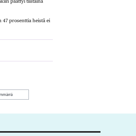
iin päättyi tiistaina
47 prosenttia heistä ei
ymmärrä