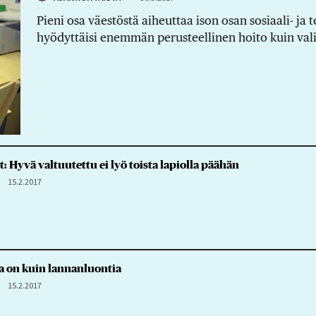
Pieni osa väestöstä aiheuttaa ison osan sosiaali- ja 
hyödyttäisi enemmän perusteellinen hoito kuin va
: Hyvä valtuutettu ei lyö toista lapiolla päähän
15.2.2017
a on kuin lannanluontia
15.2.2017