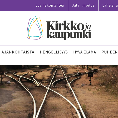
Lue näköislehteä
Jätä ilmoitus
Lähetä ju
AJANKOHTAISTA
HENGELLISYYS
HYVÄ ELÄMÄ
PUHEEN