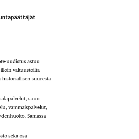
untapäättäjät
ote-uudistus astuu
illoin valtuustoilta
historiallisen suuresta
aalapalvelut, suun
jelu, vammaispalvelut,
veydenhuolto. Samassa
stö sekä osa