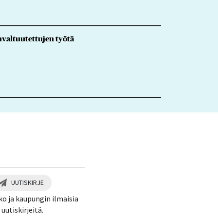
nvaltuutettujen työtä
UUTISKIRJE
ko ja kaupungin ilmaisia
uutiskirjeitä.