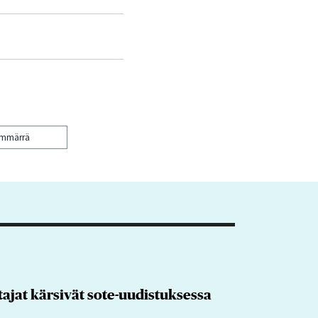
ymmärrä
tajat kärsivät sote-uudistuksessa