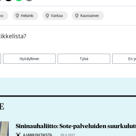
oo
helsinki
vantaa
kauniainen
ikkelista?
Hyödyllinen
Tylsä
En 
aa artikkeli:
E
Sininauhaliitto: Sote-palveluiden suurkulut
AJANKOHTAISTA
30.3.2017