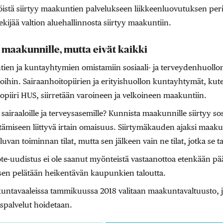
öistä siirtyy maakuntien palvelukseen liikkeenluovutuksen peri
ekijää valtion aluehallinnosta siirtyy maakuntiin.
t maakunnille, mutta eivät kaikki
ien ja kuntayhtymien omistamiin sosiaali- ja terveydenhuollon 
loihin. Sairaanhoitopiirien ja erityishuollon kuntayhtymät, kute
iiri HUS, siirretään varoineen ja velkoineen maakuntiin.
sairaaloille ja terveysasemille? Kunnista maakunnille siirtyy sosi
tämiseen liittyvä irtain omaisuus. Siirtymäkauden ajaksi maak
uvan toiminnan tilat, mutta sen jälkeen vain ne tilat, jotka se ta
ote-uudistus ei ole saanut myönteistä vastaanottoa etenkään
sen pelätään heikentävän kaupunkien taloutta.
ntavaaleissa tammikuussa 2018 valitaan maakuntavaltuusto, j
yspalvelut hoidetaan.