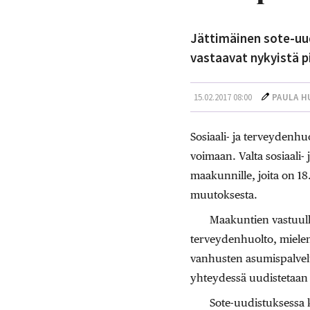
Jättimäinen sote-uu
vastaavat nykyistä 
15.02.2017 08:00
PAULA H
Sosiaali- ja terveydenhu
voimaan. Valta sosiaali- 
maakunnille, joita on 1
muutoksesta.
Maakuntien vastuulle
terveydenhuolto, mielent
vanhusten asumispalvelu
yhteydessä uudistetaan 
Sote-uudistuksessa 