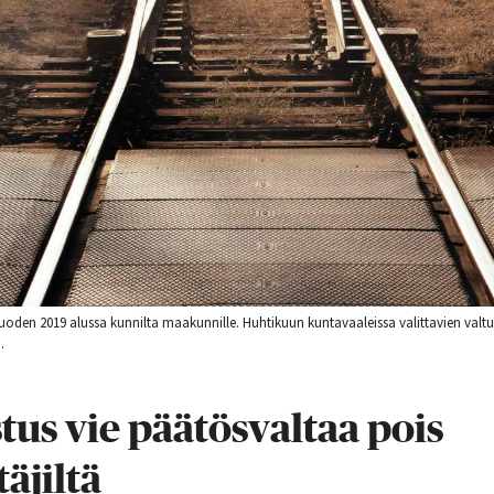
y vuoden 2019 alussa kunnilta maakunnille. Huhtikuun kuntavaaleissa valittavien va
.
tus vie päätösvaltaa pois
äjiltä