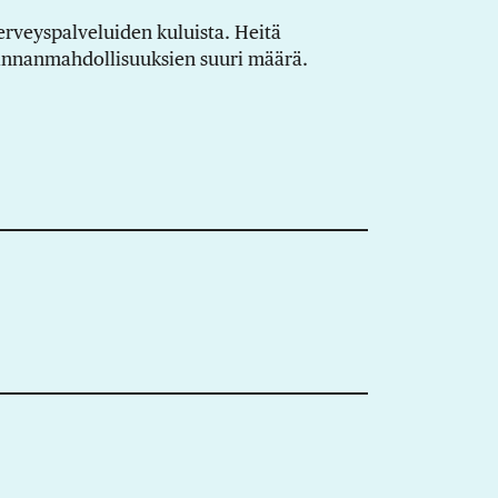
terveyspalveluiden kuluista. Heitä
linnanmahdollisuuksien suuri määrä.