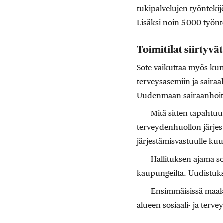
tukipalvelujen työntekij
Lisäksi noin 5 000 työnt
Toimitilat siirtyvä
Sote vaikuttaa myös kunt
terveysasemiin ja sairaa
Uudenmaan sairaanhoitop
Mitä sitten tapahtuu 
terveydenhuollon järjes
järjestämisvastuulle kuul
Hallituksen ajama s
kaupungeilta. Uudistuk
Ensimmäisissä maaku
alueen sosiaali- ja terve