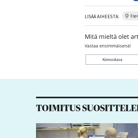
LISÄÄ AIHEESTA:
esp
Mitä mieltä olet art
Vastaa ensimmäisenä!
Kiinnostava
Kiitos palautteesta! J
TOIMITUS SUOSITTELE