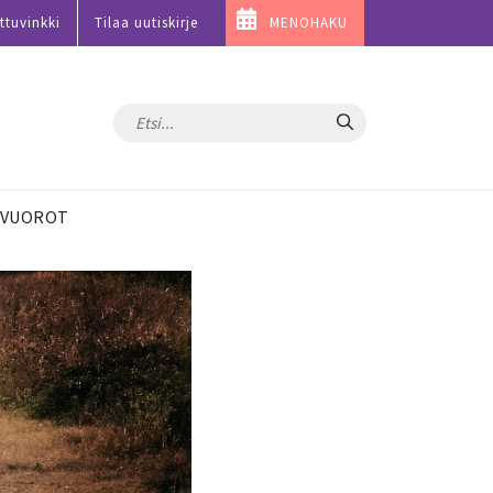
ttuvinkki
Tilaa uutiskirje
MENOHAKU
Hae
VUOROT