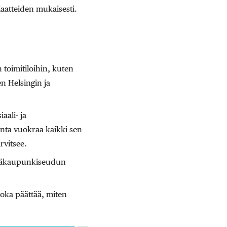
aatteiden mukaisesti.
toimitiloihin, kuten
n Helsingin ja
aali- ja
unta vuokraa kaikki sen
rvitsee.
 pääkaupunkiseudun
oka päättää, miten