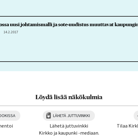
ossa uusi johtamismalli ja sote-uudistus muuttavat kaupungi
14.2.2017
Löydä lisää näkökulmia
OOKISSA
LÄHETÄ JUTTUVINKKI
mentoi
Lähetä juttuvinkki
Tilaa Kirk
Kirkko ja kaupunki -mediaan.