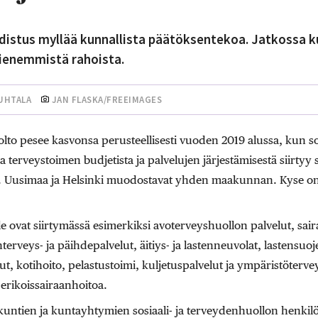
distus myllää kunnallista päätöksentekoa. Jatkossa k
pienemmistä rahoista.
UHTALA
JAN FLASKA/FREEIMAGES
olto pesee kasvonsa perusteellisesti vuoden 2019 alussa, kun s
ja terveystoimen budjetista ja palvelujen järjestämisestä siirtyy s
8. Uusimaa ja Helsinki muodostavat yhden maakunnan. Kyse on 
 ovat siirtymässä esimerkiksi avoterveyshuollon palvelut, sair
erveys- ja päihdepalvelut, äitiys- ja lastenneuvolat, lastensuo
t, kotihoito, pelastustoimi, kuljetuspalvelut ja ympäristöter
erikoissairaanhoitoa.
kuntien ja kuntayhtymien sosiaali- ja terveydenhuollon henkilö