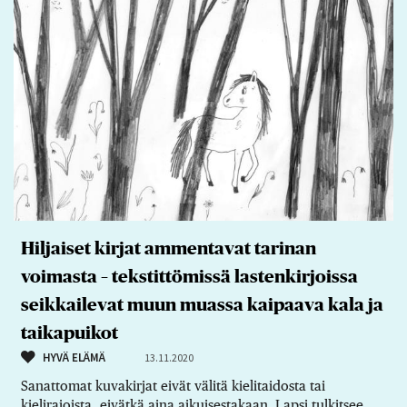
Hiljaiset kirjat ammentavat tarinan
voimasta – tekstittömissä lastenkirjoissa
seikkailevat muun muassa kaipaava kala ja
taikapuikot
HYVÄ ELÄMÄ
13.11.2020
Sanattomat kuvakirjat eivät välitä kielitaidosta tai
kielirajoista, eivätkä aina aikuisestakaan. Lapsi tulkitsee