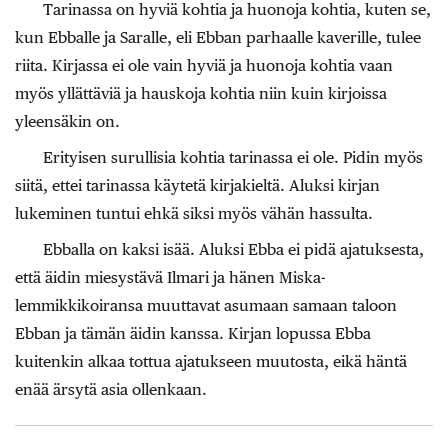
Tarinassa on hyviä kohtia ja huonoja kohtia, kuten se,
kun Ebballe ja Saralle, eli Ebban parhaalle kaverille, tulee
riita. Kirjassa ei ole vain hyviä ja huonoja kohtia vaan
myös yllättäviä ja hauskoja kohtia niin kuin kirjoissa
yleensäkin on.
Erityisen surullisia kohtia tarinassa ei ole. Pidin myös
siitä, ettei tarinassa käytetä kirjakieltä. Aluksi kirjan
lukeminen tuntui ehkä siksi myös vähän hassulta.
Ebballa on kaksi isää. Aluksi Ebba ei pidä ajatuksesta,
että äidin miesystävä Ilmari ja hänen Miska-
lemmikkikoiransa muuttavat asumaan samaan taloon
Ebban ja tämän äidin kanssa. Kirjan lopussa Ebba
kuitenkin alkaa tottua ajatukseen muutosta, eikä häntä
enää ärsytä asia ollenkaan.