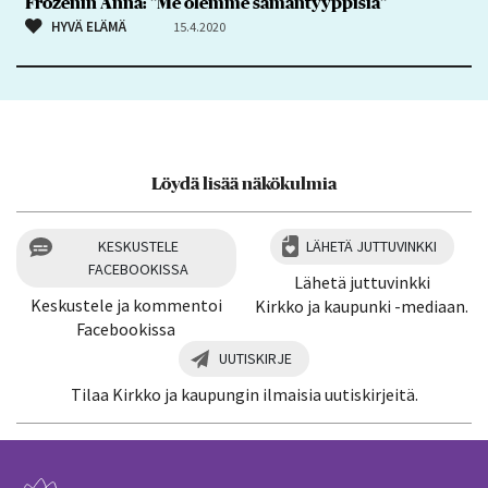
Frozenin Anna: ”Me olemme samantyyppisiä”
HYVÄ ELÄMÄ
15.4.2020
Löydä lisää näkökulmia
KESKUSTELE
LÄHETÄ JUTTUVINKKI
FACEBOOKISSA
Lähetä juttuvinkki
Keskustele ja kommentoi
Kirkko ja kaupunki -mediaan.
Facebookissa
UUTISKIRJE
Tilaa Kirkko ja kaupungin ilmaisia uutiskirjeitä.