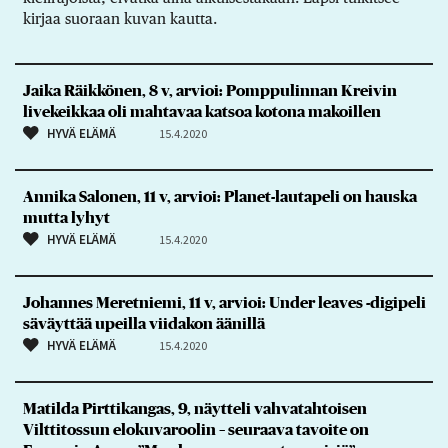
kirjaa suoraan kuvan kautta.
Jaika Räikkönen, 8 v, arvioi: Pomppulinnan Kreivin
livekeikkaa oli mahtavaa katsoa kotona makoillen
HYVÄ ELÄMÄ
15.4.2020
Annika Salonen, 11 v, arvioi: Planet-lautapeli on hauska
mutta lyhyt
HYVÄ ELÄMÄ
15.4.2020
Johannes Meretniemi, 11 v, arvioi: Under leaves -digipeli
säväyttää upeilla viidakon äänillä
HYVÄ ELÄMÄ
15.4.2020
Matilda Pirttikangas, 9, näytteli vahvatahtoisen
Vilttitossun elokuvaroolin – seuraava tavoite on