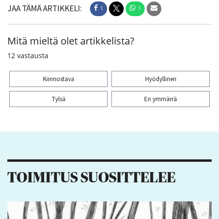
JAA TÄMÄ ARTIKKELI:
1
1
Mitä mieltä olet artikkelista?
12
vastausta
Kiinnostava
Hyödyllinen
Tylsä
En ymmärrä
Kiitos palautteesta! Jaa artikkeli:
1
1
TOIMITUS SUOSITTELEE