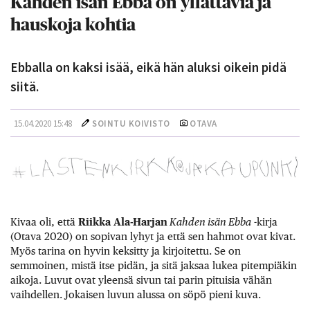
Kahden isän Ebba on yllättäviä ja
hauskoja kohtia
Ebballa on kaksi isää, eikä hän aluksi oikein pidä
siitä.
15.04.2020 15:48
SOINTU KOIVISTO
OTAVA
Kivaa oli, että
Riikka Ala-Harjan
Kahden isän Ebba
-kirja
(Otava 2020) on sopivan lyhyt ja että sen hahmot ovat kivat.
Myös tarina on hyvin keksitty ja kirjoitettu. Se on
semmoinen, mistä itse pidän, ja sitä jaksaa lukea pitempiäkin
aikoja. Luvut ovat yleensä sivun tai parin pituisia vähän
vaihdellen. Jokaisen luvun alussa on söpö pieni kuva.