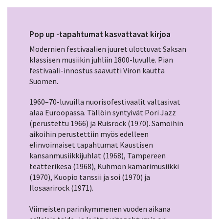
Pop up -tapahtumat kasvattavat kirjoa
Modernien festivaalien juuret ulottuvat Saksan
klassisen musiikin juhliin 1800-luvulle. Pian
festivaali-innostus saavutti Viron kautta
Suomen.
1960–70-luvuilla nuorisofestivaalit valtasivat
alaa Euroopassa. Tällöin syntyivät Pori Jazz
(perustettu 1966) ja Ruisrock (1970). Samoihin
aikoihin perustettiin myös edelleen
elinvoimaiset tapahtumat Kaustisen
kansanmusiikkijuhlat (1968), Tampereen
teatterikesä (1968), Kuhmon kamarimusiikki
(1970), Kuopio tanssii ja soi (1970) ja
Ilosaarirock (1971).
Viimeisten parinkymmenen vuoden aikana