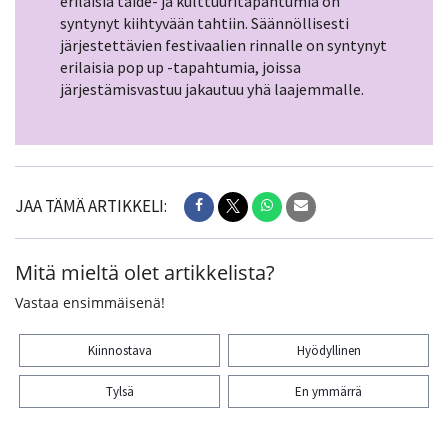
erilaisia taide- ja kulttuuritapahtumia on
syntynyt kiihtyvään tahtiin. Säännöllisesti
järjestettävien festivaalien rinnalle on syntynyt
erilaisia pop up -tapahtumia, joissa
järjestämisvastuu jakautuu yhä laajemmalle.
JAA TÄMÄ ARTIKKELI:
Mitä mieltä olet artikkelista?
Vastaa ensimmäisenä!
Kiinnostava
Hyödyllinen
Tylsä
En ymmärrä
Kiitos palautteesta! Jaa artikkeli: