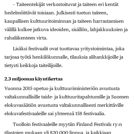
– Taiteentekijät verkostoituvat ja taiteen eri kentät
hedelmöittävät toisiaan. Julkisesti tuetun taiteen,
kaupallisen kulttuuritoiminnan ja taiteen harrastamisen
välillä kulkee jatkuva ideoiden, sisällön, lahjakkuuksien ja
rahaliikenteen virta.
Lisäksi festivaalit ovat tuottavaa yritystoimintaa, joka
tarjoaa työtä henkilökunnalle, tilauksia alihankkijoille ja
tietysti keikkoja taiteilijoille.
2,3 miljoonaa käyntikertaa
Vuonna 2015 opetus-ja kulttuuriministeriön avustusta
valtakunnallisille taide- ja kulttuuritapahtumille ja Suomen
elokuvasäätiön avustusta valtakunnallisesti merkittäville
elokuvafestivaaleille sai yhteensä 158 festivaalia.
Tuolloin festivaaleille myytiin Finland Festivals ry:n
tilastojen mukaan yli 820 000 lippua, ja kaikkiaan