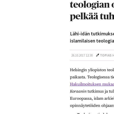
teologian 
pelkää tu
Lähi-idän tutkimukse
islamilaisen teolog
26.10.2017 12:30
TOPIAS 
Helsingin yliopiston teo
paikasta. Teologisessa t
Hakuilmoituksen muka
Koraanin
tutkimus ja tul
Euroopassa, islam arkie
opinnäytetöiden ohjaami