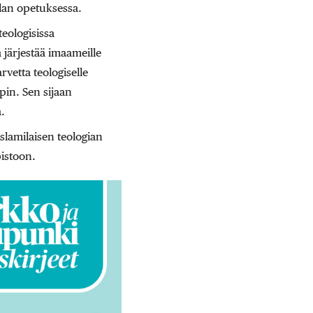
lan opetuksessa.
eologisissa
 järjestää imaameille
vetta teologiselle
pin. Sen sijaan
.
slamilaisen teologian
istoon.