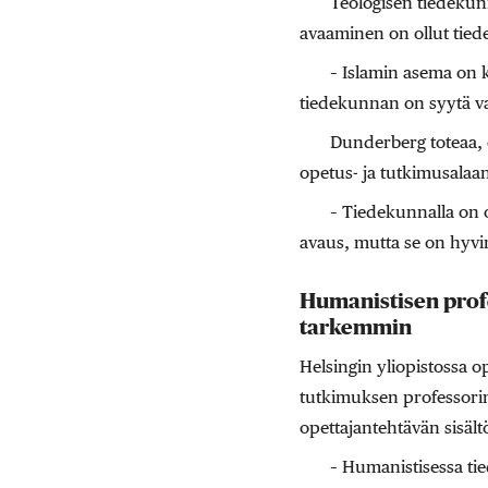
Teologisen tiedeku
avaaminen on ollut tied
– Islamin asema on 
tiedekunnan on syytä va
Dunderberg toteaa, e
opetus- ja tutkimusala
– Tiedekunnalla on o
avaus, mutta se on hyvin
Humanistisen profe
tarkemmin
Helsingin yliopistossa o
tutkimuksen professor
opettajantehtävän sisäl
– Humanistisessa tie