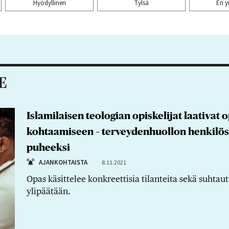
Hyödyllinen
Tylsä
En 
aa artikkeli:
E
Islamilaisen teologian opiskelijat laativat
kohtaamiseen – terveydenhuollon henkilöst
puheeksi
AJANKOHTAISTA
8.11.2021
Opas käsittelee konkreettisia tilanteita sekä suhtau
ylipäätään.