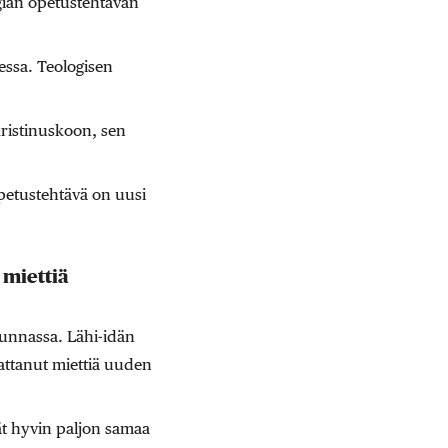
ogian opetustehtävän
essa. Teologisen
kristinuskoon, sen
opetustehtävä on uusi
 miettiä
kunnassa. Lähi-idän
attanut miettiä uuden
vät hyvin paljon samaa