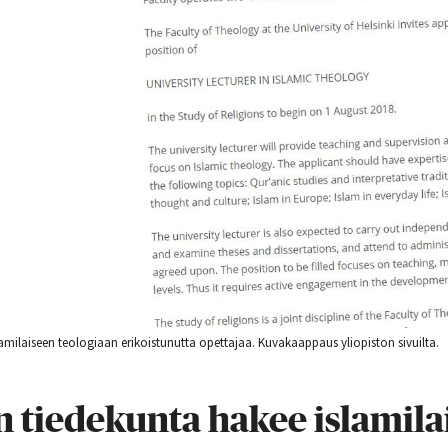
amilaiseen teologiaan erikoistunutta opettajaa. Kuvakaappaus yliopiston sivuilta.
 tiedekunta hakee islamila