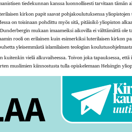
manistisen tiedekunnan kanssa luonnollisesti tarvitaan tämän a
rilaisen kirkon papit saavat pohjakoulutuksensa yliopistojen t
essa on toisinaan pohdittu myös sitä, pitäisikö yliopiston alkaa
underbergin mukaan imaameiksi aikovilla ei välttämättä ole tar
amin rooli on erilainen kuin esimerkiksi luterilaisen kirkon pa
puhetta yleisemmästä islamilaisen teologian koulutusohjelmasta
 kuitenkin vielä alkuvaiheessa. Toivon joka tapauksessa, että i
rten muslimien kiinnostusta tulla opiskelemaan Helsingin yliop