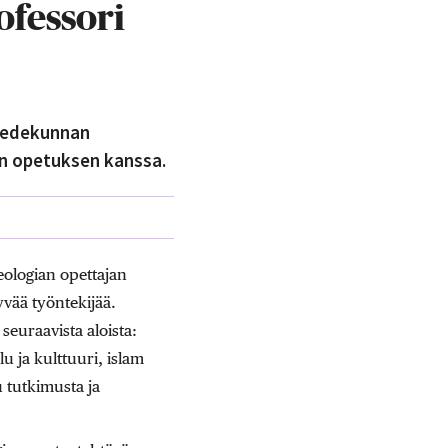
ofessori
tiedekunnan
n opetuksen kanssa.
eologian opettajan
vää työntekijää.
seuraavista aloista:
u ja kulttuuri, islam
 tutkimusta ja