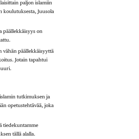
isittain paljon islamiin
en koulutuksesta, Juusola
ta päällekkäisyys on
attu.
an vähän päällekkäisyyttä
itus. Jotain tapahtui
suuri.
islamin tutkimuksen ja
ään opetustehtävää, joka
illä tiedekuntamme
en tällä alalla.