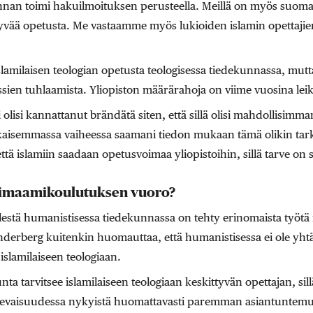
nnan toimi hakuilmoituksen perusteella. Meillä on myös suomala
ttyvää opetusta. Me vastaamme myös lukioiden islamin opettaji
islamilaisen teologian opetusta teologisessa tiedekunnassa, mut
sien tuhlaamista. Yliopiston määrärahoja on viime vuosina leik
i olisi kannattanut brändätä siten, että sillä olisi mahdollisimm
isemmassa vaiheessa saamani tiedon mukaan tämä olikin tarko
että islamiin saadaan opetusvoimaa yliopistoihin, sillä tarve on 
 imaamikoulutuksen vuoro?
stä humanistisessa tiedekunnassa on tehty erinomaista työtä 
erberg kuitenkin huomauttaa, että humanistisessa ei ole yht
slamilaiseen teologiaan.
nta tarvitsee islamilaiseen teologiaan keskittyvän opettajan, s
tulevaisuudessa nykyistä huomattavasti paremman asiantuntemuks