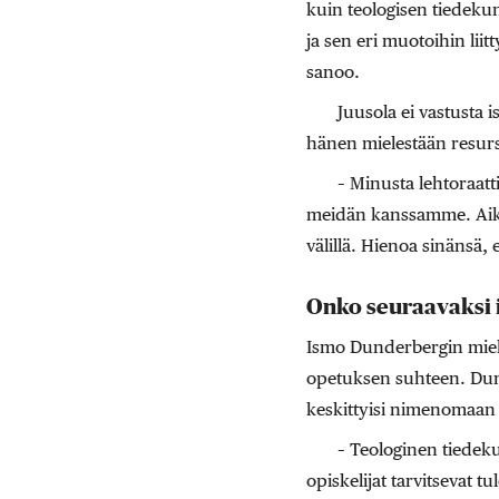
kuin teologisen tiedeku
ja sen eri muotoihin lii
sanoo.
Juusola ei vastusta 
hänen mielestään resurs
– Minusta lehtoraatt
meidän kanssamme. Aika
välillä. Hienoa sinänsä, 
Onko seuraavaksi
Ismo Dunderbergin miele
opetuksen suhteen. Dund
keskittyisi nimenomaan i
– Teologinen tiedeku
opiskelijat tarvitsevat 