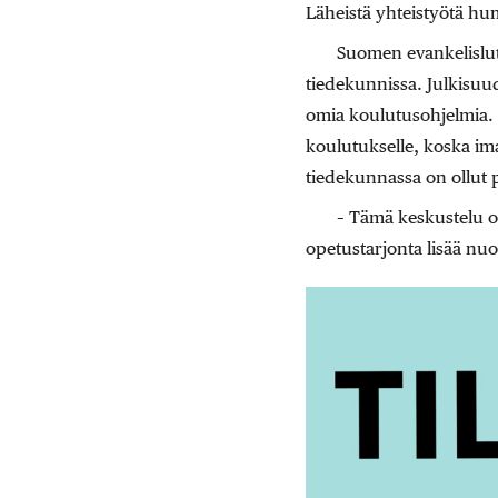
Läheistä yhteistyötä hu
Suomen evankelislute
tiedekunnissa. Julkisuud
omia koulutusohjelmia. D
koulutukselle, koska ima
tiedekunnassa on ollut 
– Tämä keskustelu on
opetustarjonta lisää nuo