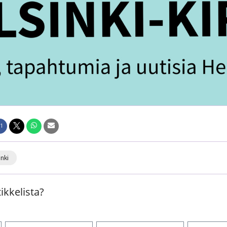
1
inki
ikkelista?