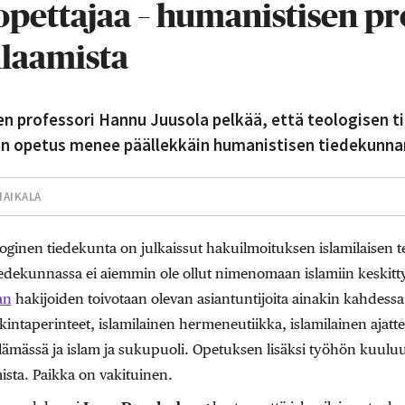
opettajaa – humanistisen pr
hlaamista
n professori Hannu Juusola pelkää, että teologisen 
ian opetus menee päällekkäin humanistisen tiedekunna
HAIKALA
loginen tiedekunta on julkaissut hakuilmoituksen islamilaisen t
iedekunnassa ei aiemmin ole ollut nimenomaan islamiin keskitty
an
hakijoiden toivotaan olevan asiantuntijoita ainakin kahdessa 
kintaperinteet, islamilainen hermeneutiikka, islamilainen ajattel
lämässä ja islam ja sukupuoli. Opetuksen lisäksi työhön kuuluu
sta. Paikka on vakituinen.