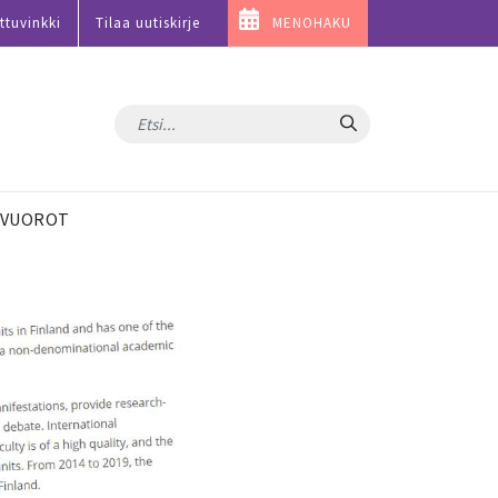
ttuvinkki
Tilaa uutiskirje
MENOHAKU
Hae
VUOROT