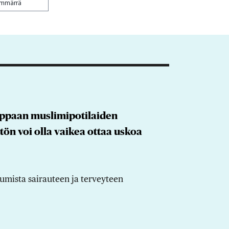
ymmärrä
 oppaan muslimipotilaiden
ön voi olla vaikea ottaa uskoa
tumista sairauteen ja terveyteen