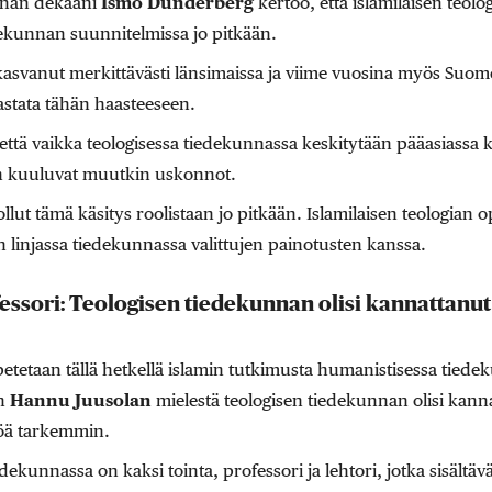
nnan dekaani
Ismo Dunderberg
kertoo, että islamilaisen teol
ekunnan suunnitelmissa jo pitkään.
kasvanut merkittävästi länsimaissa ja viime vuosina myös Suom
stata tähän haasteeseen.
ttä vaikka teologisessa tiedekunnassa keskitytään pääasiassa 
an kuuluvat muutkin uskonnot.
llut tämä käsitys roolistaan jo pitkään. Islamilaisen teologian 
 linjassa tiedekunnassa valittujen painotusten kanssa.
ssori: Teologisen tiedekunnan olisi kannattanut
petetaan tällä hetkellä islamin tutkimusta humanistisessa tiede
in
Hannu Juusolan
mielestä teologisen tiedekunnan olisi kann
töä tarkemmin.
dekunnassa on kaksi tointa, professori ja lehtori, jotka sisältä