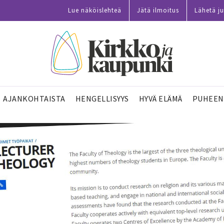
Lue näköislehteä
Jätä ilmoitus
Lähetä ju
AJANKOHTAISTA
HENGELLISYYS
HYVÄ ELÄMÄ
PUHEEN