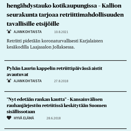
hengähdystauko kotikaupungissa – Kallion
seurakunta tarjoaa retriittimahdollisuuden
tavallisille etsijöille
AJANKOHTAISTA
10.8.2021
Retriitti pidetään koronaturvallisesti Karjalaisten
kesäkodilla Laajasalon Jollaksessa.
Pyhän Laurin kappelin retriittipäivässä aistit
avautuvat
AJANKOHTAISTA
27.8.2018
”Nyt edetään rankan kautta” – Kansainvälisen
rauhanjärjestön retriitissä keskitytään Suomen
sisällissotaan
HYVÄ ELÄMÄ
28.6.2018