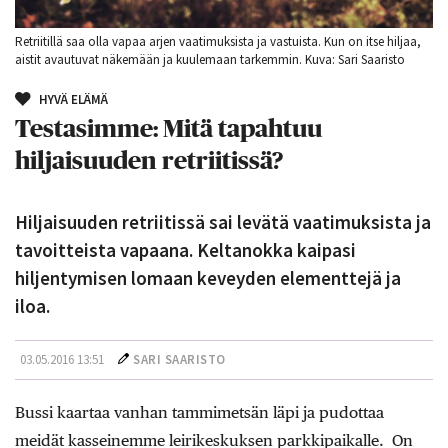
Retriitillä saa olla vapaa arjen vaatimuksista ja vastuista. Kun on itse hiljaa,
aistit avautuvat näkemään ja kuulemaan tarkemmin. Kuva: Sari Saaristo
HYVÄ ELÄMÄ
Testasimme: Mitä tapahtuu
hiljaisuuden retriitissä?
Hiljaisuuden retriitissä sai levätä vaatimuksista ja
tavoitteista vapaana. Keltanokka kaipasi
hiljentymisen lomaan keveyden elementtejä ja
iloa.
03.05.2016 13:51
SARI SAARISTO
Bussi kaartaa vanhan tammimetsän läpi ja pudottaa
meidät kasseinemme leirikeskuksen parkkipaikalle. On