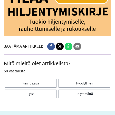
JAA TÄMÄ ARTIKKELI:
Mitä mieltä olet artikkelista?
58
vastausta
Kiinnostava
Hyödyllinen
Tylsä
En ymmärrä
Kiitos palautteesta! Jaa artikkeli: