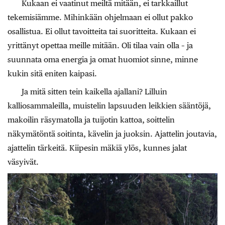
Kukaan ei vaatinut meiltä mitään, ei tarkkaillut
tekemisiämme. Mihinkään ohjelmaan ei ollut pakko
osallistua. Ei ollut tavoitteita tai suoritteita. Kukaan ei
yrittänyt opettaa meille mitään. Oli tilaa vain olla – ja
suunnata oma energia ja omat huomiot sinne, minne
kukin sitä eniten kaipasi.
Ja mitä sitten tein kaikella ajallani? Lilluin
kalliosammaleilla, muistelin lapsuuden leikkien sääntöjä,
makoilin räsymatolla ja tuijotin kattoa, soittelin
näkymätöntä soitinta, kävelin ja juoksin. Ajattelin joutavia,
ajattelin tärkeitä. Kiipesin mäkiä ylös, kunnes jalat
väsyivät.