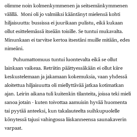
olimme noin kolmenkymmenen ja seitsemänkymmenen
välillä. Moni oli jo valmiiksi kääntänyt mielensä kohti
hiljaisuutta: bussissa ei juurikaan pulistu, eikä kukaan
ollut esittelemässä itseään toisille. Se tuntui mukavalta.
Minunkaan ei tarvitse kertoa itsestäni muille mitään, edes
nimeäni.
Puhumattomuus tuntui luontevalta eikä se ollut
lainkaan vaikeaa. Retriitin päättyessäkään ei ollut kiire
keskustelemaan ja jakamaan kokemuksia, vaan yhdessä
aloitettua hiljaisuutta oli miellyttävää jatkaa kotimatkan
ajan. Leirin aikana tuli kuitenkin tilanteita, joissa teki mieli
sanoa jotain - kuten toivottaa aamuisin hyvää huomenta
tai pyytää anteeksi, kun takalauteelta suihkupuolelle
könytessä tajusi vahingossa liiskanneensa saunakaverin
varpaat.