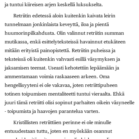
ja tuntui kiireisen arjen keskellä luksukselta.
Retriitin edetessä aloin kuitenkin kaivata leirin
tunnelmaan jonkinlaista keveyttä, iloa ja pientä
huumorinpilkahdusta. Olin valinnut retriitin summan
mutikassa, enkä esittelyteksteissä havainnut etukäteen
mitään erityistä painopistettä. Retriitin puheissa ja
teksteissä oli kuitenkin vahvasti esillä väsymyksen ja
jaksamisen teemat. Useasti kehotettiin lepäämään ja
ammentamaan voimia raskaaseen arkeen. Oma
hengellisyyteni ei ole vakavaa, joten retriittipuheen
totinen toipumisen mentaliteetti tuntui vieraalta. Ehkä
juuri tämä retriitti olisi sopinut parhaiten oikein väsyneelle
- toipumista ja haavojen parantelua varten.
Kristillisten retriittiien perinne ei ole minulle
entuudestaan tuttu, joten en myöskään osannut