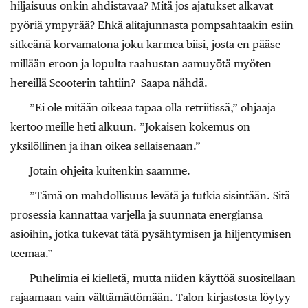
hiljaisuus onkin ahdistavaa? Mitä jos ajatukset alkavat
pyöriä ympyrää? Ehkä alitajunnasta pompsahtaakin esiin
sitkeänä korvamatona joku karmea biisi, josta en pääse
millään eroon ja lopulta raahustan aamuyötä myöten
hereillä Scooterin tahtiin? Saapa nähdä.
”Ei ole mitään oikeaa tapaa olla retriitissä,” ohjaaja
kertoo meille heti alkuun. ”Jokaisen kokemus on
yksilöllinen ja ihan oikea sellaisenaan.”
Jotain ohjeita kuitenkin saamme.
”Tämä on mahdollisuus levätä ja tutkia sisintään. Sitä
prosessia kannattaa varjella ja suunnata energiansa
asioihin, jotka tukevat tätä pysähtymisen ja hiljentymisen
teemaa.”
Puhelimia ei kielletä, mutta niiden käyttöä suositellaan
rajaamaan vain välttämättömään. Talon kirjastosta löytyy