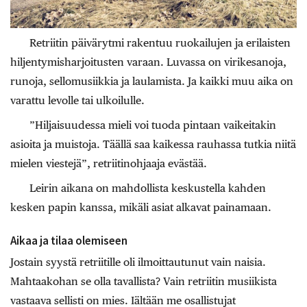
Retriitin päivärytmi rakentuu ruokailujen ja erilaisten
hiljentymisharjoitusten varaan. Luvassa on virikesanoja,
runoja, sellomusiikkia ja laulamista. Ja kaikki muu aika on
varattu levolle tai ulkoilulle.
”Hiljaisuudessa mieli voi tuoda pintaan vaikeitakin
asioita ja muistoja. Täällä saa kaikessa rauhassa tutkia niitä
mielen viestejä”, retriitinohjaaja evästää.
Leirin aikana on mahdollista keskustella kahden
kesken papin kanssa, mikäli asiat alkavat painamaan.
Aikaa ja tilaa olemiseen
Jostain syystä retriitille oli ilmoittautunut vain naisia.
Mahtaakohan se olla tavallista? Vain retriitin musiikista
vastaava sellisti on mies. Iältään me osallistujat