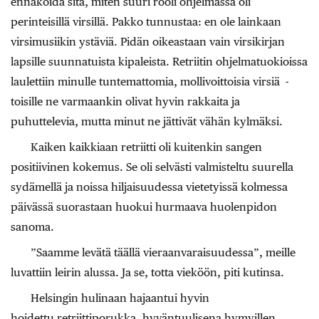
ennakoida sitä, miten suuri rooli ohjelmassa oli
perinteisillä virsillä. Pakko tunnustaa: en ole lainkaan
virsimusiikin ystäviä. Pidän oikeastaan vain virsikirjan
lapsille suunnatuista kipaleista. Retriitin ohjelmatuokioissa
laulettiin minulle tuntemattomia, mollivoittoisia virsiä -
toisille ne varmaankin olivat hyvin rakkaita ja
puhuttelevia, mutta minut ne jättivät vähän kylmäksi.
Kaiken kaikkiaan retriitti oli kuitenkin sangen
positiivinen kokemus. Se oli selvästi valmisteltu suurella
sydämellä ja noissa hiljaisuudessa vietetyissä kolmessa
päivässä suorastaan huokui hurmaava huolenpidon
sanoma.
”Saamme levätä täällä vieraanvaraisuudessa”, meille
luvattiin leirin alussa. Ja se, totta vieköön, piti kutinsa.
Helsingin hulinaan hajaantui hyvin
hoidettu retriittiporukka, hyväntuulisena hymyillen.