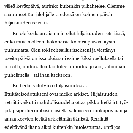
viileä kevätpäivä, aurinko kuitenkin pilkahtelee. Olemme
saapuneet Karjalohjalle ja edessä on kolmen päivän
hiljaisuuden retriitti.
En ole koskaan aiemmin ollut hiljaisuuden retriitissä,
enkä muista olleeni kokonaista kolmea päivää täysin
puhumatta. Olen toki reissaillut itsekseni ja viettänyt
useita päiviä omissa oloissani esimerkiksi vaelluksella tai
mökillä, mutta silloinkin tulee puhuttua jotain, vähintään
puhelimella – tai ihan itsekseen.
En tiedä, viihdynkö hiljaisuudessa.
Etukäteisodotukseni ovat melko arkiset. Hiljaisuuden
retriitti vaikutti mahdollisuudelta ottaa pikku hetki irti työ-
ja lapsiperherumbasta, astella valmiiseen ruokapöytään ja
antaa korvien levätä arkielämän äänistä. Retriittiä
edeltävänä iltana alkoi kuitenkin huolestuttaa. Entä jos