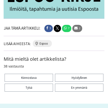
JAA TÄMÄ ARTIKKELI:
3
7
2
LISÄÄ AIHEESTA:
espoo
Mitä mieltä olet artikkelista?
38
vastausta
Kiinnostava
Hyödyllinen
Tylsä
En ymmärrä
Kiitos palautteesta! Jaa artikkeli: