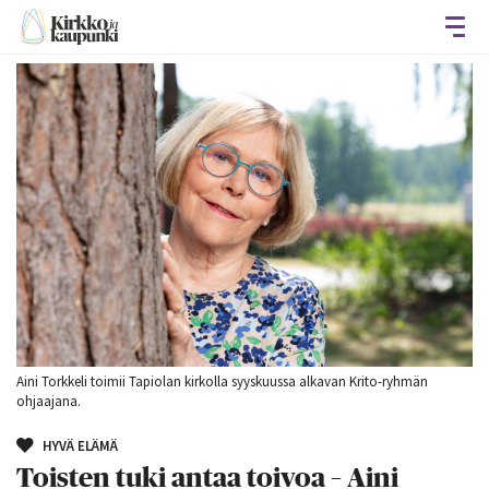
Avaa
Aini Torkkeli toimii Tapiolan kirkolla syyskuussa alkavan Krito-ryhmän
ohjaajana.
HYVÄ ELÄMÄ
Toisten tuki antaa toivoa – Aini