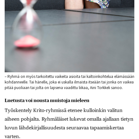
– Ryhmä on myös tarkoitettu vaikeita asioita tai kaltoinkohtelua elämässään
kohdanneelle. Tai hänelle, joka ei uskalla ilmaista itseään tai jonka on vaikea
pitää puoliaan tai jolta on lapsena vaadittu liikaa, Aini Torkkeli sanoo.
Luetusta voi nousta muistoja mieleen
Työskentely Krito-ryhmissä etenee kulloinkin valitun
aiheen pohjalta. Ryhmäläiset lukevat omalla ajallaan tietyn
luvun lähdekirjallisuudesta seuraavaa tapaamiskertaa
varten.