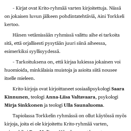
– Kirjat ovat Krito-ryhmää varten kirjoitettuja. Niissä
on jokaisen luvun jälkeen pohdintatehtäviä, Aini Torkkeli
kertoo.
Hänen vetämissään ryhmissä valittu aihe ei tarkoita
sitä, että orjallisesti pysytään juuri siinä aiheessa,
esimerkiksi syyllisyydessä.
– Tarkoituksena on, että kirjaa lukiessa jokainen voi
huomioida, minkälaisia muistoja ja asioita siitä nousee
itselle mieleen.
Krito-kirjoja ovat kirjoittaneet sosiaalipsykologi
Saara
Kinnunen
, teologi
Anna-Liisa
Valtavaara
, psykologi
Mirja Sinkkonen
ja teologi
Ulla Saunaluoma
.
Tapiolassa Torkkelin ryhmässä on ollut käytössä myös
kirjoja, joita ei ole kirjoitettu Krito-ryhmää varten,