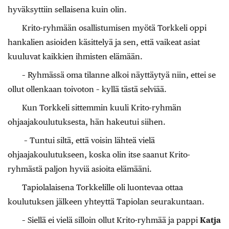
hyväksyttiin sellaisena kuin olin.
Krito-ryhmään osallistumisen myötä Torkkeli oppi
hankalien asioiden käsittelyä ja sen, että vaikeat asiat
kuuluvat kaikkien ihmisten elämään.
– Ryhmässä oma tilanne alkoi näyttäytyä niin, ettei se
ollut ollenkaan toivoton – kyllä tästä selviää.
Kun Torkkeli sittemmin kuuli Krito-ryhmän
ohjaajakoulutuksesta, hän hakeutui siihen.
– Tuntui siltä, että voisin lähteä vielä
ohjaajakoulutukseen, koska olin itse saanut Krito-
ryhmästä paljon hyviä asioita elämääni.
Tapiolalaisena Torkkelille oli luontevaa ottaa
koulutuksen jälkeen yhteyttä Tapiolan seurakuntaan.
– Siellä ei vielä silloin ollut Krito-ryhmää ja pappi
Katja