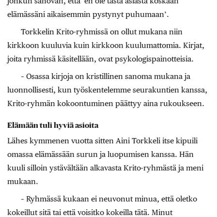
jonkun sanovan, että ’en ole tästä asiasta koskaan
elämässäni aikaisemmin pystynyt puhumaan’.
Torkkelin Krito-ryhmissä on ollut mukana niin
kirkkoon kuuluvia kuin kirkkoon kuulumattomia. Kirjat,
joita ryhmissä käsitellään, ovat psykologispainotteisia.
– Osassa kirjoja on kristillinen sanoma mukana ja
luonnollisesti, kun työskentelemme seurakuntien kanssa,
Krito-ryhmän kokoontuminen päättyy aina rukoukseen.
Elämään tuli hyviä asioita
Lähes kymmenen vuotta sitten Aini Torkkeli itse kipuili
omassa elämässään surun ja luopumisen kanssa. Hän
kuuli silloin ystävältään alkavasta Krito-ryhmästä ja meni
mukaan.
– Ryhmässä kukaan ei neuvonut minua, että oletko
kokeillut sitä tai että voisitko kokeilla tätä. Minut