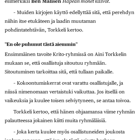
esimerkiksi
Ben Malisen
Häpeän monet kasvot
.
– Muiden kirjojen käyttö edellyttää sitä, että perehdyn
niihin itse etukäteen ja laadin muutaman
pohdintatehtävän, Torkkeli kertoo.
”En ole puhunut tästä aiemmin”
Ensimmäinen tavoite Krito-ryhmissä on Aini Torkkelin
mukaan se, että osallistuja sitoutuu ryhmään.
Sitoutuminen tarkoittaa sitä, että tullaan paikalle.
– Kokoontumiskerrat ovat varattu osallistujalle, ja
niissä nimenomaan vertaistuki vaikuttaa. Jos itsellä on
vaikeuksia ja kuulee toisen selviytyneen, se antaa toivoa.
Torkkeli kertoo, että hänen ohjaamansa viime ryhmän
palautteessa jokainen kiitti muita ryhmäläisiä.
– Joka kerta kuulee myös osallistuneiden joukosta