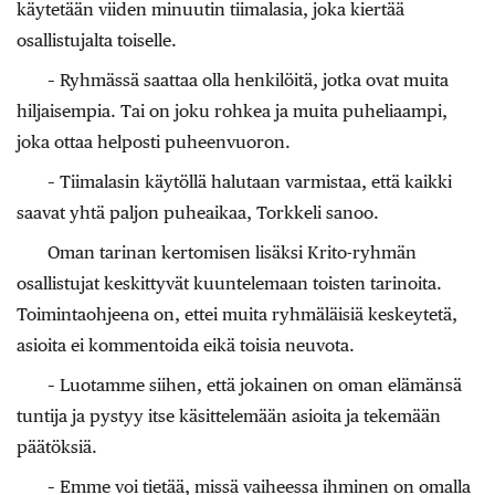
käytetään viiden minuutin tiimalasia, joka kiertää
osallistujalta toiselle.
– Ryhmässä saattaa olla henkilöitä, jotka ovat muita
hiljaisempia. Tai on joku rohkea ja muita puheliaampi,
joka ottaa helposti puheenvuoron.
– Tiimalasin käytöllä halutaan varmistaa, että kaikki
saavat yhtä paljon puheaikaa, Torkkeli sanoo.
Oman tarinan kertomisen lisäksi Krito-ryhmän
osallistujat keskittyvät kuuntelemaan toisten tarinoita.
Toimintaohjeena on, ettei muita ryhmäläisiä keskeytetä,
asioita ei kommentoida eikä toisia neuvota.
– Luotamme siihen, että jokainen on oman elämänsä
tuntija ja pystyy itse käsittelemään asioita ja tekemään
päätöksiä.
– Emme voi tietää, missä vaiheessa ihminen on omalla