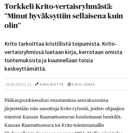
Torkkeli Krito-vertaisryhmästä:
”Minut hyväksyttiin sellaisena kuin
olin”
Krito tarkoittaa kristillistä toipumista. Krito-
vertaisryhmissä luetaan kirja, kerrotaan omista
tuntemuksista ja kuunnellaan toisia
keskeyttämättä.
08.08.2023 11:13
NINA RIUTTA
ESKO JÄMSÄ
Pääkaupunkiseudun muutamissa seurakunnissa
järjestetään niin sanottuja Krito-ryhmiä, joiden ohjaajina
toimivat Kansan Raamattuseuran kouluttamat henkilöt.
Kansan Raamattuseura toi Krito-toimintamallin