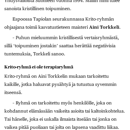
Yhdysvalloista Suomeen vuonna 1994. Mallin nimi tulee
sanoista kristillinen toipuminen.
Espoossa Tapiolan seurakunnassa Krito-ryhmän
ohjaajana toimii kasvatustieteen maisteri
Aini Torkkeli
.
– Puhun mieluummin kristillisestä vertaisryhmästä,
sillä ‘toipuminen jostakin’ saattaa herättää negatiivisia
tuntemuksia, Torkkeli sanoo.
Krito-ryhmä ei ole terapiaryhmä
Krito-ryhmä on Aini Torkkelin mukaan tarkoitettu
kaikille, jotka haluavat pysähtyä ja tutustua syvemmin
itseensä.
– Ryhmä on tarkoitettu myös henkilölle, joka on
kohdannut elämässään vaikeita asioita tai kaltoinkohtelua.
Tai hänelle, joka ei uskalla ilmaista itseään tai jonka on
vaikea pitää puoliaan tai jolta on lapsena vaadittu liikaa.