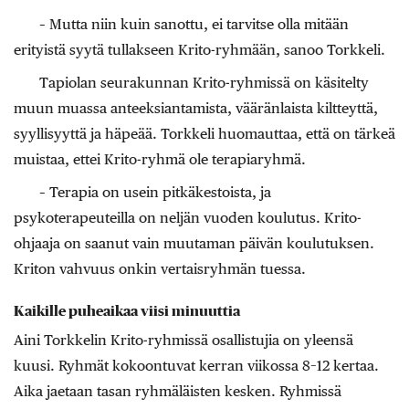
– Mutta niin kuin sanottu, ei tarvitse olla mitään
erityistä syytä tullakseen Krito-ryhmään, sanoo Torkkeli.
Tapiolan seurakunnan Krito-ryhmissä on käsitelty
muun muassa anteeksiantamista, vääränlaista kiltteyttä,
syyllisyyttä ja häpeää. Torkkeli huomauttaa, että on tärkeä
muistaa, ettei Krito-ryhmä ole terapiaryhmä.
– Terapia on usein pitkäkestoista, ja
psykoterapeuteilla on neljän vuoden koulutus. Krito-
ohjaaja on saanut vain muutaman päivän koulutuksen.
Kriton vahvuus onkin vertaisryhmän tuessa.
Kaikille puheaikaa viisi minuuttia
Aini Torkkelin Krito-ryhmissä osallistujia on yleensä
kuusi. Ryhmät kokoontuvat kerran viikossa 8–12 kertaa.
Aika jaetaan tasan ryhmäläisten kesken. Ryhmissä