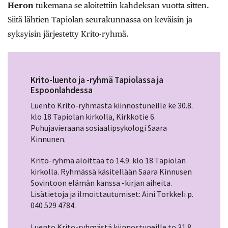
Heron
tukemana se aloitettiin kahdeksan vuotta sitten.
Siitä lähtien Tapiolan seurakunnassa on keväisin ja
syksyisin järjestetty Krito-ryhmä.
Krito-luento ja -ryhmä Tapiolassa ja
Espoonlahdessa
Luento Krito-ryhmästä kiinnostuneille ke 30.8.
klo 18 Tapiolan kirkolla, Kirkkotie 6.
Puhujavieraana sosiaalipsykologi Saara
Kinnunen.
Krito-ryhmä aloittaa to 14.9. klo 18 Tapiolan
kirkolla. Ryhmässä käsitellään Saara Kinnusen
Sovintoon elämän kanssa -kirjan aiheita.
Lisätietoja ja ilmoittautumiset: Aini Torkkeli p.
040 529 4784.
Luento Krito-ryhmästä kiinnostuneille to 31.8.