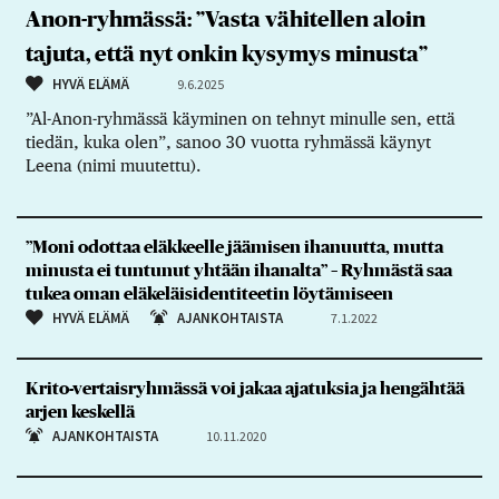
Anon-ryhmässä: ”Vasta vähitellen aloin
tajuta, että nyt onkin kysymys minusta”
HYVÄ ELÄMÄ
9.6.2025
”Al-Anon-ryhmässä käyminen on tehnyt minulle sen, että
tiedän, kuka olen”, sanoo 30 vuotta ryhmässä käynyt
Leena (nimi muutettu).
”Moni odottaa eläkkeelle jäämisen ihanuutta, mutta
minusta ei tuntunut yhtään ihanalta” – Ryhmästä saa
tukea oman eläkeläisidentiteetin löytämiseen
HYVÄ ELÄMÄ
AJANKOHTAISTA
7.1.2022
Krito-vertaisryhmässä voi jakaa ajatuksia ja hengähtää
arjen keskellä
AJANKOHTAISTA
10.11.2020