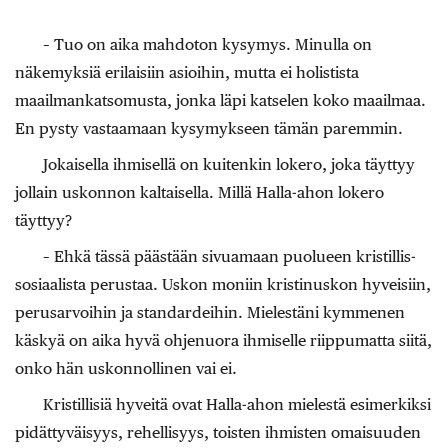
– Tuo on aika mahdoton kysymys. Minulla on
näkemyksiä erilaisiin asioihin, mutta ei holistista
maailmankatsomusta, jonka läpi katselen koko maailmaa.
En pysty vastaamaan kysymykseen tämän paremmin.
Jokaisella ihmisellä on kuitenkin lokero, joka täyttyy
jollain uskonnon kaltaisella. Millä Halla-ahon lokero
täyttyy?
– Ehkä tässä päästään sivuamaan puolueen kristillis-
sosiaalista perustaa. Uskon moniin kristinuskon hyveisiin,
perusarvoihin ja standardeihin. Mielestäni kymmenen
käskyä on aika hyvä ohjenuora ihmiselle riippumatta siitä,
onko hän uskonnollinen vai ei.
Kristillisiä hyveitä ovat Halla-ahon mielestä esimerkiksi
pidättyväisyys, rehellisyys, toisten ihmisten omaisuuden