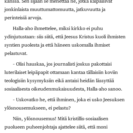
kanssa. Sen sijaan se menettää ne, jotka kaipaisivat
jonkinlaista muuttumattomuutta, jatkuvuutta ja
perinteisiä arvoja.
Halla-aho ihmettelee, miksi kirkko ei puhu
ydinjutustaan: siis siitä, että Jeesus Kristus kuoli ihmisten
syntien puolesta ja että häneen uskomalla ihmiset
pelastuvat.
– Olisi hauskaa, jos journalisti joskus pakottaisi
luterilaiset leipäpapit ottamaan kantaa tällaisiin koviin
teologisiin kysymyksiin eikä antaisi heidän lässyttää
sosiaalisesta oikeudenmukaisuudesta, Halla-aho sanoo.
– Uskovatko he, että ihminen, joka ei usko Jeesuksen
ylösnousemukseen, ei pelastu?
Niin, ylösnousemus! Mitä kristillis-sosiaalisen
puolueen puheenjohtaja ajattelee siitä, että moni