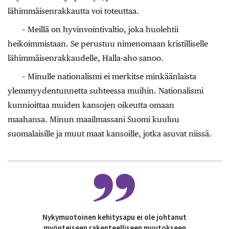
lähimmäisenrakkautta voi toteuttaa.
– Meillä on hyvinvointivaltio, joka huolehtii
heikoimmistaan. Se perustuu nimenomaan kristilliselle
lähimmäisenrakkaudelle, Halla-aho sanoo.
– Minulle nationalismi ei merkitse minkäänlaista
ylemmyydentunnetta suhteessa muihin. Nationalismi
kunnioittaa muiden kansojen oikeutta omaan
maahansa. Minun maailmassani Suomi kuuluu
suomalaisille ja muut maat kansoille, jotka asuvat niissä.
Nykymuotoinen kehitysapu ei ole johtanut
myönteiseen rakenteelliseen muutokseen