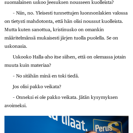
suomalainen uskoo Jeesuksen nousseen kuolleista?
– Niin, no. Yleisesti tunnettujen luonnonlakien valossa
on tietysti mahdotonta, että hän olisi noussut kuolleista.
Mutta kuten sanottua, kristinusko on omankin
määritelmänsä mukaisesti järjen tuolla puolella. Se on
uskonasia.
Uskooko Halla-aho itse siihen, että on olemassa jotain
muuta kuin materiaa?
– No sitähän minä en toki tiedä.
Jos olisi pakko veikata?
– Onneksi ei ole pakko veikata. Jätän kysymyksen
avoimeksi.