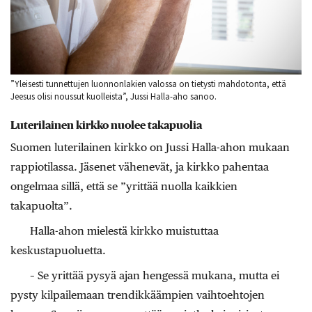
”Yleisesti tunnettujen luonnonlakien valossa on tietysti mahdotonta, että
Jeesus olisi noussut kuolleista”, Jussi Halla-aho sanoo.
Luterilainen kirkko nuolee takapuolia
Suomen luterilainen kirkko on Jussi Halla-ahon mukaan
rappiotilassa. Jäsenet vähenevät, ja kirkko pahentaa
ongelmaa sillä, että se ”yrittää nuolla kaikkien
takapuolta”.
Halla-ahon mielestä kirkko muistuttaa
keskustapuoluetta.
– Se yrittää pysyä ajan hengessä mukana, mutta ei
pysty kilpailemaan trendikkäämpien vaihtoehtojen