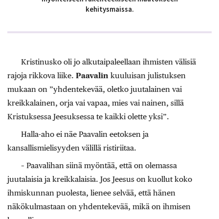
kehitysmaissa.
Kristinusko oli jo alkutaipaleellaan ihmisten välisiä
rajoja rikkova liike.
Paavalin
kuuluisan julistuksen
mukaan on ”yhdentekevää, oletko juutalainen vai
kreikkalainen, orja vai vapaa, mies vai nainen, sillä
Kristuksessa Jeesuksessa te kaikki olette yksi”.
Halla-aho ei näe Paavalin eetoksen ja
kansallismielisyyden välillä ristiriitaa.
– Paavalihan siinä myöntää, että on olemassa
juutalaisia ja kreikkalaisia. Jos Jeesus on kuollut koko
ihmiskunnan puolesta, lienee selvää, että hänen
näkökulmastaan on yhdentekevää, mikä on ihmisen