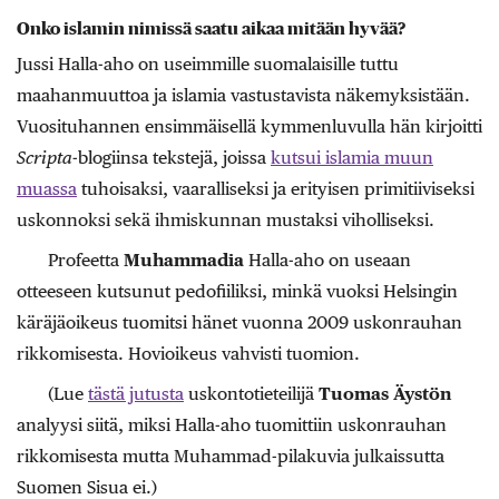
Onko islamin nimissä saatu aikaa mitään hyvää?
Jussi Halla-aho on useimmille suomalaisille tuttu
maahanmuuttoa ja islamia vastustavista näkemyksistään.
Vuosituhannen ensimmäisellä kymmenluvulla hän kirjoitti
Scripta
-blogiinsa tekstejä, joissa
kutsui islamia muun
muassa
tuhoisaksi, vaaralliseksi ja erityisen primitiiviseksi
uskonnoksi sekä ihmiskunnan mustaksi viholliseksi.
Profeetta
Muhammadia
Halla-aho on useaan
otteeseen kutsunut pedofiiliksi, minkä vuoksi Helsingin
käräjäoikeus tuomitsi hänet vuonna 2009 uskonrauhan
rikkomisesta. Hovioikeus vahvisti tuomion.
(Lue
tästä jutusta
uskontotieteilijä
Tuomas Äystön
analyysi siitä, miksi Halla-aho tuomittiin uskonrauhan
rikkomisesta mutta Muhammad-pilakuvia julkaissutta
Suomen Sisua ei.)