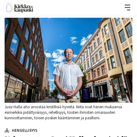
Avaa
Jussi Halla-aho arvostaa kristillisiä hyveitä. Niitä ovat hänen mukaansa
esimerkiksi pidättyväisyys, rehellisyys, toisten ihmisten omaisuuden
kunnioittaminen, toisen posken kääntäminen ja pasifismi.
HENGELLISYYS