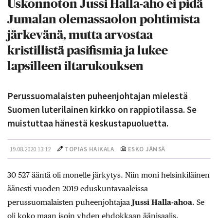
Uskonnoton Jussi Halla-aho ei pidä
Jumalan olemassaolon pohtimista
järkevänä, mutta arvostaa
kristillistä pasifismia ja lukee
lapsilleen iltarukouksen
Perussuomalaisten puheenjohtajan mielestä
Suomen luterilainen kirkko on rappiotilassa. Se
muistuttaa hänestä keskustapuoluetta.
19.08.2020 13:12
TOPIAS HAIKALA
ESKO JÄMSÄ
30 527 ääntä oli monelle järkytys. Niin moni helsinkiläinen
äänesti vuoden 2019 eduskuntavaaleissa
perussuomalaisten puheenjohtajaa
Jussi Halla-ahoa
. Se
oli koko maan isoin yhden ehdokkaan äänisaalis.