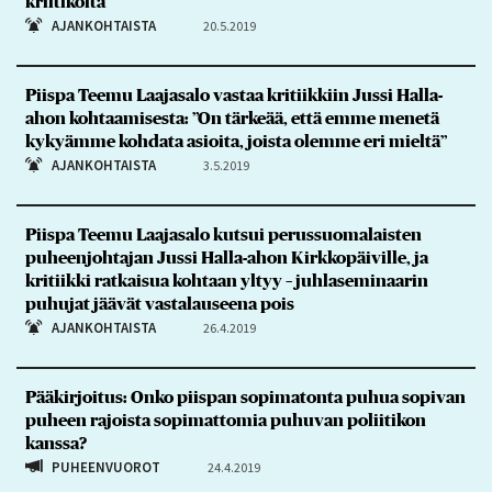
kriitikoita
AJANKOHTAISTA
20.5.2019
Piispa Teemu Laajasalo vastaa kritiikkiin Jussi Halla-
ahon kohtaamisesta: ”On tärkeää, että emme menetä
kykyämme kohdata asioita, joista olemme eri mieltä”
AJANKOHTAISTA
3.5.2019
Piispa Teemu Laajasalo kutsui perussuomalaisten
puheenjohtajan Jussi Halla-ahon Kirkkopäiville, ja
kritiikki ratkaisua kohtaan yltyy – juhlaseminaarin
puhujat jäävät vastalauseena pois
AJANKOHTAISTA
26.4.2019
Pääkirjoitus: Onko piispan sopimatonta puhua sopivan
puheen rajoista sopimattomia puhuvan poliitikon
kanssa?
PUHEENVUOROT
24.4.2019