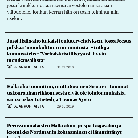
jossa kriitikko nostaa itsensä arvostelemansa asian
yläpuolelle. Jonkun kerran hän on tosin toiminut niin
itsekin.
Jussi Halla-aho julkaisi joulutervehdyksen, jossa Jeesus
pilkkaa ”monikulttuurirummutusta” – tutkija
kummastelee: ”Varhaiskristillisyys oli hyvin
monikansallista”
AJANKOHTAISTA
31.12.2020
Halla-aho tuomittiin, mutta Suomen Sisua ei – tuomiot
uskonrauhan rikkomisesta eivät ole johdonmukaisia,
sanoo uskontotieteilijä Tuomas Äystö
AJANKOHTAISTA
29.10.2019
Perussuomalaisten Halla-ahon, piispa Laajasalon ja
koomikko Nordmanin kohtaaminen ei lämmittänyt