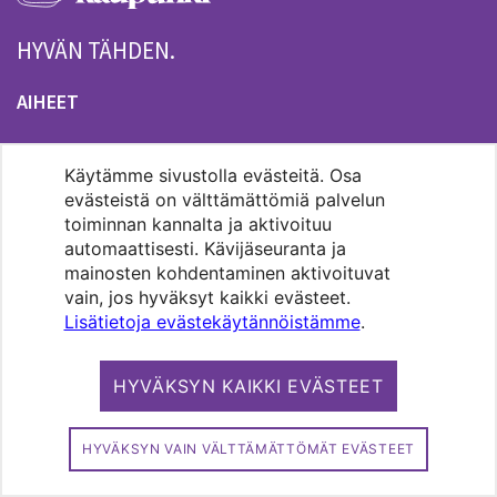
HYVÄN TÄHDEN.
AIHEET
AJANKOHTAISTA
Käytämme sivustolla evästeitä. Osa
HYVÄ ELÄMÄ
evästeistä on välttämättömiä palvelun
PUHEENVUOROT
toiminnan kannalta ja aktivoituu
automaattisesti. Kävijäseuranta ja
HENGELLISYYS
mainosten kohdentaminen aktivoituvat
AUDIOT
vain, jos hyväksyt kaikki evästeet.
Lisätietoja evästekäytännöistämme
.
VIDEOT
RSS-SYÖTTEET
HYVÄKSYN KAIKKI EVÄSTEET
PAIKALLISET
HELSINKI
HYVÄKSYN VAIN VÄLTTÄMÄTTÖMÄT EVÄSTEET
ESPOO