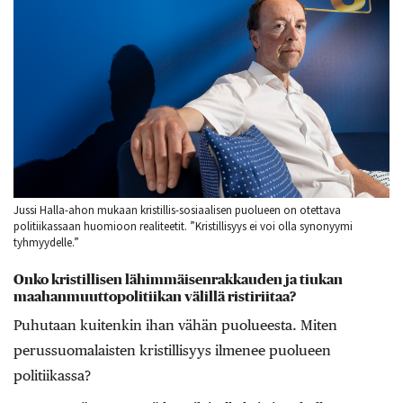
Jussi Halla-ahon mukaan kristillis-sosiaalisen puolueen on otettava
politiikassaan huomioon realiteetit. ”Kristillisyys ei voi olla synonyymi
tyhmyydelle.”
Onko kristillisen lähimmäisenrakkauden ja tiukan
maahanmuuttopolitiikan välillä ristiriitaa?
Puhutaan kuitenkin ihan vähän puolueesta. Miten
perussuomalaisten kristillisyys ilmenee puolueen
politiikassa?