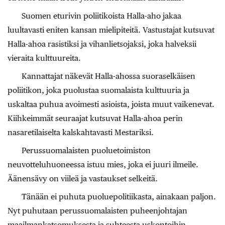
Suomen eturivin poliitikoista Halla-aho jakaa
luultavasti eniten kansan mielipiteitä. Vastustajat kutsuvat
Halla-ahoa rasistiksi ja vihanlietsojaksi, joka halveksii
vieraita kulttuureita.
Kannattajat näkevät Halla-ahossa suoraselkäisen
poliitikon, joka puolustaa suomalaista kulttuuria ja
uskaltaa puhua avoimesti asioista, joista muut vaikenevat.
Kiihkeimmät seuraajat kutsuvat Halla-ahoa perin
nasaretilaiselta kalskahtavasti Mestariksi.
Perussuomalaisten puoluetoimiston
neuvotteluhuoneessa istuu mies, joka ei juuri ilmeile.
Äänensävy on viileä ja vastaukset selkeitä.
Tänään ei puhuta puoluepolitiikasta, ainakaan paljon.
Nyt puhutaan perussuomalaisten puheenjohtajan
maailmankatsomuksesta ja suhteesta uskontoihin.