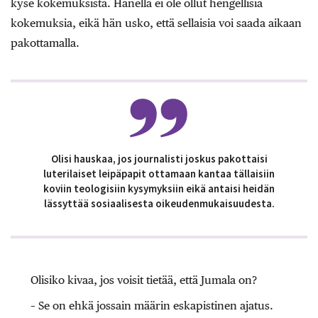
kyse kokemuksista. Hänellä ei ole ollut hengellisiä
kokemuksia, eikä hän usko, että sellaisia voi saada aikaan
pakottamalla.
Olisi hauskaa, jos journalisti joskus pakottaisi
luterilaiset leipäpapit ottamaan kantaa tällaisiin
koviin teologisiin kysymyksiin eikä antaisi heidän
lässyttää sosiaalisesta oikeudenmukaisuudesta.
Olisiko kivaa, jos voisit tietää, että Jumala on?
– Se on ehkä jossain määrin eskapistinen ajatus.