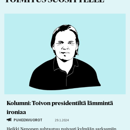
Kolumni: Toivon presidentiltä lämmintä
ironiaa
PUHEENVUOROT
29.1.2024
Heikki Nenonen suhtautuu nuivasti kylmään sarkasmiin,