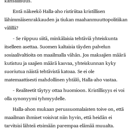
kansallisuus.
Entä näkeekö Halla-aho ristiriitaa kristillisen
lähimmäisenrakkauden ja tiukan maahanmuuttopolitiikan
välillä?
– Se riippuu siitä, minkälaisia tehtäviä yhteiskunta
itselleen asettaa. Suomen kaltaisia täyden palvelun
sosiaalivaltioita on maailmalla vähän. Jos maksajien määrä
kutistuu ja saajien määrä kasvaa, yhteiskunnan kyky
suoriutua näistä tehtävistä katoaa. Se ei ole
matemaattisesti mahdollinen yhtälö, Halla-aho vastaa.
– Realiteetit täytyy ottaa huomioon. Kristillisyys ei voi
olla synonyymi tyhmyydelle.
Halla-ahon mukaan perussuomalaisten toive on, että
maailman ihmiset voisivat niin hyvin, että heidän ei
tarvitsisi lähteä etsimään parempaa elämää muualta.