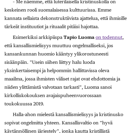
– Me näemme, että luterilaisella kristinuskolla on
keskeinen rooli suomalaisessa kulttuurissa. Emme
kannata sellaista dekonstruktiivista ajattelua, että ihmisille
tärkeät instituutiot ja rituaalit pitäisi hajottaa.
Esimerkiksi arkkipiispa
Tapio Luoma
on todennut
,
että kansallismielisyys muuttuu ongelmalliseksi, jos
kansankunnan huomio kääntyy ylikorostuneesti
sisäänpäin. ”Usein siihen liittyy halu luoda
yksinkertaisempi ja helpommin hallittavissa oleva
maailma, jossa ihmisten väliset rajat ovat ehdottomia ja
niiden ylittämistä valvotaan tarkasti”, Luoma sanoi
kirkolliskokouksen avajaispuheenvuorossaan
toukokuussa 2019.
Halla-ahon mielestä kansallismielisyys ja kristinusko
sopivat ongelmitta yhteen. Kansallisvaltio on ”hyvä
käytännöllinen järjestely”, jonka kautta kristillistä