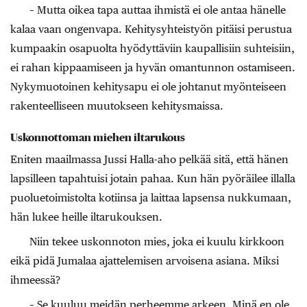
– Mutta oikea tapa auttaa ihmistä ei ole antaa hänelle
kalaa vaan ongenvapa. Kehitysyhteistyön pitäisi perustua
kumpaakin osapuolta hyödyttäviin kaupallisiin suhteisiin,
ei rahan kippaamiseen ja hyvän omantunnon ostamiseen.
Nykymuotoinen kehitysapu ei ole johtanut myönteiseen
rakenteelliseen muutokseen kehitysmaissa.
Uskonnottoman miehen iltarukous
Eniten maailmassa Jussi Halla-aho pelkää sitä, että hänen
lapsilleen tapahtuisi jotain pahaa. Kun hän pyöräilee illalla
puoluetoimistolta kotiinsa ja laittaa lapsensa nukkumaan,
hän lukee heille iltarukouksen.
Niin tekee uskonnoton mies, joka ei kuulu kirkkoon
eikä pidä Jumalaa ajattelemisen arvoisena asiana. Miksi
ihmeessä?
– Se kuuluu meidän perheemme arkeen. Minä en ole