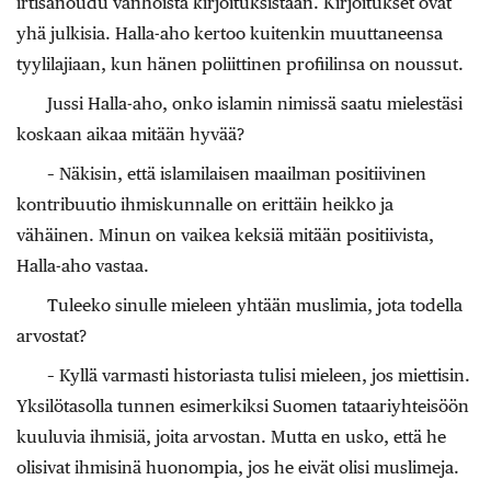
irtisanoudu vanhoista kirjoituksistaan. Kirjoitukset ovat
yhä julkisia. Halla-aho kertoo kuitenkin muuttaneensa
tyylilajiaan, kun hänen poliittinen profiilinsa on noussut.
Jussi Halla-aho, onko islamin nimissä saatu mielestäsi
koskaan aikaa mitään hyvää?
– Näkisin, että islamilaisen maailman positiivinen
kontribuutio ihmiskunnalle on erittäin heikko ja
vähäinen. Minun on vaikea keksiä mitään positiivista,
Halla-aho vastaa.
Tuleeko sinulle mieleen yhtään muslimia, jota todella
arvostat?
– Kyllä varmasti historiasta tulisi mieleen, jos miettisin.
Yksilötasolla tunnen esimerkiksi Suomen tataariyhteisöön
kuuluvia ihmisiä, joita arvostan. Mutta en usko, että he
olisivat ihmisinä huonompia, jos he eivät olisi muslimeja.