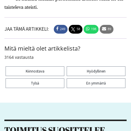
taisteleva ateisti.
JAA TÄMÄ ARTIKKELI:
249
58
198
89
Mitä mieltä olet artikkelista?
3164
vastausta
Kiinnostava
Hyödyllinen
Tylsä
En ymmärrä
Kiitos palautteesta! Jaa artikkeli:
249
58
198
89
TOIMITUS SUOSITTELEE