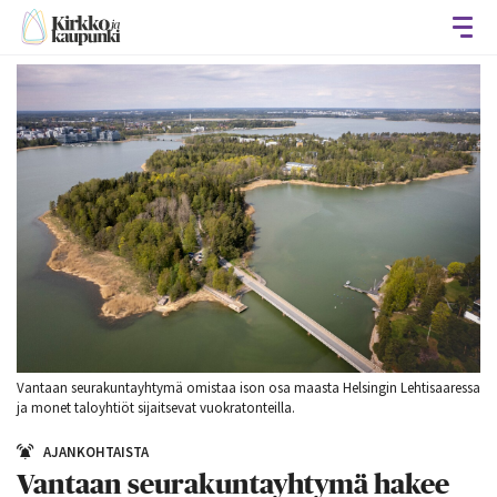
Avaa
Vantaan seurakuntayhtymä omistaa ison osa maasta Helsingin Lehtisaaressa
ja monet taloyhtiöt sijaitsevat vuokratonteilla.
AJANKOHTAISTA
Vantaan seurakuntayhtymä hakee