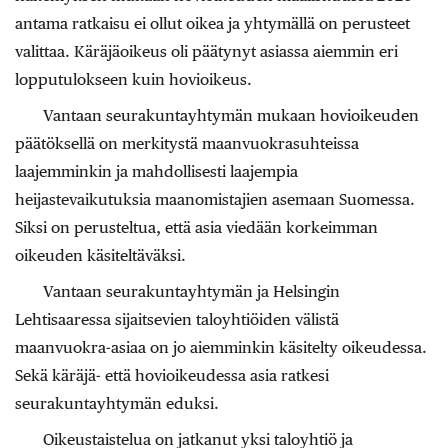
antama ratkaisu ei ollut oikea ja yhtymällä on perusteet
valittaa. Käräjäoikeus oli päätynyt asiassa aiemmin eri
lopputulokseen kuin hovioikeus.
Vantaan seurakuntayhtymän mukaan hovioikeuden
päätöksellä on merkitystä maanvuokrasuhteissa
laajemminkin ja mahdollisesti laajempia
heijastevaikutuksia maanomistajien asemaan Suomessa.
Siksi on perusteltua, että asia viedään korkeimman
oikeuden käsiteltäväksi.
Vantaan seurakuntayhtymän ja Helsingin
Lehtisaaressa sijaitsevien taloyhtiöiden välistä
maanvuokra-asiaa on jo aiemminkin käsitelty oikeudessa.
Sekä käräjä- että hovioikeudessa asia ratkesi
seurakuntayhtymän eduksi.
Oikeustaistelua on jatkanut yksi taloyhtiö ja