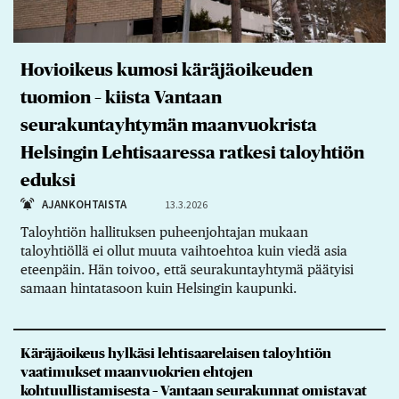
Hovioikeus kumosi käräjäoikeuden
tuomion – kiista Vantaan
seurakuntayhtymän maanvuokrista
Helsingin Lehtisaaressa ratkesi taloyhtiön
eduksi
AJANKOHTAISTA
13.3.2026
Taloyhtiön hallituksen puheenjohtajan mukaan
taloyhtiöllä ei ollut muuta vaihtoehtoa kuin viedä asia
eteenpäin. Hän toivoo, että seurakuntayhtymä päätyisi
samaan hintatasoon kuin Helsingin kaupunki.
Käräjäoikeus hylkäsi lehtisaarelaisen taloyhtiön
vaatimukset maanvuokrien ehtojen
kohtuullistamisesta – Vantaan seurakunnat omistavat