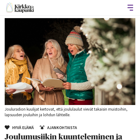
Avaa
Jouluradion kuulijat kertovat, että joululaulut vievät takaisin muistoihin,
lapsuuden jouluihin ja lohdun lähteille.
HYVÄ ELÄMÄ
AJANKOHTAISTA
Joulumusiikin kuunteleminen ja