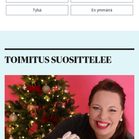
Tylsä
En ymmärrä
Kiitos palautteesta! Jaa artikkeli:
6
8
TOIMITUS SUOSITTELEE