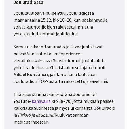
Jouluradiossa
Joululaulupäivä huipentuu Jouluradiossa
maanantaina 15.12. klo 18–20, kun pääkanavalla
soivat kuuntelijoiden rakastetuimmat ja
yhteislaulullisimmat joululaulut.
Samaan aikaan Jouluradio ja Fazer juhlistavat
päivää Vantaalle Fazer Experience -
vierailukeskuksessa Suosituimmat joululaulut -
yhteislauluillassa. Yhteislaulun vetäjänä toimii
Mikael Konttinen
, ja illan aikana lauletaan
Jouluradion TOP-listalta rakastettuja sävelmiä.
Tilaisuus striimataan suorana Jouluradion
YouTube-
kanavalla
klo 18–20, jotta mukaan pääsee
kaikkialta Suomesta ja myös ulkomailta. Jouluradio
ja
Kirkko ja kaupunki
kuuluvat samaan
mediaperheeseen.