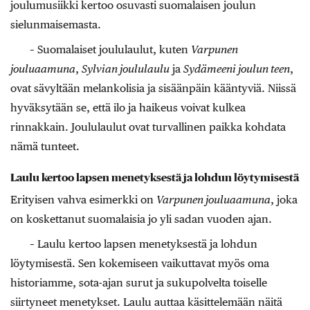
joulumusiikki kertoo osuvasti suomalaisen joulun
sielunmaisemasta.
– Suomalaiset joululaulut, kuten
Varpunen
jouluaamuna
,
Sylvian joululaulu
ja
Sydämeeni joulun teen
,
ovat sävyltään melankolisia ja sisäänpäin kääntyviä. Niissä
hyväksytään se, että ilo ja haikeus voivat kulkea
rinnakkain. Joululaulut ovat turvallinen paikka kohdata
nämä tunteet.
Laulu kertoo lapsen menetyksestä ja lohdun löytymisestä
Erityisen vahva esimerkki on
Varpunen jouluaamuna
, joka
on koskettanut suomalaisia jo yli sadan vuoden ajan.
– Laulu kertoo lapsen menetyksestä ja lohdun
löytymisestä. Sen kokemiseen vaikuttavat myös oma
historiamme, sota-ajan surut ja sukupolvelta toiselle
siirtyneet menetykset. Laulu auttaa käsittelemään näitä