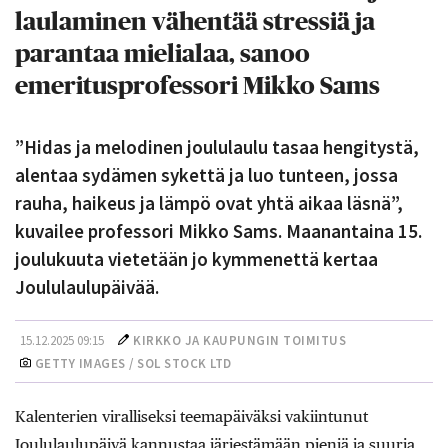
laulaminen vähentää stressiä ja
parantaa mielialaa, sanoo
emeritusprofessori Mikko Sams
”Hidas ja melodinen joululaulu tasaa hengitystä,
alentaa sydämen sykettä ja luo tunteen, jossa
rauha, haikeus ja lämpö ovat yhtä aikaa läsnä”,
kuvailee professori Mikko Sams. Maanantaina 15.
joulukuuta vietetään jo kymmenettä kertaa
Joululaulupäivää.
15.12.2025 09:15
KIRKKO JA KAUPUNGIN TOIMITUS
GETTY IMAGES / SOL STOCK LTD
Kalenterien viralliseksi teemapäiväksi vakiintunut
Joululaulupäivä kannustaa järjestämään pieniä ja suuria