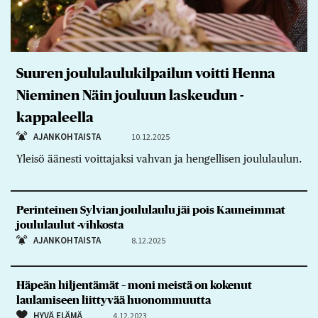
Suuren joululaulukilpailun voitti Henna
Nieminen Näin jouluun laskeudun -
kappaleella
AJANKOHTAISTA
10.12.2025
Yleisö äänesti voittajaksi vahvan ja hengellisen joululaulun.
Perinteinen Sylvian joululaulu jäi pois Kauneimmat
joululaulut -vihkosta
AJANKOHTAISTA
8.12.2025
Häpeän hiljentämät – moni meistä on kokenut
laulamiseen liittyvää huonommuutta
HYVÄ ELÄMÄ
4.12.2023