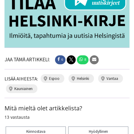
JAA TÄMÄ ARTIKKELI:
6
8
LISÄÄ AIHEESTA:
espoo
helsinki
vantaa
kauniainen
Mitä mieltä olet artikkelista?
13
vastausta
Kiinnostava
Hyödyllinen