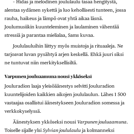
– Hidas ja melodinen joululaulu tasaa hengitystä,
alentaa sydämen sykettä ja luo kehollisesti tunteen, jossa
rauha, haikeus ja lämpö ovat yhtä aikaa läsnä.
Joulumusiikin kuunteleminen ja laulaminen vähentää
stressiä ja parantaa mielialaa, Sams kuvaa.
Joululauluihin liittyy myös muistoja ja rituaaleja. Ne
tarjoavat luvan pysähtyä arjen keskellä. Ehkä juuri siksi
ne tuntuvat niin merkityksellisiltä.
Varpunen jouluaamuna nousi ykköseksi
Jouluradion laaja yleisöäänestys selvitti Jouluradion
kuuntelijoiden kaikkien aikojen joululaulun. Lähes 1 500
vastaajaa osallistui äänestykseen Jouluradion somessa ja
verkkokyselyssä.
Äänestyksen ykköseksi nousi
Varpunen jouluaamuna
.
Toiselle sijalle ylsi
Sylvian joululaulu
ja kolmanneksi