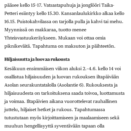
pääsee kello 15–17. Vatsastapuhuja ja jonglööri Taika-
Petteri esiintyy kello 15.30. Kansanlaulukirkko alkaa kello
16.15. Puistokahvilassa on tarjolla pulla ja kahvi tai mehu.
Myynnissä on makkaraa, tuotto menee
Yhteisvastuukeräykseen. Mukaan voi ottaa omia
piknikeväitä. Tapahtuma on maksuton ja päihteetön.
Hiljaisuutta ja luovaa rukousta
Kesäkuun ensimmäisen viikon aluksi 2.–4.6. kello 14 voi
osallistua hiljaisuuden ja luovan rukouksen iltapäivään
Asolan seurakuntatalolla (Asolantie 6). Rukouksesta ja
hiljaisuudesta on tarkoituksena saada toivoa, luottamusta
ja voimaa. Iltapäivien aikana vuorottelevat rauhallinen
juttelu, hiljaiset hetket ja rukous. Tapahtumassa
tutustutaan myös kirjoittamiseen ja maalaamiseen sekä
muuhun hengellisyyttä syventävään tapaan olla