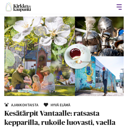
Avaa
AJANKOHTAISTA
HYVÄ ELÄMÄ
Kesätärpit Vantaalle: ratsasta
kepparilla, rukoile luovasti, vaella