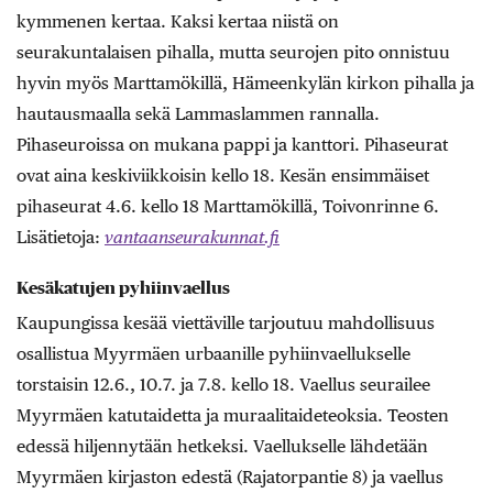
kymmenen kertaa. Kaksi kertaa niistä on
seurakuntalaisen pihalla, mutta seurojen pito onnistuu
hyvin myös Marttamökillä, Hämeenkylän kirkon pihalla ja
hautausmaalla sekä Lammaslammen rannalla.
Pihaseuroissa on mukana pappi ja kanttori. Pihaseurat
ovat aina keskiviikkoisin kello 18. Kesän ensimmäiset
pihaseurat 4.6. kello 18 Marttamökillä, Toivonrinne 6.
Lisätietoja:
vantaanseurakunnat.fi
Kesäkatujen pyhiinvaellus
Kaupungissa kesää viettäville tarjoutuu mahdollisuus
osallistua Myyrmäen urbaanille pyhiinvaellukselle
torstaisin 12.6., 10.7. ja 7.8. kello 18. Vaellus seurailee
Myyrmäen katutaidetta ja muraali­taideteoksia. Teosten
edessä hiljennytään hetkeksi. Vaellukselle lähdetään
Myyrmäen kirjaston edestä (Rajatorpantie 8) ja vaellus