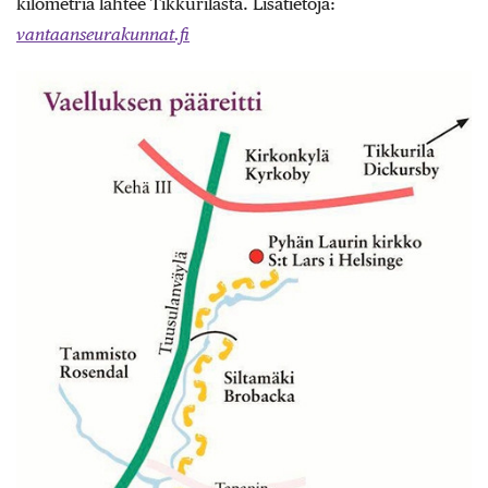
kilometriä lähtee Tikkurilasta. Lisätietoja:
vantaanseurakunnat.fi