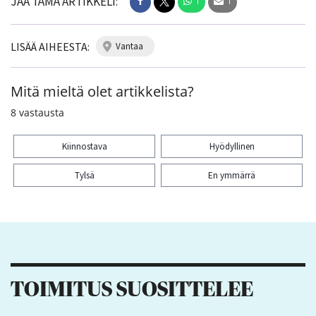
JAA TÄMÄ ARTIKKELI:
1
1
LISÄÄ AIHEESTA:
vantaa
Mitä mieltä olet artikkelista?
8
vastausta
Kiinnostava
Hyödyllinen
Tylsä
En ymmärrä
Kiitos palautteesta! Jaa artikkeli:
1
1
TOIMITUS SUOSITTELEE