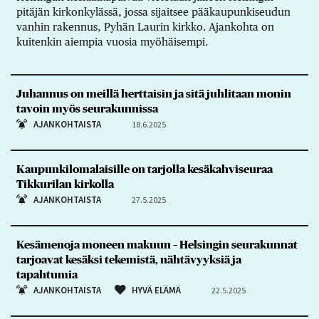
pitäjän kirkonkylässä, jossa sijaitsee pääkaupunkiseudun
vanhin rakennus, Pyhän Laurin kirkko. Ajankohta on
kuitenkin aiempia vuosia myöhäisempi.
Juhannus on meillä herttaisin ja sitä juhlitaan monin
tavoin myös seurakunnissa
AJANKOHTAISTA
18.6.2025
Kaupunkilomalaisille on tarjolla kesäkahviseuraa
Tikkurilan kirkolla
AJANKOHTAISTA
27.5.2025
Kesämenoja moneen makuun – Helsingin seurakunnat
tarjoavat kesäksi tekemistä, nähtävyyksiä ja
tapahtumia
AJANKOHTAISTA
HYVÄ ELÄMÄ
22.5.2025