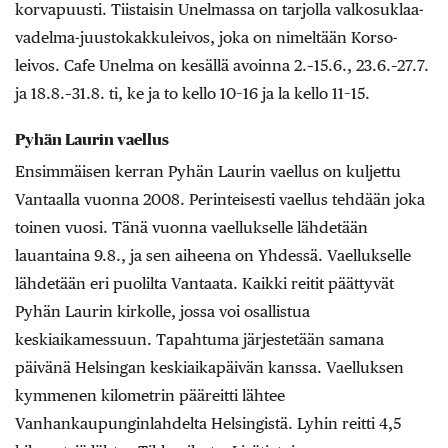
korvapuusti. Tiistaisin Unelmassa on tarjolla valkosuklaa-
vadelma-juustokakkuleivos, joka on nimeltään Korso-
leivos. Cafe Unelma on kesällä avoinna 2.–15.6., 23.6.–27.7.
ja 18.8.–31.8. ti, ke ja to kello 10–16 ja la kello 11–15.
Pyhän Laurin vaellus
Ensimmäisen kerran Pyhän Laurin vaellus on kuljettu
Vantaalla vuonna 2008. Perinteisesti vaellus tehdään joka
toinen vuosi. Tänä vuonna vaellukselle lähdetään
lauantaina 9.8., ja sen aiheena on Yhdessä. Vaellukselle
lähdetään eri puolilta Vantaata. Kaikki reitit päättyvät
Pyhän Laurin kirkolle, jossa voi osallistua
keskiaikamessuun. Tapahtuma järjestetään samana
päivänä Helsingan keskiaikapäivän kanssa. Vaelluksen
kymmenen kilometrin pääreitti lähtee
Vanhankaupunginlahdelta Helsingistä. Lyhin reitti 4,5