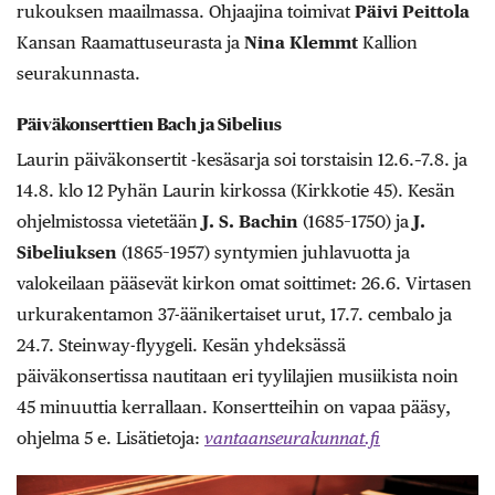
rukouksen maailmassa. Ohjaajina toimivat
Päivi Peittola
Kansan Raamattuseurasta ja
Nina Klemmt
Kallion
seurakunnasta.
Päiväkonserttien Bach ja Sibelius
Laurin päiväkonsertit -kesäsarja soi torstaisin 12.6.–7.8. ja
14.8. klo 12 Pyhän Laurin kirkossa (Kirkkotie 45). Kesän
ohjelmistossa vietetään
J. S. Bachin
(1685–1750) ja
J.
Sibeliuksen
(1865–1957) syntymien juhlavuotta ja
valokeilaan pääsevät kirkon omat soittimet: 26.6. Virtasen
urkurakentamon 37-äänikertaiset urut, 17.7. cembalo ja
24.7. Steinway-flyygeli. Kesän yhdeksässä
päiväkonsertissa nautitaan eri tyylilajien musiikista noin
45 minuuttia kerrallaan. Konsertteihin on vapaa pääsy,
ohjelma 5 e. Lisätietoja:
vantaanseurakunnat.fi