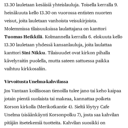
13.30 lauletaan kesäisiä yhteislauluja. Toisella kerralla 9.
heinäkuuta kello 13.30 on vuorossa entisten nuorten
veisut, joita lauletaan vanhoista veisukirjoista.
Molemmissa tilaisuuksissa laulattajana on kanttori
Tuomas Heikkilä
. Kolmannella kerralla 6. elokuuta kello
13.30 lauletaan yhdessä kansanlauluja, joita laulattaa
kanttori
Sini Nikku
. Tilaisuudet ovat kirkon pihalla
kävelyraitin puolella, mutta sateen sattuessa paikka
vaihtuu kirkkosaliin.
Virvoitusta Unelma-kahvilassa
Jos Vantaan koillisosan tienoilla tulee jano tai keho kaipaa
jotain pientä suolaista tai makeaa, kannattaa poiketa
Korson kirkolla (Merikotkantie 4). Sieltä löytyy Cafe
Unelma (sisäänkäynti Korsonpolku 7), josta saa kahvilan
pitäjän itsetekemiä tuotteita. Kahvilan suosikki on