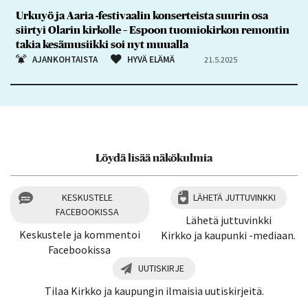
Urkuyö ja Aaria -festivaalin konserteista suurin osa
siirtyi Olarin kirkolle – Espoon tuomiokirkon remontin
takia kesämusiikki soi nyt muualla
AJANKOHTAISTA
HYVÄ ELÄMÄ
21.5.2025
Löydä lisää näkökulmia
KESKUSTELE
LÄHETÄ JUTTUVINKKI
FACEBOOKISSA
Lähetä juttuvinkki
Keskustele ja kommentoi
Kirkko ja kaupunki -mediaan.
Facebookissa
UUTISKIRJE
Tilaa Kirkko ja kaupungin ilmaisia uutiskirjeitä.