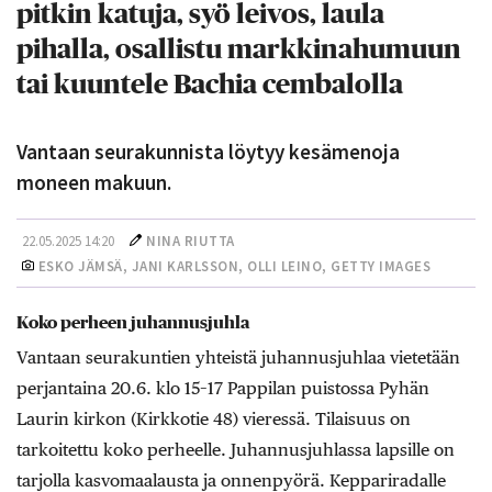
pitkin katuja, syö leivos, laula
pihalla, osallistu markkinahumuun
tai kuuntele Bachia cembalolla
Vantaan seurakunnista löytyy kesämenoja
moneen makuun.
22.05.2025 14:20
NINA RIUTTA
ESKO JÄMSÄ, JANI KARLSSON, OLLI LEINO, GETTY IMAGES
Koko perheen juhannusjuhla
Vantaan seurakuntien yhteistä juhannusjuhlaa vietetään
perjantaina 20.6. klo 15–17 Pappilan puistossa Pyhän
Laurin kirkon (Kirkkotie 48) vieressä. Tilaisuus on
tarkoitettu koko perheelle. Juhannusjuhlassa lapsille on
tarjolla kasvomaalausta ja onnenpyörä. Keppariradalle