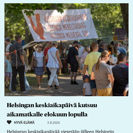
Helsingan keskiaikapäivä kutsuu
aikamatkalle elokuun lopulla
HYVÄ ELÄMÄ
3.8.2026
Helsingan keskiaikapäivää vietetään jälleen Helsingin