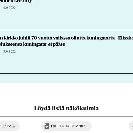
linen kristitty
9.9.2022
kirkko juhlii 70 vuotta vallassa ollutta kuningatarta – Elisabet
lukseensa kuningatar ei pääse
3.6.2022
Löydä lisää näkökulmia
OOKISSA
LÄHETÄ JUTTUVINKKI