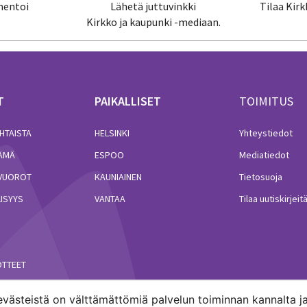
mentoi
Lähetä juttuvinkki
Tilaa Kirk
Kirkko ja kaupunki -mediaan.
T
PAIKALLISET
TOIMITUS
HTAISTA
HELSINKI
Yhteystiedot
LÄMÄ
ESPOO
Mediatiedot
VUOROT
KAUNIAINEN
Tietosuoja
ISYYS
VANTAA
Tilaa uutiskirjeit
ÖTTEET
västeistä on välttämättömiä palvelun toiminnan kannalta ja