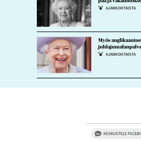
pää ja vakaumuksel
AJANKOHTAISTA
Myös anglikaaninen 
juhlajumalanpalve
AJANKOHTAISTA
KESKUSTELE FACEB