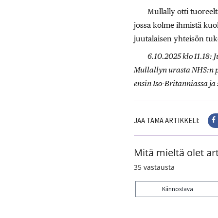
Mullally otti tuoree
jossa kolme ihmistä kuo
juutalaisen yhteisön tuk
6.10.2025 klo 11.18: 
Mullallyn urasta NHS:n p
ensin Iso-Britanniassa ja s
JAA TÄMÄ ARTIKKELI:
Mitä mieltä olet art
35
vastausta
Kiinnostava
Kiitos palautteesta! J