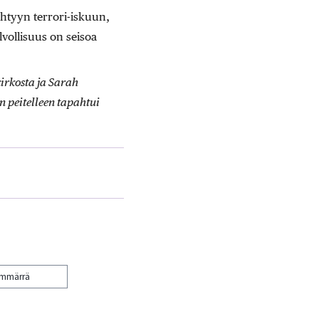
ehtyyn terrori-iskuun,
vollisuus on seisoa
kirkosta ja Sarah
 peitelleen tapahtui
ymmärrä