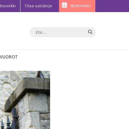
ttuvinkki
Tilaa uutiskirje
MENOHAKU
Hae
VUOROT