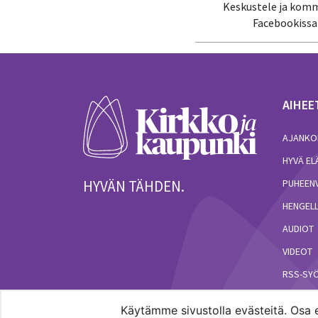
Keskustele ja kom
Facebookissa
AIHEE
AJANKO
HYVÄ E
HYVÄN TÄHDEN.
PUHEEN
HENGELL
AUDIOT
VIDEOT
RSS-SY
Käytämme sivustolla evästeitä. Osa e