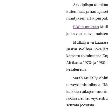
Arkkipiispa toimitta
kuten häät ja hautajais
nimityksen arkkipiispaks
BBC:n mukaan
Mulla
jotka vastustavat naiste
Mullallyn virkaanas
Justin Welbyä
, joka jä
katsottu toimintansa Eng
Afrikassa 1970- ja 1980-lu
kesäleireillä.
Sarah Mullally vihit
terveydenhuollossa. Hän
kaikkien aikojen nuorimp
roolissa eli terveydenhuo
seurata Jeesusta.