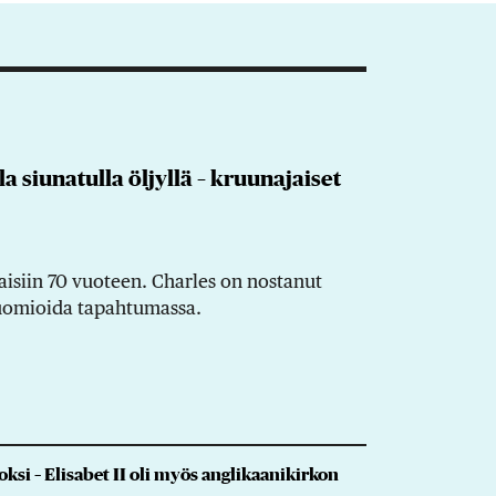
a siunatulla öljyllä – kruunajaiset
isiin 70 vuoteen. Charles on nostanut
uomioida tapahtumassa.
si – Elisabet II oli myös anglikaanikirkon