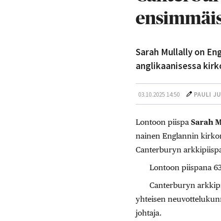
ensimmäis
Sarah Mullally on En
anglikaanisessa kirk
03.10.2025 14:50
PAULI J
Lontoon piispa
Sarah M
nainen Englannin kirkon
Canterburyn arkkipiispa
Lontoon piispana 63
Canterburyn arkkipi
yhteisen neuvottelukun
johtaja.