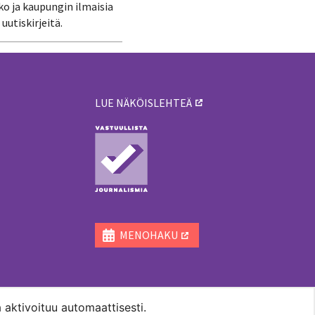
ko ja kaupungin ilmaisia
uutiskirjeitä.
LUE NÄKÖISLEHTEÄ
ä
MENOHAKU
 aktivoituu automaattisesti.