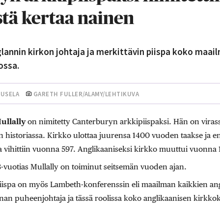
tä kertaa nainen
glannin kirkon johtaja ja merkittävin piispa koko maai
ossa.
UUSELA
GARETH FULLER/ALAMY/LEHTIKUVA
ullally
on nimitetty Canterburyn arkkipiispaksi. Hän on vira
 historiassa. Kirkko ulottaa juurensa 1400 vuoden taakse ja 
 vihittiin vuonna 597. Anglikaaniseksi kirkko muuttui vuonna 
-vuotias Mullally on toiminut seitsemän vuoden ajan.
ispa on myös Lambeth-konferenssin eli maailman kaikkien ang
nan puheenjohtaja ja tässä roolissa koko anglikaanisen kirk