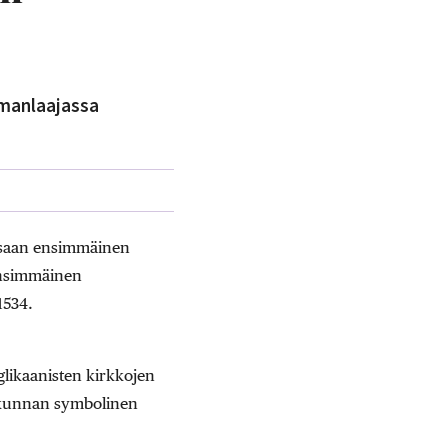
lmanlaajassa
ssaan ensimmäinen
ensimmäinen
1534.
likaanisten kirkkojen
kokunnan symbolinen