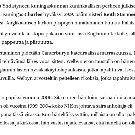
a Yhdistyneen kuningaskunnan kuninkaallisen perheen julkiset 
et. Kuningas
Charles
hyväksyi 29.9. pääministeri
Keith Starme
i. Anglikaanisen kirkon piispojen nimittäminen kuuluu hallitsi
llyn valinta arkkipiispaksi on suuri asia Englannin kirkolle, sil
n pappeutta ja piispuutta.
ettaminen pidetään Canterburyn katedraalissa marraskuussa. 
tti tehtävänsä lähes vuosi sitten. Welbyn eron taustalla on häne
lannin lasten hyväksikäyttötapauksista, jotka tapahtuivat Isoss
vuilla. Welbyn arvosteltiin peitelleen rikoksia, jotka tapahtuivat k
tiin papiksi vuonna 2006. Sitä ennen hän toimi sairaanhoitajana
 oli vuosina 1999–2004 koko NHS:n johtava sairaanhoitaja eli C
ana tässä virassa. Kun häneltä kysyttiin, millaista on ollut pal
llossa ja kirkossa, hän vastasi ajattelevansa, että hänellä on ol