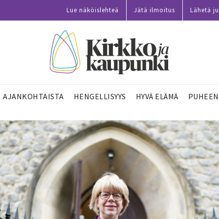
Lue näköislehteä
Jätä ilmoitus
Lähetä ju
AJANKOHTAISTA
HENGELLISYYS
HYVÄ ELÄMÄ
PUHEEN