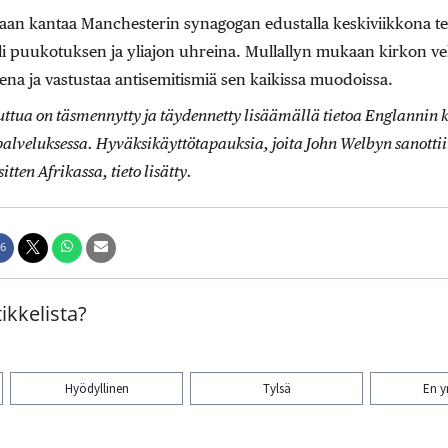
ltaan kantaa Manchesterin synagogan edustalla keskiviikkona t
li puukotuksen ja yliajon uhreina. Mullallyn mukaan kirkon vel
ena ja vastustaa antisemitismiä sen kaikissa muodoissa.
Juttua on täsmennytty ja täydennetty lisäämällä tietoa Englannin 
alveluksessa. Hyväksikäyttötapauksia, joita John Welbyn sanottiin
itten Afrikassa, tieto lisätty.
6
ikkelista?
Hyödyllinen
Tylsä
En 
aa artikkeli: