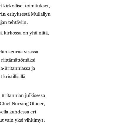
kirkolliset toimitukset,
rin
esityksestä Mullallyn
jan tehtäviin.
lä kirkossa on yhä niitä,
Hän seuraa virassa
n riittämättömäksi
a-Britanniassa ja
ristillisillä
 Britannian julkisessa
hief Nursing Officer,
vella kahdessa eri
lut vain yksi vihkimys: