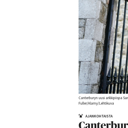
Canterburyn uusi arkkipiispa Sa
Fuller/Alamy/Lehtikuva
AJANKOHTAISTA
Canterbury