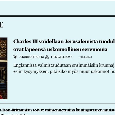
E
Charles III voidellaan Jerusalemista tuodull
ovat läpeensä uskonnollinen seremonia
AJANKOHTAISTA
HENGELLISYYS
20.4.2023
Englannissa valmistaudutaan ensimmäisiin kruunaja
esiin kysymyksen, pitäisikö myös muut uskonnot h
a Ison-Britannian soivat vaimennettuina kuningattaren muistok