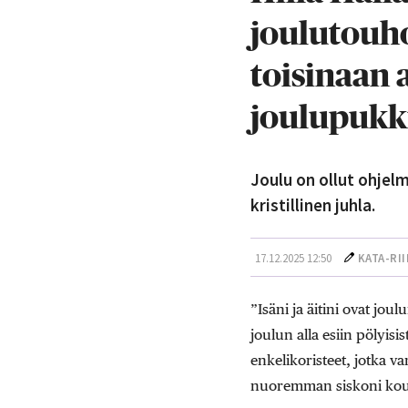
joulutouho
toisinaan 
joulupukk
Joulu on ollut ohjelm
kristillinen juhla.
17.12.2025 12:50
KATA-RI
”Isäni ja äitini ovat jou
joulun alla esiin pölyis
enkelikoristeet, jotka v
nuoremman siskoni koul