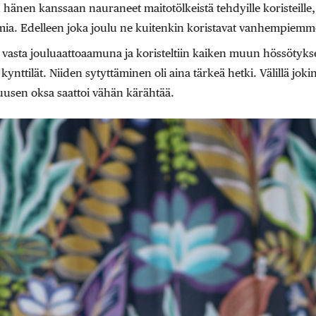
änen kanssaan nauraneet maitotölkeistä tehdyille koristeille, s
ia. Edelleen joka joulu ne kuitenkin koristavat vanhempiemme
n vasta jouluaattoaamuna ja koristeltiin kaiken muun hössötyksen
ynttilät. Niiden sytyttäminen oli aina tärkeä hetki. Välillä jokin
 kuusen oksa saattoi vähän kärähtää.