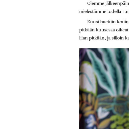
Olemme jälkeenpäin h
mielestämme todella rum
Kuusi haettiin kotii
pitkään kuusessa oikeat k
liian pitkään, ja silloin