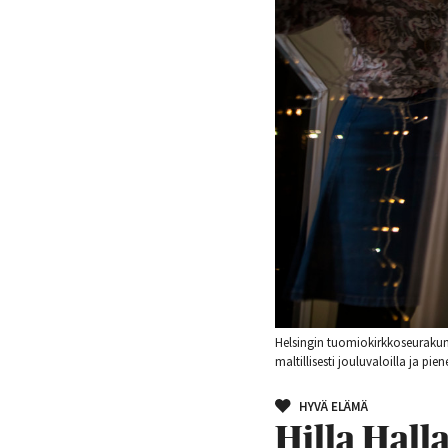
Helsingin tuomiokirkkoseurakunn
maltillisesti jouluvaloilla ja pien
HYVÄ ELÄMÄ
Hilla Hall