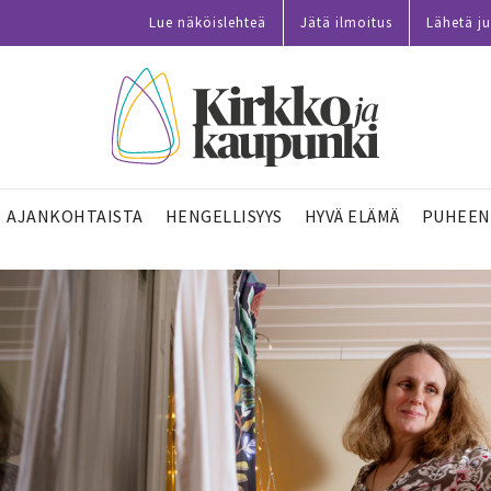
Lue näköislehteä
Jätä ilmoitus
Lähetä ju
AJANKOHTAISTA
HENGELLISYYS
HYVÄ ELÄMÄ
PUHEEN