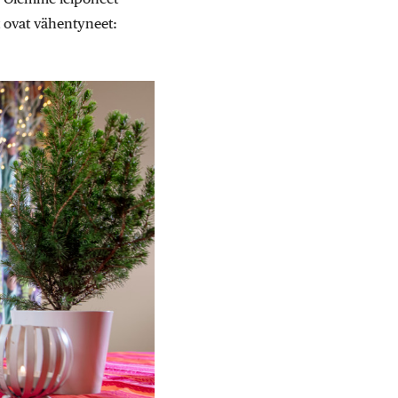
t ovat vähentyneet: