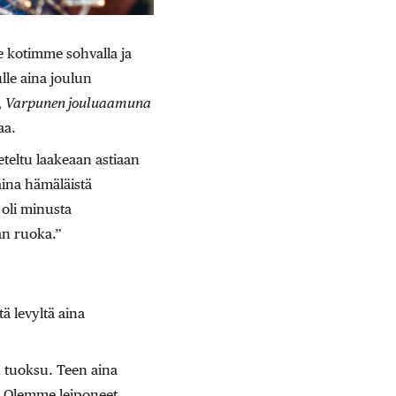
­kotimme sohvalla ja
lle aina joulun
,
Varpunen jouluaamuna
aa.
eteltu laakeaan astiaan
 aina hämäläistä
 oli minusta
an ruoka.”
itä levyltä aina
n tuoksu. Teen aina
i. Olemme leiponeet