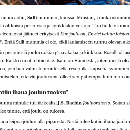
 äitini äidin,
Salli
-mummin, kanssa. Muistan, kuinka istuimme 
u­vihkoista perinteisiä ja synkkiäkin veisuja. Tuo hetki oli minu
leeni ovat jääneet erityisesti
Kun joulu on
,
En ­etsi valtaa loistoa
ä
. Enää Salli-mummia ei ole, ­eikä laulamiseen tunnu olevan aik
n perinteisiä jouluruokia: graavikalaa ja kinkkua. Rosolli oli as
n. Kaikki ruoat tehtiin itse. Isäni on Hämeestä, joten meillä oli
oa, jota hän valmisti perinteisellä reseptillä. Lapsena syöminen
muistelen, etteivät jouluruoat olleet sen pahempia kuin muuka
otiin ihana joulun tuoksu”
suutta minulle tuli tärkeäksi
J.S. Bachin
Jouluoratorio
. Soitan s
ulee tunne, että joulu on tulossa.
na leipoa joulun alla pipareita. Niistä tulee kotiin ihana joulu
. Reseptin piparitaikinaan sain yhdeltä aiemmalta työkaveriltan