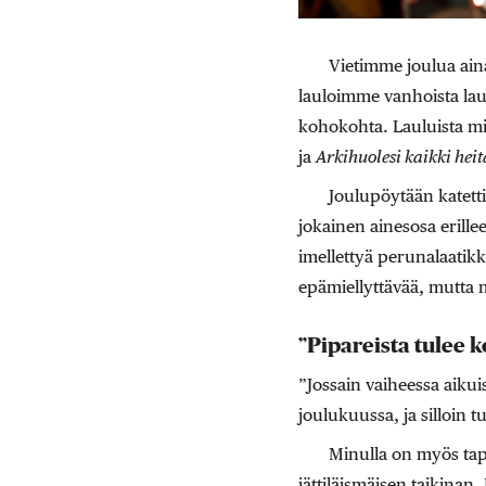
Vietimme joulua aina
lauloimme vanhoista laul
kohokohta. Lauluista mie
ja
­Arkihuolesi kaikki heit
Joulupöytään katettii
jokainen ainesosa erillee
imellettyä perunalaatikk
epämiellyttävää, mutta 
”Pipareista tulee k
”Jossain vaiheessa aikui
joulukuussa, ja silloin t
Minulla on myös tapa
jättiläismäisen taikinan