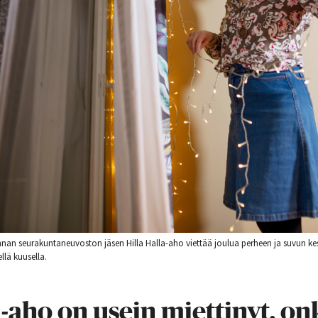
an seurakuntaneuvoston jäsen Hilla Halla-aho viettää joulua perheen ja suvun kes
ellä kuusella.
a-aho on usein miettinyt, on