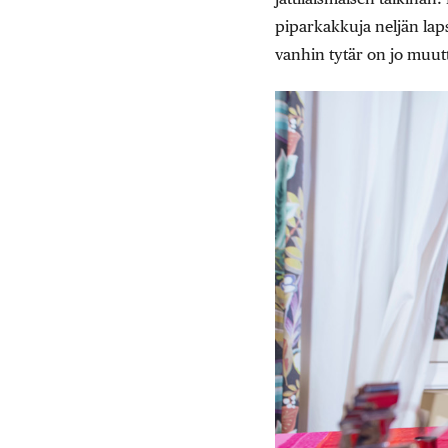
piparkakkuja neljän laps
vanhin tytär on jo muutt