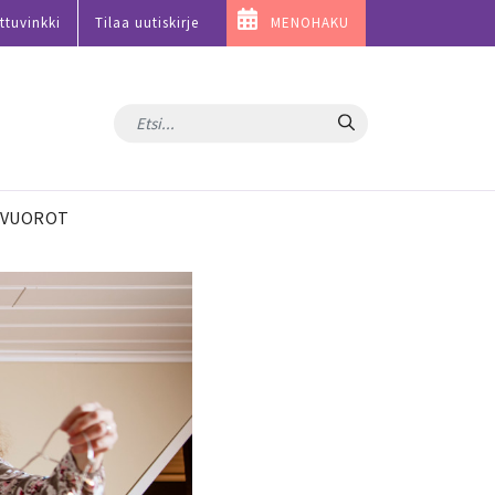
ttuvinkki
Tilaa uutiskirje
MENOHAKU
Hae
VUOROT