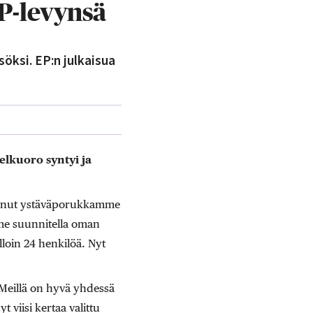
P-levynsä
öksi. EP:n julkaisua
elkuoro syntyi ja
stunut ystäväporukkamme
mme suunnitella oman
loin 24 henkilöä. Nyt
 Meillä on hyvä yhdessä
viisi kertaa valittu