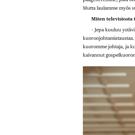
Mutta laulamme myös suo
Miten televisiosta
– Jepa kuuluu ystäv
kuoronjohtamistaustaa. 
kuoromme johtaja, ja kun
kaivannut gospelkuoron i