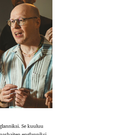
nglanniksi. Se kuuluu
parhaiten englanniksi.