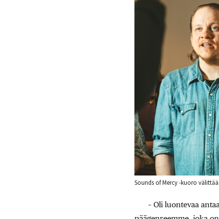
Sounds of Mercy -kuoro välittä
– Oli luontevaa anta
päägenreemme, joka on a