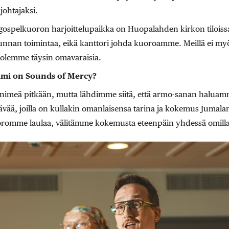
ohtajaksi.
gospelkuoron harjoittelupaikka on Huopalahden kirkon tilois
nnan toimintaa, eikä kanttori johda kuoroamme. Meillä ei my
n olemme täysin omavaraisia.
imi on
Sounds of Mercy?
imeä pitkään, mutta lähdimme siitä, että armo-sanan haluamm
ävää, joilla on kullakin omanlaisensa tarina ja kokemus Jumala
romme laulaa, välitämme kokemusta eteenpäin yhdessä omilla