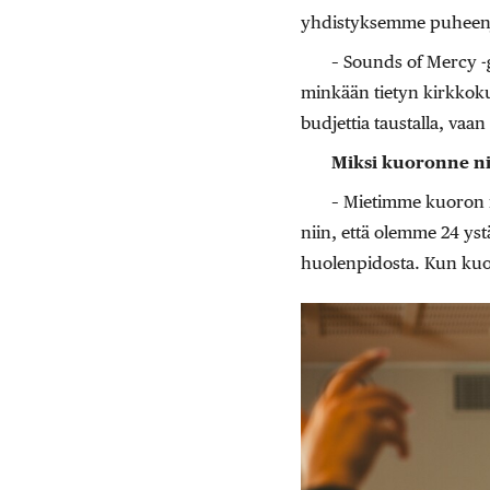
yhdistyksemme puheenj
– Sounds of Mercy -
minkään tietyn kirkkoku
budjettia taustalla, vaa
Miksi kuoronne n
– Mietimme kuoron n
niin, että olemme 24 yst
huolenpidosta. Kun kuo