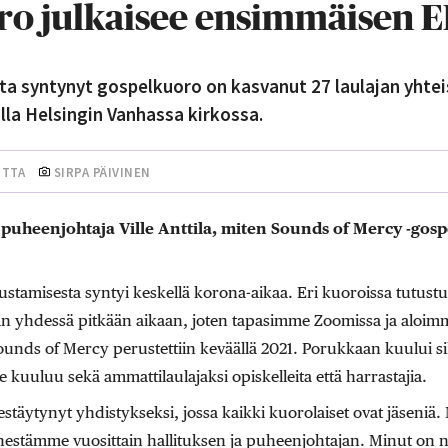
ro julkaisee ensimmäisen E
a syntynyt gospelkuoro on kasvanut 27 laulajan yhteis
lla Helsingin Vanhassa kirkossa.
UTTA
SIRPA PÄIVINEN
puheenjohtaja Ville Anttila, miten Sounds of Mercy -gosp
ustamisesta syntyi keskellä korona-aikaa. Eri kuoroissa tutu
aan yhdessä pitkään aikaan, joten tapasimme Zoomissa ja aloi
unds of Mercy perustettiin keväällä 2021. Porukkaan kuului sil
uuluu sekä ammattilaulajaksi opiskelleita että harrastajia.
täytynyt yhdistykseksi, jossa kaikki kuorolaiset ovat jäseniä.
stämme vuosittain hallituksen ja puheenjohtajan. Minut on nyt 