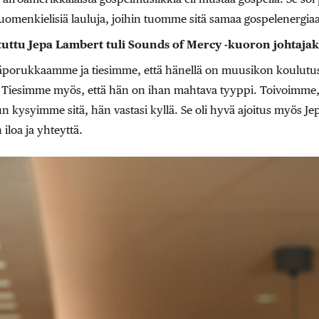
menkielisiä lauluja, joihin tuomme sitä samaa gospelenergiaa
 tuttu Jepa Lambert tuli Sounds of Mercy -kuoron johtajak
äporukkaamme ja tiesimme, että hänellä on muusikon koulutus
Tiesimme myös, että hän on ihan mahtava tyyppi. Toivoimme, et
 kysyimme sitä, hän vastasi kyllä. Se oli hyvä ajoitus myös Jepal
loa ja yhteyttä.