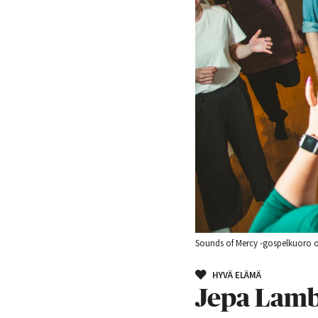
Sounds of Mercy -gospelkuoro on
HYVÄ ELÄMÄ
Jepa Lamb