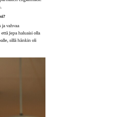
.
si?
 ja vahvaa
tä Jepa haluaisi olla
le, sillä hänkin oli