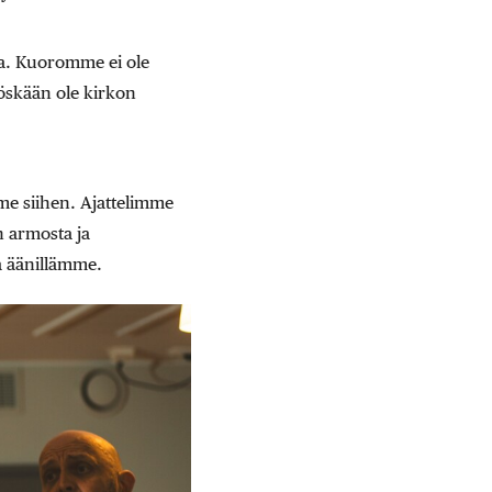
sa. Kuoromme ei ole
öskään ole kirkon
e siihen. Ajattelimme
n armosta ja
 äänillämme.