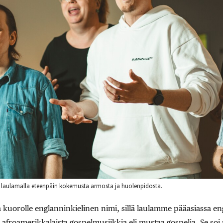
ä laulamalla eteenpäin kokemusta armosta ja huolenpidosta.
a kuorolle englanninkielinen nimi, sillä laulamme pääasiassa e
froamerikkalaista gospelmusiikkia eli mustaa gospelia. Se soi 