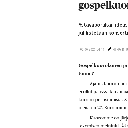
gospelkuo
Ystäväporukan ideast
juhlistetaan konserti
02.06.2026 14:49
NINA RI
Gospelkuorolainen ja 
toimii?
– Ajatus kuoron per
ei ollut päässyt laulam
kuoron perustamista. So
meitä on 27. Kuoroomme k
– Kuoromme on järjes
tekemisen meininki. Ääne