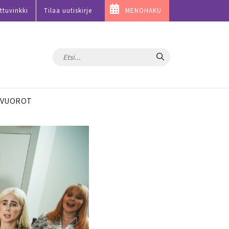
ttuvinkki
Tilaa uutiskirje
MENOHAKU
Hae
VUOROT