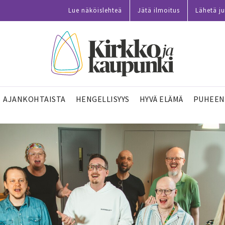
Lue näköislehteä
Jätä ilmoitus
Lähetä ju
AJANKOHTAISTA
HENGELLISYYS
HYVÄ ELÄMÄ
PUHEEN