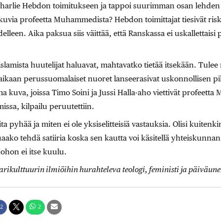
harlie Hebdon toimitukseen ja tappoi suurimman osan lehden t
kuvia profeetta Muhammedista? Hebdon toimittajat tiesivät riski
delleen. Aika paksua siis väittää, että Ranskassa ei uskallettaisi 
slamista huutelijat haluavat, mahtavatko tietää itsekään. Tulee
aikaan perussuomalaiset nuoret lanseerasivat uskonnollisen pi
a kuva, joissa Timo Soini ja Jussi Halla-aho viettivät profeet
issa, kilpailu peruutettiin.
ta pyhää ja miten ei ole yksiselitteisiä vastauksia. Olisi kuitenki
uaako tehdä satiiria koska sen kautta voi käsitellä yhteiskunnan
johon ei itse kuulu.
arikulttuurin ilmiöihin hurahteleva teologi, feministi ja päiväune
2
2