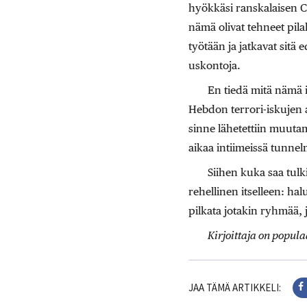
hyökkäsi ranskalaisen C
nämä olivat tehneet pila
työtään ja jatkavat sitä e
uskontoja.
En tiedä mitä nämä i
Hebdon terrori-iskujen 
sinne lähetettiin muutam
aikaa intiimeissä tunnelm
Siihen kuka saa tulki
rehellinen itselleen: hal
pilkata jotakin ryhmää, 
Kirjoittaja on popula
JAA TÄMÄ ARTIKKELI: