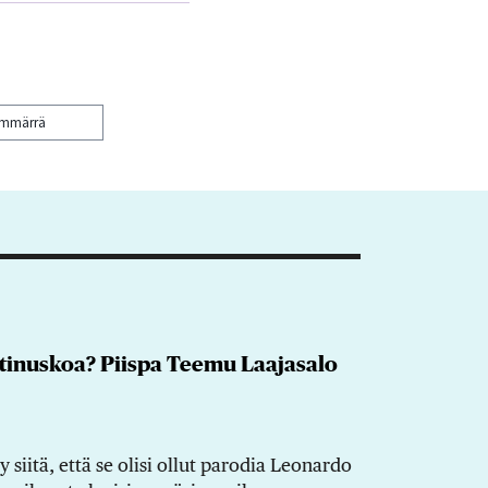
ymmärrä
istinuskoa? Piispa Teemu Laajasalo
 siitä, että se olisi ollut parodia Leonardo