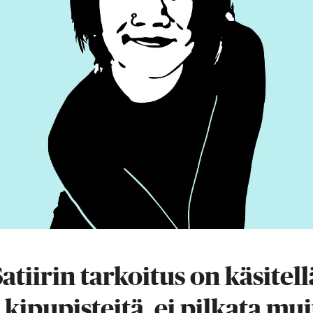
atiirin tarkoitus on käsitell
 kipupisteitä, ei pilkata mui