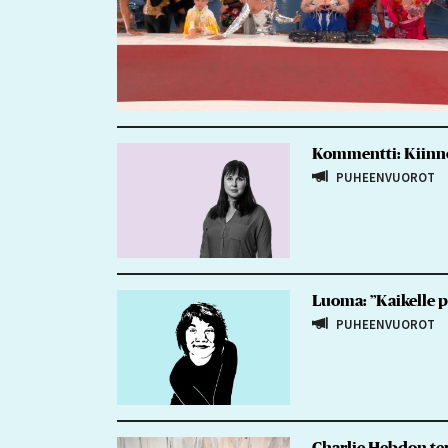
Kommentti: Kiinnos
PUHEENVUOROT
Luoma: ”Kaikelle pi
PUHEENVUOROT
Charlie Hebdon ter