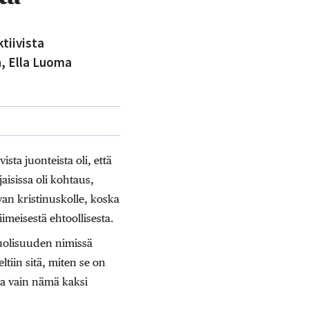
tiivista
n, Ella Luoma
ta juonteista oli, että
aisissa oli kohtaus,
evan kristinuskolle, koska
meisestä ehtoollisesta.
puolisuuden nimissä
tiin sitä, miten se on
sa vain nämä kaksi