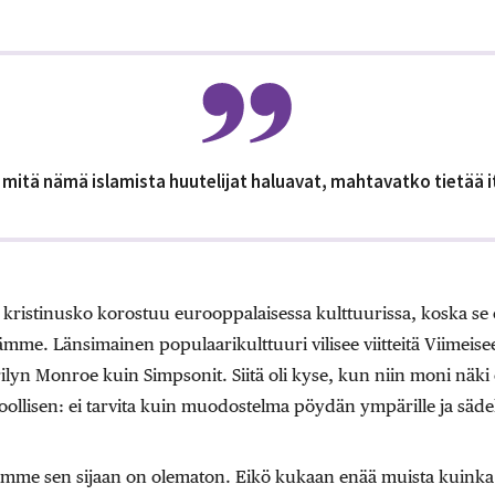
 mitä nämä islamista huutelijat haluavat, mahtavatko tietää 
ä kristinusko korostuu eurooppalaisessa kulttuurissa, koska se o
me. Länsimainen populaarikulttuuri vilisee viitteitä Viimeisee
ilyn Monroe kuin Simpsonit. Siitä oli kyse, kun niin moni näki
toollisen: ei tarvita kuin muodostelma pöydän ympärille ja säd
timme sen sijaan on olematon. Eikö kukaan enää muista kuinka