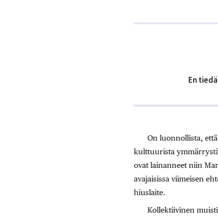
En tiedä
On luonnollista, ett
kulttuurista ymmärrystäm
ovat lainanneet niin Mar
avajaisissa viimeisen eh
hiuslaite.
Kollektiivinen muis