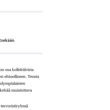
itsekään.
n osa kollektiivista
n ehtoolliseen. Teosta
 olympialaisten
ekehää muistuttava
 terroristiryhmä