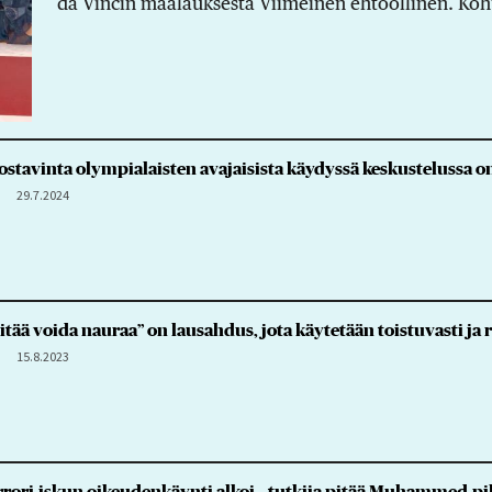
da Vincin maalauksesta Viimeinen ehtoollinen. Koh
tavinta olympialaisten avajaisista käydyssä keskustelussa on 
29.7.2024
tää voida nauraa” on lausahdus, jota käytetään toistuvasti ja r
15.8.2023
rori-iskun oikeudenkäynti alkoi – tutkija pitää Muhammed-pi