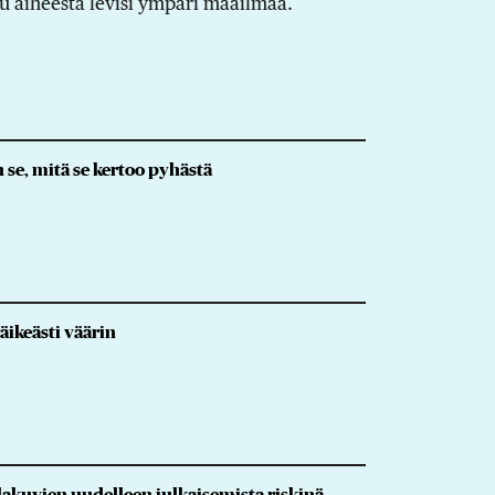
u aiheesta levisi ympäri maailmaa.
se, mitä se kertoo pyhästä
äikeästi väärin
lakuvien uudelleen julkaisemista riskinä