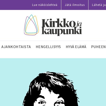
Lue näköislehteä
Jätä ilmoitus
Lähetä ju
AJANKOHTAISTA
HENGELLISYYS
HYVÄ ELÄMÄ
PUHEEN