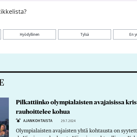
ikkelista?
Hyödyllinen
Tylsä
En 
aa artikkeli:
E
Pilkattiinko olympialaisten avajaisissa kr
rauhoittelee kohua
AJANKOHTAISTA
29.7.2024
Olympialaisten avajaisten yhtä kohtausta on syytetty