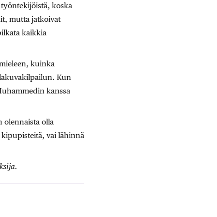
yöntekijöistä, koska
t, mutta jatkoivat
pilkata kaikkia
 mieleen, kuinka
lakuvakilpailun. Kun
ta Muhammedin kanssa
n olennaista olla
 kipupisteitä, vai lähinnä
ksija.