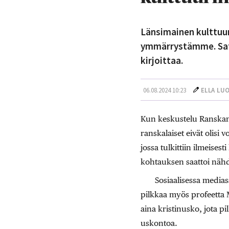
Länsimainen kulttuuri
ymmärrystämme. Satii
kirjoittaa.
06.08.2024 10:23
ELLA LU
Kun keskustelu Ranskan o
ranskalaiset eivät olisi 
jossa tulkittiin ilmeises
kohtauksen saattoi nähd
Sosiaalisessa medias
pilkkaa myös profeetta M
aina kristinusko, jota p
uskontoa.