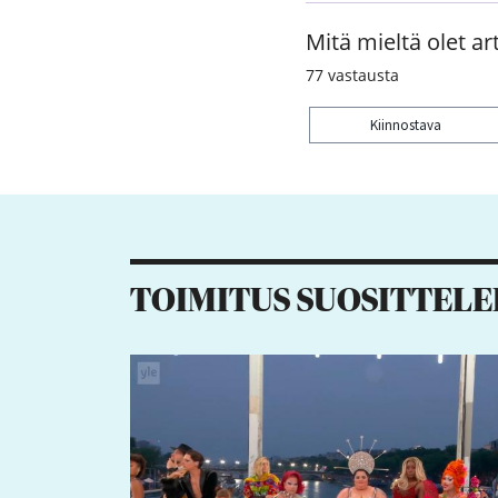
Mitä mieltä olet art
77
vastausta
Kiinnostava
Kiitos palautteesta! J
2
2
TOIMITUS SUOSITTELE