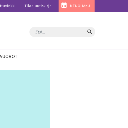
ttuvinkki
Tilaa uutiskirje
MENOHAKU
Hae
VUOROT