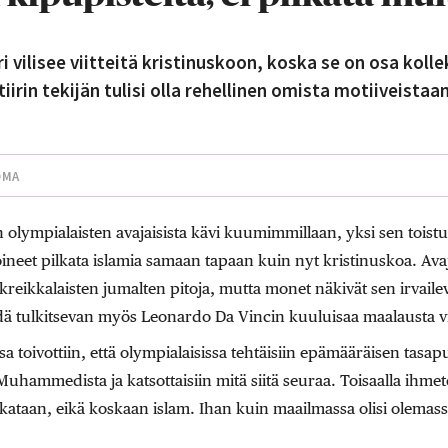
 vilisee viitteitä kristinuskoon, koska se on osa kollek
rin tekijän tulisi olla rehellinen omista motiiveistaa
OMA
lympialaisten avajaisista kävi kuumimmillaan, yksi sen toistuvis
voineet pilkata islamia samaan tapaan kuin nyt kristinuskoa. Avaj
ti kreikkalaisten jumalten pitoja, mutta monet näkivät sen irvail
ä tulkitsevan myös Leonardo Da Vincin kuuluisaa maalausta vii
sa toivottiin, että olympialaisissa tehtäisiin epämääräisen tasa
uhammedista ja katsottaisiin mitä siitä seuraa. Toisaalla ihmetel
ilkataan, eikä koskaan islam. Ihan kuin maailmassa olisi olemas