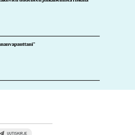
 sananvapauttani”
UUTISKIRJE