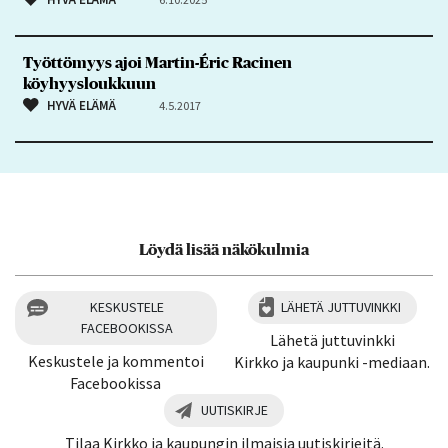
Työttömyys ajoi Martin-Éric Racinen
köyhyysloukkuun
HYVÄ ELÄMÄ
4.5.2017
Löydä lisää näkökulmia
KESKUSTELE
LÄHETÄ JUTTUVINKKI
FACEBOOKISSA
Lähetä juttuvinkki
Keskustele ja kommentoi
Kirkko ja kaupunki -mediaan.
Facebookissa
UUTISKIRJE
Tilaa Kirkko ja kaupungin ilmaisia uutiskirjeitä.