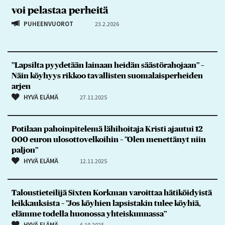
voi pelastaa perheitä
PUHEENVUOROT
23.2.2026
”Lapsilta pyydetään lainaan heidän säästörahojaan” –
Näin köyhyys rikkoo tavallisten suomalaisperheiden
arjen
HYVÄ ELÄMÄ
27.11.2025
Potilaan pahoinpitelemä lähihoitaja Kristi ajautui 12
000 euron ulosottovelkoihin – ”Olen menettänyt niin
paljon”
HYVÄ ELÄMÄ
12.11.2025
Taloustieteilijä Sixten Korkman varoittaa hätiköidyistä
leikkauksista – ”Jos köyhien lapsistakin tulee köyhiä,
elämme todella huonossa yhteiskunnassa”
HYVÄ ELÄMÄ
6.10.2025