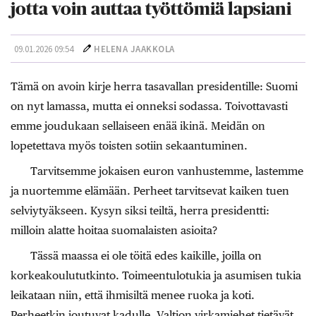
jotta voin auttaa työttömiä lapsiani
09.01.2026 09:54
HELENA JAAKKOLA
Tämä on avoin kirje herra tasavallan presidentille: Suomi
on nyt lamassa, mutta ei onneksi sodassa. Toivottavasti
emme joudukaan sellaiseen enää ikinä. Meidän on
lopetettava myös toisten sotiin sekaantuminen.
Tarvitsemme jokaisen euron vanhustemme, lastemme
ja nuortemme elämään. Perheet tarvitsevat kaiken tuen
selviytyäkseen. Kysyn siksi teiltä, herra presidentti:
milloin alatte hoitaa suomalaisten asioita?
Tässä maassa ei ole töitä edes kaikille, joilla on
korkeakoulututkinto. Toimeentulotukia ja asumisen tukia
leikataan niin, että ihmisiltä menee ruoka ja koti.
Perheetkin joutuvat kadulle. Valtion virkamiehet tietävät