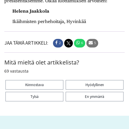
presidentiksemme. Olkaa luottamuksen arvoinen!
Helena Jaakkola
Ikäihmisten perhehoitaja, Hyvinkää
JAA TÄMÄ ARTIKKELI:
2
6
5
Mitä mieltä olet artikkelista?
69
vastausta
Kiinnostava
Hyödyllinen
Tylsä
En ymmärrä
Kiitos palautteesta! Jaa artikkeli:
2
6
5