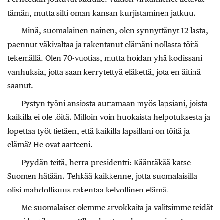
tämän, mutta silti oman kansan kurjistaminen jatkuu.
Minä, suomalainen nainen, olen synnyttänyt 12 lasta,
paennut väkivaltaa ja rakentanut elämäni nollasta töitä
tekemällä. Olen 70-vuo­tias, mutta hoidan yhä kodissani
vanhuksia, jotta saan kerrytettyä eläkettä, jota en äitinä
saanut.
Pystyn työni ansiosta auttamaan myös lapsiani, joista
kaikilla ei ole töitä. Milloin voin huokaista helpotuksesta ja
lopettaa työt tietäen, että kaikilla lapsillani on töitä ja
elämä? He ovat aarteeni.
Pyydän teitä, herra ­presidentti: Kääntäkää katse
Suomen hätään. Tehkää kaikkenne, jotta suomalaisilla
olisi mahdollisuus rakentaa kelvollinen elämä.
Me suomalaiset olemme arvokkaita ja valitsimme teidät