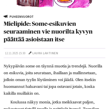
PUHEENVUOROT
Mielipide: Some-esikuvien
seuraaminen vie nuorilta kyvyn
päättää asioistaan itse
12.11.2025 15:30
LAURA LAHTINEN
Nykypäivän some on täynnä muotia ja trendejä. Nuorilla
on esikuvia, joita seurataan, ihaillaan ja mallinnetaan,
jolloin oman tyylin löytäminen voi jäädä. Olen itsekin
huomannut haluavani tai jopa ostavani jotain, koska
kaikilla muillakin on.
Koulussa näkyy monia, jotka meikkaavat paljon,
pukeutuvat tietyllä tavalla ja peittävät itsensä. Trendien