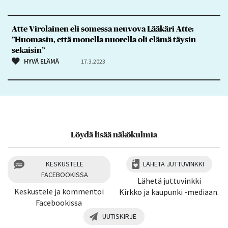
Atte Virolainen eli somessa neuvova Lääkäri Atte:
”Huomasin, että monella nuorella oli elämä täysin
sekaisin”
HYVÄ ELÄMÄ
17.3.2023
Löydä lisää näkökulmia
KESKUSTELE
LÄHETÄ JUTTUVINKKI
FACEBOOKISSA
Lähetä juttuvinkki
Keskustele ja kommentoi
Kirkko ja kaupunki -mediaan.
Facebookissa
UUTISKIRJE