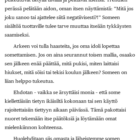
perässä pelätään aidon, oman itsen näyttämistä: ”Mitä jos
joku sanoo tai ajattelee siitä negatiivisesti?!” Someen
sisältöä tuottaville tulee tarve muuttaa itseään tykkäysten
saamiseksi.
Arkeen voi tulla haasteita, jos oma idoli lopettaa
somettamisen. Jos on aina seurannut toisen mallia, osaako
sen jälkeen enää päättää, mitä pukisi, miten laittaisi
hiukset, mitä söisi tai tekisi koulun jälkeen? Someen on
liian helppo tukeutua.
Ehdotan – vaikka se ärsyttäisi monia – että some
kiellettäisiin tietyn ikäisiltä kokonaan tai sen käyttö
rajoitettaisiin tiettyyn aikaan päivässä. Tämä pakottaisi
nuoret tekemään itse päätöksiä ja löytämään omat
mielenkiinnon kohteensa.
Huolehditaan siis omasta ja läheistemme somen