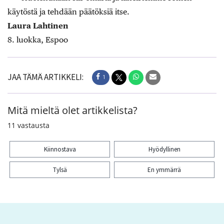
käytöstä ja tehdään päätöksiä itse.
Laura Lahtinen
8. luokka, Espoo
JAA TÄMÄ ARTIKKELI:
1
Mitä mieltä olet artikkelista?
11
vastausta
Kiinnostava
Hyödyllinen
Tylsä
En ymmärrä
Kiitos palautteesta! Jaa artikkeli:
1