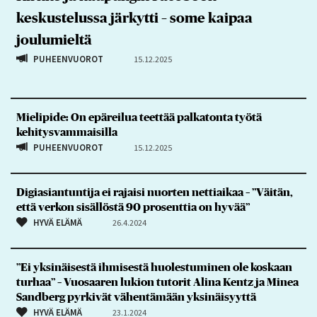
keskustelussa järkytti – some kaipaa
joulumieltä
PUHEENVUOROT
15.12.2025
Mielipide: On epäreilua teettää palkatonta työtä
kehitysvammaisilla
PUHEENVUOROT
15.12.2025
Digiasiantuntija ei rajaisi nuorten nettiaikaa – ”Väitän,
että verkon sisällöstä 90 prosenttia on hyvää”
HYVÄ ELÄMÄ
26.4.2024
”Ei yksinäisestä ihmisestä huolestuminen ole koskaan
turhaa” – Vuosaaren lukion tutorit Alina Kentz ja Minea
Sandberg pyrkivät vähentämään yksinäisyyttä
HYVÄ ELÄMÄ
23.1.2024