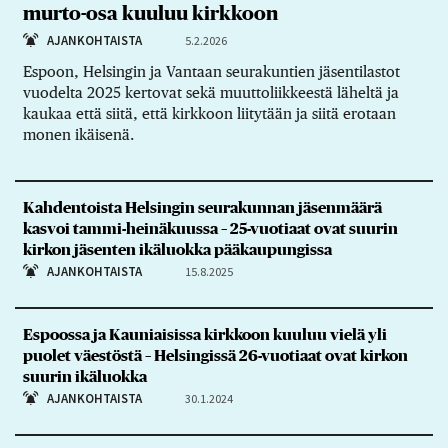
murto-osa kuuluu kirkkoon
AJANKOHTAISTA
5.2.2026
Espoon, Helsingin ja Vantaan seurakuntien jäsentilastot
vuodelta 2025 kertovat sekä muuttoliikkeestä läheltä ja
kaukaa että siitä, että kirkkoon liitytään ja siitä erotaan
monen ikäisenä.
Kahdentoista Helsingin seurakunnan jäsenmäärä
kasvoi tammi-heinäkuussa – 25-vuotiaat ovat suurin
kirkon jäsenten ikäluokka pääkaupungissa
AJANKOHTAISTA
15.8.2025
Espoossa ja Kauniaisissa kirkkoon kuuluu vielä yli
puolet väestöstä – Helsingissä 26-vuotiaat ovat kirkon
suurin ikäluokka
AJANKOHTAISTA
30.1.2024