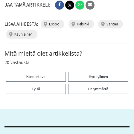
JAA TÄMÄ ARTIKKELI:
LISÄÄ AIHEESTA:
espoo
helsinki
vantaa
kauniainen
Mitä mieltä olet artikkelista?
20
vastausta
Kiinnostava
Hyödyllinen
Tylsä
En ymmärrä
Kiitos palautteesta! Jaa artikkeli: