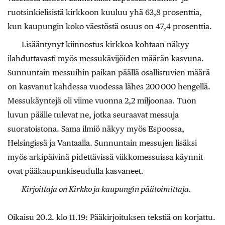
ruotsinkielisistä kirkkoon kuuluu yhä 63,8 prosenttia,
kun kaupungin koko väestöstä osuus on 47,4 prosenttia.
Lisääntynyt kiinnostus kirkkoa kohtaan näkyy
ilahduttavasti myös messukävijöiden määrän kasvuna.
Sunnuntain messuihin paikan päällä osallistuvien määrä
on kasvanut kahdessa vuodessa lähes 200 000 hengellä.
Messukäyntejä oli viime vuonna 2,2 miljoo­naa. Tuon
luvun päälle tulevat ne, jotka seuraavat messuja
suoratoistona. Sama ilmiö näkyy myös Espoossa,
Helsingissä ja Vantaalla. Sunnuntain messujen lisäksi
myös arkipäivinä pidettävissä viikkomessuissa käynnit
ovat pääkaupunkiseudulla kasvaneet.
Kirjoittaja on Kirkko ja kaupungin päätoimittaja.
Oikaisu 20.2. klo 11.19: Pääkirjoituksen tekstiä on korjattu.