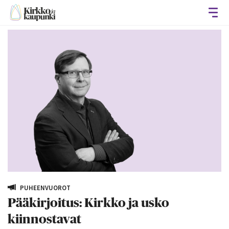
Avaa
PUHEENVUOROT
Pääkirjoitus: Kirkko ja usko
kiinnostavat