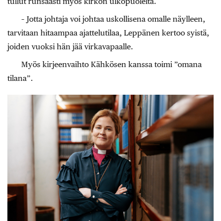
tullut runsaasti myös kirkon ulkopuolelta.
– Jotta johtaja voi johtaa uskollisena omalle näylleen,
tarvitaan hitaampaa ajattelutilaa, Leppänen kertoo syistä,
joiden vuoksi hän jää virkavapaalle.
Myös kirjeenvaihto Kähkösen kanssa toimi ”omana
tilana”.