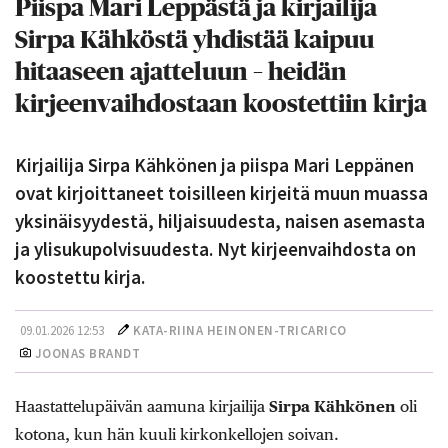
Piispa Mari Leppästä ja kirjailija
Sirpa Kähköstä yhdistää kaipuu
hitaaseen ajatteluun – heidän
kirjeenvaihdostaan koostettiin kirja
Kirjailija Sirpa Kähkönen ja piispa Mari Leppänen
ovat kirjoittaneet toisilleen kirjeitä muun muassa
yksinäisyydestä, hiljaisuudesta, naisen asemasta
ja ylisukupolvisuudesta. Nyt kirjeenvaihdosta on
koostettu kirja.
09.01.2026 12:53
KATA-RIINA HEINONEN-TRICARICO
JOONAS BRANDT
Haastattelupäivän aamuna kirjailija
Sirpa Kähkönen
oli
kotona, kun hän kuuli kirkonkellojen soivan.