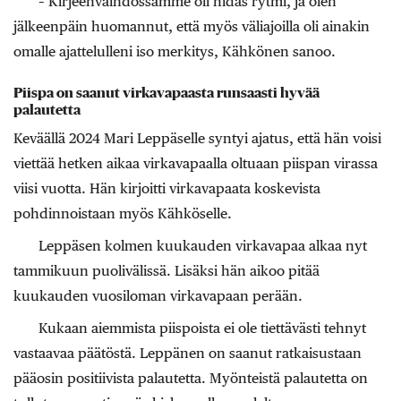
– Kirjeenvaihdossamme oli hidas rytmi, ja olen
jälkeenpäin huomannut, että myös väliajoilla oli ainakin
omalle ajattelulleni iso merkitys, Kähkönen sanoo.
Piispa on saanut virkavapaasta runsaasti hyvää
palautetta
Keväällä 2024 Mari Leppäselle syntyi ajatus, että hän voisi
viettää hetken aikaa virkavapaalla oltuaan piispan virassa
viisi vuotta. Hän kirjoitti virkavapaata koskevista
pohdinnoistaan myös Kähköselle.
Leppäsen kolmen kuukauden virkavapaa alkaa nyt
tammikuun puolivälissä. Lisäksi hän aikoo pitää
kuukauden vuosiloman virkavapaan perään.
Kukaan aiemmista piispoista ei ole tiettävästi tehnyt
vastaavaa päätöstä. Leppänen on saanut ratkaisustaan
pääosin positiivista palautetta. Myönteistä palautetta on