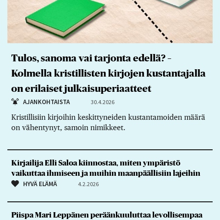
Tulos, sanoma vai tarjonta edellä? –
Kolmella kristillisten kirjojen kustantajalla
on erilaiset julkaisuperiaatteet
AJANKOHTAISTA
30.4.2026
Kristillisiin kirjoihin keskittyneiden kustantamoiden määrä
on vähentynyt, samoin nimikkeet.
Kirjailija Elli Saloa kiinnostaa, miten ympäristö
vaikuttaa ihmiseen ja muihin maanpäällisiin lajeihin
HYVÄ ELÄMÄ
4.2.2026
Piispa Mari Leppänen peräänkuuluttaa levollisempaa