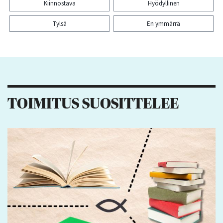
Kiinnostava
Hyödyllinen
Tylsä
En ymmärrä
Kiitos palautteesta! Jaa artikkeli:
1
10
7
TOIMITUS SUOSITTELEE