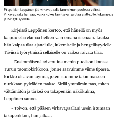
Piispa Mari Leppänen jää virkavapaalle tammikuun puolessa välissä.
Virkavapaalle hän jää, koska kokee tarvitsevansa tilaa ajattelulle, lukemiselle
ja hengellisyydelle.
Kirjeissä Leppänen kertoo, että hänellä on myös
kaipuu elää elämää hetken vain omana itsenään. Lisäksi
hän kaipaa tilaa ajattelulle, lukemiselle ja hengellisyydelle.
Tiiviissä työrytmissä sellaiselle on vaikea raivata tilaa.
– Ensimmäisenä adventtina menin puolisoni kanssa
Turun tuomiokirkkoon, jonne saavuimme viime tipassa.
Kirkko oli aivan täynnä, joten istuimme takimmaiseen
nurkkaan pylväiden taakse. Siellä ymmärsin taas, miten
välttämätön ja tärkeä on takapenkin näkökulma,
Leppänen sanoo.
– Toivon, että pääsen virkavapaallani usein istumaan
takapenkkiin, hän jatkaa.