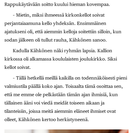
Rappukäytävään soitto kuului hieman kovempaa.
– Mietin, miksi ihmeessä kirkonkellot soivat
perjantaiaamuna kello yhdeksän. Ensimmäinen
ajatukseni oli, että aiemmin kelloja soitettiin silloin, kun
sodan jälkeen oli tullut rauha, Kähkönen sanoo.
Kadulla Kähkönen näki ryhmän lapsia. Kallion
kirkossa oli alkamassa koululaisten joulukirkko. Siksi
kellot soivat.
– Tällä hetkellä meillä kaikilla on todennäköisesti pieni
valmiustila päällä koko ajan. Toisaalta tämä osoittaa sen,
että me emme ole pelkästään tämän ajan ihmisiä, kun
tällainen ääni voi viedä meidät toiseen aikaan ja
tilanteisiin, joissa meitä aiemmin eläneet ihmiset ovat
olleet, Kähkönen kertoo herkistyneenä.