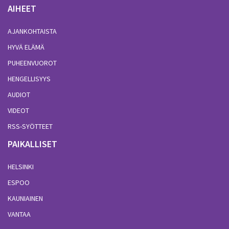
AIHEET
AJANKOHTAISTA
HYVÄ ELÄMÄ
PUHEENVUOROT
HENGELLISYYS
AUDIOT
VIDEOT
RSS-SYÖTTEET
PAIKALLISET
HELSINKI
ESPOO
KAUNIAINEN
VANTAA