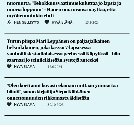
nuoruutta: ”Tehokkuusvaatimus kuluttaa jo lapsia ja
nuoria loppuun” – Hänen oma uransa näyttää, että
myöhemminkin ehtii
HENGELLISYYS
HYVÄ ELÄMÄ
13.9.2024
Turun piispa Mari Leppänen on paljasjalkainen
helsinkiläinen, joka kasvoi 7-lapsisessa
vanhoillislestadiolaisessa perheessä Käpylässä – hän
saarnasi jo teinileikissään syntejä anteeksi
HYVÄ ELÄMÄ
18.6.2024
”Olen koettanut kovasti elämäni mittaan ymmärtää
häntä”, sanoo kirjailija Sirpa Kähkönen
onnettomuuden rikkomasta äidistään
HYVÄ ELÄMÄ
30.10.2023