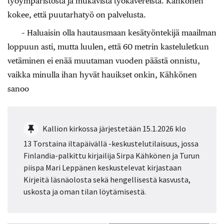
työympäristöstä ja mukavista työkavereista. Kähkönen
kokee, että puutarhatyö on palvelusta.
– Haluaisin olla hautausmaan kesätyöntekijä maailman
loppuun asti, mutta luulen, että 60 metrin kasteluletkun
vetäminen ei enää muutaman vuoden päästä onnistu,
vaikka minulla ihan hyvät hauikset onkin, Kähkönen
sanoo
Kallion kirkossa järjestetään 15.1.2026 klo
13 Torstaina iltapäivällä -keskustelutilaisuus, jossa
Finlandia-palkittu kirjailija Sirpa Kähkönen ja Turun
piispa Mari Leppänen keskustelevat kirjastaan
Kirjeitä läsnäolosta sekä hengellisestä kasvusta,
uskosta ja oman tilan löytämisestä.