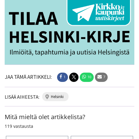
JAA TÄMÄ ARTIKKELI:
1
10
7
LISÄÄ AIHEESTA:
helsinki
Mitä mieltä olet artikkelista?
119
vastausta