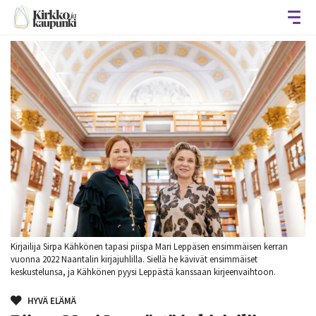
Avaa
Kirjailija Sirpa Kähkönen tapasi piispa Mari Leppäsen ensimmäisen kerran
vuonna 2022 Naantalin kirjajuhlilla. Siellä he kävivät ensimmäiset
keskustelunsa, ja Kähkönen pyysi Leppästä kanssaan kirjeenvaihtoon.
HYVÄ ELÄMÄ