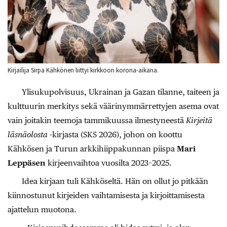
Kirjailija Sirpa Kähkönen liittyi kirkkoon korona-aikana.
Ylisukupolvisuus, Ukrainan ja Gazan tilanne, taiteen ja
kulttuurin merkitys sekä väärinymmärrettyjen asema ovat
vain joitakin teemoja tammikuussa ilmestyneestä
Kirjeitä
läsnäolosta
-kirjasta (SKS 2026), johon on koottu
Kähkösen ja Turun arkkihiippakunnan piispa
Mari
Leppäsen
kirjeenvaihtoa vuosilta 2023–2025.
Idea kirjaan tuli Kähköseltä. Hän on ollut jo pitkään
kiinnostunut kirjeiden vaihtamisesta ja kirjoittamisesta
ajattelun muotona.