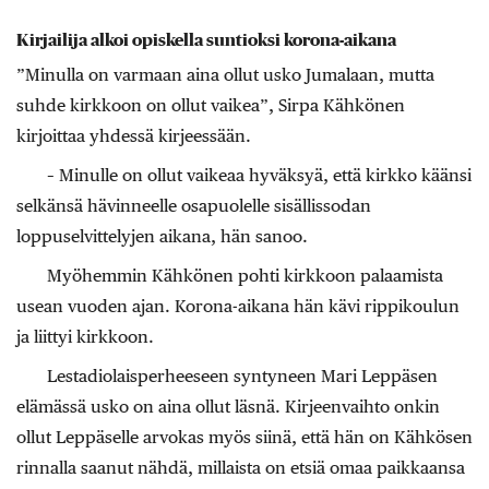
Kirjailija alkoi opiskella suntioksi korona-aikana
”Minulla on varmaan aina ollut usko Jumalaan, mutta
suhde kirkkoon on ollut vaikea”, Sirpa Kähkönen
kirjoittaa yhdessä kirjeessään.
– Minulle on ollut vaikeaa hyväksyä, että kirkko käänsi
selkänsä hävinneelle osapuolelle sisällissodan
loppuselvittelyjen aikana, hän sanoo.
Myöhemmin Kähkönen pohti kirkkoon palaamista
usean vuoden ajan. Korona-aikana hän kävi rippikoulun
ja liittyi kirkkoon.
Lestadiolaisperheeseen syntyneen Mari Leppäsen
elämässä usko on aina ollut läsnä. Kirjeenvaihto onkin
ollut Leppäselle arvokas myös siinä, että hän on Kähkösen
rinnalla saanut nähdä, millaista on etsiä omaa paikkaansa