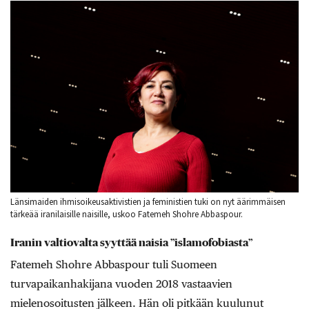
Länsimaiden ihmisoikeusaktivistien ja feministien tuki on nyt äärimmäisen
tärkeää iranilaisille naisille, uskoo Fatemeh Shohre Abbaspour.
Iranin valtiovalta syyttää naisia ”islamofobiasta”
Fatemeh Shohre Abbaspour tuli Suomeen
turvapaikanhakijana vuoden 2018 vastaavien
mielenosoitusten jälkeen. Hän oli pitkään kuulunut