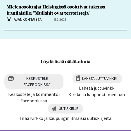
Mielenosoittajat Helsingissä osoittivat tukensa
iranilaisille: ”Mullahit ovat terroristeja”
AJANKOHTAISTA
5.1.2018
Löydä lisää näkökulmia
KESKUSTELE
LÄHETÄ JUTTUVINKKI
FACEBOOKISSA
Lähetä juttuvinkki
Keskustele ja kommentoi
Kirkko ja kaupunki -mediaan.
Facebookissa
UUTISKIRJE
Tilaa Kirkko ja kaupungin ilmaisia uutiskirjeitä.