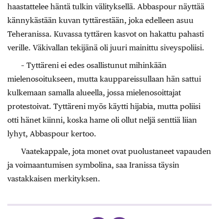
haastattelee häntä tulkin välityksellä. Abbaspour näyttää
kännykästään kuvan tyttärestään, joka edelleen asuu
Teheranissa. Kuvassa tyttären kasvot on hakattu pahasti
verille. Väkivallan tekijänä oli juuri mainittu siveyspoliisi.
– Tyttäreni ei edes osallistunut mihinkään
mielenosoitukseen, mutta kauppareissullaan hän sattui
kulkemaan samalla alueella, jossa mielenosoittajat
protestoivat. Tyttäreni myös käytti hijabia, mutta poliisi
otti hänet kiinni, koska hame oli ollut neljä senttiä liian
lyhyt, Abbaspour kertoo.
Vaatekappale, jota monet ovat puolustaneet vapauden
ja voimaantumisen symbolina, saa Iranissa täysin
vastakkaisen merkityksen.