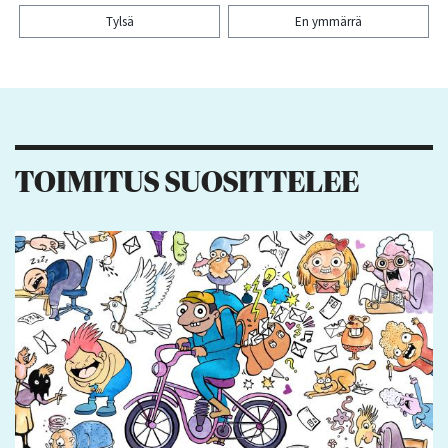
Tylsä
En ymmärrä
Kiitos palautteesta! Jaa artikkeli:
17
6
6
4
TOIMITUS SUOSITTELEE