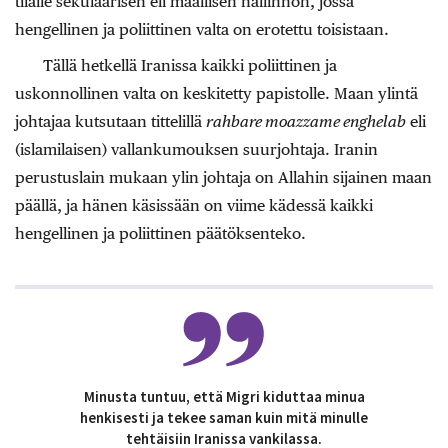
tilalle sekulaarisen eli maallisen hallinnon, jossa
hengellinen ja poliittinen valta on erotettu toisistaan.
Tällä hetkellä Iranissa kaikki poliittinen ja
uskonnollinen valta on keskitetty papistolle. Maan ylintä
johtajaa kutsutaan tittelillä
rahbare moazzame enghelab
eli
(islamilaisen) vallankumouksen suurjohtaja. Iranin
perustuslain mukaan ylin johtaja on Allahin sijainen maan
päällä, ja hänen käsissään on viime kädessä kaikki
hengellinen ja poliittinen päätöksenteko.
Minusta tuntuu, että Migri kiduttaa minua
henkisesti ja tekee saman kuin mitä minulle
tehtäisiin Iranissa vankilassa.