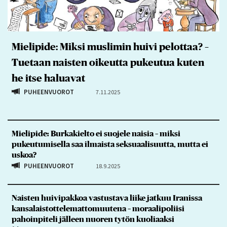
Mielipide: Miksi muslimin huivi pelottaa? –
Tuetaan naisten oikeutta pukeutua kuten
he itse haluavat
PUHEENVUOROT
7.11.2025
Mielipide: Burkakielto ei suojele naisia – miksi
pukeutumisella saa ilmaista seksuaalisuutta, mutta ei
uskoa?
PUHEENVUOROT
18.9.2025
Naisten huivipakkoa vastustava liike jatkuu Iranissa
kansalaistottelemattomuutena – moraalipoliisi
pahoinpiteli jälleen nuoren tytön kuoliaaksi