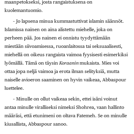
maanpetokseksi, josta rangaistuksena on
kuolemantuomio.
– Jo lapsena minua kummastuttivat islamin säännöt.
Islamissa nainen on aina alistettu miehelle, joka on
perheen pää. Jos nainen ei onnistu tyydyttämään
miestään siivoamisessa, ruoanlaitossa tai seksuaalisesti,
miehellä on oikeus rangaista vaimoa fyysisesti esimerkiksi
lyömällä. Tämä on täysin
Koraanin
mukaista. Mies voi
ottaa jopa neljä vaimoa ja erota ilman selityksiä, mutta
naiselle avioeron saaminen on hyvin vaikeaa, Abbaspour
luettelee.
– Minulle on ollut vaikeaa sekin, ettei isäni voinut
antaa minulle viralliseksi nimeksi Shohrea, vaan hallinto
määräsi, että etunimeni on oltava Fatemeh. Se on minulle
kiusallista, Abbaspour sanoo.