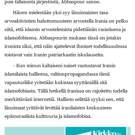
pois tällaisesta järjestöstä, Abbaspour sanoo.
Hänen mielestään yksi syy länsimaisten tasa-
arvoaktivistien haluttomuuteen arvostella Irania on pelko
siitä, että islamin arvostelemista pidettäisiin rasistisena ja
islamofobisena. Abbaspourin mukaan tässä on jotakin
ironista siksi, että näin ajattelevat ihmiset todellisuudessa
toistavat vain Iranin patriarkaatin iskulauseita.
– Kun minun kaltaiseni naiset vastustavat Iranin
islamilaista hallintoa, valtionpropagandassa tämä
vapautusliike yritetään kukistaa syyttämällä sitä
islamofobiasta. Tällä hetkellä Iranissa on rajoitettu todella
merkittävästi internetiä. Hallinto selittää syyksi sen, että
länsimaat yrittävät levittää iranilaisten keskuuteen
epämoraalista kulttuuria ja islamofobiaa.