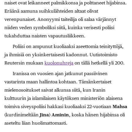
naiset ovat leikanneet palmikkonsa ja polttaneet hijabinsa.
Eräänä aamuna suihkulähteiden altaat olivat
verenpunaiset. Anonyymi taiteilija oli salaa värjännyt
niiden veden symboliksi siitä, kuinka verisesti poliisi
tukahduttaa naisten vapautusliikkeen.
Poliisi on ampunut kuoliaaksi aseettomia teinityttöjä,
ja ihmisiä on yksinkertaisesti kadonnut. Uutistoimisto
Reutersin mukaan
kuolonuhreja
on tällä hetkellä yli 200.
Iranissa on vuosien ajan jatkunut passiivinen
vastarinta maan hallintoa kohtaan. Tämänkertaiset
mielenosoitukset saivat alkunsa siitä, kun Iranin
kulttuurin ja islamilaisen käytöksen ministeriön alaisena
toimiva siveyspoliisi hakkasi kuoliaaksi 22-vuotiaan
Mahsa
(kurdinimeltään
Jina
)
Aminin
, koska hänen hijabinsa oli
aseteltu liian huolimattomasti.