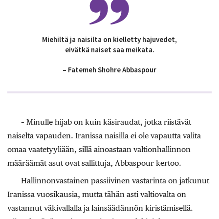
Miehiltä ja naisilta on kielletty hajuvedet,
eivätkä naiset saa meikata.
– Fatemeh Shohre Abbaspour
– Minulle hijab on kuin käsiraudat, jotka riistävät
naiselta vapauden. Iranissa naisilla ei ole vapautta valita
omaa vaatetyyliään, sillä ainoastaan valtionhallinnon
määräämät asut ovat sallittuja, Abbaspour kertoo.
Hallinnonvastainen passiivinen vastarinta on jatkunut
Iranissa vuosikausia, mutta tähän asti valtiovalta on
vastannut väkivallalla ja lainsäädännön kiristämisellä.