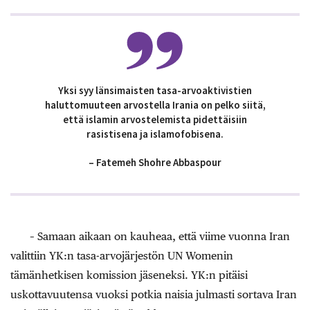
Yksi syy länsimaisten tasa-arvoaktivistien
haluttomuuteen arvostella Irania on pelko siitä,
että islamin arvostelemista pidettäisiin
rasistisena ja islamofobisena.
– Fatemeh Shohre Abbaspour
– Samaan aikaan on kauheaa, että viime vuonna Iran
valittiin YK:n tasa-arvojärjestön UN Womenin
tämänhetkisen komission jäseneksi. YK:n pitäisi
uskottavuutensa vuoksi potkia naisia julmasti sortava Iran