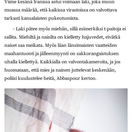
Viime kesänä Iranissa astui voimaan laki, joka muun
muassa määrää, että kaikissa virastoissa on valvottava
tarkasti kansalaisten pukeutumista.
– Laki pätee myös miehiin, sillä esimerkiksi t-paitoja ei
sallita. Miehiltä ja naisilta on kielletty hajuvedet, eivätkä
naiset saa meikata. Myös liian länsimaisten vaatteiden
maahantuonti ja jälleenmyynti on sakkorangaistuksen
uhalla kiellettyä. Kaikkialla on valvontakameroita, ja jos
huomataan, että mies ja nainen juttelevat keskenään,
poliisi kuulustelee heitä, Abbaspour kertoo.