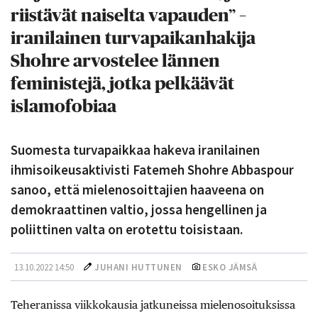
riistävät naiselta vapauden” –
iranilainen turvapaikanhakija
Shohre arvostelee lännen
feministejä, jotka pelkäävät
islamofobiaa
Suomesta turvapaikkaa hakeva iranilainen
ihmisoikeusaktivisti Fatemeh Shohre Abbaspour
sanoo, että mielenosoittajien haaveena on
demokraattinen valtio, jossa hengellinen ja
poliittinen valta on erotettu toisistaan.
13.10.2022 14:50
JUHANI HUTTUNEN
ESKO JÄMSÄ
Teheranissa viikkokausia jatkuneissa mielenosoituksissa