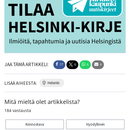
JAA TÄMÄ ARTIKKELI:
17
6
6
4
LISÄÄ AIHEESTA:
helsinki
Mitä mieltä olet artikkelista?
184
vastausta
Kiinnostava
Hyödyllinen