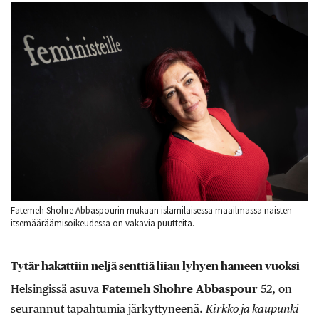
Fatemeh Shohre Abbaspourin mukaan islamilaisessa maailmassa naisten
itsemääräämisoikeudessa on vakavia puutteita.
Tytär hakattiin neljä senttiä liian lyhyen hameen vuoksi
Helsingissä asuva
Fatemeh Shohre Abbaspour
52,
on
seurannut tapahtumia järkyttyneenä.
Kirkko ja kaupunki