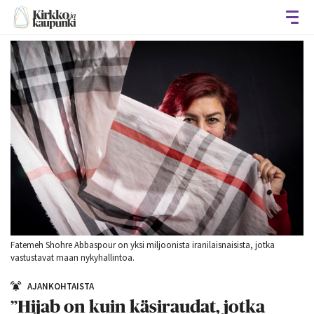
Avaa
Fatemeh Shohre Abbaspour on yksi miljoonista iranilaisnaisista, jotka
vastustavat maan nykyhallintoa.
AJANKOHTAISTA
”Hijab on kuin käsiraudat, jotka