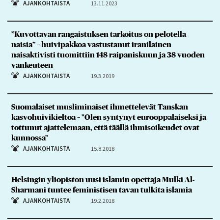
AJANKOHTAISTA
13.11.2023
”Kuvottavan rangaistuksen tarkoitus on pelotella
naisia” – huivipakkoa vastustanut iranilainen
naisaktivisti tuomittiin 148 raipaniskuun ja 38 vuoden
vankeuteen
AJANKOHTAISTA
19.3.2019
Suomalaiset musliminaiset ihmettelevät Tanskan
kasvohuivikieltoa – "Olen syntynyt eurooppalaiseksi ja
tottunut ajattelemaan, että täällä ihmisoikeudet ovat
kunnossa"
AJANKOHTAISTA
15.8.2018
Helsingin yliopiston uusi islamin opettaja Mulki Al-
Sharmani tuntee feministisen tavan tulkita islamia
AJANKOHTAISTA
19.2.2018