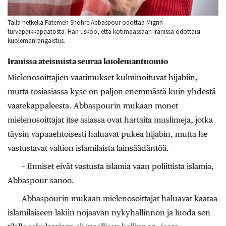
Tällä hetkellä Fatemeh Shohre Abbaspour odottaa Migrin
turvapaikkapäätöstä. Hän uskoo, että kotimaassaan Iranissa odottaisi
kuolemanrangaistus.
Iranissa ateismista seuraa kuolemantuomio
Mielenosoittajien vaatimukset kulminoituvat hijabiin,
mutta tosiasiassa kyse on paljon enemmästä kuin yhdestä
vaatekappaleesta. Abbaspourin mukaan monet
mielenosoittajat itse asiassa ovat hartaita muslimeja, jotka
täysin vapaaehtoisesti haluavat pukea hijabin, mutta he
vastustavat valtion islamilaista lainsäädäntöä.
– Ihmiset eivät vastusta islamia vaan poliittista islamia,
Abbaspour sanoo.
Abbaspourin mukaan mielenosoittajat haluavat kaataa
islamilaiseen lakiin nojaavan nykyhallinnon ja luoda sen