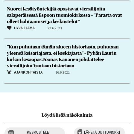
Nuoret kesätyöntekijät opastavat vierailijoita
salaperäisessä Espoon tuomiokirkossa – ”Parasta ovat
olleet kohtaamiset ja keskustelut”
HYVÄ ELÄMÄ
22.6.2023
”Kun puhutaan tämän alueen historiasta, puhutaan
yleensä keisariajasta, ei keskiajasta” – Pyhän Laurin
kirkon kesäopas Joonas Kananen johdattelee
vierailijoita Vantaan historiaan
AJANKOHTAISTA
16.6.2021
Löydä lisää näkökulmia
KESKUSTELE
LÄHETÄ JUTTUVINKKI