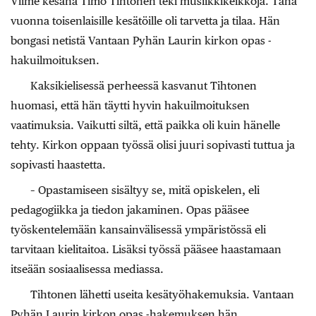
Viime kesänä Timo Tihtonen teki musiikkikeikkoja. Tänä
vuonna toisenlaisille kesätöille oli tarvetta ja tilaa. Hän
bongasi netistä Vantaan Pyhän Laurin kirkon opas -
hakuilmoituksen.
Kaksikielisessä perheessä kasvanut Tihtonen
huomasi, että hän täytti hyvin hakuilmoituksen
vaatimuksia. Vaikutti siltä, että paikka oli kuin hänelle
tehty. Kirkon oppaan työssä olisi juuri sopivasti tuttua ja
sopivasti haastetta.
– Opastamiseen sisältyy se, mitä opiskelen, eli
pedagogiikka ja tiedon jakaminen. Opas pääsee
työskentelemään kansainvälisessä ympäristössä eli
tarvitaan kielitaitoa. Lisäksi työssä pääsee haastamaan
itseään sosiaalisessa mediassa.
Tihtonen lähetti useita kesätyöhakemuksia. Vantaan
Pyhän Laurin kirkon opas -hakemuksen hän