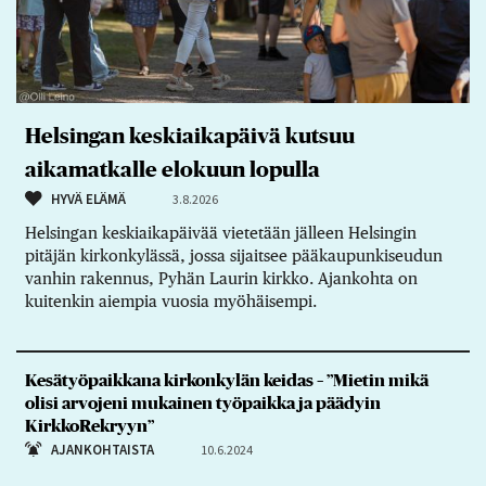
Helsingan keskiaikapäivä kutsuu
aikamatkalle elokuun lopulla
HYVÄ ELÄMÄ
3.8.2026
Helsingan keskiaikapäivää vietetään jälleen Helsingin
pitäjän kirkonkylässä, jossa sijaitsee pääkaupunkiseudun
vanhin rakennus, Pyhän Laurin kirkko. Ajankohta on
kuitenkin aiempia vuosia myöhäisempi.
Kesätyöpaikkana kirkonkylän keidas – ”Mietin mikä
olisi arvojeni mukainen työpaikka ja päädyin
KirkkoRekryyn”
AJANKOHTAISTA
10.6.2024