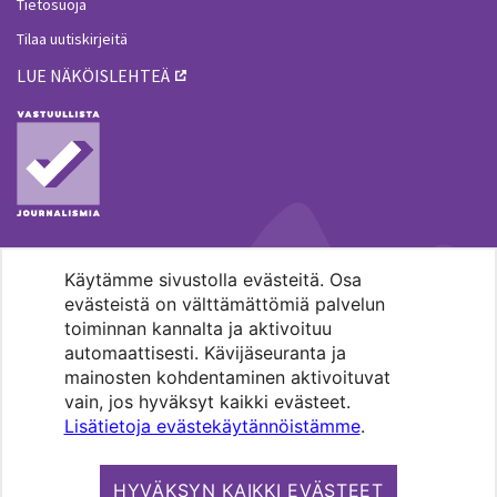
Tietosuoja
Tilaa uutiskirjeitä
LUE NÄKÖISLEHTEÄ
Käytämme sivustolla evästeitä. Osa
MENOHAKU
evästeistä on välttämättömiä palvelun
toiminnan kannalta ja aktivoituu
automaattisesti. Kävijäseuranta ja
mainosten kohdentaminen aktivoituvat
vain, jos hyväksyt kaikki evästeet.
Lisätietoja evästekäytännöistämme
.
Pääkaupunkiseudun evankelis-
luterilaisten seurakuntien media.
HYVÄKSYN KAIKKI EVÄSTEET