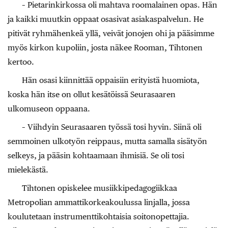
– Pietarinkirkossa oli mahtava roomalainen opas. Hän
ja kaikki muutkin oppaat osasivat asiakaspalvelun. He
pitivät ryhmähenkeä yllä, veivät jonojen ohi ja pääsimme
myös kirkon kupoliin, josta näkee Rooman, Tihtonen
kertoo.
Hän osasi kiinnittää oppaisiin erityistä huomiota,
koska hän itse on ollut kesätöissä Seurasaaren
ulkomuseon oppaana.
– Viihdyin Seurasaaren työssä tosi hyvin. Siinä oli
semmoinen ulkotyön reippaus, mutta samalla sisätyön
selkeys, ja pääsin kohtaamaan ihmisiä. Se oli tosi
mielekästä.
Tihtonen opiskelee musiikkipedagogiikkaa
Metropolian ammattikorkeakoulussa linjalla, jossa
koulutetaan instrumenttikohtaisia soitonopettajia.