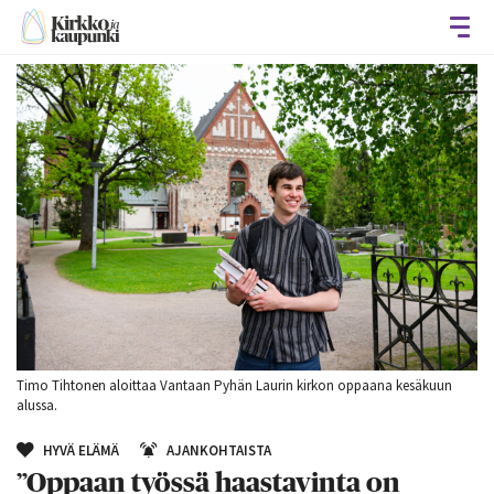
Avaa
Timo Tihtonen aloittaa Vantaan Pyhän Laurin kirkon oppaana kesäkuun
alussa.
HYVÄ ELÄMÄ
AJANKOHTAISTA
”Oppaan työssä haastavinta on