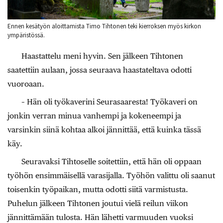
Ennen kesätyön aloittamista Timo Tihtonen teki kierroksen myös kirkon
ympäristössä.
Haastattelu meni hyvin. Sen jälkeen Tihtonen
saatettiin aulaan, jossa seuraava haastateltava odotti
vuoroaan.
– Hän oli työkaverini Seurasaaresta! Työkaveri on
jonkin verran minua vanhempi ja kokeneempi ja
varsinkin siinä kohtaa alkoi jännittää, että kuinka tässä
käy.
Seuravaksi Tihtoselle soitettiin, että hän oli oppaan
työhön ensimmäisellä varasijalla. Työhön valittu oli saanut
toisenkin työpaikan, mutta odotti siitä varmistusta.
Puhelun jälkeen Tihtonen joutui vielä reilun viikon
jännittämään tulosta. Hän lähetti varmuuden vuoksi