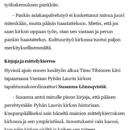
työhakemuksen pankkiin.
– Pankin asiakaspalvelutyö ei koskettanut minua juuri
mitenkään, mutta pääsin haastatteluun. Mietin, että jos
saan kirkon oppaan työn, otan sen vastaan ja perun
pankin haastattelun. Kulttuurityö kirkossa tuntui paljon
merkityksellisemmältä.
Kirjoja ja esittelykierros
Hyvissä ajoin ennen kesätyön alkua Timo Tihtonen kävi
tapaamassa Vantaan Pyhän Laurin kirkon
tapahtumakoordinaattori
Susanna Lönnqvistiä
.
– Susanna antoi minulle pinon kirjoja, että pääsen
perehtymään Pyhän Laurin kirkon historiaan.
Kaupanpäälliseksi sain häneltä mainion esittelykierroksen
kirkossa ja sen ympäristössä. Innostukseni vain kasvoi,
kun näin kirkon sisältä ja kaiken sen taiteen.