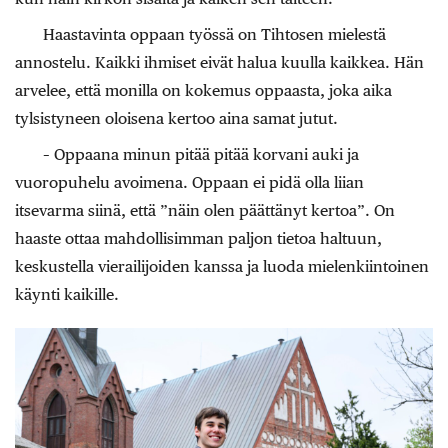
Haastavinta oppaan työssä on Tihtosen mielestä
annostelu. Kaikki ihmiset eivät halua kuulla kaikkea. Hän
arvelee, että monilla on kokemus oppaasta, joka aika
tylsistyneen oloisena kertoo aina samat jutut.
– Oppaana minun pitää pitää korvani auki ja
vuoropuhelu avoimena. Oppaan ei pidä olla liian
itsevarma siinä, että ”näin olen päättänyt kertoa”. On
haaste ottaa mahdollisimman paljon tietoa haltuun,
keskustella vierailijoiden kanssa ja luoda mielenkiintoinen
käynti kaikille.