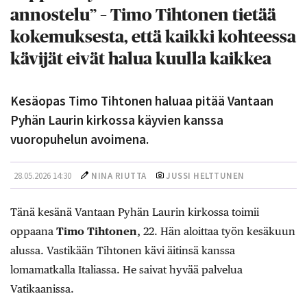
annostelu” – Timo Tihtonen tietää
kokemuksesta, että kaikki kohteessa
kävijät eivät halua kuulla kaikkea
Kesäopas Timo Tihtonen haluaa pitää Vantaan
Pyhän Laurin kirkossa käyvien kanssa
vuoropuhelun avoimena.
28.05.2026 14:30
NINA RIUTTA
JUSSI HELTTUNEN
Tänä kesänä Vantaan Pyhän Laurin kirkossa toimii
oppaana
Timo Tihtonen
, 22. Hän aloittaa työn kesäkuun
alussa. Vastikään Tihtonen kävi äitinsä kanssa
lomamatkalla Italiassa. He saivat hyvää palvelua
Vatikaanissa.