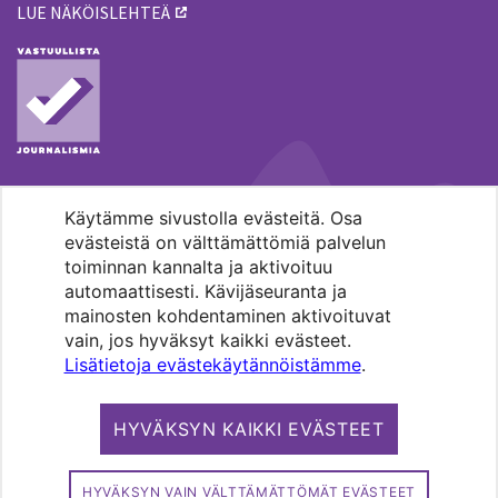
LUE NÄKÖISLEHTEÄ
Käytämme sivustolla evästeitä. Osa
MENOHAKU
evästeistä on välttämättömiä palvelun
toiminnan kannalta ja aktivoituu
automaattisesti. Kävijäseuranta ja
mainosten kohdentaminen aktivoituvat
vain, jos hyväksyt kaikki evästeet.
Lisätietoja evästekäytännöistämme
.
Pääkaupunkiseudun evankelis-
luterilaisten seurakuntien media.
HYVÄKSYN KAIKKI EVÄSTEET
Copyright 2026. Kirkko ja kaupunki. All
rights reserved.
HYVÄKSYN VAIN VÄLTTÄMÄTTÖMÄT EVÄSTEET