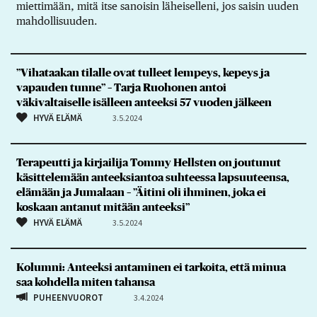
miettimään, mitä itse sanoisin läheiselleni, jos saisin uuden
mahdollisuuden.
”Vihataakan tilalle ovat tulleet lempeys, kepeys ja
vapauden tunne” – Tarja Ruohonen antoi
väkivaltaiselle isälleen anteeksi 57 vuoden jälkeen
HYVÄ ELÄMÄ
3.5.2024
Terapeutti ja kirjailija Tommy Hellsten on joutunut
käsittelemään anteeksiantoa suhteessa lapsuuteensa,
elämään ja Jumalaan – ”Äitini oli ihminen, joka ei
koskaan antanut mitään anteeksi”
HYVÄ ELÄMÄ
3.5.2024
Kolumni: Anteeksi antaminen ei tarkoita, että minua
saa kohdella miten tahansa
PUHEENVUOROT
3.4.2024