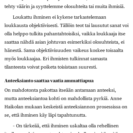
tehty väärin ja syyttelemme olosuhteita tai muita ihmisiä.
Loukattu ihminen ei kykene tarkastelemaan
loukkausta objektiivisesti. Tällöin teot tai lausutut sanat voi
olla helppo tulkita pahantahtoisiksi, vaikka loukkaaja itse
saattaa nähdä asian johtuvan esimerkiksi olosuhteista, ei
hänestä. Sama objektiivisuuden vaikeus koskee toisaalta
myös loukkaajaa. Eri ihmisten tulkinnat samasta
tilanteesta voivat poiketa toisistaan suuresti.
Anteeksianto saattaa vaatia ammattiapua
On mahdotonta pakottaa itseään antamaan anteeksi,
mutta anteeksiantoa kohti on mahdollista pyrkiä. Anne
Haikolan mukaan keskeistä anteeksiannon prosessissa on
se, että ihminen käy läpi tapahtunutta.
– On tärkeää, että ihminen uskaltaa olla rehellinen