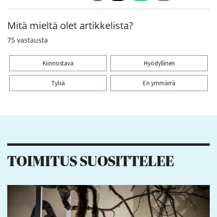
Mitä mieltä olet artikkelista?
75
vastausta
Kiinnostava
Hyödyllinen
Tylsä
En ymmärrä
Kiitos palautteesta! Jaa artikkeli:
8
1
16
5
TOIMITUS SUOSITTELEE