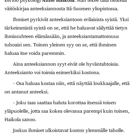
kertoo psykologi
Anne Haikola
. Hän tekee tällä hetkellä
väitöskirjaa anteeksi­annosta Itä-Suomen yliopistossa.
Ihmiset pyrkivät anteeksiantoon erilaisista syistä. Yksi
tärkeimmistä syistä on se, että he haluavat säilyttää tietyn
ihmissuhteen elämässään, ja anteeksiantamattomuus
tuhoaisi sen. Toinen yleinen syy on se, että ihminen
haluaa itse voida paremmin.
Aina anteeksiannon syyt eivät ole hyväntahtoisia.
Anteeksianto voi toimia esimerkiksi kostona.
– Osa haluaa kostaa niin, että näyttää loukkaajalle, että
on antanut anteeksi.
– Joku taas saattaa haluta korottaa itsensä toisen
yläpuolelle, jotta saa kokea olevansa parempi kuin toinen,
Haikola sanoo.
Joskus ihmiset ulkoistavat koston ylemmälle taholle.