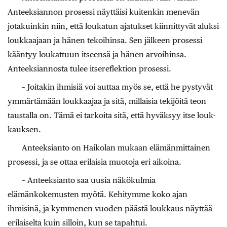
Anteeksiannon prosessi näyttäisi kuitenkin menevän
jotakuinkin niin, että loukatun ajatukset kiinnittyvät aluksi
loukkaajaan ja hänen tekoihinsa. Sen jälkeen prosessi
kääntyy loukattuun itseensä ja hänen arvoihinsa.
Anteeksiannosta tulee itsereflektion prosessi.
– Joitakin ihmisiä voi auttaa myös se, että he pystyvät
ymmärtämään loukkaajaa ja sitä, millaisia tekijöitä teon
taustalla on. Tämä ei tarkoita sitä, että hyväksyy itse louk­
kauksen.
Anteeksianto on Haikolan mukaan elämänmittainen
prosessi, ja se ottaa erilaisia muotoja eri aikoina.
– Anteeksianto saa uusia näkökulmia
elämänkokemusten myötä. Kehitymme koko ajan
ihmisinä, ja kymmenen vuoden päästä louk­kaus näyttää
erilaiselta kuin silloin, kun se tapahtui.