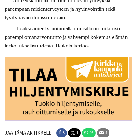
Anteeksiannolla on todettu olevan yhteyksiä
parempaan mielenterveyteen ja hyvinvointiin sekä
tyydyttäviin ihmissuhteisiin.
– Lisäksi anteeksi antaneilla ihmisillä on tutkitusti
parempi oman­arvontunto ja vahvempi kokemus elämän
tarkoituksellisuudesta, ­Haikola kertoo.
JAA TÄMÄ ARTIKKELI:
8
1
16
5