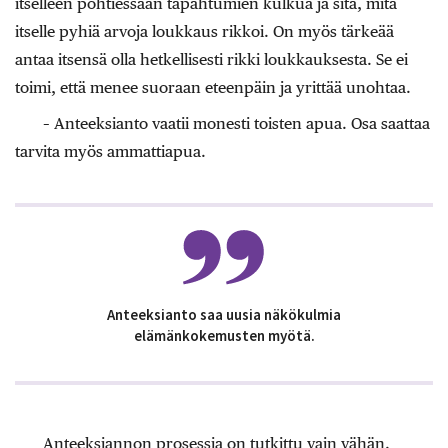
itselleen pohtiessaan tapahtumien kulkua ja sitä, mitä
itselle pyhiä arvoja loukkaus rikkoi. On myös tärkeää
antaa itsensä olla hetkellisesti rikki loukkauksesta. Se ei
toimi, että menee suoraan eteenpäin ja yrittää unohtaa.
– Anteeksianto vaatii ­monesti toisten apua. Osa saattaa
tarvita myös ammattiapua.
Anteeksianto saa uusia näkökulmia
elämänkokemusten myötä.
Anteeksiannon prosessia on tutkittu vain vähän.