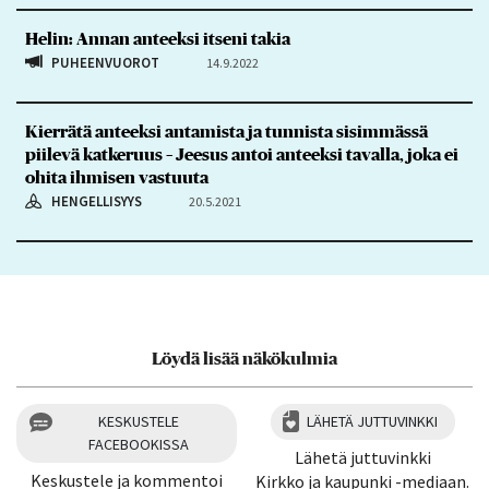
Helin: Annan anteeksi itseni takia
PUHEENVUOROT
14.9.2022
Kierrätä anteeksi antamista ja tunnista sisimmässä
piilevä katkeruus – Jeesus antoi anteeksi tavalla, joka ei
ohita ihmisen vastuuta
HENGELLISYYS
20.5.2021
Löydä lisää näkökulmia
KESKUSTELE
LÄHETÄ JUTTUVINKKI
FACEBOOKISSA
Lähetä juttuvinkki
Keskustele ja kommentoi
Kirkko ja kaupunki -mediaan.