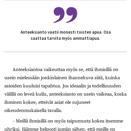
Anteeksianto vaatii ­monesti toisten apua. Osa
saattaa tarvita myös ammattiapua.
Anteeksiantoa vaikeuttaa myös se, että ihmisillä on
usein mielessään jonkinlainen ihannekuva siitä, kuinka
asioiden kuuluisi tapahtua. Jos ideaa­lin ja todellisuuden
välillä on leveä kuilu, anteeksianto on usein vaikeaa, koska
ihminen kokee, etteivät asiat ole sujuneet
oikeudenmukaisella tavalla.
– Meillä ihmisillä on myös taipumusta kokea itsemme
uhriksi. Jäämme helposti jumiin siihen, että meille on