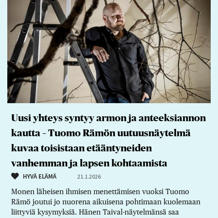
Uusi yhteys syntyy armon ja anteeksiannon
kautta – Tuomo Rämön uutuusnäytelmä
kuvaa toisistaan etääntyneiden
vanhemman ja lapsen kohtaamista
HYVÄ ELÄMÄ
21.1.2026
Monen läheisen ihmisen menettämisen vuoksi Tuomo
Rämö joutui jo nuorena aikuisena pohtimaan kuolemaan
liittyviä kysymyksiä. Hänen Taival-näytelmänsä saa