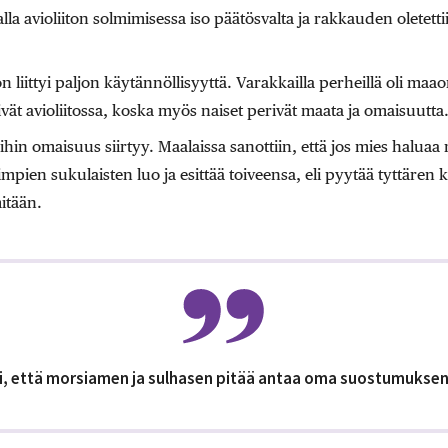
jalla avioliiton solmimisessa iso päätösvalta ja rakkauden oletetti
oon liittyi paljon käytännöllisyyttä. Varakkailla perheillä oli maa
ivät avioliitossa, koska myös naiset perivät maata ja omaisuutta
ihin omaisuus siirtyy. Maalaissa sanottiin, että jos mies halua
pien sukulaisten luo ja esittää toiveensa, eli pyytää tyttären
itään.
i, että morsiamen ja sulhasen pitää antaa oma suostumuksensa