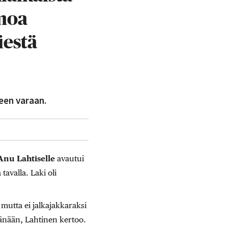
imoa
iestä
teen varaan.
Anu Lahtiselle
avautui
avalla. Laki oli
mutta ei jalkajakkaraksi
äänään, Lahtinen kertoo.