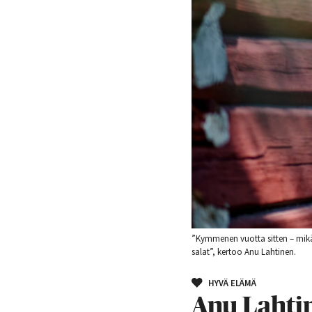
”Kymmenen vuotta sitten – mikä 
salat”, kertoo Anu Lahtinen.
HYVÄ ELÄMÄ
Anu Lahtin