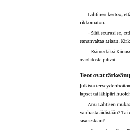
Lahtinen kertoo, että
rikkomaton.
– Siitä seurasi se, e
sananvaltaa asiaan. Kirk
– Esimerkiksi Kiinas
avioliitosta pitivät.
Teot ovat tärkeämp
Julkista terveydenhoitoa
lapset tai lähipiiri huole
Anu Lahtisen mukaan 
vanhasta äidistään? Tai e
sisarestaan?