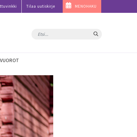
ttuvinkki
Tilaa uutiskirje
MENOHAKU
Hae
VUOROT