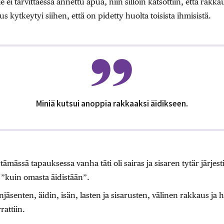
e ei tarvittaessa annettu apua, niin silloin katsottiin, että rakka
us kytkeytyi siihen, että on pidetty huolta toisista ihmisistä.
Miniä kutsui anoppia rakkaaksi äidikseen.
ämässä tapauksessa vanha täti oli sairas ja sisaren tytär järjesti 
ä ”kuin omasta äidistään”.
äsenten, äidin, isän, lasten ja sisarusten, välinen rakkaus ja hu
rattiin.