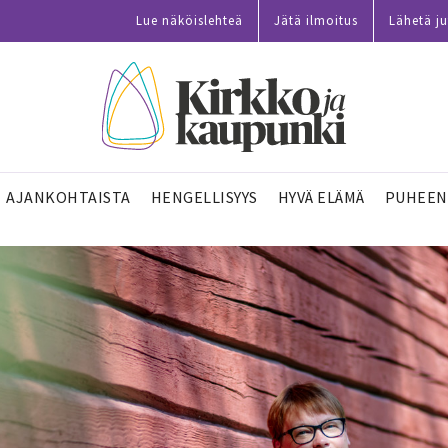
Lue näköislehteä
Jätä ilmoitus
Lähetä ju
AJANKOHTAISTA
HENGELLISYYS
HYVÄ ELÄMÄ
PUHEEN