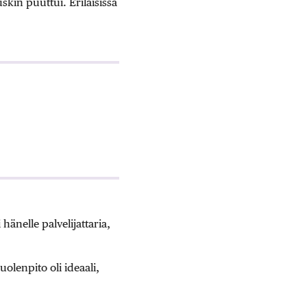
uskin puuttui. Erilaisissa
hänelle palvelijattaria,
olenpito oli ideaali,