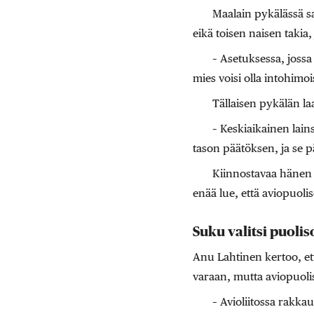
Maalain pykälässä s
eikä toisen naisen takia
– Asetuksessa, jossa 
mies voisi olla intohimo
Tällaisen pykälän laa
– Keskiaikainen lain
tason päätöksen, ja se p
Kiinnostavaa hänen 
enää lue, että aviopuolis
Suku valitsi puoli
Anu Lahtinen kertoo, että
varaan, mutta aviopuolis
– Avioliitossa rakka