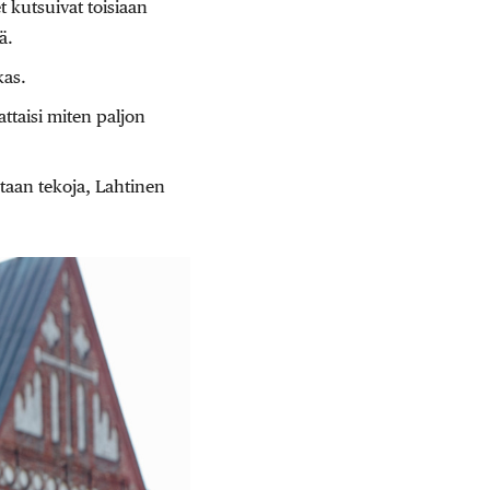
t kutsuivat toisiaan
ä.
kas.
attaisi miten paljon
staan tekoja, Lahtinen