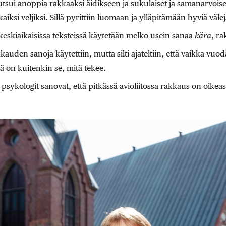
utsui anoppia rakkaaksi äidikseen ja sukulaiset ja samanarvoise
kaiksi veljiksi. Sillä pyrittiin luomaan ja ylläpitämään hyviä välej
keskiaikaisissa teksteissä käytetään melko usein sanaa
kära
, ra
kauden sanoja käytettiin, mutta silti ajateltiin, että vaikka vuod
tä on kuitenkin se, mitä tekee.
psykologit sanovat, että pitkässä avioliitossa rakkaus on oikea