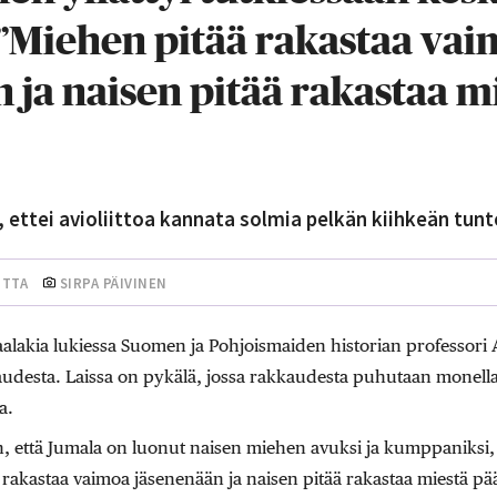
”Miehen pitää rakastaa va
 ja naisen pitää rakastaa m
n, ettei avioliittoa kannata solmia pelkän kiihkeän tun
UTTA
SIRPA PÄIVINEN
aalakia lukiessa Suomen ja Pohjoismaiden historian professori
udesta. Laissa on pykälä, jossa rakkaudesta puhutaan monella t
a.
, että Jumala on luonut naisen miehen avuksi ja kumppaniksi, 
ä rakastaa vaimoa jäsenenään ja naisen pitää rakastaa miestä p