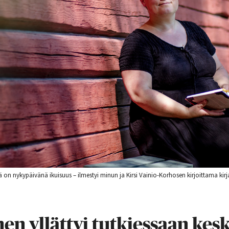
on nykypäivänä ikuisuus – ilmestyi minun ja Kirsi Vainio-Korhosen kirjoittama ki
en yllättyi tutkiessaan kesk