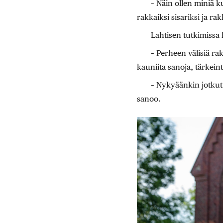
– Näin ollen miniä k
rakkaiksi sisariksi ja rak
Lahtisen tutkimissa 
– Perheen välisiä rak
kauniita sanoja, tärkein
– Nykyäänkin jotkut 
sanoo.