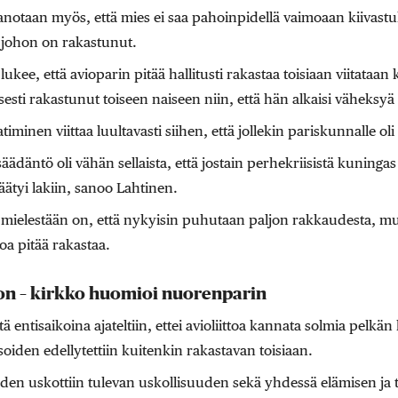
anotaan myös, että mies ei saa pahoinpidellä vaimoaan kiivast
, johon on rakastunut.
lukee, että avioparin pitää hallitusti rakastaa toisiaan viitataan 
isesti rakastunut toiseen naiseen niin, että hän alkaisi väheks
timinen viittaa luultavasti siihen, että jollekin pariskunnalle oli
säädäntö oli vähän sellaista, että jostain perhekriisistä kuning
äätyi lakiin, sanoo Lahtinen.
mielestään on, että nykyisin puhutaan paljon rakkaudesta, mu
oa pitää rakastaa.
son – kirkko huomioi nuorenparin
 entisaikoina ajateltiin, ettei avioliittoa kannata solmia pelkä
oiden edellytettiin kuitenkin rakastavan toisiaan.
uden uskottiin tulevan uskollisuuden sekä yhdessä elämisen ja 