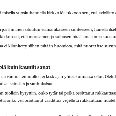
 toisella vuosituhannella kirkko löi lukkoon sen, että avioliitto
ttä jos ihminen sitoutuu elämänikäiseen suhteeseen, hänellä itsell
ko korosti, että morsiamen ja sulhasen pitää antaa oma suostum
sa ei kiinnitetty siihen mitään huomiota, mitä nuoret itse suvu
iä kuin kauniit sanat
 tai vanhustenhuoltoa ei keskiajan yhteiskunnassa ollut. Oletuk
htivat sairaista ja vanhuksista.
tuolloin kysyttiin, onko tytär tai poika osoittanut rakkauttaa
ttä onko veli osoittanut vaadittua veljellistä rakkauttaan huoleh