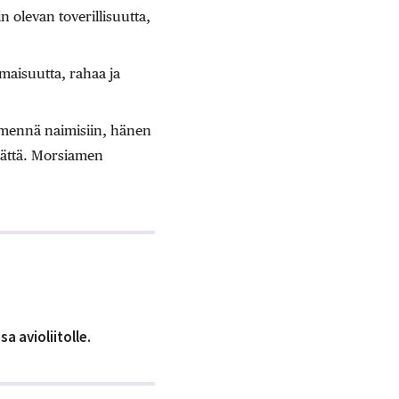
in olevan toverillisuutta,
omaisuutta, rahaa ja
.
a mennä naimisiin, hänen
 kättä. Morsiamen
 avioliitolle.