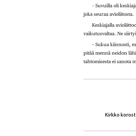
– Suvuilla oli keskia
joka seuraa avioliitosta.
Keskiajalla avioliitt
vaikutusvaltaa. Ne siirty
– Sukua kiinnosti, m
pitää mennä neidon lähim
tahtomisesta ei sanota m
Kirkko korost