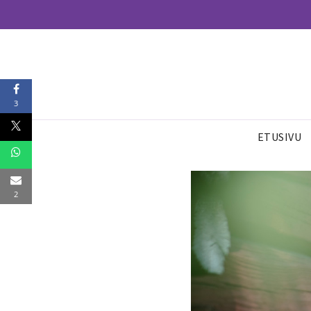
3
ETUSIVU
2