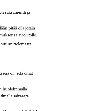
 on sakramentti ja
ään pitää olla jotain
uksensa avioliitolle.
n suunnittelemasta
sena oli, että omat
n huolehtimalla
timalla sairaasta