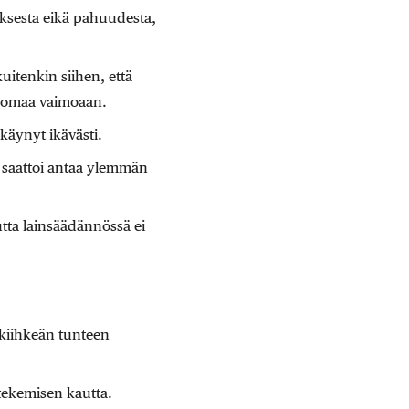
uksesta eikä pahuudesta,
kuitenkin siihen, että
yä omaa vaimoaan.
 käynyt ikävästi.
as saattoi antaa ylemmän
tta lainsäädännössä ei
n kiihkeän tunteen
tekemisen kautta.