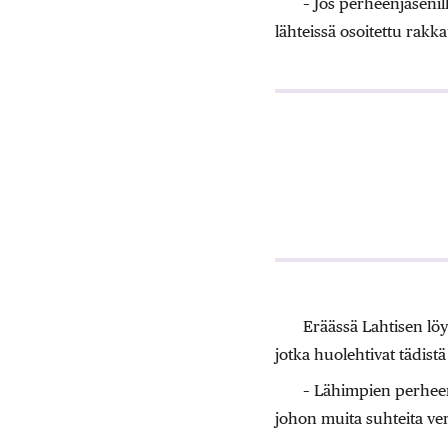
– Jos perheenjäsenill
lähteissä osoitettu rakka
Eräässä Lahtisen löyt
jotka huolehtivat tädist
– Lähimpien perheenj
johon muita suhteita ver