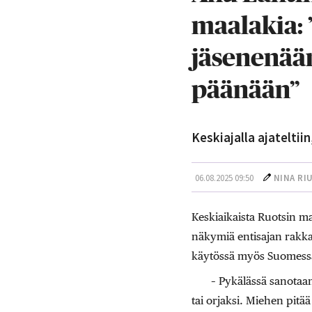
maalakia: 
jäsenenään
päänään”
Keskiajalla ajateltii
06.08.2025 09:50
NINA RI
Keskiaikaista Ruotsin m
näkymiä entisajan rakka
käytössä myös Suomess
– Pykälässä sanotaan
tai orjaksi. Miehen pitä