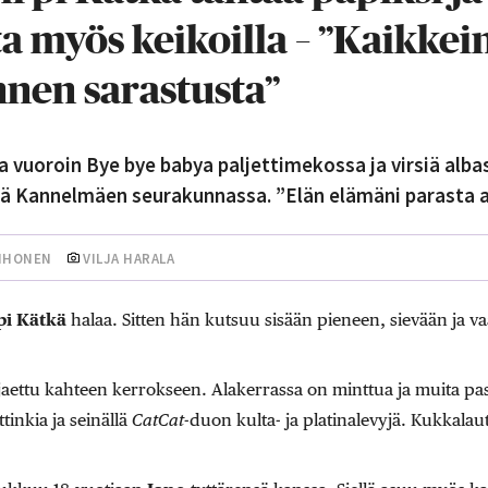
a myös keikoilla – ”Kaikkei
nnen sarastusta”
aa vuoroin Bye bye babya paljettimekossa ja virsiä alba
ötä Kannelmäen seurakunnassa. ”Elän elämäni parasta a
IIHONEN
VILJA HARALA
pi Kätkä
halaa. Sitten hän kutsuu sisään pieneen, sievään ja va
jaettu kahteen kerrokseen. Alakerrassa on minttua ja muita past
ttinkia ja seinällä
CatCat
-duon kulta- ja platinalevyjä. Kukkalaut