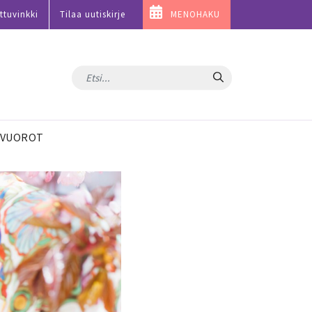
ttuvinkki
Tilaa uutiskirje
MENOHAKU
Hae
VUOROT