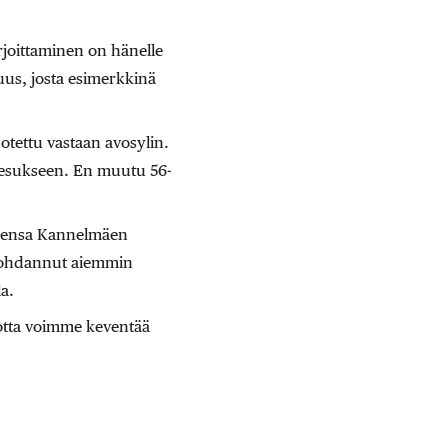
irjoittaminen on hänelle
uus, josta esimerkkinä
 otettu vastaan avosylin.
Jeesukseen. En muutu 56-
neensa Kannelmäen
n kohdannut aiemmin
a.
 jotta voimme keventää