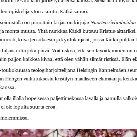
nukkuu 18-vuotiaan
Jane
-tyttärensä kanssa. Siellä asuu myös k
en opiskelijatytön asunto, Kätkä sanoo.
einustalla on pinoittain kirjaston kirjoja:
Nuorten sielunhoidon 
ja monta muuta. Yhtä nurkkaa Kätkä kutsuu Kristus-alttariksi
uuristi, kuva Jeesuksesta ja kynttilänjalat, joissa Kätkä polttaa k
hiljaisuutta joka päivä. Voit uskoa, että sen tavoittaminen on ol
in paljon kaikkea kivaa, että olen vähän silmät ristissä. Elän e
i–toukokuussa teologiharjoittelijana Helsingin Kannelmäen seur
n Hengen vaikutuksesta kristityn maalliseen elämään ja keikka
kanssa.
 olla illalla hopeisessa paljettimekossa lavalla ja aamulla valkoi
ei ole lopulta suurta eroa.
 molemmissa.