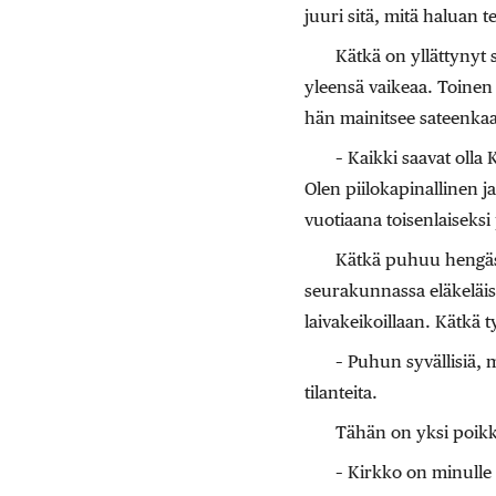
juuri sitä, mitä haluan t
Kätkä on yllättynyt s
yleensä vaikeaa. Toinen
hän mainitsee sateenka
– Kaikki saavat olla 
Olen piilokapinallinen j
vuotiaana toisenlaiseks
Kätkä puhuu hengäst
seurakunnassa eläkeläis
laivakeikoillaan. Kätkä 
– Puhun syvällisiä, 
tilanteita.
Tähän on yksi poik
– Kirkko on minulle n