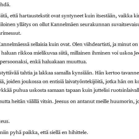
ehdä.
iitä, että hartaustekstit ovat syntyneet kuin itsestään, vaikka k
 iloinen yllätys on ollut Kannelmäen seurakunnan suvaitsevais
arimessut.
Kannelmäessä sellaisia kuin ovat. Olen viihdeartisti, ja minut on
a haluan rikkoa mielikuvaa siitä, millainen ihminen voi uskoa 
i persoonaksi, enkä haluakaan muuttua.
yttävää tahtia ja lakkaa samalla kynsiään. Hän kertoo tavan
iä, joiden joukossa on entisiä laivatyöntekijöitä, jotka hän o
tykkää puhua uskosta samaan tapaan kuin juttelisi ruotsinlaivall
mutta heitän välillä vitsin. Jeesus on antanut meille huumorin,
keus.
iin pyhä paikka, että siellä en hihittele.