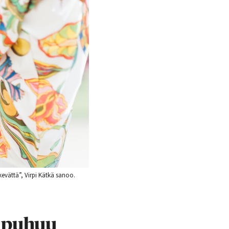
vättä”, Virpi Kätkä sanoo.
a puhuu