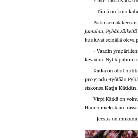
Yläkerrassa Kätkä 
– Tämä on kuin kahd
Piskuisen alakerran s
Jumalaa
,
Pyhän säikeitä
kuuluvat seinällä oleva p
– Vaadin ympärilleni 
keväänä. Nyt tapahtuu ni
Kätkä on ollut huht
pro gradu -työtään Pyhä
siskonsa
Katja Kätkän
Virpi Kätkä on voinut
Hänen mielestään töissä 
– Jeesus on mukana