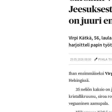
Jeesuksest
on juuri e
Virpi Kätkä, 56, laul
harjoitteli papin ty
29.05.2026 08:00
PIHLA T
Ihan ensimmäiseksi
Vir
Helsingissä.
35 neliön kaksio on 
kristallikruunu, siroa ro
vegaaninen aamupala.