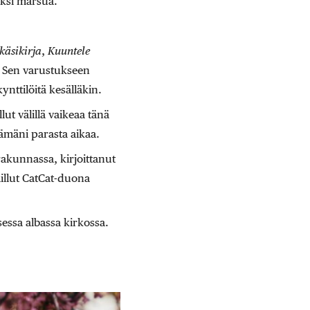
aksi marsua.
käsikirja
,
Kuuntele
. Sen varustukseen
ynttilöitä kesälläkin.
lut välillä vaikeaa tänä
lämäni parasta aikaa.
akunnassa, kirjoittanut
illut CatCat-duona
sessa albassa kirkossa.