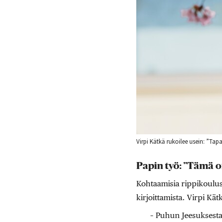
Virpi Kätkä rukoilee usein: ”Tap
Papin työ: ”Tämä o
Kohtaamisia rippikouluss
kirjoittamista. Virpi Kät
– Puhun Jeesuksesta 