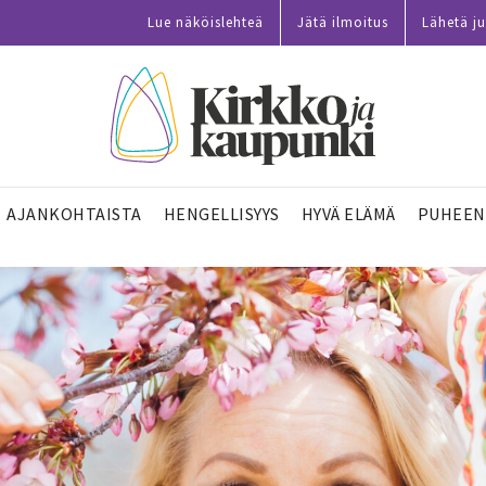
Lue näköislehteä
Jätä ilmoitus
Lähetä ju
AJANKOHTAISTA
HENGELLISYYS
HYVÄ ELÄMÄ
PUHEEN