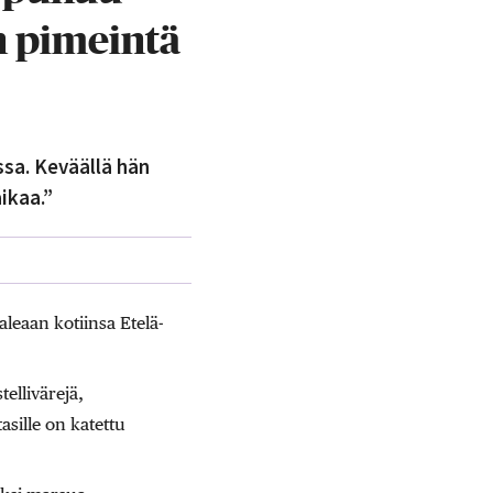
n pimeintä
ssa. Keväällä hän
ikaa.”
aleaan kotiinsa Etelä-
ellivärejä,
asille on katettu