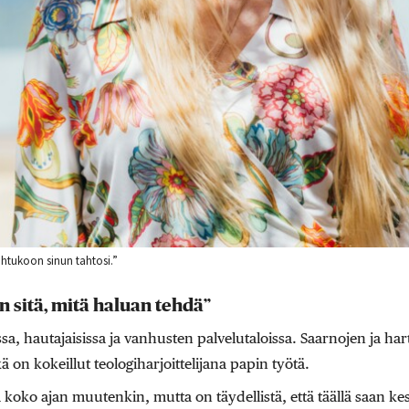
ahtukoon sinun tahtosi.”
n sitä, mitä haluan tehdä”
a, hautajaisissa ja vanhusten palvelutaloissa. Saarnojen ja har
kä on kokeillut teologiharjoittelijana papin työtä.
koko ajan muutenkin, mutta on täydellistä, että täällä saan ke