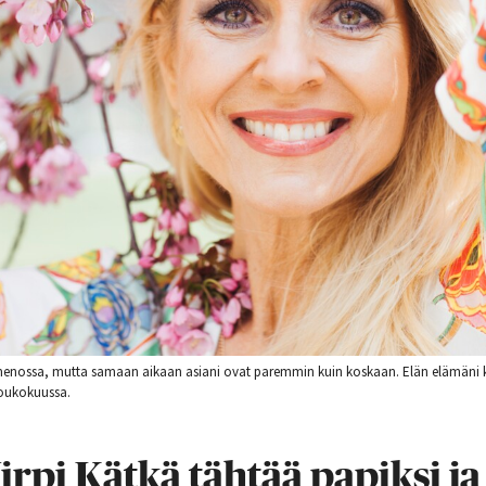
enossa, mutta samaan aikaan asiani ovat paremmin kuin koskaan. Elän elämäni ke
toukokuussa.
irpi Kätkä tähtää papiksi j