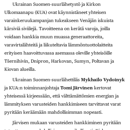
Ukrainan Suomen-suurlähetystö ja Kirkon
Ulkomaanapu (KUA) ovat käynnistäneet yhteisen
varainkeruukampanjan tukeakseen Venäjän iskuista
kärsiviä siviilejä. Tavoitteena on kerätä varoja, joilla
voidaan hankkia muun muassa generaattoreita,
varavirtalähteitä ja liikuteltavia lämmöntuottolaitteita
erityisen haavoittuvassa asemassa oleville yhteisöille
Tšernihivin, Dnipron, Harkovan, Sumyn, Poltavan ja
Kiovan alueilla.
Ukrainan Suomen-suurlähettiläs
Mykhailo Vydoinyk
ja KUA:n toiminnanjohtaja
Tomi Järvinen
kertovat
yhteisessä kirjeessään, että välttämättömien energian ja
lämmityksen varusteiden hankkimiseen tarvittavat varat
pyritään keräämään mahdollisimman nopeasti.
Järvisen mukaan varusteiden hankkiminen pyritään