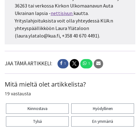
36263 tai verkossa Kirkon Ulkomaanavun Auta
Ukrainan lapsia -
nettisivun
kautta.
Yrityslahjoituksista voit olla yhteydessä KUA:n
yhteyspäällikköön Laura Ylätaloon
(laura.ylatalo@kua.fi, +358 40 670 4491).
JAA TÄMÄ ARTIKKELI:
1
1
Mitä mieltä olet artikkelista?
19
vastausta
Kiinnostava
Hyödyllinen
Tylsä
En ymmärrä
Kiitos palautteesta! Jaa artikkeli: