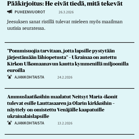
Pääkirjoitus: He eivät tiedä, mitä tekevät
PUHEENVUOROT
26.3.2026
Jeesuksen sanat ristillä tulevat mieleen myös maailman
uutisia seuratessa.
”Pommisuojia tarvitaan, jotta lapsille pystytään
järjestämään lähiopetusta” – Ukrainaa on autettu
Kirkon Ulkomaanavun kautta kymmenillä miljoonilla
euroilla
AJANKOHTAISTA
24.2.2026
Ammuslaatikoihin maalatut Neitsyt Maria -ikonit
tulevat esille Lauttasaaren ja Olarin kirkkoihin –
näyttely on omistettu Venäjälle kaapatuille
ukrainalaislapsille
AJANKOHTAISTA
13.2.2026