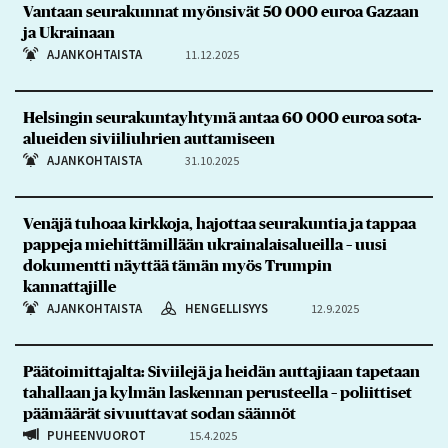
Vantaan seurakunnat myönsivät 50 000 euroa Gazaan
ja Ukrainaan
AJANKOHTAISTA
11.12.2025
Helsingin seurakuntayhtymä antaa 60 000 euroa sota-
alueiden siviiliuhrien auttamiseen
AJANKOHTAISTA
31.10.2025
Venäjä tuhoaa kirkkoja, hajottaa seurakuntia ja tappaa
pappeja miehittämillään ukrainalaisalueilla – uusi
dokumentti näyttää tämän myös Trumpin
kannattajille
AJANKOHTAISTA
HENGELLISYYS
12.9.2025
Päätoimittajalta: Siviilejä ja heidän auttajiaan tapetaan
tahallaan ja kylmän laskennan perusteella – poliittiset
päämäärät sivuuttavat sodan säännöt
PUHEENVUOROT
15.4.2025