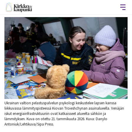
Avaa
Ukrainan valtion pelastuspalvelun psykologi keskustelee lapsen kanssa
liikkuvassa lämmityspisteessä Kiovan Troieshchynan asuinalueella. Venäjän
iskut energiainfrastruktuuriin ovat katkaisseet alueelta sähkön ja
lämmityksen. Kuva on otettu 21. tammikuuta 2026. Kuva: Danylo
Antoniuk/Lehtikuva/Sipa Press.