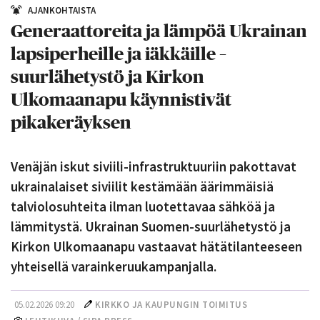
AJANKOHTAISTA
Generaattoreita ja lämpöä Ukrainan
lapsiperheille ja iäkkäille –
suurlähetystö ja Kirkon
Ulkomaanapu käynnistivät
pikakeräyksen
Venäjän iskut siviili-infrastruktuuriin pakottavat
ukrainalaiset siviilit kestämään äärimmäisiä
talviolosuhteita ilman luotettavaa sähköä ja
lämmitystä. Ukrainan Suomen-suurlähetystö ja
Kirkon Ulkomaanapu vastaavat hätätilanteeseen
yhteisellä varainkeruukampanjalla.
05.02.2026 09:20
KIRKKO JA KAUPUNGIN TOIMITUS