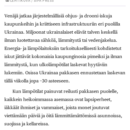
LEHTIKUVA / SIPA PRESS
Venäjä jatkaa järjestelmällisiä ohjus- ja drooni-iskuja
kaupunkeihin ja kriittiseen infrastruktuuriin eri puolilla
Ukrainaa. Miljoonat ukrainalaiset elävät talven keskellä
ilman luotettavaa sähköä, lämmitystä tai vedenjakelua.
Energia- ja lämpölaitoksiin tarkoituksellisesti kohdistetut
iskut jättävät kokonaisia kaupunginosia pimeiksi ja ilman
lämmitystä, kun ulkolämpötilat laskevat hyytäviin
lukemiin. Osissa Ukrainaa pakkasen ennustetaan laskevan
tällä viikolla jopa −30 asteeseen.
Kun lämpötilat painuvat reilusti pakkasen puolelle,
kaikkein heikoimmassa asemassa ovat lapsiperheet,
iäkkäät ihmiset ja vammaiset, joista monet joutuvat
viettämään päiviä ja öitä lämmittämättömissä asunnoissa,
suojissa ja kellareissa.