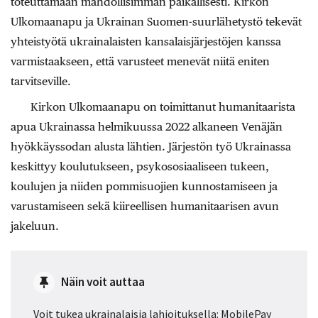
toteuttamaan mahdollisimman paikallisesti. Kirkon
Ulkomaanapu ja Ukrainan Suomen-suurlähetystö tekevät
yhteistyötä ukrainalaisten kansalaisjärjestöjen kanssa
varmistaakseen, että varusteet menevät niitä eniten
tarvitseville.
Kirkon Ulkomaanapu on toimittanut humanitaarista
apua Ukrainassa helmikuussa 2022 alkaneen Venäjän
hyökkäyssodan alusta lähtien. Järjestön työ Ukrainassa
keskittyy koulutukseen, psykososiaaliseen tukeen,
koulujen ja niiden pommisuojien kunnostamiseen ja
varustamiseen sekä kiireellisen humanitaarisen avun
jakeluun.
Näin voit auttaa
Voit tukea ukrainalaisia lahjoituksella: MobilePay