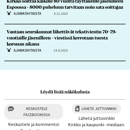
Kirkko soittaa kaikille 80 vuotta täyttäneille jäsenilleen
Espoossa – 8000 puheluun tarvitaan noin sata soittajaa
AJANKOHTAISTA
4.12.2020
Vantaan seurakunnat lähettävät tekstiviestin 70–79-
vuotiaille jäsenilleen – viestissä kerrotaan tuesta
koronan aikana
AJANKOHTAISTA
24.4.2020
Löydä lisää näkökulmia
KESKUSTELE
LÄHETÄ JUTTUVINKKI
FACEBOOKISSA
Lähetä juttuvinkki
Keskustele ja kommentoi
Kirkko ja kaupunki -mediaan.