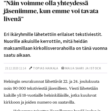
”Näin voimme olla yhteydessä
jäseniimme, kun emme voi tavata
livenä”
Eri ikäryhmille lähetettiin erilaiset tekstiviestit.
Nuorille aikuisille kerrottiin, mitä heidän
maksamillaan kirkollisverorahoilla on tänä vuonna
saatu aikaan.
23.12.2020 11:14
TOPIAS HAIKALA
MAIJA SAARI
JA ISTOCK
Helsingin seurakunnat lähettävät 22. ja 24. joulukuuta
noin 90 000 tekstiviestiä jäsenilleen. Viesti lähetetään
kaikille yli 18-vuotiaille helsinkiläisille, jotka kuuluvat
kirkkoon ja joiden numero on saatavilla.