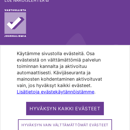
LUE NÄKÖISLEHTEÄ
Käytämme sivustolla evästeitä. Osa
MENOHAKU
evästeistä on välttämättömiä palvelun
toiminnan kannalta ja aktivoituu
automaattisesti. Kävijäseuranta ja
mainosten kohdentaminen aktivoituvat
vain, jos hyväksyt kaikki evästeet.
Lisätietoja evästekäytännöistämme
.
Pääkaupunkiseudun evankelis-
luterilaisten seurakuntien media.
HYVÄKSYN KAIKKI EVÄSTEET
Copyright 2026. Kirkko ja kaupunki. All
rights reserved.
HYVÄKSYN VAIN VÄLTTÄMÄTTÖMÄT EVÄSTEET