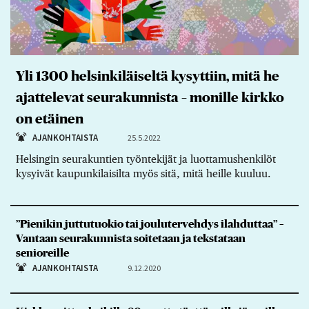
Yli 1300 helsinkiläiseltä kysyttiin, mitä he
ajattelevat seurakunnista – monille kirkko
on etäinen
AJANKOHTAISTA
25.5.2022
Helsingin seurakuntien työntekijät ja luottamushenkilöt
kysyivät kaupunkilaisilta myös sitä, mitä heille kuuluu.
”Pienikin juttutuokio tai joulutervehdys ilahduttaa” –
Vantaan seurakunnista soitetaan ja tekstataan
senioreille
AJANKOHTAISTA
9.12.2020