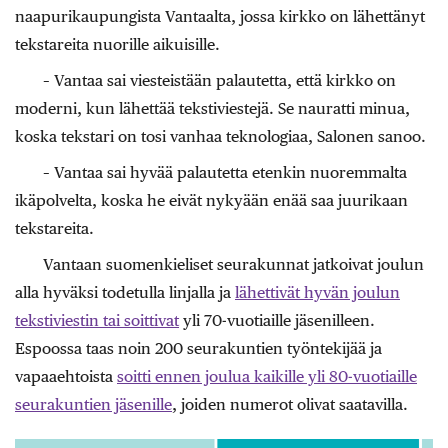
naapurikaupungista Vantaalta, jossa kirkko on lähettänyt
tekstareita nuorille aikuisille.
– Vantaa sai viesteistään palautetta, että kirkko on
moderni, kun lähettää tekstiviestejä. Se nauratti minua,
koska tekstari on tosi vanhaa teknologiaa, Salonen sanoo.
– Vantaa sai hyvää palautetta etenkin nuoremmalta
ikäpolvelta, koska he eivät nykyään enää saa juurikaan
tekstareita.
Vantaan suomenkieliset seurakunnat jatkoivat joulun
alla hyväksi todetulla linjalla ja
lähettivät hyvän joulun
tekstiviestin tai soittivat
yli 70-vuotiaille jäsenilleen.
Espoossa taas noin 200 seurakuntien työntekijää ja
vapaaehtoista
soitti ennen joulua kaikille yli 80-vuotiaille
seurakuntien jäsenille
, joiden numerot olivat saatavilla.