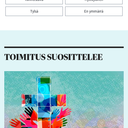
Tylsä
En ymmärrä
Kiitos palautteesta! Jaa artikkeli:
1
1
2
TOIMITUS SUOSITTELEE