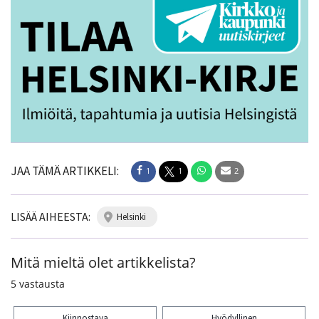
JAA TÄMÄ ARTIKKELI:
1
1
2
LISÄÄ AIHEESTA:
helsinki
Mitä mieltä olet artikkelista?
5
vastausta
Kiinnostava
Hyödyllinen