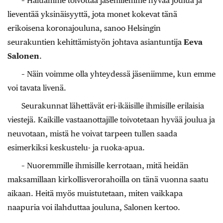
– Haluamme toivottaa jäsenillemme hyvää joulua ja
lieventää yksinäisyyttä, jota monet kokevat tänä
erikoisena koronajouluna, sanoo Helsingin
seurakuntien kehittämistyön johtava asiantuntija
Eeva
Salonen
.
– Näin voimme olla yhteydessä jäseniimme, kun emme
voi tavata livenä.
Seurakunnat lähettävät eri-ikäisille ihmisille erilaisia
viestejä. Kaikille vastaanottajille toivotetaan hyvää joulua ja
neuvotaan, mistä he voivat tarpeen tullen saada
esimerkiksi keskustelu- ja ruoka-apua.
– Nuoremmille ihmisille kerrotaan, mitä heidän
maksamillaan kirkollisverorahoilla on tänä vuonna saatu
aikaan. Heitä myös muistutetaan, miten vaikkapa
naapuria voi ilahduttaa jouluna, Salonen kertoo.