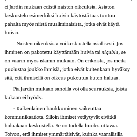
ei Jardin mukaan edistä naisten oikeuksia. Asiaton
keskustelu esimerkiksi huivin käytöstä taas tuntuu
pahalta myös niistä musliminaisista, jotka eivät käytä
huivia.
– Naisten oikeuksista voi keskustella asiallisesti. Jos
ihminen on pakotettu käyttämään huivia tai
niqabia
, se
on väärin myös islamin mukaan. On erikoista, jos meitä
puolustaa joukko ihmisiä, jotka eivät kuitenkaan hyväksy
sitä, että ihmisellä on oikeus pukeutua kuten haluaa.
Pia Jardin mukaan sanoilla voi olla seurauksia, joista
kukaan ei hyödy.
– Kaikenlainen haukkuminen vaikeuttaa
kommunikaatiota. Silloin ihmiset vetäytyvät eivätkä
haluakaan keskustella. Se on todella huolestuttavaa.
Toivon, että ihmiset ymmärtäisivät, kuinka vaarallisilla