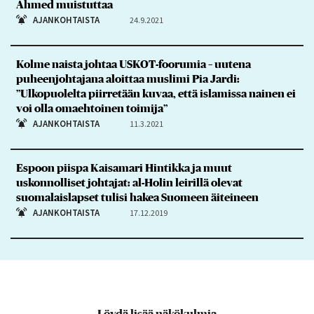
Ahmed muistuttaa
AJANKOHTAISTA
24.9.2021
Kolme naista johtaa USKOT-foorumia – uutena
puheenjohtajana aloittaa muslimi Pia Jardi:
”Ulkopuolelta piirretään kuvaa, että islamissa nainen ei
voi olla omaehtoinen toimija”
AJANKOHTAISTA
11.3.2021
Espoon piispa Kaisamari Hintikka ja muut
uskonnolliset johtajat: al-Holin leirillä olevat
suomalaislapset tulisi hakea Suomeen äiteineen
AJANKOHTAISTA
17.12.2019
Löydä lisää näkökulmia