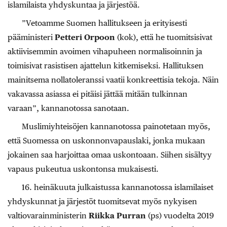
islamilaista yhdyskuntaa ja järjestöä.
”Vetoamme Suomen hallitukseen ja erityisesti
pääministeri
Petteri Orpoon
(kok), että he tuomitsisivat
aktiivisemmin avoimen vihapuheen normalisoinnin ja
toimisivat rasistisen ajattelun kitkemiseksi. Hallituksen
mainitsema nollatoleranssi vaatii konkreettisia tekoja. Näin
vakavassa asiassa ei pitäisi jättää mitään tulkinnan
varaan”, kannanotossa sanotaan.
Muslimiyhteisöjen kannanotossa painotetaan myös,
että Suomessa on uskonnonvapauslaki, jonka mukaan
jokainen saa harjoittaa omaa uskontoaan. Siihen sisältyy
vapaus pukeutua uskontonsa mukaisesti.
16. heinäkuuta julkaistussa kannanotossa islamilaiset
yhdyskunnat ja järjestöt tuomitsevat myös nykyisen
valtiovarainministerin
Riikka Purran
(ps) vuodelta 2019