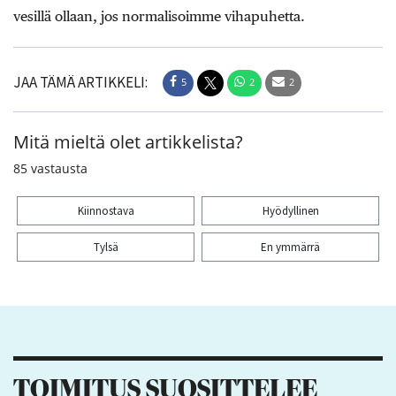
vesillä ollaan, jos normalisoimme vihapuhetta.
JAA TÄMÄ ARTIKKELI:
5
2
2
Mitä mieltä olet artikkelista?
85
vastausta
Kiinnostava
Hyödyllinen
Tylsä
En ymmärrä
Kiitos palautteesta! Jaa artikkeli:
5
2
2
TOIMITUS SUOSITTELEE