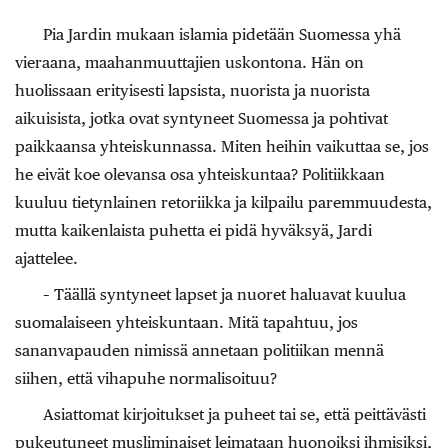
Pia Jardin mukaan islamia pidetään Suomessa yhä
vieraana, maahanmuuttajien uskontona. Hän on
huolissaan erityisesti lapsista, nuorista ja nuorista
aikuisista, jotka ovat syntyneet Suomessa ja pohtivat
paikkaansa yhteiskunnassa. Miten heihin vaikuttaa se, jos
he eivät koe olevansa osa yhteiskuntaa? Politiikkaan
kuuluu tietynlainen retoriikka ja kilpailu paremmuudesta,
mutta kaikenlaista puhetta ei pidä hyväksyä, Jardi
ajattelee.
– Täällä syntyneet lapset ja nuoret haluavat kuulua
suomalaiseen yhteiskuntaan. Mitä tapahtuu, jos
sananvapauden nimissä annetaan politiikan mennä
siihen, että vihapuhe normalisoituu?
Asiattomat kirjoitukset ja puheet tai se, että peittävästi
pukeutuneet musliminaiset leimataan huonoiksi ihmisiksi,