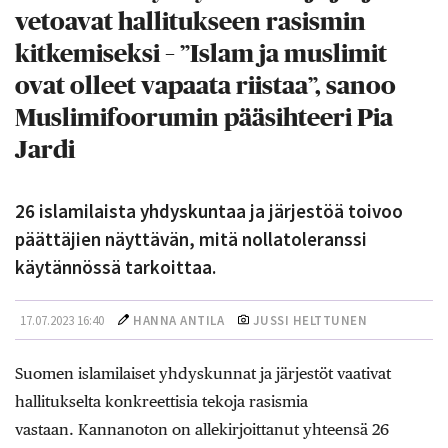
vetoavat hallitukseen rasismin
kitkemiseksi – ”Islam ja muslimit
ovat olleet vapaata riistaa”, sanoo
Muslimifoorumin pääsihteeri Pia
Jardi
26 islamilaista yhdyskuntaa ja järjestöä toivoo
päättäjien näyttävän, mitä nollatoleranssi
käytännössä tarkoittaa.
17.07.2023 16:40
HANNA ANTILA
JUSSI HELTTUNEN
Suomen islamilaiset yhdyskunnat ja järjestöt vaativat
hallitukselta konkreettisia tekoja rasismia
vastaan. Kannanoton on allekirjoittanut yhteensä 26