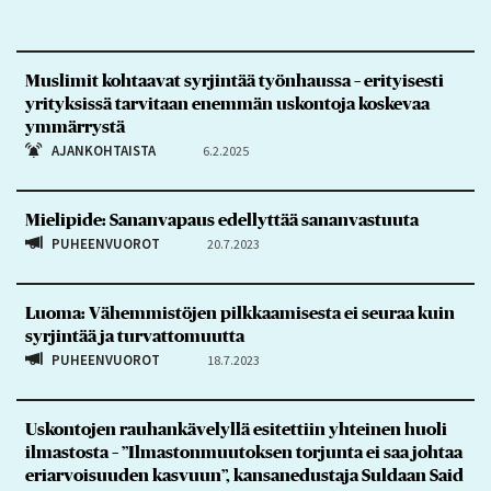
Muslimit kohtaavat syrjintää työnhaussa – erityisesti
yrityksissä tarvitaan enemmän uskontoja koskevaa
ymmärrystä
AJANKOHTAISTA
6.2.2025
Mielipide: Sananvapaus edellyttää sananvastuuta
PUHEENVUOROT
20.7.2023
Luoma: Vähemmistöjen pilkkaamisesta ei seuraa kuin
syrjintää ja turvattomuutta
PUHEENVUOROT
18.7.2023
Uskontojen rauhankävelyllä esitettiin yhteinen huoli
ilmastosta – ”Ilmastonmuutoksen torjunta ei saa johtaa
eriarvoisuuden kasvuun”, kansanedustaja Suldaan Said