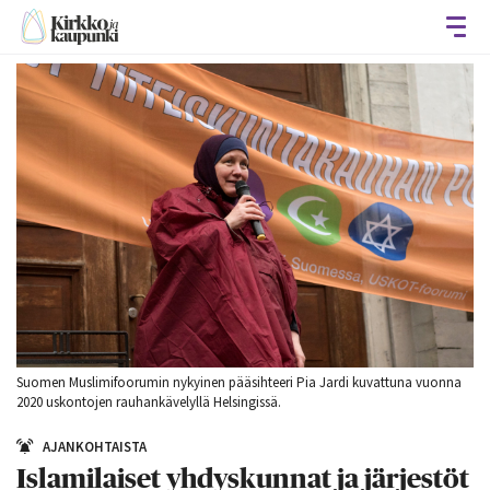
Avaa
Suomen Muslimifoorumin nykyinen pääsihteeri Pia Jardi kuvattuna vuonna
2020 uskontojen rauhankävelyllä Helsingissä.
AJANKOHTAISTA
Islamilaiset yhdyskunnat ja järjestöt