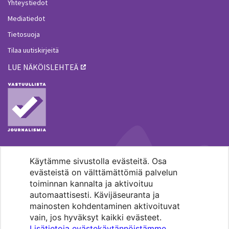
Yhteystiedot
Mediatiedot
Tietosuoja
Tilaa uutiskirjeitä
LUE NÄKÖISLEHTEÄ
Käytämme sivustolla evästeitä. Osa
MENOHAKU
evästeistä on välttämättömiä palvelun
toiminnan kannalta ja aktivoituu
automaattisesti. Kävijäseuranta ja
mainosten kohdentaminen aktivoituvat
vain, jos hyväksyt kaikki evästeet.
Lisätietoja evästekäytännöistämme
.