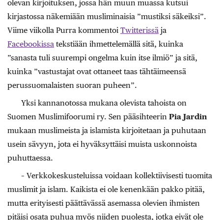
olevan kirjoituksen, jossa hän muun muassa kutsui
kirjastossa näkemiään musliminaisia ”mustiksi säkeiksi”.
Viime viikolla Purra kommentoi
Twitterissä
ja
Facebookissa
tekstiään ihmettelemällä sitä, kuinka
”sanasta tuli suurempi ongelma kuin itse ilmiö” ja sitä,
kuinka ”vastustajat ovat ottaneet taas tähtäimeensä
perussuomalaisten suoran puheen”.
Yksi kannanotossa mukana olevista tahoista on
Suomen Muslimifoorumi ry. Sen pääsihteerin
Pia Jardin
mukaan muslimeista ja islamista kirjoitetaan ja puhutaan
usein sävyyn, jota ei hyväksyttäisi muista uskonnoista
puhuttaessa.
– Verkkokeskusteluissa voidaan kollektiivisesti tuomita
muslimit ja islam. Kaikista ei ole kenenkään pakko pitää,
mutta erityisesti päättävässä asemassa olevien ihmisten
pitäisi osata puhua myös niiden puolesta, jotka eivät ole