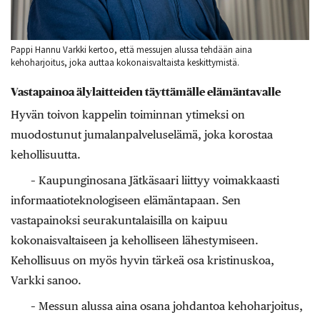
Pappi Hannu Varkki kertoo, että messujen alussa tehdään aina
kehoharjoitus, joka auttaa kokonaisvaltaista keskittymistä.
Vastapainoa älylaitteiden täyttämälle elämäntavalle
Hyvän toivon kappelin toiminnan ytimeksi on
muodostunut jumalanpalveluselämä, joka korostaa
kehollisuutta.
– Kaupunginosana Jätkäsaari liittyy voimakkaasti
informaatioteknologiseen elämäntapaan. Sen
vastapainoksi seurakuntalaisilla on kaipuu
kokonaisvaltaiseen ja keholliseen lähestymiseen.
Kehollisuus on myös hyvin tärkeä osa kristinuskoa,
Varkki sanoo.
– Messun alussa aina osana johdantoa kehoharjoitus,