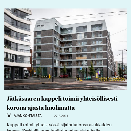
Jätkäsaaren kappeli toimii yhteisöllisesti
korona-ajasta huolimatta
AJANKOHTAISTA
27.8.2021
Kappeli toimii yhteistyössä sijaintitalonsa asukkaiden
kanssa. Keskiviikkona juhlittiin talon sisäpihalle