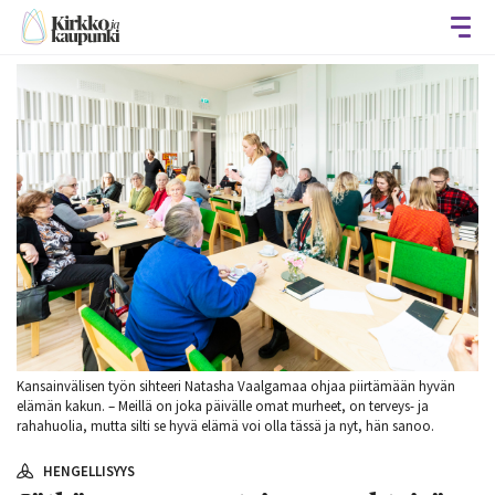
Avaa
Kansainvälisen työn sihteeri Natasha Vaalgamaa ohjaa piirtämään hyvän
elämän kakun. – Meillä on joka päivälle omat murheet, on terveys- ja
rahahuolia, mutta silti se hyvä elämä voi olla tässä ja nyt, hän sanoo.
HENGELLISYYS