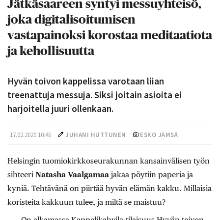
Jätkäsaareen syntyi messuyhteisö,
joka digitalisoitumisen
vastapainoksi korostaa meditaatiota
ja kehollisuutta
Hyvän toivon kappelissa varotaan liian
treenattuja messuja. Siksi joitain asioita ei
harjoitella juuri ollenkaan.
17.02.2020 10:45
JUHANI HUTTUNEN
ESKO JÄMSÄ
Helsingin tuomiokirkkoseurakunnan kansainvälisen työn
sihteeri
Natasha Vaalgamaa
jakaa pöytiin paperia ja
kyniä. Tehtävänä on piirtää hyvän elämän kakku. Millaisia
koristeita kakkuun tulee, ja miltä se maistuu?
On alkamassa Kappelikahvila-tilaisuus Hyvän toivon