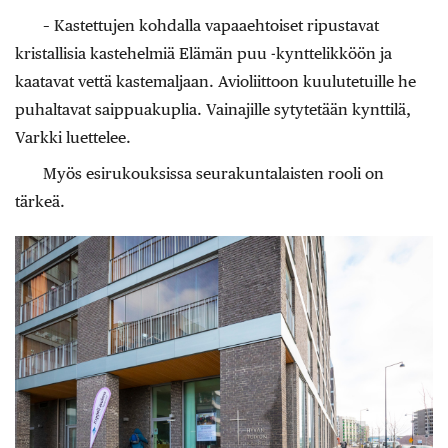
– Kastettujen kohdalla vapaaehtoiset ripustavat
kristallisia kastehelmiä Elämän puu -kynttelikköön ja
kaatavat vettä kastemaljaan. Avioliittoon kuulutetuille he
puhaltavat saippuakuplia. Vainajille sytytetään kynttilä,
Varkki luettelee.
Myös esirukouksissa seurakuntalaisten rooli on
tärkeä.