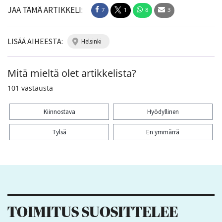
JAA TÄMÄ ARTIKKELI:
7
1
8
3
LISÄÄ AIHEESTA:
helsinki
Mitä mieltä olet artikkelista?
101
vastausta
Kiinnostava
Hyödyllinen
Tylsä
En ymmärrä
Kiitos palautteesta! Jaa artikkeli:
7
1
8
3
TOIMITUS SUOSITTELEE