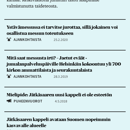
valmistunutta taideteosta.
Ystävämessussa ei tarvitse jurottaa, sillä jokainen voi
osallistua messun toteutukseen
AJANKOHTAISTA
25.2.2020
Mitä saat messusta irti? – Jaetut eväät -
jumalanpalveluspäiville Helsinkiin kokoontuu yli 700
kirkon ammattilaista ja seurakuntalaista
AJANKOHTAISTA
28.3.2019
Mielipide: Jätkäsaaren uusi kappeli ei ole esteetön
PUHEENVUOROT
4.5.2018
Jätkäsaaren kappeli avataan Suomen nopeimmin
kasvavalle alueelle