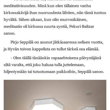
meditatiivisuuden. Minä kun olen tällainen vanha
kirkossakävijä ihan nuoruudesta lähtien, niin tämä tuntuu
hyvältä. Siihen aikaan, kun olin murrosikäinen,
meditaatio oli kirkossa suurta syntiä, Pekuri-Baltzar
sanoo.
Pirjo Seppälä on asunut Jätkäsaaressa nelisen vuotta,
ja Hyvän toivon kappelista on tullut tärkeä osa elämää.
– Olen täällä tänäänkin vapaaehtoisena päivystäjänä
siltä varalta, että joku haluaa tulla juttelemaan,
hiljentymään tai tutustumaan paikkoihin, Seppälä sanoo.