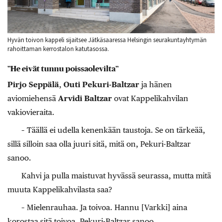
Hyvän toivon kappeli sijaitsee Jätkäsaaressa Helsingin seurakuntayhtymän
rahoittaman kerrostalon katutasossa.
”He eivät tunnu poissaolevilta”
Pirjo Seppälä
,
Outi Pekuri-Baltzar
ja hänen
aviomiehensä
Arvidi Baltzar
ovat Kappelikahvilan
vakiovieraita.
– Täällä ei udella kenenkään taustoja. Se on tärkeää,
sillä silloin saa olla juuri sitä, mitä on, Pekuri-Baltzar
sanoo.
Kahvi ja pulla maistuvat hyvässä seurassa, mutta mitä
muuta Kappelikahvilasta saa?
– Mielenrauhaa. Ja toivoa. Hannu [Varkki] aina
korostaa sitä toivoa, Pekuri-Baltzar sanoo.