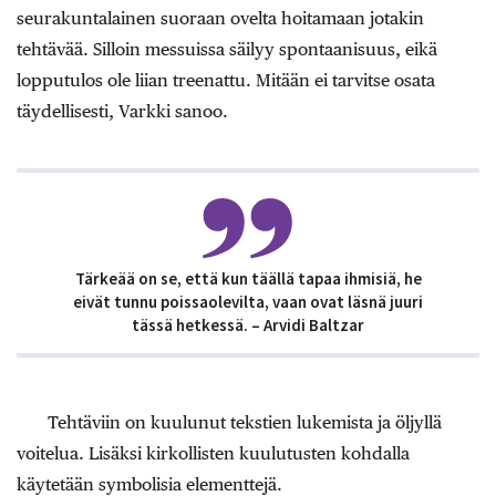
seurakuntalainen suoraan ovelta hoitamaan jotakin
tehtävää. Silloin messuissa säilyy spontaanisuus, eikä
lopputulos ole liian treenattu. Mitään ei tarvitse osata
täydellisesti, Varkki sanoo.
Tärkeää on se, että kun täällä tapaa ihmisiä, he
eivät tunnu poissaolevilta, vaan ovat läsnä juuri
tässä hetkessä. – Arvidi Baltzar
Tehtäviin on kuulunut tekstien lukemista ja öljyllä
voitelua. Lisäksi kirkollisten kuulutusten kohdalla
käytetään symbolisia elementtejä.