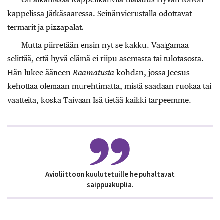
kappelissa Jätkäsaaressa. Seinänvierustalla odottavat
termarit ja pizzapalat.
Mutta piirretään ensin nyt se kakku. Vaalgamaa
selittää, että hyvä elämä ei riipu asemasta tai tulotasosta.
Hän lukee ääneen
Raamatusta
kohdan, jossa Jeesus
kehottaa olemaan murehtimatta, mistä saadaan ruokaa tai
vaatteita, koska Taivaan Isä tietää kaikki tarpeemme.
Avioliittoon kuulutetuille he puhaltavat
saippuakuplia.