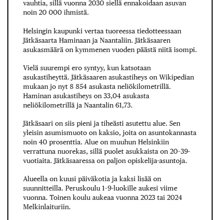
vauhtia, sillä vuonna 2030 siellä ennakoidaan asuvan
noin 20 000 ihmistä.
Helsingin kaupunki vertaa tuoreessa tiedotteessaan
Jätkäsaarta Haminaan ja Naantaliin. Jätkäsaaren
asukasmäärä on kymmenen vuoden päästä niitä isompi.
Vielä suurempi ero syntyy, kun katsotaan
asukastiheyttä. Jätkäsaaren asukastiheys on Wikipedian
mukaan jo nyt 8 854 asukasta neliökilometrillä.
Haminan asukastiheys on 33,04 asukasta
neliökilometrillä ja Naantalin 61,73.
Jätkäsaari on siis pieni ja tiheästi asutettu alue. Sen
yleisin asumismuoto on kaksio, joita on asuntokannasta
noin 40 prosenttia. Alue on muuhun Helsinkiin
verrattuna nuorekas, sillä puolet asukkaista on 20–39-
vuotiaita. Jätkäsaaressa on paljon opiskelija-asuntoja.
Alueella on kuusi päiväkotia ja kaksi lisää on
suunnitteilla. Peruskoulu 1–9-luokille aukesi viime
vuonna. Toinen koulu aukeaa vuonna 2023 tai 2024
Melkinlaituriin.