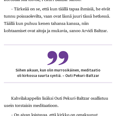
– Tärkeää on se, että kun täällä tapaa ihmisiä, he eivät
tunnu poissaolevilta, vaan ovat läsnä juuri tässä hetkessä.
Täällä kun puhuu kenen tahansa kanssa, niin
kohtaamiset ovat aitoja ja mukavia, sanoo Arvidi Baltzar.
Siihen aikaan, kun olin murrosikäinen, meditaatio
oli kirkossa suurta syntiä. – Outi Pekuri-Baltzar
Kahvilakappelin lisäksi Outi Pekuri-Baltzar osallistuu
usein torstaisin meditaatioon.
– On aivan loistavaa, että kirkko on omaksunut