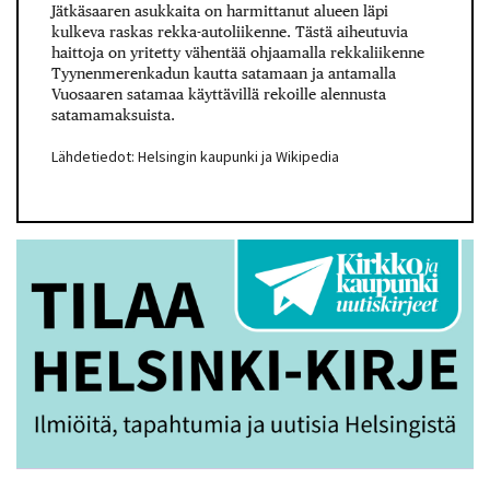
Jätkäsaaren asukkaita on harmittanut alueen läpi
kulkeva raskas rekka-autoliikenne. Tästä aiheutuvia
haittoja on yritetty vähentää ohjaamalla rekkaliikenne
Tyynenmerenkadun kautta satamaan ja antamalla
Vuosaaren satamaa käyttävillä rekoille alennusta
satamamaksuista.
Lähdetiedot: Helsingin kaupunki ja Wikipedia