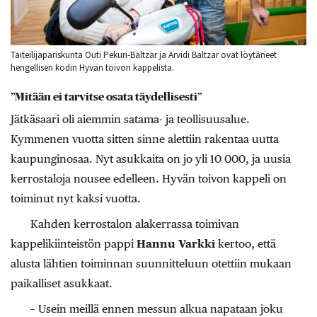
Taiteilijapariskunta Outi Pekuri-Baltzar ja Arvidi Baltzar ovat löytäneet
hengellisen kodin Hyvän toivon kappelista.
”Mitään ei tarvitse osata täydellisesti”
Jätkäsaari oli aiemmin satama- ja teollisuusalue.
Kymmenen vuotta sitten sinne alettiin rakentaa uutta
kaupunginosaa. Nyt asukkaita on jo yli 10 000, ja uusia
kerrostaloja nousee edelleen. Hyvän toivon kappeli on
toiminut nyt kaksi vuotta.
Kahden kerrostalon alakerrassa toimivan
kappelikiinteistön pappi
Hannu Varkki
kertoo, että
alusta lähtien toiminnan suunnitteluun otettiin mukaan
paikalliset asukkaat.
– Usein meillä ennen messun alkua napataan joku