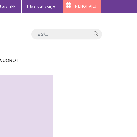
ttuvinkki
Tilaa uutiskirje
MENOHAKU
Hae
VUOROT