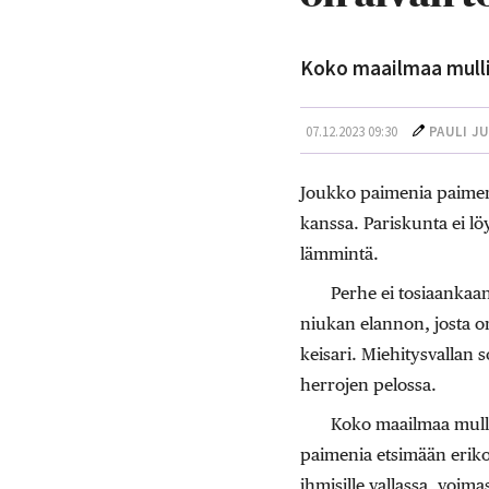
Koko maailmaa mulli
07.12.2023 09:30
PAULI J
Joukko paimenia paiment
kanssa. Pariskunta ei l
lämmintä.
Perhe ei tosiaankaa
niukan elannon, josta o
keisari. Miehitysvallan so
herrojen pelossa.
Koko maailmaa mulli
paimenia etsimään erikoi
ihmisille vallassa, voim