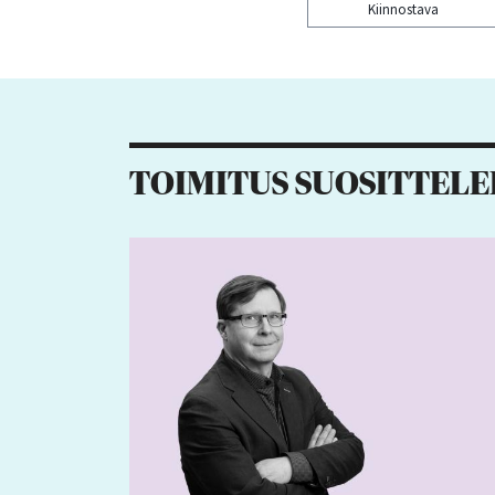
Kiinnostava
Kiitos palautteesta! J
4
1
1
TOIMITUS SUOSITTELE