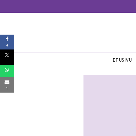
4
ETUSIVU
1
1