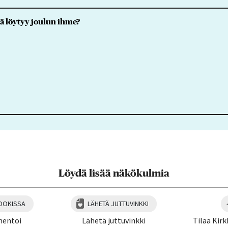
ä löytyy joulun ihme?
Löydä lisää näkökulmia
OOKISSA
LÄHETÄ JUTTUVINKKI
mentoi
Lähetä juttuvinkki
Tilaa Kirk