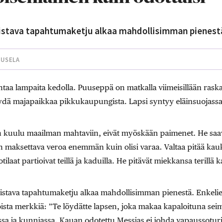
stava tapahtumaketju alkaa mahdollisimman pienest
UUSELA
aa lampaita kedolla. Puuseppä on matkalla viimeisillään raska
öydä majapaikkaa pikkukaupungista. Lapsi syntyy eläinsuojassa.
n kuulu maailman mahtaviin, eivät myöskään paimenet. He saava
n maksettava veroa enemmän kuin olisi varaa. Valtaa pitää k
tilaat partioivat teillä ja kaduilla. He pitävät miekkansa terillä 
stava tapahtumaketju alkaa mahdollisimman pienestä. Enkeli
sta merkkiä: ”Te löydätte lapsen, joka makaa kapaloituna seime
assa ja kunniassa. ­Kauan odotettu Messias ei johda vapaussotur