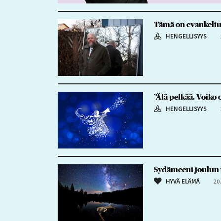
Tämä on evankeliu
HENGELLISYYS
”Älä pelkää. Voiko
HENGELLISYYS
Sydämeeni joulun t
HYVÄ ELÄMÄ
20