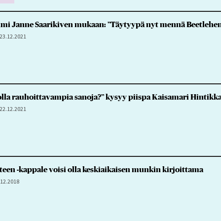
mi Janne Saarikiven mukaan: ”Täytyypä nyt mennä Beetlehemi
23.12.2021
 olla rauhoittavampia sanoja?” kysyy piispa Kaisamari Hintik
22.12.2021
een -kappale voisi olla keskiaikaisen munkin kirjoittama
.12.2018