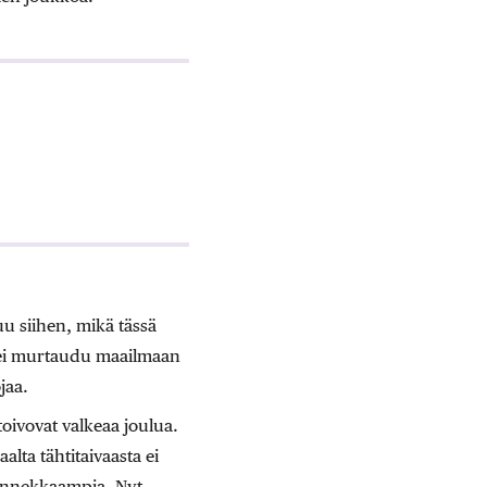
uu siihen, mikä tässä
a ei murtaudu maailmaan
jaa.
ivovat valkeaa joulua.
aalta tähtitaivaasta ei
 onnekkaampia. Nyt