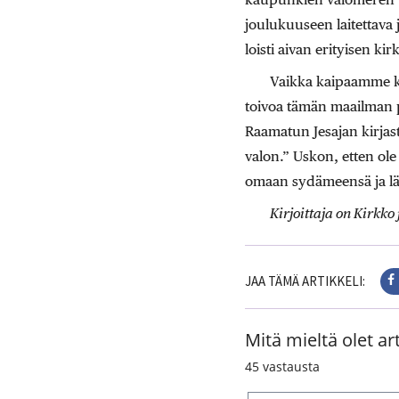
joulukuuseen laitettava j
loisti aivan erityisen kirk
Vaikka kaipaamme ko
toivoa tämän maailman p
Raamatun Jesajan kirjast
valon.” Uskon, etten ole
omaan sydämeensä ja lähe
Kirjoittaja on Kirkko
JAA TÄMÄ ARTIKKELI:
Mitä mieltä olet art
45
vastausta