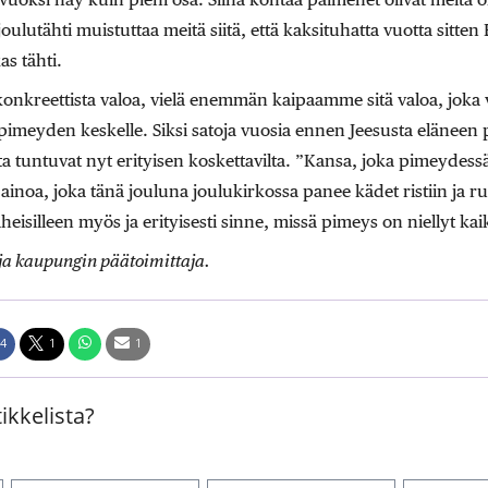
oulutähti muistuttaa meitä siitä, että kaksituhatta vuotta sitten
as tähti.
nkreettista valoa, vielä enemmän kaipaamme sitä valoa, joka v
imeyden keskelle. Siksi satoja vuosia ennen Jeesusta eläneen 
a tuntuvat nyt erityisen koskettavilta. ”Kansa, joka pimeydess
 ainoa, joka tänä jouluna joulukirkossa panee kädet ristiin ja ru
isilleen myös ja erityisesti sinne, missä pimeys on niellyt kai
 ja kaupungin päätoimittaja.
4
1
1
ikkelista?