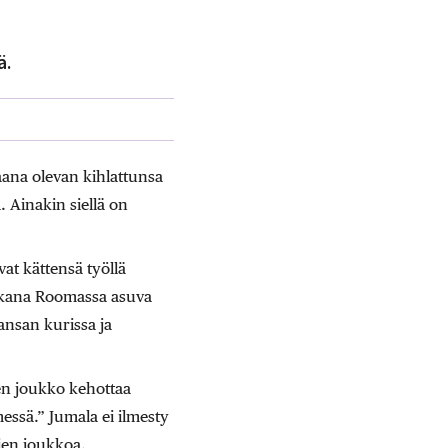
ä.
ana olevan kihlattunsa
 Ainakin siellä on
t kättensä työllä
aukana Roomassa asuva
kansan kurissa ja
en joukko kehottaa
ssä.” ­Jumala ei ilmesty
ien joukkoa.