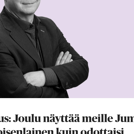
us: Joulu näyttää meille Ju
oisenlainen kuin odottaisi