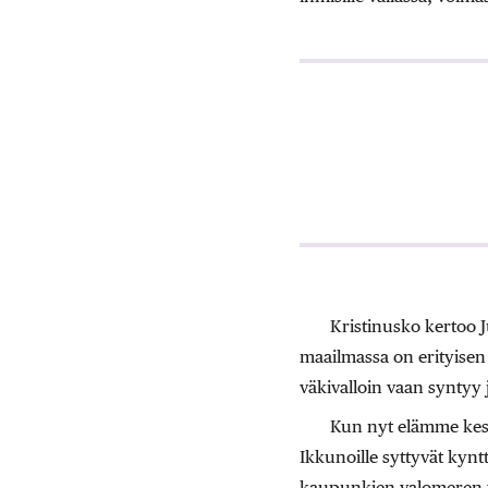
Kristinusko kertoo J
maailmassa on erityisen
väkivalloin vaan syntyy j
Kun nyt elämme kesk
Ikkunoille syttyvät kyntti
kaupunkien valomeren vu