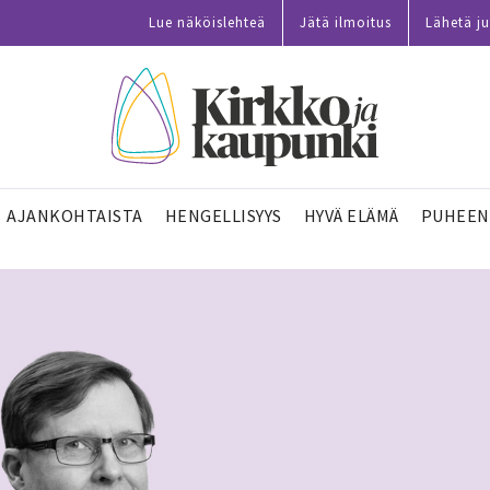
Lue näköislehteä
Jätä ilmoitus
Lähetä ju
AJANKOHTAISTA
HENGELLISYYS
HYVÄ ELÄMÄ
PUHEEN