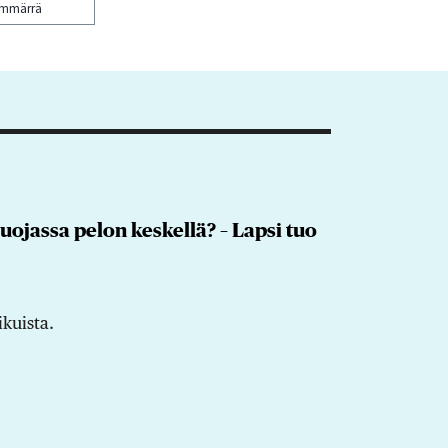
ymmärrä
uojassa pelon keskellä? – Lapsi tuo
ikuista.