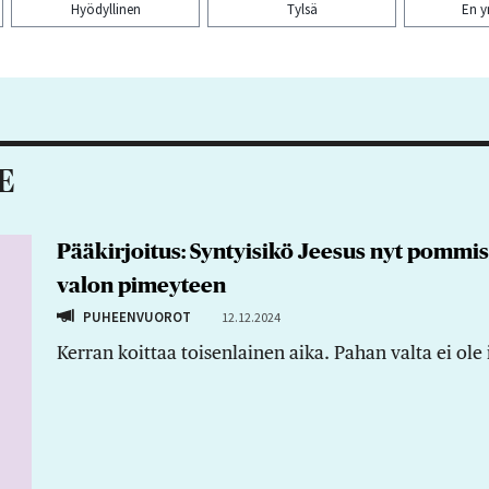
Hyödyllinen
Tylsä
En 
aa artikkeli:
E
Pääkirjoitus: Syntyisikö Jeesus nyt pommis
valon pimeyteen
PUHEENVUOROT
12.12.2024
Kerran koittaa toisenlainen aika. Pahan valta ei ole 