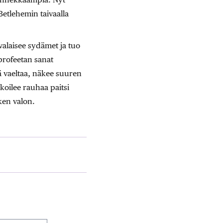
 Betlehemin taivaalla
alaisee sydämet ja tuo
profeetan sanat
ä vaeltaa, näkee suuren
koilee rauhaa paitsi
ken valon.