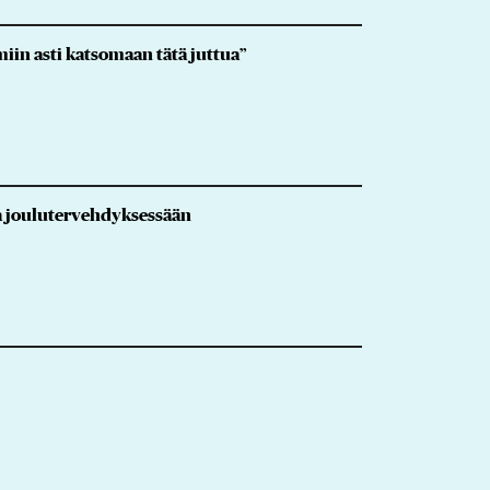
in asti katsomaan tätä juttua”
ka joulutervehdyksessään