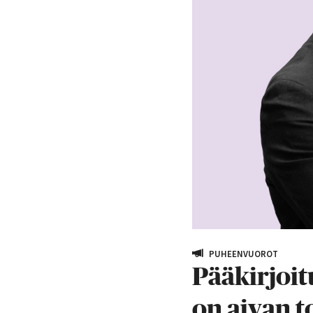
PUHEENVUOROT
Pääkirjoit
on aivan t