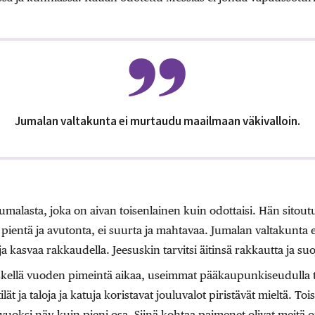
Jumalan valtakunta ei murtaudu maailmaan väkivalloin.
umalasta, joka on aivan toisenlainen kuin odottaisi. Hän sitout
 pientä ja avutonta, ei suurta ja mahtavaa. Jumalan valtakunt
a kasvaa rakkaudella. Jeesuskin tarvitsi äitinsä rakkautta ja suo
ellä vuoden pimeintä aikaa, useimmat pääkaupunkiseudulla to
lät ja taloja ja katuja koristavat jouluvalot piristävät mieltä. Tois
oksi näy kuin pieni osa. Siinä kohtaa paimenet olivat meitä