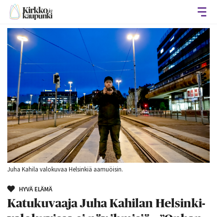
Avaa
Juha Kahila valokuvaa Helsinkiä aamuöisin.
HYVÄ ELÄMÄ
Katukuvaaja Juha Kahilan Helsinki-