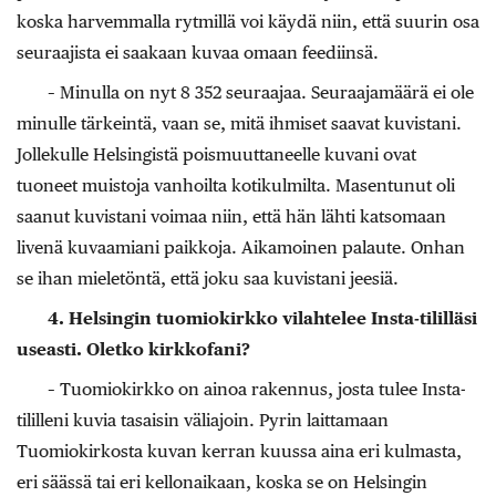
koska harvemmalla rytmillä voi käydä niin, että suurin osa
seuraajista ei saakaan kuvaa omaan feediinsä.
– Minulla on nyt 8 352 seuraajaa. Seuraajamäärä ei ole
minulle tärkeintä, vaan se, mitä ihmiset saavat kuvistani.
Jollekulle Helsingistä poismuuttaneelle kuvani ovat
tuoneet muistoja vanhoilta kotikulmilta. Masentunut oli
saanut kuvistani voimaa niin, että hän lähti katsomaan
livenä kuvaamiani paikkoja. Aikamoinen palaute. Onhan
se ihan mieletöntä, että joku saa kuvistani jeesiä.
4. Helsingin tuomiokirkko vilahtelee Insta-tililläsi
useasti. Oletko kirkkofani?
– Tuomiokirkko on ainoa rakennus, josta tulee Insta-
tililleni kuvia tasaisin väliajoin. Pyrin laittamaan
Tuomiokirkosta kuvan kerran kuussa aina eri kulmasta,
eri säässä tai eri kellonaikaan, koska se on Helsingin