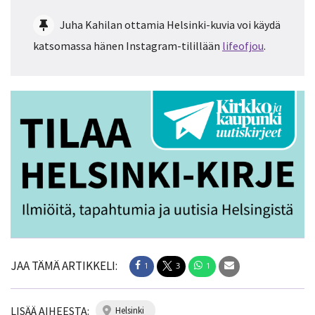
Juha Kahilan ottamia Helsinki-kuvia voi käydä
katsomassa hänen Instagram-tilillään
lifeofjou
.
JAA TÄMÄ ARTIKKELI:
1
3
1
LISÄÄ AIHEESTA:
helsinki