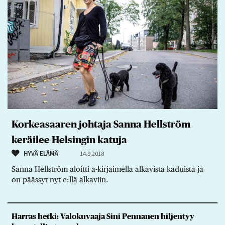
Korkeasaaren johtaja Sanna Hellström
keräilee Helsingin katuja
HYVÄ ELÄMÄ
14.9.2018
Sanna Hellström aloitti a-kirjaimella alkavista kaduista ja
on päässyt nyt e:llä alkaviin.
Harras hetki: Valokuvaaja Sini Pennanen hiljentyy