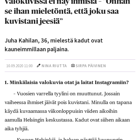
valokuvissa ei näy ihmisiä – ”Onhan
se ihan mieletöntä, että joku saa
kuvistani jeesiä”
Juha Kahilan, 36, mielestä kadut ovat
kauneimmillaan paljaina.
10.09.2020 11:00
NINA RIUTTA
SIRPA PÄIVINEN
1. Minkälaisia valokuvia otat ja laitat Instagramiin?
– Vuosien varrella tyylini on muuttunut. Jossain
vaiheessa ihmiset jäivät pois kuvistani. Minulla on tapana
käydä kuvaamassa viikonloppuisin viiden aikoihin
aamulla Helsingin keskustassa. Kadut ovat siihen aikaan
aika tyhjiä.
– Kuvaan Helsinkiä, ja haluan näyttää kaupungin