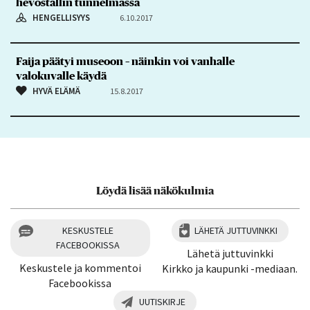
hevostallin tunnelmassa
HENGELLISYYS
6.10.2017
Faija päätyi museoon – näinkin voi vanhalle
valokuvalle käydä
HYVÄ ELÄMÄ
15.8.2017
Löydä lisää näkökulmia
KESKUSTELE
LÄHETÄ JUTTUVINKKI
FACEBOOKISSA
Lähetä juttuvinkki
Keskustele ja kommentoi
Kirkko ja kaupunki -mediaan.
Facebookissa
UUTISKIRJE