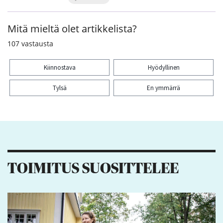
Mitä mieltä olet artikkelista?
107
vastausta
Kiinnostava
Hyödyllinen
Tylsä
En ymmärrä
Kiitos palautteesta! Jaa artikkeli:
1
3
1
TOIMITUS SUOSITTELEE