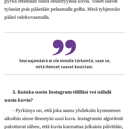
pyrkii ottamaan niistä omantyylisiä kuvia. Toiset saavat
työasiat pois päästään pelaamalla golfia. Minä tyhjennän
pääni valokuvaamalla.
Seuraajamäärä ei ole minulle tärkeintä, vaan se,
mitä ihmiset saavat kuvistani.
3. Kuinka usein Instagram-tililläsi voi nähdä
uusia kuvia?
– Pyrkimys on, että joka aamu yhdeksän kymmenen
aikoihin sinne ilmestyisi uusi kuva. Instagramin algoritmit
pakottavat siihen, että kuvia kannattaa julkaista päivittäin,