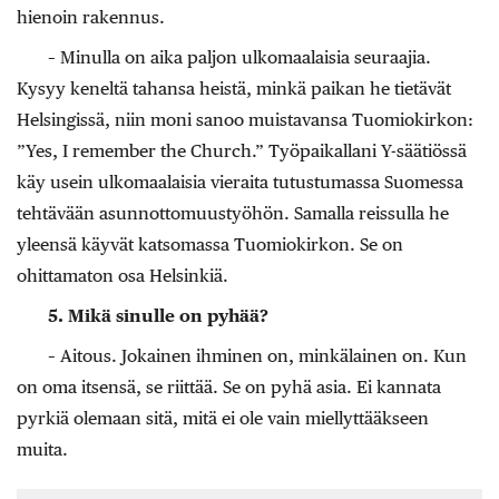
hienoin rakennus.
– Minulla on aika paljon ulkomaalaisia seuraajia.
Kysyy keneltä tahansa heistä, minkä paikan he tietävät
Helsingissä, niin moni sanoo muistavansa Tuomiokirkon:
”Yes, I remember the Church.” Työpaikallani Y-säätiössä
käy usein ulkomaalaisia vieraita tutustumassa Suomessa
tehtävään asunnottomuustyöhön. Samalla reissulla he
yleensä käyvät katsomassa Tuomiokirkon. Se on
ohittamaton osa Helsinkiä.
5. Mikä sinulle on pyhää?
– Aitous. Jokainen ihminen on, minkälainen on. Kun
on oma itsensä, se riittää. Se on pyhä asia. Ei kannata
pyrkiä olemaan sitä, mitä ei ole vain miellyttääkseen
muita.