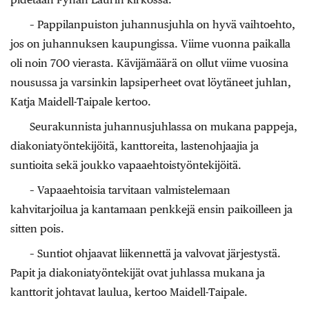
– Pappilanpuiston juhannusjuhla on hyvä vaihtoehto,
jos on juhannuksen kaupungissa. Viime vuonna paikalla
oli noin 700 vierasta. Kävijämäärä on ollut viime vuosina
nousussa ja varsinkin lapsiperheet ovat löytäneet juhlan,
Katja Maidell-Taipale kertoo.
Seurakunnista juhannusjuhlassa on mukana pappeja,
diakoniatyöntekijöitä, kanttoreita, lastenohjaajia ja
suntioita sekä joukko vapaaehtoistyöntekijöitä.
– Vapaaehtoisia tarvitaan valmistelemaan
kahvitarjoilua ja kantamaan penkkejä ensin paikoilleen ja
sitten pois.
– Suntiot ohjaavat liikennettä ja valvovat järjestystä.
Papit ja diakoniatyöntekijät ovat juhlassa mukana ja
kanttorit johtavat laulua, kertoo Maidell-Taipale.