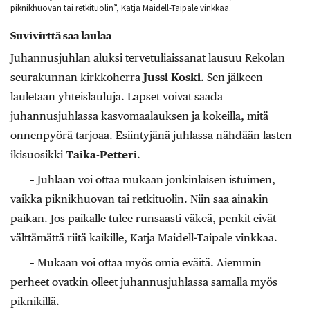
piknikhuovan tai retkituolin”, Katja Maidell-Taipale vinkkaa.
Suvivirttä saa laulaa
Juhannusjuhlan aluksi tervetuliaissanat lausuu Rekolan
seurakunnan kirkkoherra
Jussi Koski
. Sen jälkeen
lauletaan yhteislauluja. Lapset voivat saada
juhannusjuhlassa kasvomaalauksen ja kokeilla, mitä
onnenpyörä tarjoaa. Esiintyjänä juhlassa nähdään lasten
ikisuosikki
Taika-Petteri
.
– Juhlaan voi ottaa mukaan jonkinlaisen istuimen,
vaikka piknikhuovan tai retkituolin. Niin saa ainakin
paikan. Jos paikalle tulee runsaasti väkeä, penkit eivät
välttämättä riitä kaikille, Katja Maidell-Taipale vinkkaa.
– Mukaan voi ottaa myös omia eväitä. Aiemmin
perheet ovatkin olleet juhannusjuhlassa samalla myös
piknikillä.