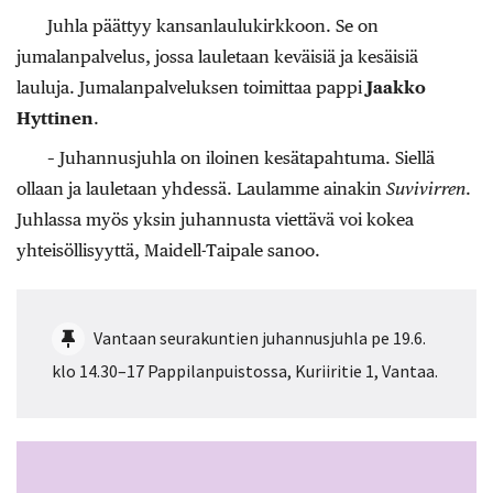
Juhla päättyy kansanlaulukirkkoon. Se on
jumalanpalvelus, jossa lauletaan keväisiä ja kesäisiä
lauluja. Jumalanpalveluksen toimittaa pappi
Jaakko
Hyttinen
.
– Juhannusjuhla on iloinen kesätapahtuma. Siellä
ollaan ja lauletaan yhdessä. Laulamme ainakin
Suvivirren
.
Juhlassa myös yksin juhannusta viettävä voi kokea
yhteisöllisyyttä, Maidell-Taipale sanoo.
Vantaan seurakuntien juhannusjuhla pe 19.6.
klo 14.30–17 Pappilanpuistossa, Kuriiritie 1, Vantaa.