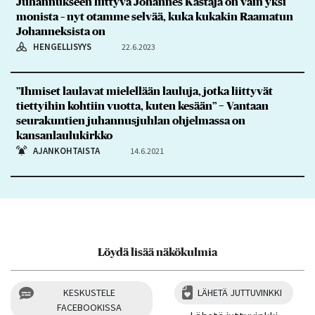
Juhannukseen liittyvä Johannes Kastaja on vain yksi
monista – nyt otamme selvää, kuka kukakin Raamatun
Johanneksista on
HENGELLISYYS
22.6.2023
”Ihmiset laulavat mielellään lauluja, jotka liittyvät
tiettyihin kohtiin vuotta, kuten kesään” − Vantaan
seurakuntien juhannusjuhlan ohjelmassa on
kansanlaulukirkko
AJANKOHTAISTA
14.6.2021
Löydä lisää näkökulmia
KESKUSTELE
LÄHETÄ JUTTUVINKKI
FACEBOOKISSA