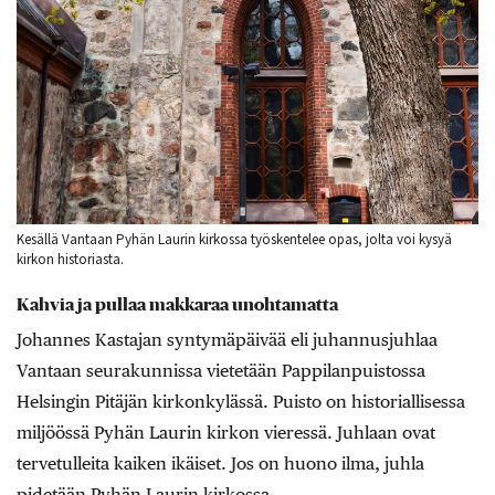
Kesällä Vantaan Pyhän Laurin kirkossa työskentelee opas, jolta voi kysyä
kirkon historiasta.
Kahvia ja pullaa makkaraa unohtamatta
Johannes Kastajan syntymäpäivää eli juhannusjuhlaa
Vantaan seurakunnissa vietetään Pappilanpuistossa
Helsingin Pitäjän kirkonkylässä. Puisto on historiallisessa
miljöössä Pyhän Laurin kirkon vieressä. Juhlaan ovat
tervetulleita kaiken ikäiset. Jos on huono ilma, juhla
pidetään Pyhän Laurin kirkossa.