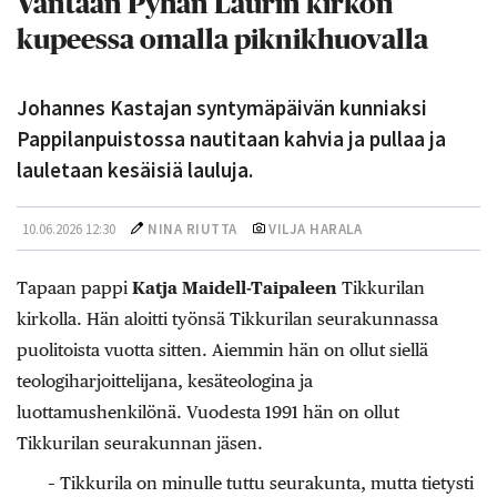
Vantaan Pyhän Laurin kirkon
kupeessa omalla piknikhuovalla
Johannes Kastajan syntymäpäivän kunniaksi
Pappilanpuistossa nautitaan kahvia ja pullaa ja
lauletaan kesäisiä lauluja.
10.06.2026 12:30
NINA RIUTTA
VILJA HARALA
Tapaan pappi
Katja Maidell-Taipaleen
Tikkurilan
kirkolla. Hän aloitti työnsä Tikkurilan seurakunnassa
puolitoista vuotta sitten. Aiemmin hän on ollut siellä
teologiharjoittelijana, kesäteologina ja
luottamushenkilönä. Vuodesta 1991 hän on ollut
Tikkurilan seurakunnan jäsen.
– Tikkurila on minulle tuttu seurakunta, mutta tietysti