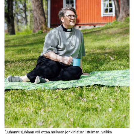
”Juhannusjuhlaan voi ottaa mukaan jonkinlaisen istuimen, vaikka