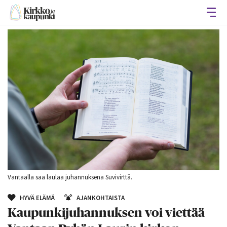
Avaa
Vantaalla saa laulaa juhannuksena Suvivirttä.
HYVÄ ELÄMÄ
AJANKOHTAISTA
Kaupunkijuhannuksen voi viettää