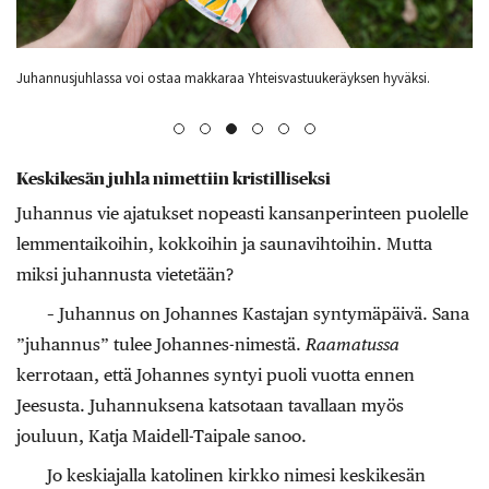
usjuhlassa voi ostaa makkaraa Yhteisvastuukeräyksen hyväksi.
Koivun vihre
Keskikesän juhla nimettiin kristilliseksi
Juhannus vie ajatukset nopeasti kansanperinteen puolelle
lemmentaikoihin, kokkoihin ja saunavihtoihin. Mutta
miksi juhannusta vietetään?
– Juhannus on Johannes Kastajan syntymäpäivä. Sana
”juhannus” tulee Johannes-nimestä.
Raamatussa
kerrotaan, että Johannes syntyi puoli vuotta ennen
Jeesusta. Juhannuksena katsotaan tavallaan myös
jouluun, Katja Maidell-Taipale sanoo.
Jo keskiajalla katolinen kirkko nimesi keskikesän