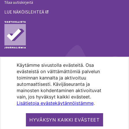
Tilaa uutiskirjeitä
LUE NÄKÖISLEHTEÄ
Käytämme sivustolla evästeitä. Osa
MENOHAKU
evästeistä on välttämättömiä palvelun
toiminnan kannalta ja aktivoituu
automaattisesti. Kävijäseuranta ja
mainosten kohdentaminen aktivoituvat
vain, jos hyväksyt kaikki evästeet.
Lisätietoja evästekäytännöistämme
.
Pääkaupunkiseudun evankelis-
luterilaisten seurakuntien media.
HYVÄKSYN KAIKKI EVÄSTEET
Copyright 2026. Kirkko ja kaupunki. All