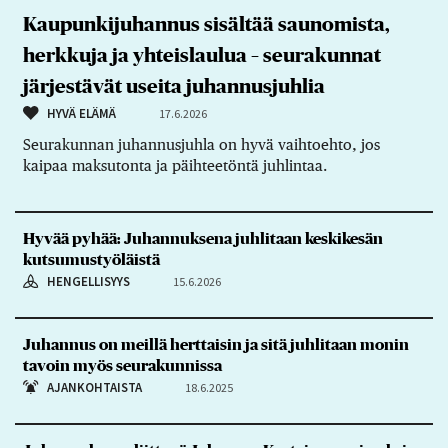
Kaupunkijuhannus sisältää saunomista,
herkkuja ja yhteislaulua – seurakunnat
järjestävät useita juhannusjuhlia
HYVÄ ELÄMÄ
17.6.2026
Seurakunnan juhannusjuhla on hyvä vaihtoehto, jos
kaipaa maksutonta ja päihteetöntä juhlintaa.
Hyvää pyhää: Juhannuksena juhlitaan keskikesän
kutsumustyöläistä
HENGELLISYYS
15.6.2026
Juhannus on meillä herttaisin ja sitä juhlitaan monin
tavoin myös seurakunnissa
AJANKOHTAISTA
18.6.2025