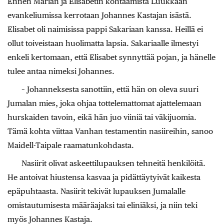
Ennen Marian ja Elisabetin kohtaamista Luukkaan
evankeliumissa kerrotaan Johannes Kastajan isästä.
Elisabet oli naimisissa pappi Sakariaan kanssa. Heillä ei
ollut toiveistaan huolimatta lapsia. Sakariaalle ilmestyi
enkeli kertomaan, että Elisabet synnyttää pojan, ja hänelle
tulee antaa nimeksi Johannes.
– Johanneksesta sanottiin, että hän on oleva suuri
Jumalan mies, joka ohjaa tottelemattomat ajattelemaan
hurskaiden tavoin, eikä hän juo viiniä tai väkijuomia.
Tämä kohta viittaa Vanhan testamentin nasiireihin, sanoo
Maidell-Taipale raamatunkohdasta.
Nasiirit olivat askeettilupauksen tehneitä henkilöitä.
He antoivat hiustensa kasvaa ja pidättäytyivät kaikesta
epäpuhtaasta. Nasiirit tekivät lupauksen Jumalalle
omistautumisesta määräajaksi tai eliniäksi, ja niin teki
myös Johannes Kastaja.