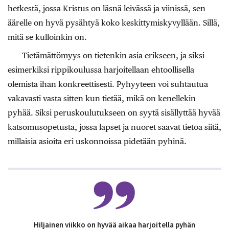
hetkestä, jossa Kristus on läsnä leivässä ja viinissä, sen
äärelle on hyvä pysähtyä koko keskittymiskyvyllään. Sillä,
mitä se kulloinkin on.
Tietämättömyys on tietenkin asia erikseen, ja siksi
esimerkiksi rippikoulussa harjoitellaan ehtoollisella
olemista ihan konkreettisesti. Pyhyyteen voi suhtautua
vakavasti vasta sitten kun tietää, mikä on kenellekin
pyhää. Siksi peruskoulutukseen on syytä sisällyttää hyvää
katsomusopetusta, jossa lapset ja nuoret saavat tietoa siitä,
millaisia asioita eri uskonnoissa pidetään pyhinä.
Hiljainen viikko on hyvää aikaa harjoitella pyhän