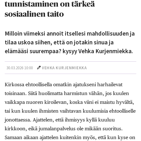
tunnistaminen on tärkeä
sosiaalinen taito
Milloin viimeksi annoit itsellesi mahdollisuuden ja
tilaa uskoa siihen, että on jotakin sinua ja
elämääsi suurempaa? kysyy Vehka Kurjenmiekka.
30.03.2026 10:00
VEHKA KURJENMIEKKA
Kirkossa ehtoollisella omatkin ajatukseni harhailevat
toisinaan. Siitä huolimatta harmistun vähän, jos kuulen
vaikkapa nuoren kiroilevan, koska viini ei maistu hyvältä,
tai kun kuulen ihmisten vaihtavan kuulumisia ehtoolliselle
jonottaessa. Ajattelen, että ihmisyys kyllä kuuluu
kirkkoon, eikä jumalanpalvelus ole mikään suoritus.
Samaan aikaan ajattelen kuitenkin myös, että kun kyse on