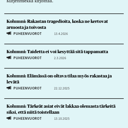
Kurjenmiekka kirjoittaa.
Kolumni: Rakastan tragedioita, koska ne kertovat
armosta ja toivosta
PUHEENVUOROT
13.4.2026
Kolumni: Taidetta ei voi kesyttää sitä tappamatta
PUHEENVUOROT
2.3.2026
Kolumni: Elämässä on oltava tilaa myös rakastaa ja
levätä
PUHEENVUOROT
22.12.2025
Kolumni: Tärkeät asiat eivät lakkaa olemasta tärkeitä
siksi, että niitä toistellaan
PUHEENVUOROT
13.10.2025