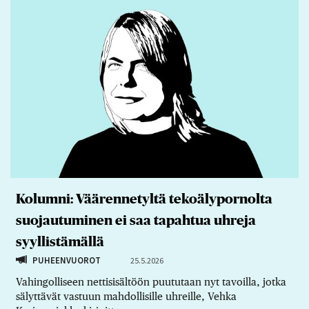
Kolumni: Väärennetyltä tekoälypornolta
suojautuminen ei saa tapahtua uhreja
syyllistämällä
PUHEENVUOROT
25.5.2026
Vahingolliseen nettisisältöön puututaan nyt tavoilla, jotka
sälyttävät vastuun mahdollisille uhreille, Vehka