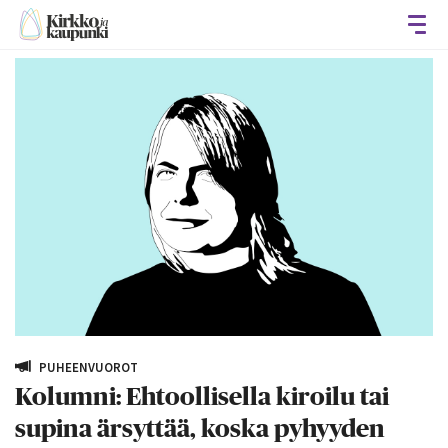
Avaa
PUHEENVUOROT
Kolumni: Ehtoollisella kiroilu tai
supina ärsyttää, koska pyhyyden