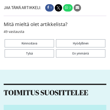
JAA TÄMÄ ARTIKKELI:
1
3
Mitä mieltä olet artikkelista?
49
vastausta
Kiinnostava
Hyödyllinen
Tylsä
En ymmärrä
Kiitos palautteesta! Jaa artikkeli:
1
3
TOIMITUS SUOSITTELEE