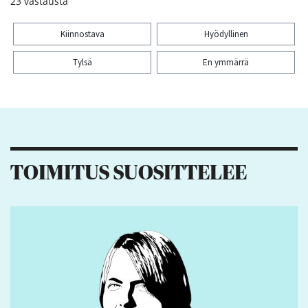
23
vastausta
Kiinnostava
Hyödyllinen
Tylsä
En ymmärrä
Kiitos palautteesta! Jaa artikkeli:
TOIMITUS SUOSITTELEE