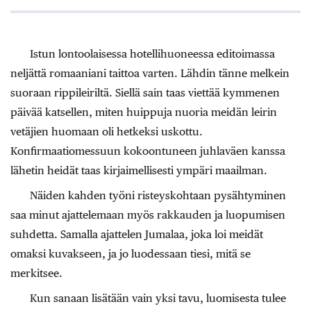
Istun lontoolaisessa hotellihuoneessa editoimassa
neljättä romaaniani taittoa varten. Lähdin tänne melkein
suoraan rippileiriltä. Siellä sain taas viettää kymmenen
päivää katsellen, miten huippuja nuoria meidän leirin
vetäjien huomaan oli hetkeksi uskottu.
Konfirmaatiomessuun kokoontuneen juhlaväen kanssa
lähetin heidät taas kirjaimellisesti ympäri maailman.
Näiden kahden työni risteyskohtaan pysähtyminen
saa minut ajattelemaan myös rakkauden ja luopumisen
suhdetta. Samalla ajattelen Jumalaa, joka loi meidät
omaksi kuvakseen, ja jo luodessaan tiesi, mitä se
merkitsee.
Kun sanaan lisätään vain yksi tavu, luomisesta tulee