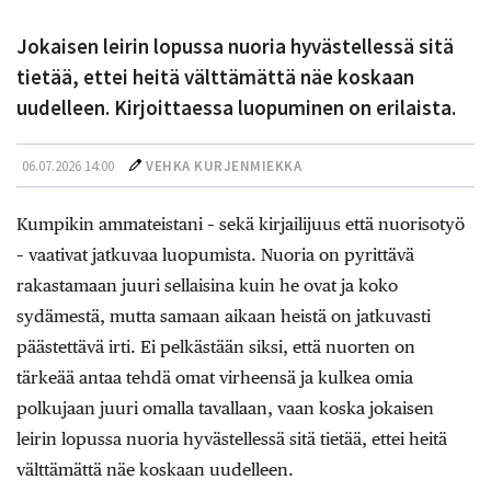
Jokaisen leirin lopussa nuoria hyvästellessä sitä
tietää, ettei heitä välttämättä näe koskaan
uudelleen. Kirjoittaessa luopuminen on erilaista.
06.07.2026 14:00
VEHKA KURJENMIEKKA
Kumpikin ammateistani – sekä kirjailijuus että nuorisotyö
– vaativat jatkuvaa luopumista. Nuoria on pyrittävä
rakastamaan juuri sellaisina kuin he ovat ja koko
sydämestä, mutta samaan aikaan heistä on jatkuvasti
päästettävä irti. Ei pelkästään siksi, että nuorten on
tärkeää antaa tehdä omat virheensä ja kulkea omia
polkujaan juuri omalla tavallaan, vaan koska jokaisen
leirin lopussa nuoria hyvästellessä sitä tietää, ettei heitä
välttämättä näe koskaan uudelleen.