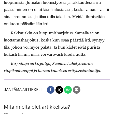
luopumista. Jumalan luomistyössä ja rakkaudessa irti
päästäminen on ollut läsnä alusta asti, koska vapaus vaatii
aina irrottamista ja tilaa tulla takaisin. Meidät ihmisetkin
on luotu päästämään irti.
Rakkauskin on luopumisharjoitus. Samalla se on
luottamusharjoitus, koska kun osaa päästää irti, syntyy
tila, johon voi myös palata. Ja kun kädet eivät purista
tiukasti kiinni, niillä voi varovasti luoda uutta.
Kirjoittaja on kirjailija, Suomen Lähetysseuran
rippikoulupappi ja luovan kaaoksen erityisasiantuntija.
JAA TÄMÄ ARTIKKELI:
Mitä mieltä olet artikkelista?