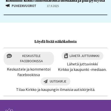
Kolumni: Kohti tuntematonta uteliaana ja pää pystyssä
PUHEENVUOROT
17.9.2025
Löydä lisää näkökulmia
KESKUSTELE
LÄHETÄ JUTTUVINKKI
FACEBOOKISSA
Lähetä juttuvinkki
Keskustele ja kommentoi
Kirkko ja kaupunki -mediaan.
Facebookissa
UUTISKIRJE
Tilaa Kirkko ja kaupungin ilmaisia uutiskirjeitä.