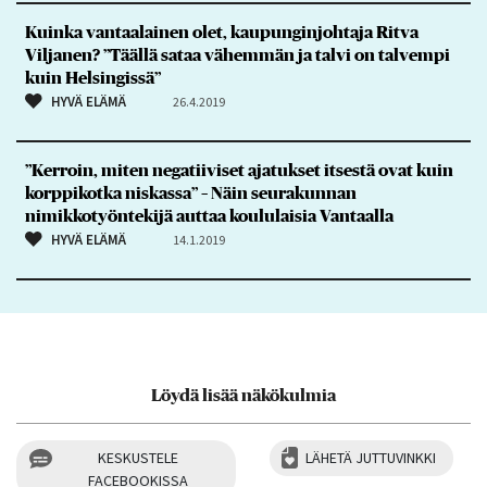
Kuinka vantaalainen olet, kaupunginjohtaja Ritva
Viljanen? ”Täällä sataa vähemmän ja talvi on talvempi
kuin Helsingissä”
HYVÄ ELÄMÄ
26.4.2019
”Kerroin, miten negatiiviset ajatukset itsestä ovat kuin
korppikotka niskassa” – Näin seurakunnan
nimikkotyöntekijä auttaa koululaisia Vantaalla
HYVÄ ELÄMÄ
14.1.2019
Löydä lisää näkökulmia
KESKUSTELE
LÄHETÄ JUTTUVINKKI
FACEBOOKISSA