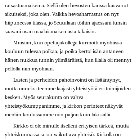
ratsastusmaisema. Siellä olen hevosten kanssa kasvanut
aikuiseksi, joka olen. Vaikka hevosharrastus on nyt
hiipuneessa tilassa, jo Seutulaan töihin ajaessani tunsin
saavani osan maalaismaisemasta takaisin.
Muistan, kun opettajakollega kurmotti myöhässä
kouluun tulevaa poikaa, ja poika kertoi isän antaneen
hänen nukkua tunnin ylimääräistä, kun illalla oli mennyt
pellolla niin myöhään.
Lasten ja perheiden pahoinvointi on lisääntynyt,
mutta onneksi teemme laajasti yhteistyötä eri toimijoiden
kesken. Myös seurakunta on vahva
yhteistyökumppanimme, ja kirkon perinteet näkyvät
meidän koulussamme niin paljon kuin laki sallii.
Kirkko ei ole minulle itselleni erityisen tärkeä, mutta
yhteiskunnassa se on vaikuttava yhteisö. Kirkolla on