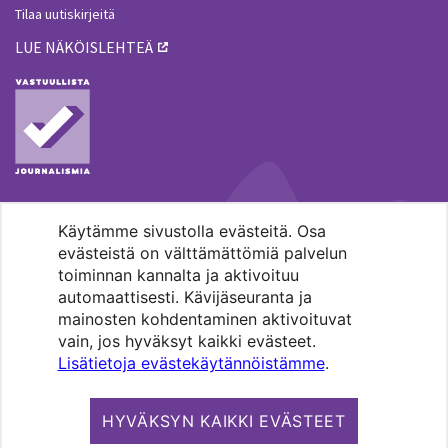
Tilaa uutiskirjeitä
LUE NÄKÖISLEHTEÄ
Käytämme sivustolla evästeitä. Osa
MENOHAKU
evästeistä on välttämättömiä palvelun
toiminnan kannalta ja aktivoituu
automaattisesti. Kävijäseuranta ja
mainosten kohdentaminen aktivoituvat
vain, jos hyväksyt kaikki evästeet.
Lisätietoja evästekäytännöistämme
.
Pääkaupunkiseudun evankelis-
luterilaisten seurakuntien media.
HYVÄKSYN KAIKKI EVÄSTEET