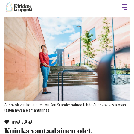
Avaa
Aurinkokiven koulun rehtori Sari Silander haluaa tehdä Aurinkokivestä osan
lasten hyvää elämäntarinaa.
HYVÄ ELÄMÄ
Kuinka vantaalainen olet,