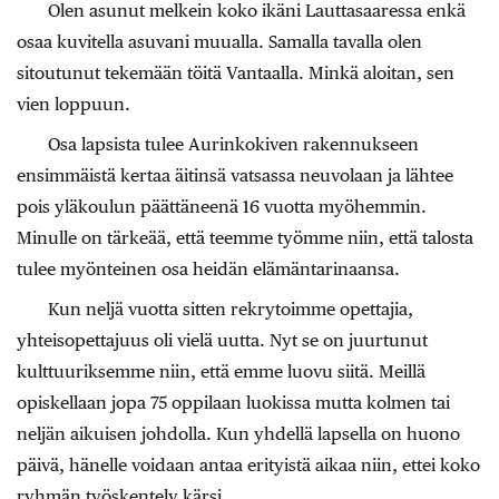
Olen asunut melkein koko ikäni Lauttasaaressa enkä
osaa kuvitella asuvani muualla. Samalla tavalla olen
sitoutunut tekemään töitä Vantaalla. Minkä aloitan, sen
vien loppuun.
Osa lapsista tulee Aurinkokiven rakennukseen
ensimmäistä kertaa äitinsä vatsassa neuvolaan ja lähtee
pois yläkoulun päättäneenä 16 vuotta myöhemmin.
Minulle on tärkeää, että teemme työmme niin, että talosta
tulee myönteinen osa heidän elämäntarinaansa.
Kun neljä vuotta sitten rekrytoimme opettajia,
yhteisopettajuus oli vielä uutta. Nyt se on juurtunut
kulttuuriksemme niin, että emme luovu siitä. Meillä
opiskellaan jopa 75 oppilaan luokissa mutta kolmen tai
neljän aikuisen johdolla. Kun yhdellä lapsella on huono
päivä, hänelle voidaan antaa erityistä aikaa niin, ettei koko
ryhmän työskentely kärsi.