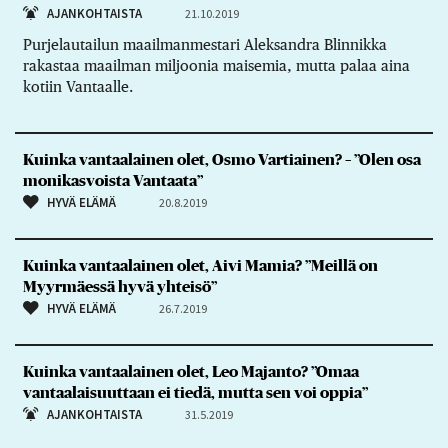
AJANKOHTAISTA
21.10.2019
Purjelautailun maailmanmestari Aleksandra Blinnikka
rakastaa maailman miljoonia maisemia, mutta palaa aina
kotiin Vantaalle.
Kuinka vantaalainen olet, Osmo Vartiainen? – ”Olen osa
monikasvoista Vantaata”
HYVÄ ELÄMÄ
20.8.2019
Kuinka vantaalainen olet, Aivi Mamia? ”Meillä on
Myyrmäessä hyvä yhteisö”
HYVÄ ELÄMÄ
26.7.2019
Kuinka vantaalainen olet, Leo Majanto? ”Omaa
vantaalaisuuttaan ei tiedä, mutta sen voi oppia”
AJANKOHTAISTA
31.5.2019