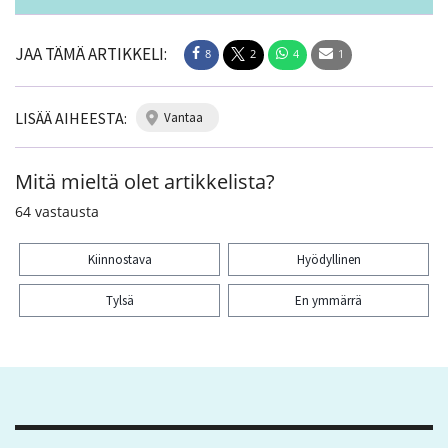
JAA TÄMÄ ARTIKKELI:
8
2
4
1
LISÄÄ AIHEESTA:
vantaa
Mitä mieltä olet artikkelista?
64
vastausta
Kiinnostava
Hyödyllinen
Tylsä
En ymmärrä
Kiitos palautteesta! Jaa artikkeli:
8
2
4
1