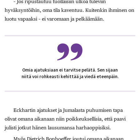
– Jos ripustautuu tuollaisiin ulkoa tuleviin
hyväksyntöihin, oma tila kaventuu. Kuitenkin ihminen on
luotu vapaaksi – ei varomaan ja pelkäämään.
Omia ajatuksiaan ei tarvitse pelätä. Sen sijaan
niitä voi rohkeasti kehittää ja viedä eteenpäin.
Eckhartin ajatukset ja Jumalasta puhumisen tapa
olivat omana aikanaan niin poikkeuksellisia, että paavi
julisti jotkut hänen lausumansa harhaoppisiksi.
Myös Dietrich Bonhoeffer joutui omana aikanaan