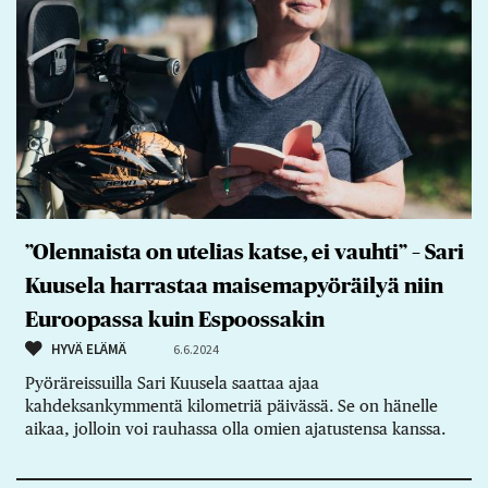
”Olennaista on utelias katse, ei vauhti” – Sari
Kuusela harrastaa maisemapyöräilyä niin
Euroopassa kuin Espoossakin
HYVÄ ELÄMÄ
6.6.2024
Pyöräreissuilla Sari Kuusela saattaa ajaa
kahdeksankymmentä kilometriä päivässä. Se on hänelle
aikaa, jolloin voi rauhassa olla omien ajatustensa kanssa.