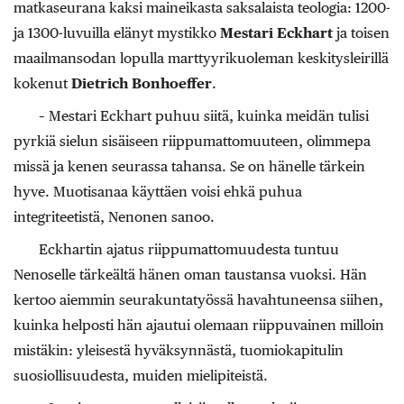
matkaseurana kaksi maineikasta saksalaista teologia: 1200-
ja 1300-luvuilla elänyt mystikko
Mestari Eckhart
ja toisen
maailmansodan lopulla marttyyrikuoleman keskitysleirillä
kokenut
Dietrich Bonhoeffer
.
– Mestari Eckhart puhuu siitä, kuinka meidän tulisi
pyrkiä sielun sisäiseen riippumattomuuteen, olimmepa
missä ja kenen seurassa tahansa. Se on hänelle tärkein
hyve. Muotisanaa käyttäen voisi ehkä puhua
integriteetistä, Nenonen sanoo.
Eckhartin ajatus riippumattomuudesta tuntuu
Nenoselle tärkeältä hänen oman taustansa vuoksi. Hän
kertoo aiemmin seurakuntatyössä havahtuneensa siihen,
kuinka helposti hän ajautui olemaan riippuvainen milloin
mistäkin: yleisestä hyväksynnästä, tuomiokapitulin
suosiollisuudesta, muiden mielipiteistä.