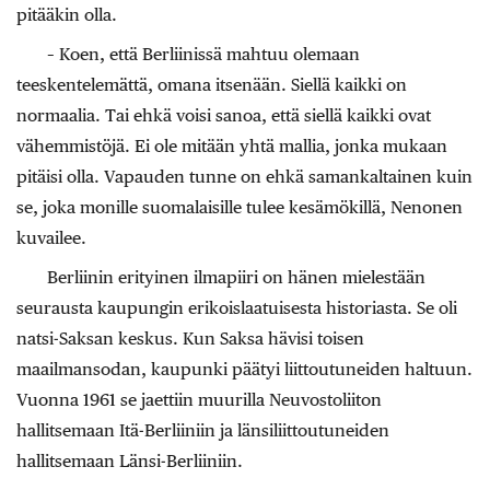
pitääkin olla.
– Koen, että Berliinissä mahtuu olemaan
teeskentelemättä, omana itsenään. Siellä kaikki on
normaalia. Tai ehkä voisi sanoa, että siellä kaikki ovat
vähemmistöjä. Ei ole mitään yhtä mallia, jonka mukaan
pitäisi olla. Vapauden tunne on ehkä samankaltainen kuin
se, joka monille suomalaisille tulee kesämökillä, Nenonen
kuvailee.
Berliinin erityinen ilmapiiri on hänen mielestään
seurausta kaupungin erikoislaatuisesta historiasta. Se oli
natsi-Saksan keskus. Kun Saksa hävisi toisen
maailmansodan, kaupunki päätyi liittoutuneiden haltuun.
Vuonna 1961 se jaettiin muurilla Neuvostoliiton
hallitsemaan Itä-Berliiniin ja länsiliittoutuneiden
hallitsemaan Länsi-Berliiniin.