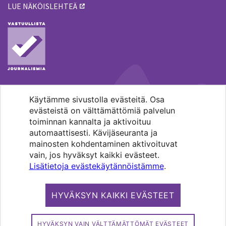
LUE NÄKÖISLEHTEÄ
Käytämme sivustolla evästeitä. Osa
MENOHAKU
evästeistä on välttämättömiä palvelun
toiminnan kannalta ja aktivoituu
automaattisesti. Kävijäseuranta ja
mainosten kohdentaminen aktivoituvat
vain, jos hyväksyt kaikki evästeet.
Lisätietoja evästekäytännöistämme
.
Pääkaupunkiseudun evankelis-
luterilaisten seurakuntien media.
HYVÄKSYN KAIKKI EVÄSTEET
Copyright 2026. Kirkko ja kaupunki. All
rights reserved.
HYVÄKSYN VAIN VÄLTTÄMÄTTÖMÄT EVÄSTEET