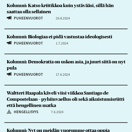
Kolumni: Katso kriitikkoa kuin ystävääsi, sillä hän
saattaa olla sellainen
PUHEENVUOROT
26.8.2024
Kolumni: Biologiaa ei pidä vastustaa ideologisesti
PUHEENVUOROT
1.7.2024
Kolumni: Demokratia on uskon asia, ja juuri siitä on nyt
pula
PUHEENVUOROT
17.6.2024
Waltteri Haapala käveli viisi viikkoa Santiago de
Compostelaan – pyhiinvaellus oli sekä aikuistumisriitti
että hengellinen matka
HENGELLISYYS
7.6.2024
Kolumni: Nyt on meidän vuoromme ottaa oppia