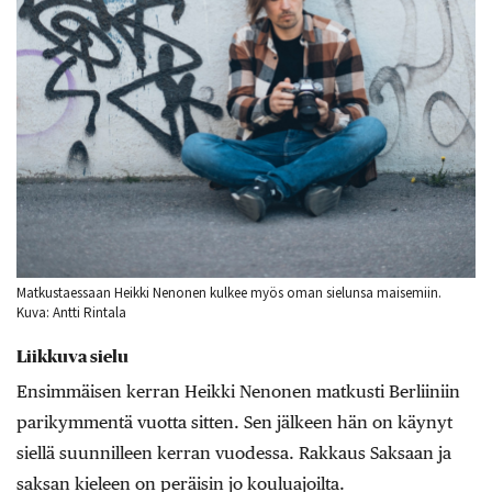
Matkustaessaan Heikki Nenonen kulkee myös oman sielunsa maisemiin.
Kuva: Antti Rintala
Liikkuva sielu
Ensimmäisen kerran Heikki Nenonen matkusti Berliiniin
parikymmentä vuotta sitten. Sen jälkeen hän on käynyt
siellä suunnilleen kerran vuodessa. Rakkaus Saksaan ja
saksan kieleen on peräisin jo kouluajoilta.