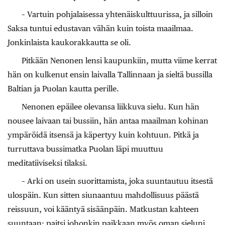
– Vartuin pohjalaisessa yhtenäiskulttuurissa, ja silloin
Saksa tuntui edustavan vähän kuin toista maailmaa.
Jonkinlaista kaukorakkautta se oli.
Pitkään Nenonen lensi kaupunkiin, mutta viime kerrat
hän on kulkenut ensin laivalla Tallinnaan ja sieltä bussilla
Baltian ja Puolan kautta perille.
Nenonen epäilee olevansa liikkuva sielu. Kun hän
nousee laivaan tai bussiin, hän antaa maailman kohinan
ympäröidä itsensä ja käpertyy kuin kohtuun. Pitkä ja
turruttava bussimatka Puolan läpi muuttuu
meditatiiviseksi tilaksi.
– Arki on usein suorittamista, joka suuntautuu itsestä
ulospäin. Kun sitten siunaantuu mahdollisuus päästä
reissuun, voi kääntyä sisäänpäin. Matkustan kahteen
suuntaan: paitsi johonkin paikkaan myös oman sieluni