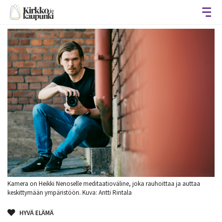
Avaa
Kamera on Heikki Nenoselle meditaatioväline, joka rauhoittaa ja auttaa
keskittymään ympäristöön. Kuva: Antti Rintala
HYVÄ ELÄMÄ