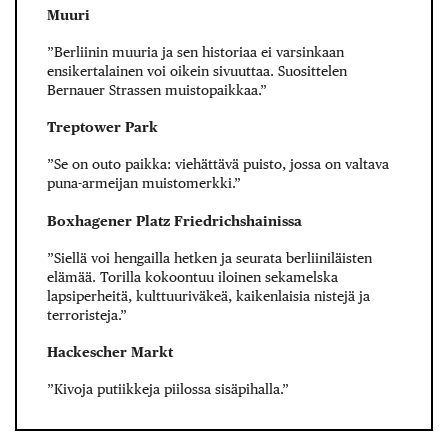
Muuri
”Berliinin muuria ja sen historiaa ei varsinkaan
ensikertalainen voi oikein sivuuttaa. Suosittelen
Bernauer Strassen muistopaikkaa.”
Treptower Park
”Se on outo paikka: viehättävä puisto, jossa on valtava
puna-armeijan muistomerkki.”
Boxhagener Platz Friedrichshainissa
”Siellä voi hengailla hetken ja seurata berliiniläisten
elämää. Torilla kokoontuu iloinen sekamelska
lapsiperheitä, kulttuuriväkeä, kaikenlaisia nistejä ja
terroristeja.”
Hackescher Markt
”Kivoja putiikkeja piilossa sisäpihalla.”