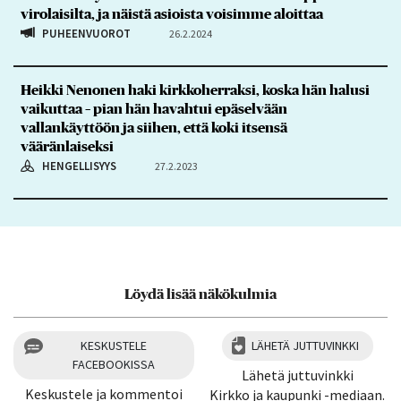
virolaisilta, ja näistä asioista voisimme aloittaa
PUHEENVUOROT
26.2.2024
Heikki Nenonen haki kirkkoherraksi, koska hän halusi
vaikuttaa – pian hän havahtui epäselvään
vallankäyttöön ja siihen, että koki itsensä
vääränlaiseksi
HENGELLISYYS
27.2.2023
Löydä lisää näkökulmia
KESKUSTELE
LÄHETÄ JUTTUVINKKI
FACEBOOKISSA
Lähetä juttuvinkki
Keskustele ja kommentoi
Kirkko ja kaupunki -mediaan.