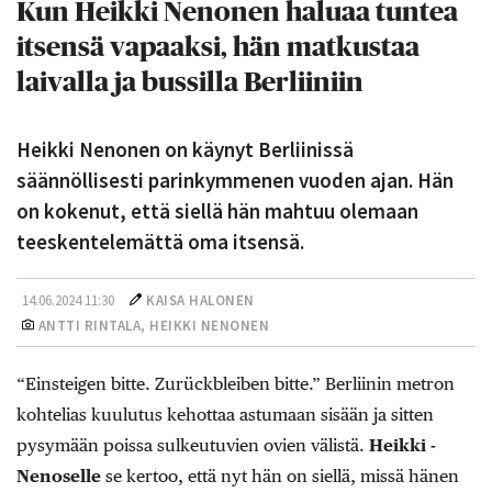
Kun Heikki Nenonen haluaa tuntea
itsensä vapaaksi, hän matkustaa
laivalla ja bussilla Berliiniin
Heikki Nenonen on käynyt Berliinissä
säännöllisesti parinkymmenen vuoden ajan. Hän
on kokenut, että siellä hän mahtuu olemaan
teeskentelemättä oma itsensä.
14.06.2024 11:30
KAISA HALONEN
ANTTI RINTALA,
HEIKKI NENONEN
“Einsteigen bitte. Zurückbleiben bitte.” Berliinin ­metron
kohtelias kuulutus kehottaa astu­maan sisään ja sitten
pysymään poissa sulkeutuvien ­ovien välistä.
Heikki ­
Nenoselle
se kertoo, että nyt hän on siellä, missä hänen