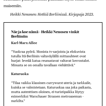
maisemiin.
Heikki Nenonen: Hetkiä Berliinissä. Kirjapaja 2023.
Näe ja koe nämä – Heikki Nenosen vinkit
Berliiniin
Karl-Marx-Allee
”Vuokraa pyörä. Monista tv-sarjoista ja elokuvista
tutulla Itä-Berliinin valtaväylällä mittasuhteet ovat
hurjat: leveää katua reunustavat valtavat kerrostalot.
Minusta se on omalla tavallaan viehättävä.”
Katuruoka
”Tilaa vaikka klassinen currywurst-ateria ja tarkkaile,
kuinka se valmistetaan. Katuruokaa saa joka paikasta,
mutta autenttisen oloinen, ei-turistipaikka löytyy
esimerkiksi Warschauer Strassen metroaseman ­
nurkilta.”